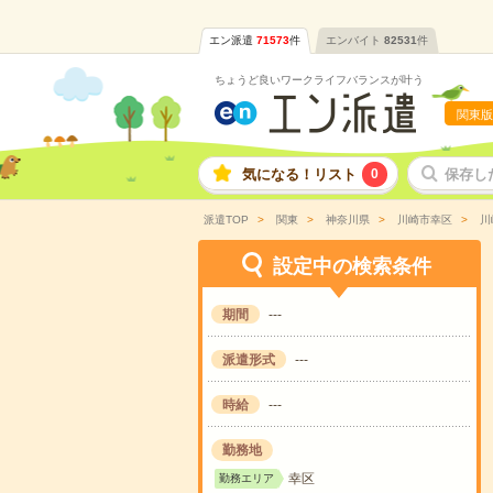
エン派遣
71573
件
エンバイト
82531
件
ちょうど良いワークライフバランスが叶う
関東版
気になる！リスト
0
保存し
派遣TOP
関東
神奈川県
川崎市幸区
川
設定中の検索条件
期間
---
派遣形式
---
時給
---
勤務地
幸区
勤務エリア