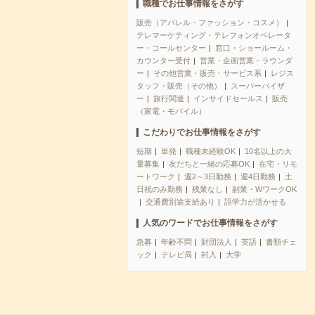
職種でお仕事情報をさがす
販売（アパレル・ファッション・コスメ）
テレマーケティング・テレフォンオペレータ
ー・コールセンター
窓口・ショールーム・
カウンター受付
営業・企画営業・ラウンダ
ー
その他営業・販売・サービス系
レジス
タッフ・販売（その他）
スーパーバイザ
ー
旅行関連
インサイドセールス
販売
（家電・モバイル）
こだわりでお仕事情報をさがす
短期
単発
職種未経験OK
10名以上の大
量募集
友だちと一緒の応募OK
在宅・リモ
ートワーク
週2～3日勤務
週4日勤務
土
日祝のみ勤務
残業なし
副業・WワークOK
交通費別途支給あり
語学力が活かせる
人気のワードでお仕事情報をさがす
急募
年齢不問
財団法人
英語
書類チェ
ック
テレビ局
封入
大学