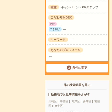
職種
キャンペーン・PRスタッフ
こだわりINDEX
---
絶対
---
できれば
キーワード
---
あなたのプロフィール
---
条件の変更
他の検索結果を見る
勤務地でお仕事情報をさがす
川崎区
中原区
高津区
多摩区
宮前
区
麻生区