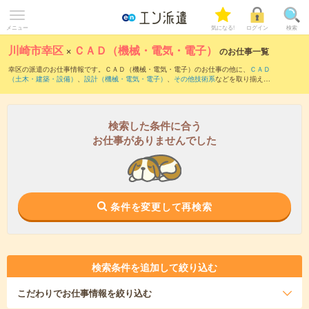
メニュー
気になる!
ログイン
検索
川崎市幸区
×
ＣＡＤ（機械・電気・電子）
のお仕事一覧
幸区の派遣のお仕事情報です。ＣＡＤ（機械・電気・電子）のお仕事の他に、
ＣＡＤ
（土木・建築・設備）
、
設計（機械・電気・電子）
、
その他技術系
などを取り揃えて
います。さらに、
短期
・
単発
などの期間や、
職種未経験OK
などのこだわり条件で絞り
込んでいただけます。職種辞典：
ＣＡＤ（機械・電気・電子）のお仕事とは？とは？
検索した条件に合う
お仕事がありませんでした
条件を変更して再検索
検索条件を追加して絞り込む
こだわり
でお仕事情報を絞り込む