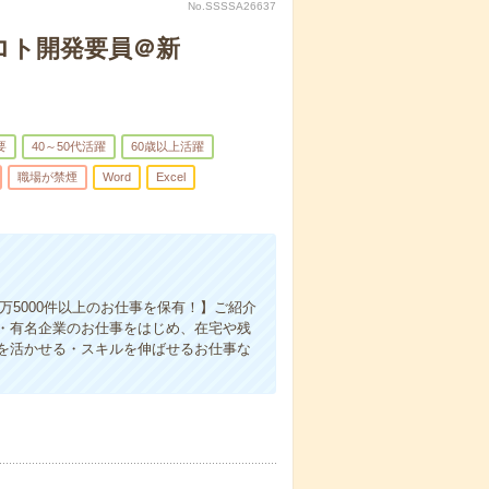
No.SSSSA26637
プロト開発要員＠新
要
40～50代活躍
60歳以上活躍
職場が禁煙
Word
Excel
1万5000件以上のお仕事を保有！】ご紹介
・有名企業のお仕事をはじめ、在宅や残
を活かせる・スキルを伸ばせるお仕事な