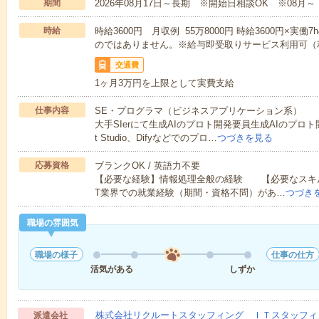
期間
2026年08月17日～長期 ※開始日相談OK ※08月～
時給
時給3600円 月収例 55万8000円 時給3600円×実働
のではありません。※給与即受取りサービス利用可（
交通費
1ヶ月3万円を上限として実費支給
仕事内容
SE・プログラマ（ビジネスアプリケーション系）
大手SIerにて生成AIのプロト開発要員生成AIのプロト
t Studio、Difyなどでのプロ…
つづきを見る
応募資格
ブランクOK / 英語力不要
【必要な経験】情報処理全般の経験 【必要なスキル】LL
T業界での就業経験（期間・資格不問）があ…
つづき
職場の雰囲気
職場の様子
仕事の仕方
活気がある
しずか
株式会社リクルートスタッフィング ＩＴスタッフィ
派遣会社