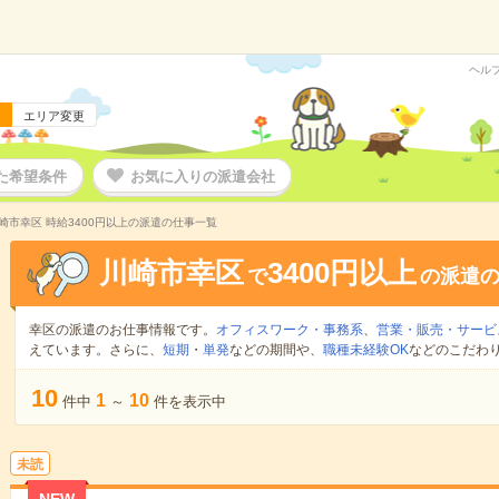
ヘル
エリア変更
た希望条件
お気に入りの派遣会社
崎市幸区 時給3400円以上の派遣の仕事一覧
川崎市幸区
3400円以上
で
の派遣
幸区の派遣のお仕事情報です。
オフィスワーク・事務系
、
営業・販売・サービ
えています。さらに、
短期
・
単発
などの期間や、
職種未経験OK
などのこだわ
10
1
10
件中
～
件を表示中
未読