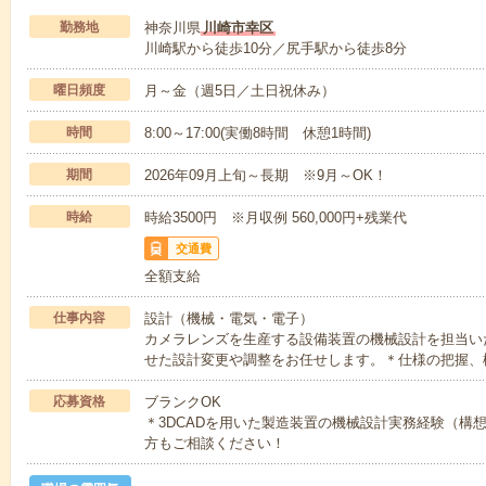
勤務地
神奈川県
川崎市幸区
川崎駅から徒歩10分／尻手駅から徒歩8分
曜日頻度
月～金（週5日／土日祝休み）
時間
8:00～17:00(実働8時間 休憩1時間)
期間
2026年09月上旬～長期 ※9月～OK！
時給
時給3500円 ※月収例 560,000円+残業代
交通費
全額支給
仕事内容
設計（機械・電気・電子）
カメラレンズを生産する設備装置の機械設計を担当い
せた設計変更や調整をお任せします。＊仕様の把握、
応募資格
ブランクOK
＊3DCADを用いた製造装置の機械設計実務経験（構
方もご相談ください！