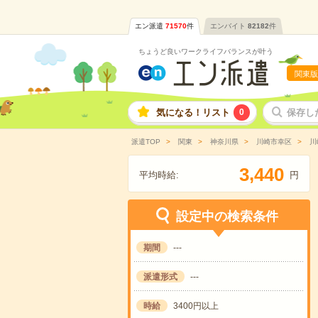
エン派遣
71570
件
エンバイト
82182
件
ちょうど良いワークライフバランスが叶う
関東版
気になる！リスト
0
保存し
派遣TOP
関東
神奈川県
川崎市幸区
川
,
3
4
4
0
平均時給:
円
設定中の検索条件
期間
---
派遣形式
---
時給
3400円以上