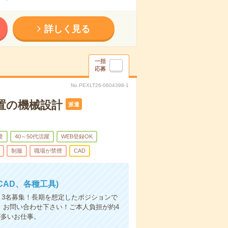
詳しく見る
一括
応募
No.PEXLT26-0604398-1
置の機械設計
派遣
要
40～50代活躍
WEB登録OK
制服
職場が禁煙
CAD
CAD、各種工具)
！3名募集！長期を想定したポジションで
方、お問い合わせ下さい！ご本人負担が約4
が多いお仕事。