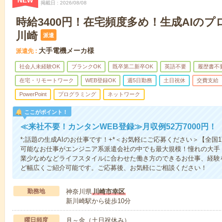
NEW
掲載日
2026/08/08
時給3400円！在宅頻度多め！生成AIの
川崎
派遣
大手電機メーカ様
派遣先
社会人未経験OK
ブランクOK
既卒第二新卒OK
英語不要
履歴書不
在宅・リモートワーク
WEB登録OK
週5日勤務
土日祝休
交費支給
PowerPoint
プログラミング
ネットワーク
ここがポイント！
≪来社不要！カンタンWEB登録≫月収例52万7000円！
*;話題の生成AIのお仕事です！+*＜お気軽にご応募ください＞【全国
可能なお仕事がエンジニア系派遣会社の中でも最大規模！憧れの大手
業少なめなどライフスタイルに合わせた働き方のできるお仕事、経験
ど幅広くご紹介可能です。ご応募後、お気軽にご相談ください！
勤務地
神奈川県
川崎市幸区
新川崎駅から徒歩10分
曜日頻度
月～金（土日祝休み）