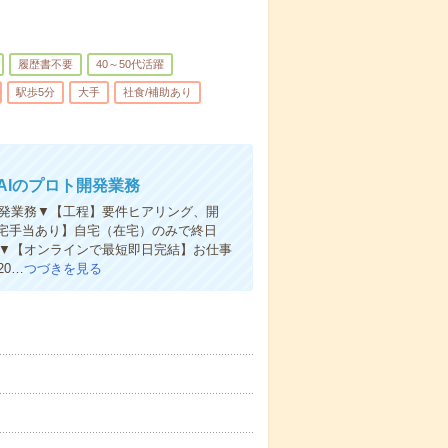
履歴書不要
40～50代活躍
駅歩5分
大手
社食/補助あり
成AIのプロト開発業務
ト開発業務▼【工程】要件ヒアリング、開
ows【在宅手当あり】自宅（在宅）のみで終日
り▼【オンラインで最短即日完結】お仕事
0…
つづきを見る