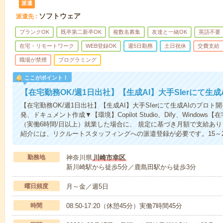
派遣
ソフトウェア
派遣先
ブランクOK
既卒第二新卒OK
複数名募集
友達と一緒OK
英語不要
在宅・リモートワーク
WEB登録OK
週5日勤務
土日祝休
交費支給
職場が禁煙
プログラミング
ここがポイント！
【在宅勤務OK/週1日出社】【生成AI】大手SIerにて生
【在宅勤務OK/週1日出社】【生成AI】大手SIerにて生成AIのプロ
発、ドキュメント作成▼【環境】Copilot Studio、Dify、Wind
（実働6時間/日以上）就業した場合に、 規定に基づき月額で支給あ
紹介には、リクルートスタッフィングへの派遣登録が必要です。15～2
勤務地
神奈川県
川崎市幸区
新川崎駅から徒歩5分／鹿島田駅から徒歩3分
曜日頻度
月～金／週5日
時間
08:50-17:20（休憩45分）実働7時間45分