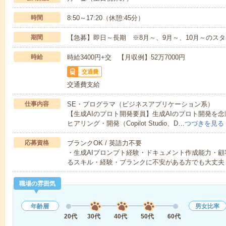
時間
8:50～17:20（休憩:45分）
期間
【急募】即日～長期 ※8月～、9月～、10月～のス
時給
時給3400円+交 【月収例】52万7000円
交通費
交通費支給
仕事内容
SE・プログラマ（ビジネスアプリケーション系）
【生成AIのプロト開発要員】生成AIのプロト開発を
ヒアリング・開発（Copilot Studio、D…
つづきを見る
応募資格
ブランクOK / 英語力不要
・生成AIプロンプト経験・ドキュメント作成能力・
るスキル・経験・ブランクに不安がある方でも大丈夫
職場の雰囲気
年齢層
男女比率
20代
30代
40代
50代
60代