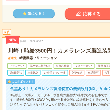
応募する
気になる！
未読
NEW
掲載日
2026/08/07
川崎！時給3500円！カメラレンズ製造装
精密機器ソリューション
派遣先
ブランクOK
既卒第二新卒OK
複数名募集
友達と一緒OK
履歴書不
週5日勤務
土日祝休
17時前までの仕事
交費支給
車通勤可
大手
ここがポイント！
食堂あり！カメラレンズ製造装置の機械設計(NX、Auto
3名以上！大手メーカーグループ企業の生産技術部門でのお仕事です
す！時給3,500円！3DCADを用いた製造装置の設計経験をお持ちの
割でとってもお得なパナソニック健保にご加入頂けます！PCの操作