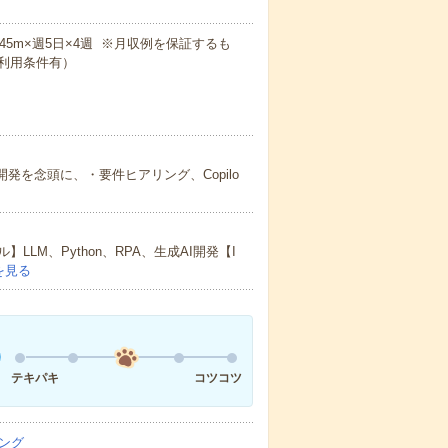
7h45m×週5日×4週 ※月収例を保証するも
利用条件有）
開発を念頭に、・要件ヒアリング、Copilo
M、Python、RPA、生成AI開発【I
を見る
テキパキ
コツコツ
ング