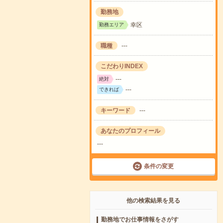
勤務地
幸区
勤務エリア
職種
---
こだわりINDEX
---
絶対
---
できれば
キーワード
---
あなたのプロフィール
---
条件の変更
他の検索結果を見る
勤務地でお仕事情報をさがす