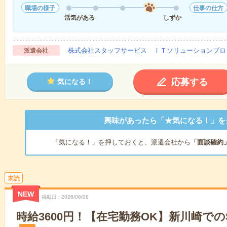
職場の様子
仕事の仕方
活気がある
しずか
株式会社スタッフサービス ＩＴソリューションブロ
派遣会社
応募する
気になる！
興味があったら「★気になる！」を
「気になる！」を押しておくと、派遣会社から
「面談確約
未読
NEW
掲載日
2026/08/08
時給3600円！【在宅勤務OK】新川崎で