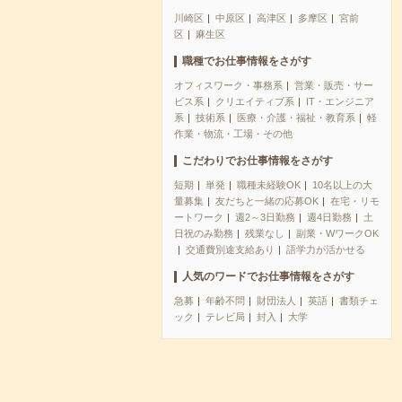
川崎区
中原区
高津区
多摩区
宮前
区
麻生区
職種でお仕事情報をさがす
オフィスワーク・事務系
営業・販売・サー
ビス系
クリエイティブ系
IT・エンジニア
系
技術系
医療・介護・福祉・教育系
軽
作業・物流・工場・その他
こだわりでお仕事情報をさがす
短期
単発
職種未経験OK
10名以上の大
量募集
友だちと一緒の応募OK
在宅・リモ
ートワーク
週2～3日勤務
週4日勤務
土
日祝のみ勤務
残業なし
副業・WワークOK
交通費別途支給あり
語学力が活かせる
人気のワードでお仕事情報をさがす
急募
年齢不問
財団法人
英語
書類チェ
ック
テレビ局
封入
大学