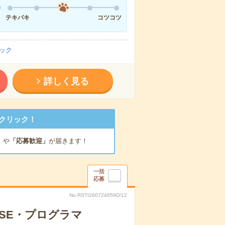
テキパキ
コツコツ
ック
詳しく見る
クリック！
」
や
「応募歓迎」
が届きます！
一括
応募
No.RSTI260724659D/12
のSE・プログラマ