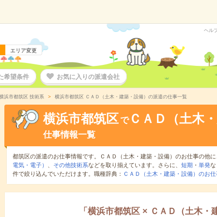
ヘル
エリア変更
た希望条件
お気に入りの派遣会社
横浜市都筑区 技術系
横浜市都筑区 ＣＡＤ（土木・建築・設備）の派遣の仕事一覧
横浜市都筑区
ＣＡＤ（土木・
で
仕事情報一覧
都筑区の派遣のお仕事情報です。ＣＡＤ（土木・建築・設備）のお仕事の他に
電気・電子）
、
その他技術系
などを取り揃えています。さらに、
短期
・
単発
な
件で絞り込んでいただけます。職種辞典：
ＣＡＤ（土木・建築・設備）のお仕
「
横浜市都筑区
×
ＣＡＤ（土木・