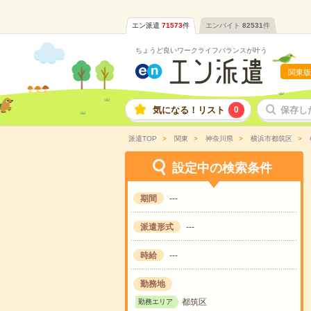
エン派遣
71573
件
エンバイト
82531
件
ちょうど良いワークライフバランスが叶う
関東版
気になる！リスト
0
保存し
派遣TOP
関東
神奈川県
横浜市都筑区
設定中の検索条件
期間
---
派遣形式
---
時給
---
勤務地
都筑区
勤務エリア