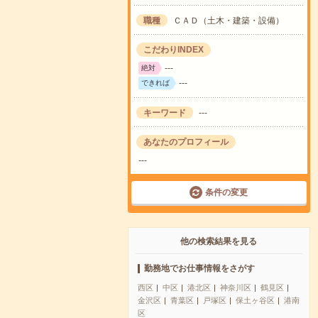
職種
ＣＡＤ（土木・建築・設備）
こだわりINDEX
---
絶対
---
できれば
キーワード
---
あなたのプロフィール
---
条件の変更
他の検索結果を見る
勤務地でお仕事情報をさがす
西区
中区
港北区
神奈川区
鶴見区
金沢区
青葉区
戸塚区
保土ヶ谷区
港南
区