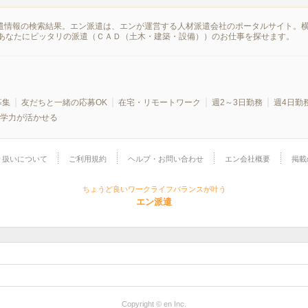
派遣情報の検索結果。エン派遣は、エンが運営する人材派遣会社のポータルサイト。
あなたにピッタリの派遣（ＣＡＤ（土木・建築・設備））のお仕事を探せます。
募集
友だちと一緒の応募OK
在宅・リモートワーク
週2～3日勤務
週4日勤
学力が活かせる
り扱いについて
ご利用規約
ヘルプ・お問い合わせ
エン会社概要
掲載
ちょうど良いワークライフバランスが叶う
エン派遣
Copyright © en Inc.