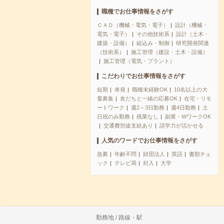
職種でお仕事情報をさがす
ＣＡＤ（機械・電気・電子）
設計（機械・
電気・電子）
その他技術系
設計（土木・
建築・設備）
組込み・制御
研究開発関連
（技術系）
施工管理（建設・土木・設備）
施工管理（電気・プラント）
こだわりでお仕事情報をさがす
短期
単発
職種未経験OK
10名以上の大
量募集
友だちと一緒の応募OK
在宅・リモ
ートワーク
週2～3日勤務
週4日勤務
土
日祝のみ勤務
残業なし
副業・WワークOK
交通費別途支給あり
語学力が活かせる
人気のワードでお仕事情報をさがす
急募
年齢不問
財団法人
英語
書類チェ
ック
テレビ局
封入
大学
勤務地 / 路線・駅