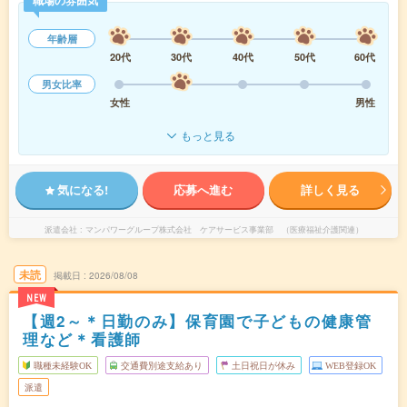
職場の雰囲気
年齢層
20代
30代
40代
50代
60代
男女比率
女性
男性
もっと見る
気になる!
応募へ進む
詳しく見る
派遣会社
マンパワーグループ株式会社 ケアサービス事業部 （医療福祉介護関連）
未読
掲載日
2026/08/08
NEW
【週2～＊日勤のみ】保育園で子どもの健康管
理など＊看護師
職種未経験OK
交通費別途支給あり
土日祝日が休み
WEB登録OK
派遣