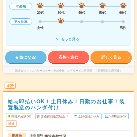
年齢層
20代
30代
40代
50代
60代
男女比率
女性
男性
もっと見る
気になる!
応募へ進む
詳しく見る
派遣会社
マンパワーグループ株式会社 ケアサービス事業部 （医療福祉介護関連）
未読
給与即払いOK！土日休み！日勤のお仕事！装
置製造のハンダ付け
職種未経験OK
交通費別途支給あり
土日祝日が休み
WEB登録OK
派遣
神奈川県
横浜市都筑区
勤務地