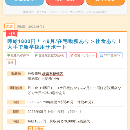
派遣会社
マイケル・ペイジ・インターナショナル・ジャパン株式会社
未読
掲載日
2026/08/08
NEW
時給1800円＊＜9月/在宅勤務あり＞社食あり！
大手で新卒採用サポート
職種未経験OK
交通費別途支給あり
在宅・リモート
WEB登録OK
派遣
神奈川県
横浜市都筑区
勤務地
鴨居駅から徒歩14分
月～金（週5日） ※土日祝おやすみ♪月に一回ほど説明会な
曜日頻度
どで土日出社の場合あり
09:00～17:30(実働7時間45分 休憩45分)
時間
2026年09月上旬～長期 ※9月～！
期間
時給1800円 月収例 279,000円+残業代
時給
交通費