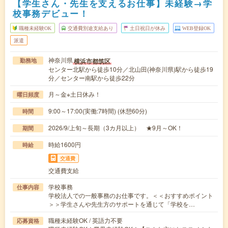
【学生さん・先生を支えるお仕事】未経験→学
校事務デビュー！
職種未経験OK
交通費別途支給あり
土日祝日が休み
WEB登録OK
派遣
神奈川県
横浜市都筑区
勤務地
センター北駅から徒歩10分／北山田(神奈川県)駅から徒歩19
分／センター南駅から徒歩22分
月～金※土日休み！
曜日頻度
9:00～17:00(実働:7時間) (休憩60分)
時間
2026/9/上旬～長期（3カ月以上） ★9月～OK！
期間
時給1600円
時給
交通費
交通費支給
学校事務
仕事内容
学校法人での一般事務のお仕事です。＜＜おすすめポイント
＞＞学生さんや先生方のサポートを通じて「学校を…
職種未経験OK / 英語力不要
応募資格