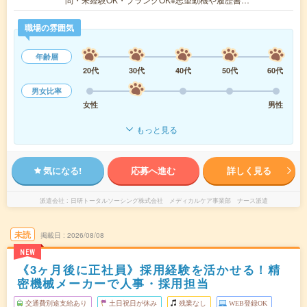
職場の雰囲気
年齢層
20代
30代
40代
50代
60代
男女比率
女性
男性
もっと見る
気になる!
応募へ進む
詳しく見る
派遣会社
日研トータルソーシング株式会社 メディカルケア事業部 ナース派遣
未読
掲載日
2026/08/08
NEW
《3ヶ月後に正社員》採用経験を活かせる！精
密機械メーカーで人事・採用担当
交通費別途支給あり
土日祝日が休み
残業なし
WEB登録OK