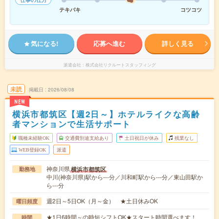
テキパキ
コツコツ
気になる!
応募へ進む
詳しく見る
派遣会社
株式会社リクルートスタッフィング
未読
掲載日
2026/08/08
NEW
横浜市都筑区【週2日～】ホテルライクな高齢
者マンションで生活サポート
職種未経験OK
交通費別途支給あり
土日祝日が休み
残業なし
WEB登録OK
派遣
神奈川県
横浜市都筑区
勤務地
中川(神奈川県)駅から---分／川和町駅から---分／東山田駅か
ら---分
週2日～5日OK（月～金） ★土日休みOK
曜日頻度
★1日6時間～の時短シフトOK★スタート時間選べます！
時間