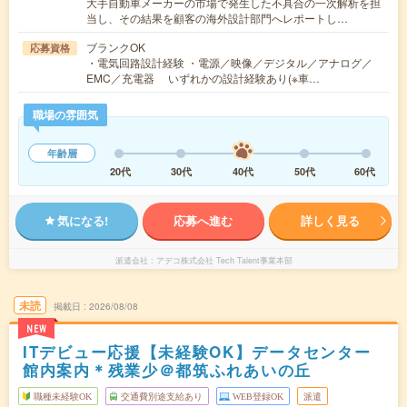
大手自動車メーカーの市場で発生した不具合の一次解析を担
当し、その結果を顧客の海外設計部門へレポートし…
ブランクOK
応募資格
・電気回路設計経験 ・電源／映像／デジタル／アナログ／
EMC／充電器 いずれかの設計経験あり(※車…
職場の雰囲気
年齢層
20代
30代
40代
50代
60代
気になる!
応募へ進む
詳しく見る
派遣会社
アデコ株式会社 Tech Talent事業本部
未読
掲載日
2026/08/08
NEW
ITデビュー応援【未経験OK】データセンター
館内案内＊残業少＠都筑ふれあいの丘
職種未経験OK
交通費別途支給あり
WEB登録OK
派遣