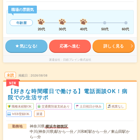
職場の雰囲気
年齢層
20代
30代
40代
50代
60代
気になる!
応募へ進む
詳しく見る
派遣会社
日総ブレイン株式会社
未読
掲載日
2026/08/08
NEW
【好きな時間曜日で働ける】電話面談OK！病
院での生活サポ
職種未経験OK
交通費別途支給あり
土日祝日が休み
残業なし
WEB登録OK
派遣
神奈川県
横浜市都筑区
勤務地
中川(神奈川県)駅から---分／川和町駅から---分／東山田駅か
ら---分