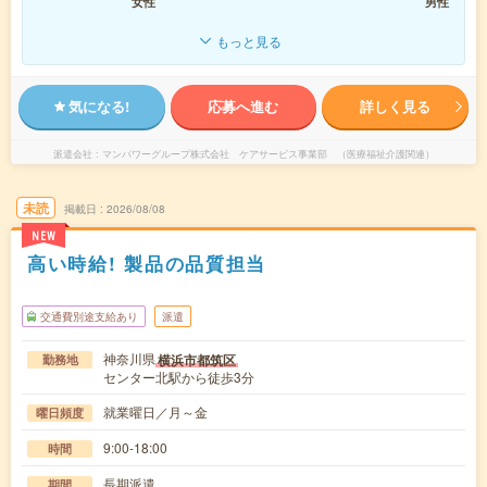
女性
男性
もっと見る
気になる!
応募へ進む
詳しく見る
派遣会社
マンパワーグループ株式会社 ケアサービス事業部 （医療福祉介護関連）
未読
掲載日
2026/08/08
NEW
高い時給! 製品の品質担当
交通費別途支給あり
派遣
神奈川県
横浜市都筑区
勤務地
センター北駅から徒歩3分
就業曜日／月～金
曜日頻度
9:00-18:00
時間
長期派遣
期間