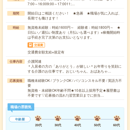
7:00～16:009:00～17:0011:…
開始日はご相談ください！ ★急募 ★職場が気に入れば、
期間
長期でも働けます！
無資格未経験：時給1600円～ 経験者：時給1800円～ ★
時給
日払い／週払い制度あり（月払いも選べます）※稼働開始時
は手続き完了次第のお支払いとなります。
交通費
交通費全額支給※規定有
介護関連
仕事内容
＊入居者の方の「ありがとう」が嬉しい＊お年寄りを笑顔に
する介護のお仕事です。おじいちゃん、おばあちゃ…
職種未経験OK / ブランクOK / パソコンスキル不要 / 英語力不
応募資格
要
無資格・未経験OK年齢不問★10名以上採用予定★履歴書は
不要です▽応募後の流れ1)翌営業日までに担当…
職場の雰囲気
年齢層
20代
30代
40代
50代
60代