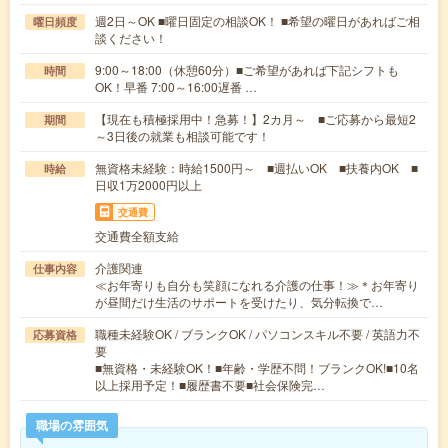
週2日～OK ■曜日固定の相談OK！ ■希望の曜日があればご相
曜日頻度
談ください！
9:00～18:00（休憩60分）■ご希望があれば下記シフトも
時間
OK！早番 7:00～16:00遅番 …
【現在も積極採用中！急募！】2カ月～ ■ご応募から最短2
期間
～3日後の就業も相談可能です！
無資格未経験：時給1500円～ ■週払いOK ■扶養内OK ■
時給
日収1万2000円以上
交通費
交通費全額支給
介護関連
仕事内容
≪お年寄りも自分も笑顔になれる介護の仕事！≫＊お年寄り
が昼間だけ生活のサポートを受けたり、気分転換で…
職種未経験OK / ブランクOK / パソコンスキル不要 / 英語力不
応募資格
要
■無資格・未経験OK！■年齢・学歴不問！ブランクOK!■10名
以上採用予定！■履歴書不要■社会保険完…
職場の雰囲気