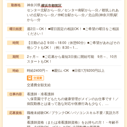
神奈川県
横浜市都筑区
勤務地
センター北駅から---分／センター南駅から---分／都筑ふれあ
いの丘駅から---分／仲町台駅から---分／北山田(神奈川県)駅
から---分
週2日～OK！ ■曜日固定の相談OK！ ■ご希望の曜日をご相談
曜日頻度
ください！
【日勤のみ】9:00～18:00（休憩60分）■ご希望があればその
時間
他シフトもOK！（例）8:30～1…
2ヶ月～ ■ご応募から最短3日後に開始可能 9月～、10月
期間
スタートもOK！
時給2400円～ ■週払いOK ■日収1万9200円以上
時給
交通費
交通費全額支給
看護師・准看護師
仕事内容
＼保育園で子どもたちの健康管理がメインのお仕事です！／
病院勤務とは違って急な対応や医療行為も少なく、…
職種未経験OK / ブランクOK / パソコンスキル不要 / 英語力不
応募資格
要
看護師資格（または准看護師資格）をお持ちの方！・年齢不
問・未経験OK・ブランクOK※志望動機や履歴書…