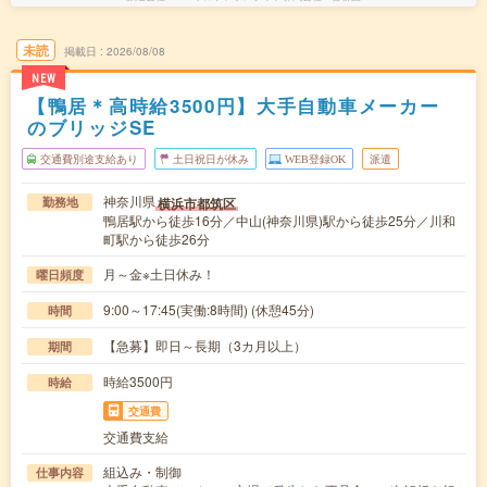
未読
掲載日
2026/08/08
NEW
【鴨居＊高時給3500円】大手自動車メーカー
のブリッジSE
交通費別途支給あり
土日祝日が休み
WEB登録OK
派遣
神奈川県
横浜市都筑区
勤務地
鴨居駅から徒歩16分／中山(神奈川県)駅から徒歩25分／川和
町駅から徒歩26分
月～金※土日休み！
曜日頻度
9:00～17:45(実働:8時間) (休憩45分)
時間
【急募】即日～長期（3カ月以上）
期間
時給3500円
時給
交通費
交通費支給
組込み・制御
仕事内容