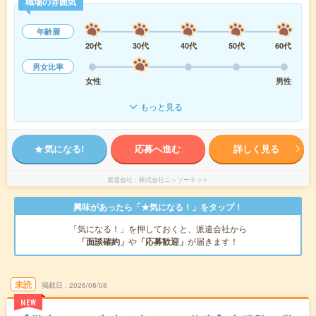
職場の雰囲気
年齢層
20代
30代
40代
50代
60代
男女比率
女性
男性
もっと見る
気になる!
応募へ進む
詳しく見る
派遣会社
株式会社ニッソーネット
興味があったら「★気になる！」をタップ！
「気になる！」を押しておくと、派遣会社から
「面談確約」
や
「応募歓迎」
が届きます！
未読
掲載日
2026/08/08
NEW