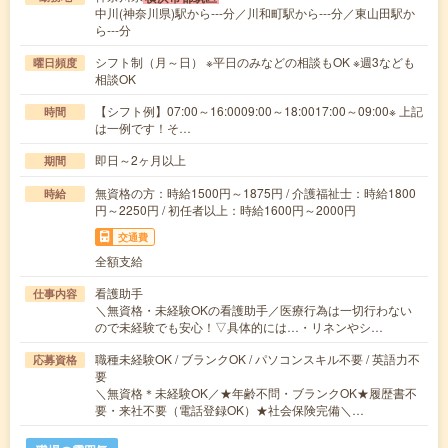
中川(神奈川県)駅から---分／川和町駅から---分／東山田駅か
ら---分
シフト制（月～日） ※平日のみなどの相談もOK ※週3なども
曜日頻度
相談OK
【シフト例】07:00～16:0009:00～18:0017:00～09:00※ 上記
時間
は一例です！そ…
即日～2ヶ月以上
期間
無資格の方：時給1500円～1875円 / 介護福祉士：時給1800
時給
円～2250円 / 初任者以上：時給1600円～2000円
交通費
全額支給
看護助手
仕事内容
＼無資格・未経験OKの看護助手／医療行為は一切行わない
ので未経験でも安心！▽具体的には…・リネンやシ…
職種未経験OK / ブランクOK / パソコンスキル不要 / 英語力不
応募資格
要
＼無資格＊未経験OK／★年齢不問・ブランクOK★履歴書不
要・来社不要（電話登録OK）★社会保険完備＼…