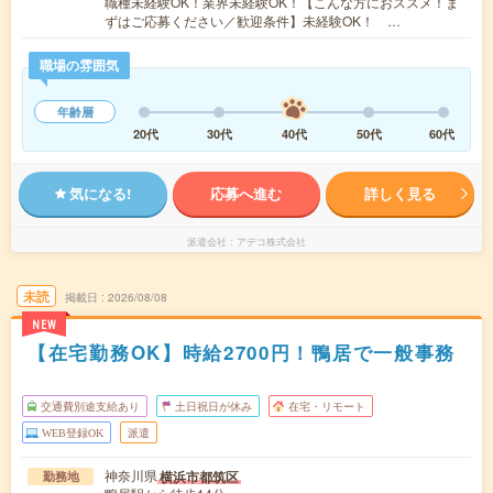
職種未経験OK！業界未経験OK！【こんな方におススメ！ま
ずはご応募ください／歓迎条件】未経験OK！ …
職場の雰囲気
年齢層
20代
30代
40代
50代
60代
気になる!
応募へ進む
詳しく見る
派遣会社
アデコ株式会社
未読
掲載日
2026/08/08
NEW
【在宅勤務OK】時給2700円！鴨居で一般事務
交通費別途支給あり
土日祝日が休み
在宅・リモート
WEB登録OK
派遣
神奈川県
横浜市都筑区
勤務地