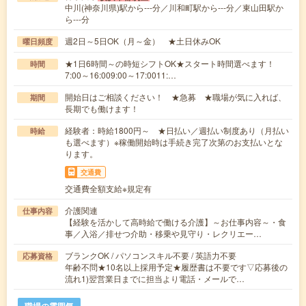
中川(神奈川県)駅から---分／川和町駅から---分／東山田駅か
ら---分
週2日～5日OK（月～金） ★土日休みOK
曜日頻度
★1日6時間～の時短シフトOK★スタート時間選べます！
時間
7:00～16:009:00～17:0011:…
開始日はご相談ください！ ★急募 ★職場が気に入れば、
期間
長期でも働けます！
経験者：時給1800円～ ★日払い／週払い制度あり（月払い
時給
も選べます）※稼働開始時は手続き完了次第のお支払いとな
ります。
交通費
交通費全額支給※規定有
介護関連
仕事内容
【経験を活かして高時給で働ける介護】～お仕事内容～・食
事／入浴／排せつ介助・移乗や見守り・レクリエー…
ブランクOK / パソコンスキル不要 / 英語力不要
応募資格
年齢不問★10名以上採用予定★履歴書は不要です▽応募後の
流れ1)翌営業日までに担当より電話・メールで…