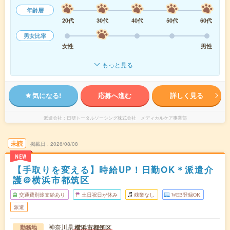
年齢層
20代
30代
40代
50代
60代
男女比率
女性
男性
もっと見る
気になる!
応募へ進む
詳しく見る
派遣会社
日研トータルソーシング株式会社 メディカルケア事業部
未読
掲載日
2026/08/08
NEW
【手取りを変える】時給UP！日勤OK＊派遣介
護＠横浜市都筑区
交通費別途支給あり
土日祝日が休み
残業なし
WEB登録OK
派遣
神奈川県
横浜市都筑区
勤務地