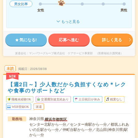
男女比率
女性
男性
もっと見る
気になる!
応募へ進む
詳しく見る
派遣会社
マンパワーグループ株式会社 ケアサービス事業部 （医療福祉介護関連）
未読
掲載日
2026/08/08
NEW
【週2日～】少人数だから負担すくなめ＊レク
や食事のサポートなど
職種未経験OK
交通費別途支給あり
土日祝日が休み
残業なし
WEB登録OK
派遣
神奈川県
横浜市都筑区
勤務地
センター北駅から---分／センター南駅から---分／都筑ふれあ
いの丘駅から---分／仲町台駅から---分／北山田(神奈川県)駅
から---分