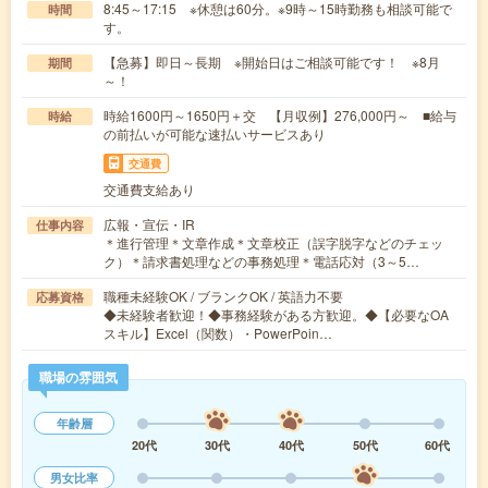
8:45～17:15 ※休憩は60分。※9時～15時勤務も相談可能で
時間
す。
【急募】即日～長期 ※開始日はご相談可能です！ ※8月
期間
～！
時給1600円～1650円＋交 【月収例】276,000円～ ■給与
時給
の前払いが可能な速払いサービスあり
交通費
交通費支給あり
広報・宣伝・IR
仕事内容
＊進行管理＊文章作成＊文章校正（誤字脱字などのチェッ
ク）＊請求書処理などの事務処理＊電話応対（3～5…
職種未経験OK / ブランクOK / 英語力不要
応募資格
◆未経験者歓迎！◆事務経験がある方歓迎。◆【必要なOA
スキル】Excel（関数）・PowerPoin…
職場の雰囲気
年齢層
20代
30代
40代
50代
60代
男女比率