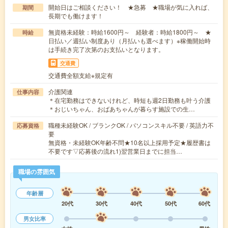
開始日はご相談ください！ ★急募 ★職場が気に入れば、
期間
長期でも働けます！
無資格未経験：時給1600円～ 経験者：時給1800円～ ★
時給
日払い／週払い制度あり（月払いも選べます）※稼働開始時
は手続き完了次第のお支払いとなります。
交通費
交通費全額支給※規定有
介護関連
仕事内容
＊在宅勤務はできないけれど、時短も週2日勤務も叶う介護
＊おじいちゃん、おばあちゃんが暮らす施設での生…
職種未経験OK / ブランクOK / パソコンスキル不要 / 英語力不
応募資格
要
無資格・未経験OK年齢不問★10名以上採用予定★履歴書は
不要です▽応募後の流れ1)翌営業日までに担当…
職場の雰囲気
年齢層
20代
30代
40代
50代
60代
男女比率