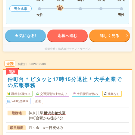
男女比率
女性
男性
気になる!
応募へ進む
詳しく見る
派遣会社
株式会社テクノ・サービス
未読
掲載日
2026/08/08
NEW
仲町台＊ピタッと17時15分退社＊大手企業で
の広報事務
職種未経験OK
交通費別途支給あり
土日祝日が休み
残業なし
WEB登録OK
派遣
神奈川県
横浜市都筑区
勤務地
仲町台駅から徒歩5分
月～金 ※土日祝休み
曜日頻度