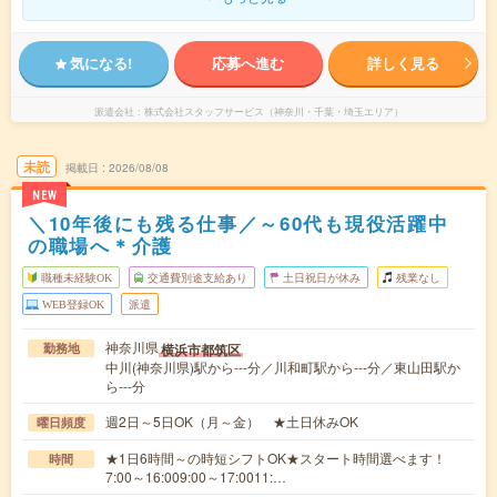
気になる!
応募へ進む
詳しく見る
派遣会社
株式会社スタッフサービス（神奈川・千葉・埼玉エリア）
未読
掲載日
2026/08/08
NEW
＼10年後にも残る仕事／～60代も現役活躍中
の職場へ＊介護
職種未経験OK
交通費別途支給あり
土日祝日が休み
残業なし
WEB登録OK
派遣
神奈川県
横浜市都筑区
勤務地
中川(神奈川県)駅から---分／川和町駅から---分／東山田駅か
ら---分
週2日～5日OK（月～金） ★土日休みOK
曜日頻度
★1日6時間～の時短シフトOK★スタート時間選べます！
時間
7:00～16:009:00～17:0011:…