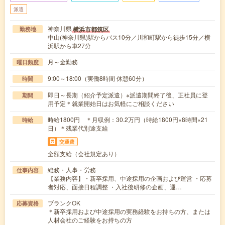
派遣
神奈川県
横浜市都筑区
勤務地
中山(神奈川県)駅からバス10分／川和町駅から徒歩15分／横
浜駅から車27分
月～金勤務
曜日頻度
9:00～18:00（実働8時間 休憩60分）
時間
即日～長期（紹介予定派遣）※派遣期間終了後、正社員に登
期間
用予定＊就業開始日はお気軽にご相談ください
時給1800円 ＊月収例：30.2万円（時給1800円×8時間×21
時給
日）＊残業代別途支給
交通費
全額支給（会社規定あり）
総務・人事・労務
仕事内容
【業務内容】・新卒採用、中途採用の企画および運営 ・応募
者対応、面接日程調整 ・入社後研修の企画、運…
ブランクOK
応募資格
＊新卒採用および中途採用の実務経験をお持ちの方、または
人材会社のご経験をお持ちの方