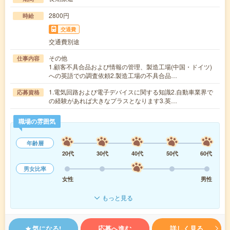
2800円
時給
交通費
交通費別途
その他
仕事内容
1.顧客不具合品および情報の管理、製造工場(中国・ドイツ)
への英語での調査依頼2.製造工場の不具合品…
1.電気回路および電子デバイスに関する知識2.自動車業界で
応募資格
の経験があれば大きなプラスとなります3.英…
職場の雰囲気
年齢層
20代
30代
40代
50代
60代
男女比率
女性
男性
もっと見る
気になる!
応募へ進む
詳しく見る