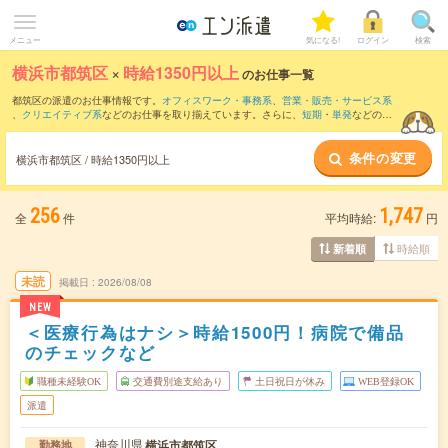
メニュー
気になる!
ログイン
検索
横浜市都筑区
×
時給1350円以上
のお仕事一覧
都筑区の派遣のお仕事情報です。
オフィスワーク・事務系
、
営業・販売・サービス系
、
クリエイティブ系
などのお仕事を取り揃えています。さらに、
短期
・
単発
などの期
間や、
職種未経験OK
などのこだわり条件で絞り込んでいただけます。
条件の変更
横浜市都筑区 / 時給1350円以上
256
1,747
全
件
平均時給:
円
時給順
新着順
未読
掲載日
2026/08/08
NEW
＜医療行為はナシ＞時給1500円！病院で備品
のチェックなど
職種未経験OK
交通費別途支給あり
土日祝日が休み
WEB登録OK
派遣
神奈川県
横浜市都筑区
勤務地