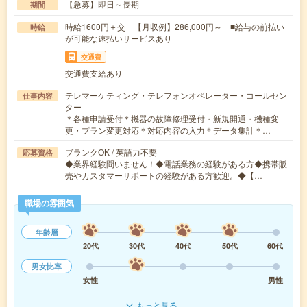
【急募】即日～長期
期間
時給1600円＋交 【月収例】286,000円～ ■給与の前払い
時給
が可能な速払いサービスあり
交通費
交通費支給あり
テレマーケティング・テレフォンオペレーター・コールセン
仕事内容
ター
＊各種申請受付＊機器の故障修理受付・新規開通・機種変
更・プラン変更対応＊対応内容の入力＊データ集計＊…
ブランクOK / 英語力不要
応募資格
◆業界経験問いません！◆電話業務の経験がある方◆携帯販
売やカスタマーサポートの経験がある方歓迎。◆【…
職場の雰囲気
年齢層
20代
30代
40代
50代
60代
男女比率
女性
男性
もっと見る