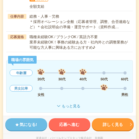
全額支給
総務・人事・労務
仕事内容
＊採用オペレーション全般（応募者管理、調整、合否連絡な
ど）＊会社説明会の準備・運営サポート（資料作成…
職種未経験OK / ブランクOK / 英語力不要
応募資格
業界未経験OK！事務の経験ある方・社内外との調整業務が
可能な方人事に興味ある方におすすめ♪
職場の雰囲気
年齢層
20代
30代
40代
50代
60代
男女比率
女性
男性
もっと見る
気になる!
応募へ進む
詳しく見る
派遣会社
パーソルテンプスタッフ株式会社 首都圏