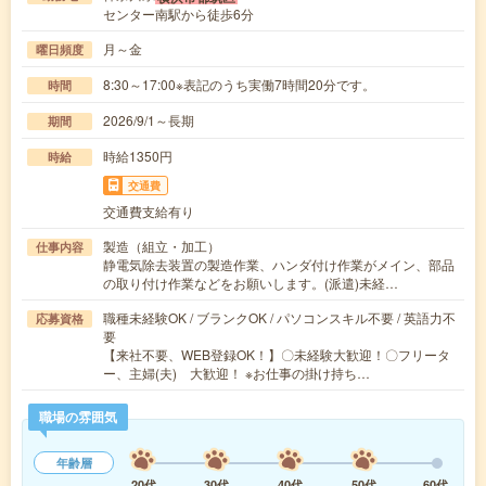
センター南駅から徒歩6分
月～金
曜日頻度
8:30～17:00※表記のうち実働7時間20分です。
時間
2026/9/1～長期
期間
時給1350円
時給
交通費
交通費支給有り
製造（組立・加工）
仕事内容
静電気除去装置の製造作業、ハンダ付け作業がメイン、部品
の取り付け作業などをお願いします。(派遣)未経…
職種未経験OK / ブランクOK / パソコンスキル不要 / 英語力不
応募資格
要
【来社不要、WEB登録OK！】〇未経験大歓迎！〇フリータ
ー、主婦(夫) 大歓迎！ ※お仕事の掛け持ち…
職場の雰囲気
年齢層
20代
30代
40代
50代
60代