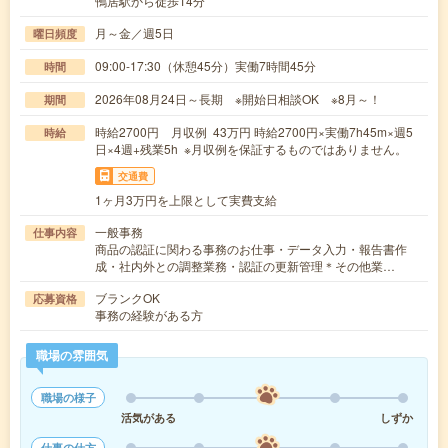
鴨居駅から徒歩14分
月～金／週5日
曜日頻度
09:00-17:30（休憩45分）実働7時間45分
時間
2026年08月24日～長期 ※開始日相談OK ※8月～！
期間
時給2700円 月収例 43万円 時給2700円×実働7h45m×週5
時給
日×4週+残業5h ※月収例を保証するものではありません。
交通費
1ヶ月3万円を上限として実費支給
一般事務
仕事内容
商品の認証に関わる事務のお仕事・データ入力・報告書作
成・社内外との調整業務・認証の更新管理＊その他業…
ブランクOK
応募資格
事務の経験がある方
職場の雰囲気
職場の様子
活気がある
しずか
仕事の仕方