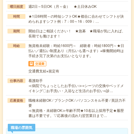
週2日～5日OK（月～金） ★土日休みOK
曜日頻度
★1日6時間～の時短シフトOK★都合に合わせてシフトが決
時間
められますシフト例：7：00～16：009：…
開始日はご相談ください！ ★急募 ★職場が気に入れば、
期間
長期でも働けます！
無資格未経験：時給1600円～ 経験者：時給1800円～★日
時給
払い／週払い制度あり（月払いも選べます）※稼働開始時は
手続き完了次第のお支払いとなります。
交通費
交通費支給※規定有
看護助手
仕事内容
≪病院でちょっとしたお手伝い≫○シーツの交換やベッドメ
イキング〇お手洗い・入浴など生活のお手伝い○診…
職種未経験OK / ブランクOK / パソコンスキル不要 / 英語力不
応募資格
要
≪無資格・未経験OK≫年齢不問★10名以上採用予定★履歴
書は不要です。▽応募後の流れ1)翌営業日まで…
職場の雰囲気