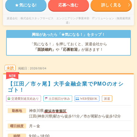
気になる!
応募へ進む
詳しく見る
派遣会社
株式会社スタッフサービス エンジニアリング事業本部 ITソリューション（無期雇用派
遣）
興味があったら「★気になる！」をタップ！
「気になる！」を押しておくと、派遣会社から
「面談確約」
や
「応募歓迎」
が届きます！
未読
掲載日
2026/08/04
NEW
【江田／市ヶ尾】大手金融企業でPMOのオシ
ゴト！
交通費別途支給あり
土日祝日が休み
WEB登録OK
派遣
神奈川県
横浜市青葉区
勤務地
江田(神奈川県)駅から徒歩11分／市が尾駅から徒歩12分
月～金
曜日頻度
9:00～18:00
時間