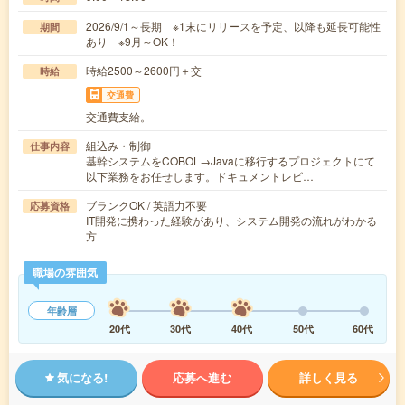
2026/9/1～長期 ※1末にリリースを予定、以降も延長可能性
期間
あり ※9月～OK！
時給2500～2600円＋交
時給
交通費
交通費支給。
組込み・制御
仕事内容
基幹システムをCOBOL→Javaに移行するプロジェクトにて
以下業務をお任せします。ドキュメントレビ…
ブランクOK / 英語力不要
応募資格
IT開発に携わった経験があり、システム開発の流れがわかる
方
職場の雰囲気
年齢層
20代
30代
40代
50代
60代
気になる!
応募へ進む
詳しく見る