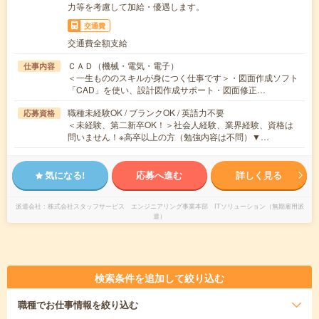
力等を考慮して加給・優遇します。
交通費
交通費全額支給
ＣＡＤ（機械・電気・電子）
仕事内容
＜一生もののスキルが身につく仕事です＞・図面作成ソフト
「CAD」を使い、設計図作成サポート・図面修正…
職種未経験OK / ブランクOK / 英語力不要
応募資格
＜未経験、第二新卒OK！＞社会人経験、業界経験、資格は
問いません！※高卒以上の方（勉強内容は不問）▼…
気になる!
応募へ進む
詳しく見る
派遣会社
株式会社スタッフサービス エンジニアリング事業本部 ITソリューション（無期雇用派
遣）
検索条件を追加して絞り込む
職種
でお仕事情報を絞り込む