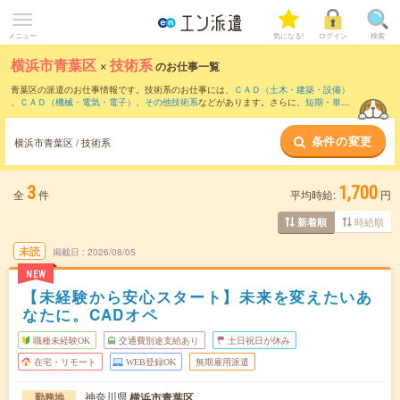
メニュー
気になる!
ログイン
検索
横浜市青葉区
×
技術系
のお仕事一覧
青葉区の派遣のお仕事情報です。技術系のお仕事には、
ＣＡＤ（土木・建築・設備）
、
ＣＡＤ（機械・電気・電子）
、
その他技術系
などがあります。さらに、
短期
・
単発
などの期間や、
職種未経験OK
などのこだわり条件で絞り込んでいただけます。
条件の変更
横浜市青葉区 / 技術系
3
1,700
全
件
平均時給:
円
時給順
新着順
未読
掲載日
2026/08/05
NEW
【未経験から安心スタート】未来を変えたいあ
なたに。CADオペ
職種未経験OK
交通費別途支給あり
土日祝日が休み
在宅・リモート
WEB登録OK
無期雇用派遣
神奈川県
横浜市青葉区
勤務地