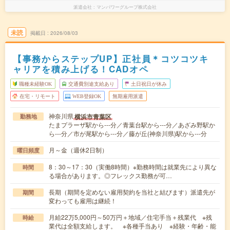
派遣会社
マンパワーグループ株式会社
未読
掲載日
2026/08/03
【事務からステップUP】正社員＊コツコツキ
ャリアを積み上げる！CADオペ
職種未経験OK
交通費別途支給あり
土日祝日が休み
在宅・リモート
WEB登録OK
無期雇用派遣
神奈川県
横浜市青葉区
勤務地
たまプラーザ駅から---分／青葉台駅から---分／あざみ野駅か
ら---分／市が尾駅から---分／藤が丘(神奈川県)駅から---分
月～金（週休2日制）
曜日頻度
8：30～17：30（実働8時間）※勤務時間は就業先により異な
時間
る場合があります。◎フレックス勤務が可…
長期（期間を定めない雇用契約を当社と結びます）派遣先が
期間
変わっても雇用は継続！
月給22万5,000円～50万円＋地域／住宅手当＋残業代 ※残
時給
業代は全額支給します。 ※各種手当あり ※経験・年齢・能