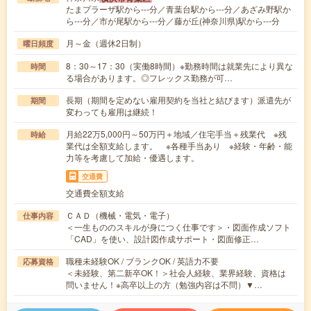
たまプラーザ駅から---分／青葉台駅から---分／あざみ野駅か
ら---分／市が尾駅から---分／藤が丘(神奈川県)駅から---分
月～金（週休2日制）
曜日頻度
8：30～17：30（実働8時間）※勤務時間は就業先により異な
時間
る場合があります。◎フレックス勤務が可…
長期（期間を定めない雇用契約を当社と結びます）派遣先が
期間
変わっても雇用は継続！
月給22万5,000円～50万円＋地域／住宅手当＋残業代 ※残
時給
業代は全額支給します。 ※各種手当あり ※経験・年齢・能
力等を考慮して加給・優遇します。
交通費
交通費全額支給
ＣＡＤ（機械・電気・電子）
仕事内容
＜一生もののスキルが身につく仕事です＞・図面作成ソフト
「CAD」を使い、設計図作成サポート・図面修正…
職種未経験OK / ブランクOK / 英語力不要
応募資格
＜未経験、第二新卒OK！＞社会人経験、業界経験、資格は
問いません！※高卒以上の方（勉強内容は不問）▼…