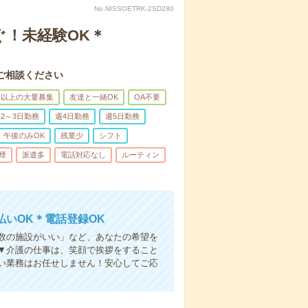
No.NISSOETRK-2SD280
ぐ！未経験OK＊
ご相談ください
名以上の大量募集
友達と一緒OK
OA不要
2～3日勤務
週4日勤務
週5日勤務
午後のみOK
残業少
シフト
煙
派遣多
電話対応なし
ルーティン
いOK＊電話登録OK
人数の施設がいい」など、あなたの希望を
▼介護の仕事は、笑顔で挨拶をすること
い業務はお任せしません！安心してご応