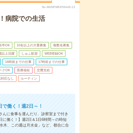
No.MANPWK856446-13
！病院での生活
新卒OK
10名以上の大量募集
複数名募集
0歳以上活躍
しゅふ歓迎
WEB登録OK
16時前までの仕事
17時前までの仕事
ークOK
医療福祉
交費支給
話対応なし
ルーティン
日で働く！週2日～！
さんに食事を運んだり、診察室まで付き
に働く！】週2日＆1日6時間～の時短
は水木、この週は月水金」など、都合に合