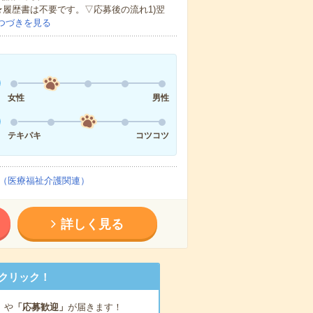
★履歴書は不要です。▽応募後の流れ1)翌
つづきを見る
女性
男性
テキパキ
コツコツ
（医療福祉介護関連）
詳しく見る
クリック！
」
や
「応募歓迎」
が届きます！