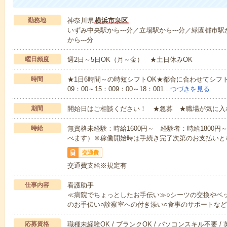
勤務地
神奈川県
横浜市泉区
いずみ中央駅から---分／立場駅から---分／緑園都市駅
から---分
曜日頻度
週2日～5日OK（月～金） ★土日休みOK
時間
★1日6時間～の時短シフトOK★都合に合わせてシフト
09：00～15：009：00～18：001…
つづきを見る
期間
開始日はご相談ください！ ★急募 ★職場が気に入
時給
無資格未経験：時給1600円～ 経験者：時給1800
べます）※稼働開始時は手続き完了次第のお支払いと
交通費
交通費支給※規定有
仕事内容
看護助手
≪病院でちょっとしたお手伝い≫○シーツの交換やベ
のお手伝い○診察室への付き添い○食事のサポートな
応募資格
職種未経験OK / ブランクOK / パソコンスキル不要 /