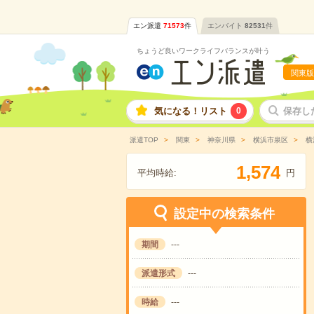
エン派遣
71573
件
エンバイト
82531
件
ちょうど良いワークライフバランスが叶う
関東版
気になる！リスト
0
保存し
派遣TOP
関東
神奈川県
横浜市泉区
横
,
1
5
7
4
平均時給:
円
設定中の検索条件
期間
---
派遣形式
---
時給
---