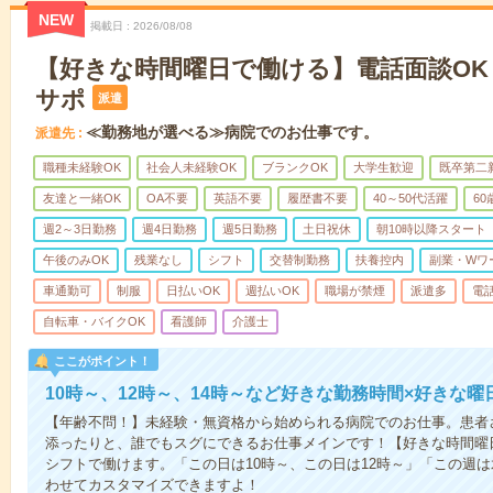
NEW
掲載日
2026/08/08
【好きな時間曜日で働ける】電話面談OK
サポ
派遣
≪勤務地が選べる≫病院でのお仕事です。
派遣先
職種未経験OK
社会人未経験OK
ブランクOK
大学生歓迎
既卒第二
友達と一緒OK
OA不要
英語不要
履歴書不要
40～50代活躍
6
週2～3日勤務
週4日勤務
週5日勤務
土日祝休
朝10時以降スタート
午後のみOK
残業なし
シフト
交替制勤務
扶養控内
副業・Wワ
車通勤可
制服
日払いOK
週払いOK
職場が禁煙
派遣多
電
自転車・バイクOK
看護師
介護士
ここがポイント！
10時～、12時～、14時～など好きな勤務時間×好きな曜
【年齢不問！】未経験・無資格から始められる病院でのお仕事。患者
添ったりと、誰でもスグにできるお仕事メインです！【好きな時間曜日
シフトで働けます。「この日は10時～、この日は12時～」「この週
わせてカスタマイズできますよ！