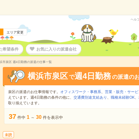
ヘル
エリア変更
た希望条件
お気に入りの派遣会社
浜市泉区 週4日勤務の派遣の仕事一覧
横浜市泉区
週4日勤務
で
の派遣の
泉区の派遣のお仕事情報です。
オフィスワーク・事務系
、
営業・販売・サービ
えています。週4日勤務の条件の他に、
交通費別途支給あり
、
職種未経験OK
、
取り揃えています。
37
1
30
件中
～
件を表示中
未読