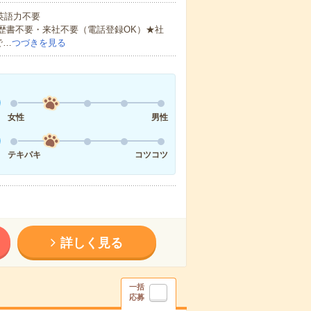
 英語力不要
歴書不要・来社不要（電話登録OK）★社
で…
つづきを見る
女性
男性
テキパキ
コツコツ
詳しく見る
一括
応募