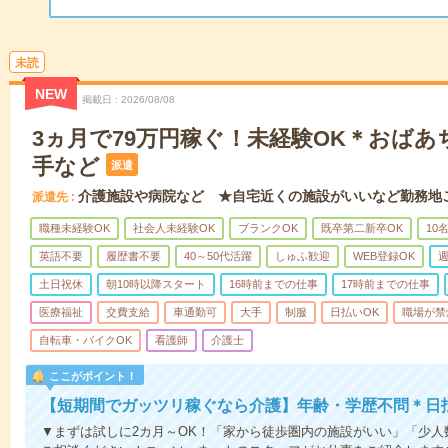
未読
NEW
掲載日
2026/08/08
3ヵ月で79万円稼ぐ！未経験OK＊おば
手など
派遣
介護施設や病院など ★自宅近くの施設がいいなど勤務地
派遣先
職種未経験OK
社会人未経験OK
ブランクOK
既卒第二新卒OK
10
英語不要
履歴書不要
40～50代活躍
しゅふ歓迎
WEB登録OK
週
土日祝休
朝10時以降スタート
16時前までの仕事
17時前までの仕事
医療福祉
交費支給
車通勤可
大手
制服
日払いOK
職場が禁
自転車・バイクOK
看護師
介護士
ここがポイント！
【短期間でガッツリ稼ぐなら介護】年齢・学歴不問＊日払
▼まずは試しに2カ月～OK！「家から徒歩圏内の施設がいい」「少