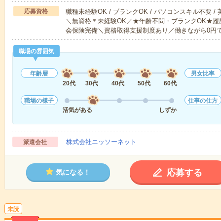
応募資格
職種未経験OK / ブランクOK / パソコンスキル不要 /
＼無資格＊未経験OK／★年齢不問・ブランクOK★履
会保険完備＼資格取得支援制度あり／働きながら0円
職場の雰囲気
年齢層
男女比率
20代
30代
40代
50代
60代
職場の様子
仕事の仕方
活気がある
しずか
株式会社ニッソーネット
派遣会社
応募する
気になる！
未読