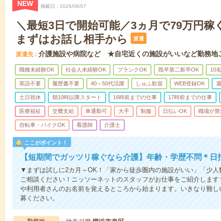
NEW
掲載日
2026/08/07
＼最短3日で開始可能／3ヵ月で79万円稼
まずはお話し相手から
派遣
介護施設や病院など ★自宅近くの施設がいいなど勤務地
派遣先
職種未経験OK
社会人未経験OK
ブランクOK
既卒第二新卒OK
10
英語不要
履歴書不要
40～50代活躍
しゅふ歓迎
WEB登録OK
週
土日祝休
朝10時以降スタート
16時前までの仕事
17時前までの仕事
医療福祉
交費支給
車通勤可
大手
制服
日払いOK
職場が禁
自転車・バイクOK
看護師
介護士
ここがポイント！
【短期間でガッツリ稼ぐなら介護】年齢・学歴不問＊日払
▼まずは試しに2カ月～OK！「家から徒歩圏内の施設がいい」「少
ご相談ください！ニッソーネットのスタッフがお仕事をご紹介します
や利用者さんのお名前を覚えるところから始まります。いきなり難し
募ください。