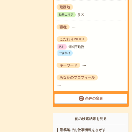
勤務地
泉区
勤務エリア
職種
---
こだわりINDEX
週4日勤務
絶対
---
できれば
キーワード
---
あなたのプロフィール
---
条件の変更
他の検索結果を見る
勤務地でお仕事情報をさがす