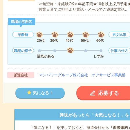
≪無資格・未経験OK≫年齢不問★10名以上採用予定
営業日までに担当より電話・メールでご連絡2)電話…
職場の雰囲気
年齢層
男女比率
20代
30代
40代
50代
60代
職場の様子
仕事の仕方
活気がある
しずか
マンパワーグループ株式会社 ケアサービス事業部 
派遣会社
応募する
気になる！
興味があったら「★気になる！」を
「気になる！」を押しておくと、派遣会社から
「面談確約