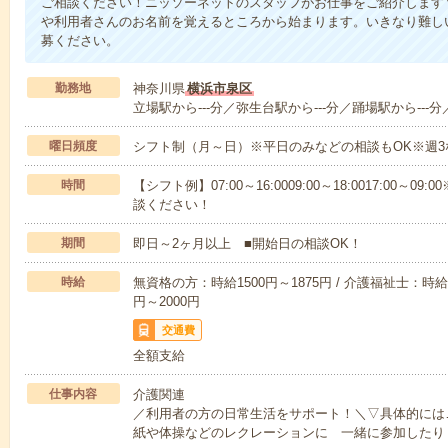
ご相談ください！ニッソーネットのスタッフがお仕事をご紹介します
や利用者さんのお名前を覚えるところから始まります。いきなり難し
募ください。
勤務地
神奈川県
横浜市泉区
立場駅から---分／弥生台駅から---分／踊場駅から---分
曜日頻度
シフト制（月～日）※平日のみなどの相談もOK※週3
時間
【シフト例】07:00～16:0009:00～18:0017:00
談ください！
期間
即日～2ヶ月以上 ■開始日の相談OK！
時給
無資格の方：時給1500円～1875円 / 介護福祉士：時給1
円～2000円
交通費
全額支給
仕事内容
介護関連
／利用者の方の日常生活をサポート！＼▽具体的には
紙や体操などのレクレーションに 一緒に参加したり