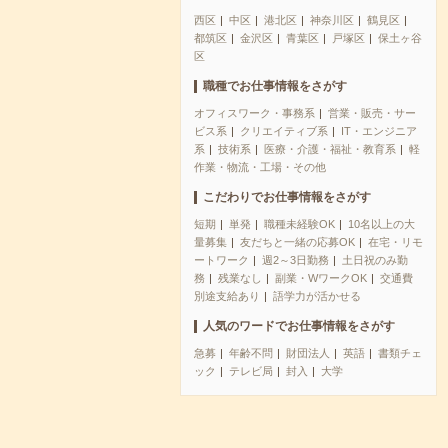
西区
中区
港北区
神奈川区
鶴見区
都筑区
金沢区
青葉区
戸塚区
保土ヶ谷
区
職種でお仕事情報をさがす
オフィスワーク・事務系
営業・販売・サー
ビス系
クリエイティブ系
IT・エンジニア
系
技術系
医療・介護・福祉・教育系
軽
作業・物流・工場・その他
こだわりでお仕事情報をさがす
短期
単発
職種未経験OK
10名以上の大
量募集
友だちと一緒の応募OK
在宅・リモ
ートワーク
週2～3日勤務
土日祝のみ勤
務
残業なし
副業・WワークOK
交通費
別途支給あり
語学力が活かせる
人気のワードでお仕事情報をさがす
急募
年齢不問
財団法人
英語
書類チェ
ック
テレビ局
封入
大学