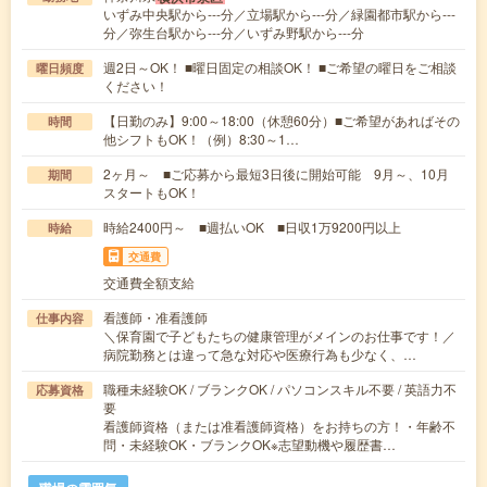
いずみ中央駅から---分／立場駅から---分／緑園都市駅から---
分／弥生台駅から---分／いずみ野駅から---分
週2日～OK！ ■曜日固定の相談OK！ ■ご希望の曜日をご相談
曜日頻度
ください！
【日勤のみ】9:00～18:00（休憩60分）■ご希望があればその
時間
他シフトもOK！（例）8:30～1…
2ヶ月～ ■ご応募から最短3日後に開始可能 9月～、10月
期間
スタートもOK！
時給2400円～ ■週払いOK ■日収1万9200円以上
時給
交通費
交通費全額支給
看護師・准看護師
仕事内容
＼保育園で子どもたちの健康管理がメインのお仕事です！／
病院勤務とは違って急な対応や医療行為も少なく、…
職種未経験OK / ブランクOK / パソコンスキル不要 / 英語力不
応募資格
要
看護師資格（または准看護師資格）をお持ちの方！・年齢不
問・未経験OK・ブランクOK※志望動機や履歴書…