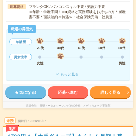
ブランクOK / パソコンスキル不要 / 英語力不要
応募資格
≪年齢・学歴不問！≫■資格と実務経験をお持ちの方＊履歴
書不要＊面談確約≪待遇≫・社会保険完備・社員登…
職場の雰囲気
年齢層
20代
30代
40代
50代
60代
男女比率
女性
男性
もっと見る
気になる!
応募へ進む
詳しく見る
派遣会社
日研トータルソーシング株式会社 メディカルケア事業部
未読
掲載日
2026/08/07
NEW