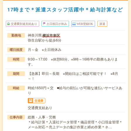
17時まで＊派遣スタッフ活躍中＊給与計算など
交通費別途支給あり
土日祝日が休み
WEB登録OK
派遣
神奈川県
横浜市泉区
勤務地
弥生台駅から徒歩6分
月～金 ※土日祝休み
曜日頻度
9:00～17:00 ※休憩60分。※9時～16時半の勤務もありま
時間
す。
【急募】即日～長期 ※開始日はご相談可能です！ ※8月
期間
～！
時給1650円＋交 ■給与の前払いが可能な速払いサービスあ
時給
り
交通費
交通費支給あり
総務・人事・労務
仕事内容
＊給与計算＊入退社データ管理＊備品管理＊小口現金管理＊
メール対応＊売上データの集計作業と締め作業＊ネ…