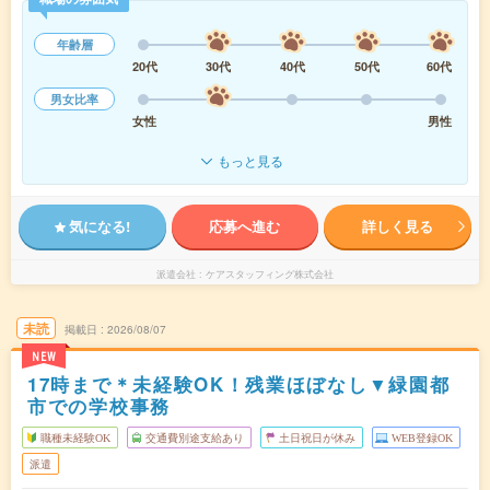
年齢層
20代
30代
40代
50代
60代
男女比率
女性
男性
もっと見る
気になる!
応募へ進む
詳しく見る
派遣会社
ケアスタッフィング株式会社
未読
掲載日
2026/08/07
NEW
17時まで＊未経験OK！残業ほぼなし▼緑園都
市での学校事務
職種未経験OK
交通費別途支給あり
土日祝日が休み
WEB登録OK
派遣