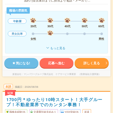
流れ1)翌営業日までに担当より電話・メールで…
職場の雰囲気
年齢層
20代
30代
40代
50代
60代
男女比率
女性
男性
もっと見る
気になる!
応募へ進む
詳しく見る
派遣会社
マンパワーグループ株式会社 ケアサービス事業部 （医療福祉介護関連）
未読
掲載日
2026/08/06
NEW
1700円＊ゆったり10時スタート！大手グルー
プ！不動産業界でのカンタン事務！
職種未経験OK
交通費別途支給あり
WEB登録OK
派遣