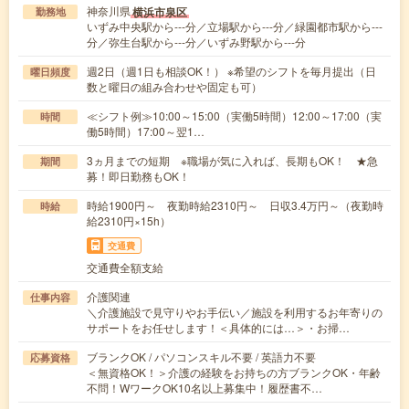
神奈川県
横浜市泉区
勤務地
いずみ中央駅から---分／立場駅から---分／緑園都市駅から---
分／弥生台駅から---分／いずみ野駅から---分
週2日（週1日も相談OK！） ※希望のシフトを毎月提出（日
曜日頻度
数と曜日の組み合わせや固定も可）
≪シフト例≫10:00～15:00（実働5時間）12:00～17:00（実
時間
働5時間）17:00～翌1…
3ヵ月までの短期 ※職場が気に入れば、長期もOK！ ★急
期間
募！即日勤務もOK！
時給1900円～ 夜勤時給2310円～ 日収3.4万円～（夜勤時
時給
給2310円×15h）
交通費
交通費全額支給
介護関連
仕事内容
＼介護施設で見守りやお手伝い／施設を利用するお年寄りの
サポートをお任せします！＜具体的には…＞・お掃…
ブランクOK / パソコンスキル不要 / 英語力不要
応募資格
＜無資格OK！＞介護の経験をお持ちの方ブランクOK・年齢
不問！WワークOK10名以上募集中！履歴書不…