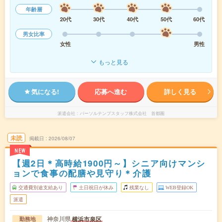
年齢層
20代
30代
40代
50代
60代
男女比率
女性
男性
もっと見る
気になる!
応募へ進む
詳しく見る
派遣会社
パーソルテンプスタッフ株式会社 首都圏
未読
掲載日
2026/08/07
NEW
【週2日＊高時給1900円～】シニア向けマンシ
ョンで食事の配膳や見守り＊介護
交通費別途支給あり
土日祝日が休み
残業なし
WEB登録OK
派遣
神奈川県
横浜市泉区
勤務地