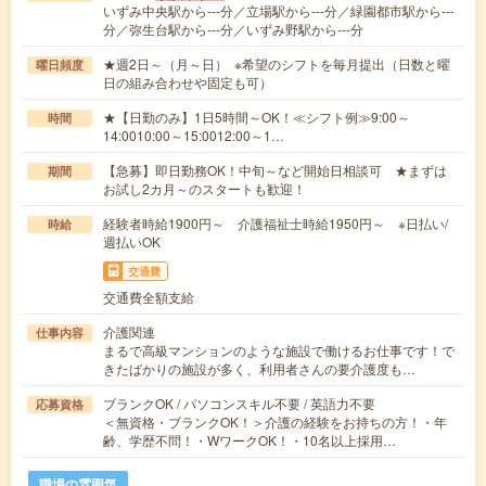
いずみ中央駅から---分／立場駅から---分／緑園都市駅から---
分／弥生台駅から---分／いずみ野駅から---分
★週2日～（月～日） ※希望のシフトを毎月提出（日数と曜
曜日頻度
日の組み合わせや固定も可）
★【日勤のみ】1日5時間～OK！≪シフト例≫9:00～
時間
14:0010:00～15:0012:00～1…
【急募】即日勤務OK！中旬～など開始日相談可 ★まずは
期間
お試し2カ月～のスタートも歓迎！
経験者時給1900円～ 介護福祉士時給1950円～ ※日払い/
時給
週払いOK
交通費
交通費全額支給
介護関連
仕事内容
まるで高級マンションのような施設で働けるお仕事です！で
きたばかりの施設が多く、利用者さんの要介護度も…
ブランクOK / パソコンスキル不要 / 英語力不要
応募資格
＜無資格・ブランクOK！＞介護の経験をお持ちの方！・年
齢、学歴不問！・WワークOK！・10名以上採用…
職場の雰囲気