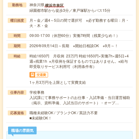
神奈川県
横浜市泉区
勤務地
緑園都市駅から徒歩3分／東戸塚駅からバス15分
月～金／週4～5日の間で選択可 ※必ず勤務する曜日：月・
曜日頻度
火・木・金
09:00-17:00（休憩60分）実働7時間（残業少なめ！）
時間
2026年09月14日～長期 ※開始日相談OK ※9月～！
期間
時給1650円 月収例 23万円 時給1650円×実働7h×週5日×4
時給
週+残業1h ※月収例を保証するものではありません。※給与
即受取りサービス利用可（利用条件有）
交通費
1ヶ月3万円を上限として実費支給
学校事務
仕事内容
入試課にて事務サポートのお仕事・入試準備・当日運営補助
（掲示、資料準備、入試当日のサポート）・オープ…
職種未経験OK / ブランクOK / 英語力不要
応募資格
■未経験OK！
職場の雰囲気