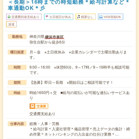
＜長期＞16時までの時短勤務＊給与計算など＊
車通勤OK＊彡
交通費別途支給あり
土日祝日が休み
残業なし
WEB登録OK
派遣
神奈川県
横浜市泉区
勤務地
弥生台駅から徒歩6分
月～金 ※土日祝休み ※企業カレンダーで土曜出勤ありま
曜日頻度
す。
9:00～16:00 ※休憩60分。9～17時／9～16時半も相談可能
時間
です。
【急募】即日～長期 ※開始日はご相談可能です！
期間
時給1650円＋交 ■給与の前払いが可能な速払いサービスあ
時給
り
交通費
交通費支給あり
総務・人事・労務
仕事内容
＊給与計算＊入退社管理＊備品管理＊売上データの集計・締
め作業＊ネットバンキングの入出金の仕分け業務＊…