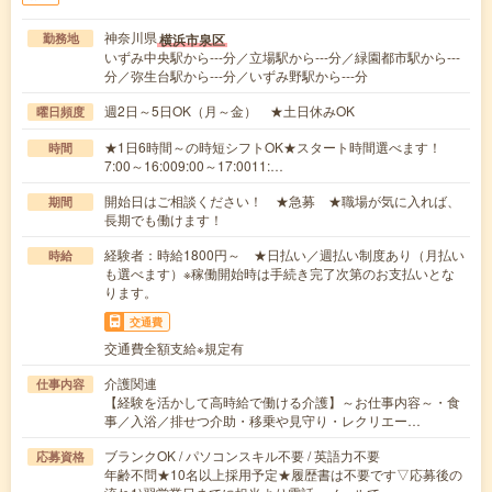
神奈川県
横浜市泉区
勤務地
いずみ中央駅から---分／立場駅から---分／緑園都市駅から---
分／弥生台駅から---分／いずみ野駅から---分
週2日～5日OK（月～金） ★土日休みOK
曜日頻度
★1日6時間～の時短シフトOK★スタート時間選べます！
時間
7:00～16:009:00～17:0011:…
開始日はご相談ください！ ★急募 ★職場が気に入れば、
期間
長期でも働けます！
経験者：時給1800円～ ★日払い／週払い制度あり（月払い
時給
も選べます）※稼働開始時は手続き完了次第のお支払いとな
ります。
交通費
交通費全額支給※規定有
介護関連
仕事内容
【経験を活かして高時給で働ける介護】～お仕事内容～・食
事／入浴／排せつ介助・移乗や見守り・レクリエー…
ブランクOK / パソコンスキル不要 / 英語力不要
応募資格
年齢不問★10名以上採用予定★履歴書は不要です▽応募後の