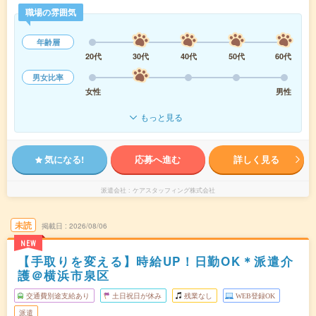
職場の雰囲気
年齢層
20代
30代
40代
50代
60代
男女比率
女性
男性
もっと見る
気になる!
応募へ進む
詳しく見る
派遣会社
ケアスタッフィング株式会社
未読
掲載日
2026/08/06
NEW
【手取りを変える】時給UP！日勤OK＊派遣介
護＠横浜市泉区
交通費別途支給あり
土日祝日が休み
残業なし
WEB登録OK
派遣