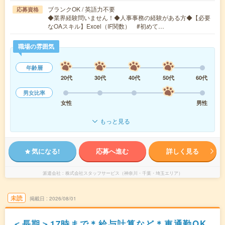
ブランクOK / 英語力不要
応募資格
◆業界経験問いません！◆人事事務の経験がある方◆【必要
なOAスキル】Excel（IF関数） #初めて…
職場の雰囲気
年齢層
20代
30代
40代
50代
60代
男女比率
女性
男性
もっと見る
気になる!
応募へ進む
詳しく見る
派遣会社
株式会社スタッフサービス（神奈川・千葉・埼玉エリア）
未読
掲載日
2026/08/01
＜長期＞17時まで＊給与計算など＊車通勤OK