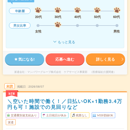
年齢層
20代
30代
40代
50代
60代
男女比率
女性
男性
もっと見る
気になる!
応募へ進む
詳しく見る
派遣会社
マンパワーグループ株式会社 ケアサービス事業部 （医療福祉介護関連）
未読
掲載日
2026/08/07
NEW
＼空いた時間で働く！／日払いOK×1勤務3.4万
円も可！施設での見回りなど
交通費別途支給あり
土日祝日が休み
残業なし
WEB登録OK
派遣