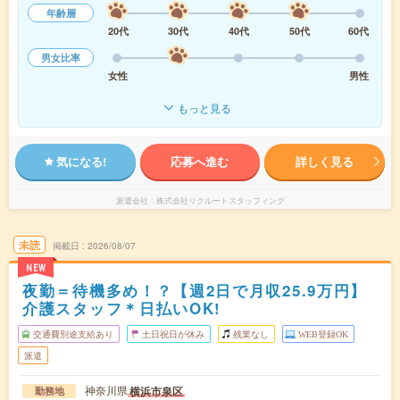
年齢層
20代
30代
40代
50代
60代
男女比率
女性
男性
もっと見る
気になる!
応募へ進む
詳しく見る
派遣会社
株式会社リクルートスタッフィング
未読
掲載日
2026/08/07
NEW
夜勤＝待機多め！？【週2日で月収25.9万円】
介護スタッフ＊日払いOK!
交通費別途支給あり
土日祝日が休み
残業なし
WEB登録OK
派遣
神奈川県
横浜市泉区
勤務地