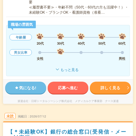
要
≪履歴書不要≫・年齢不問（50代・60代の方も活躍中！）・
未経験OK・ブランクOK・看護師資格（准看…
職場の雰囲気
年齢層
20代
30代
40代
50代
60代
男女比率
女性
男性
もっと見る
気になる!
応募へ進む
詳しく見る
派遣会社
日研トータルソーシング株式会社 メディカルケア事業部 ナース派遣
未読
掲載日
2026/07/12
【＊未経験OK】銀行の総合窓口(受発信・メー