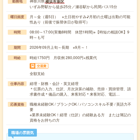
神奈川県
横浜市泉区
勤務地
いずみ野駅から徒歩25分／瀬谷駅から民間バス15分
月～金（週5日） ※土日祝やすみ♪月初の土曜は出勤の可能
曜日頻度
性あり（前後で振替休日が取得可）
08:00～17:00(実働8時間 休憩1時間)※【時短の相談OK】9
時間
時～も可
2026年09月上旬～長期 ※9月～！
期間
時給1750円 月収例 280,000円+残業代
時給
交通費
全額支給
経理・財務・会計・英文経理
仕事内容
＊伝票の入力、仕訳、月次決算の補助、売掛・買掛管理、請
求書作成＊備品の購入、来客対応＊来客対応、電話…
職種未経験OK / ブランクOK / パソコンスキル不要 / 英語力不
応募資格
要
※業界未経験OK！経理（仕訳）の経験ある方 または簿記の
資格をお持ちの方
職場の雰囲気