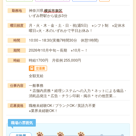
神奈川県
横浜市泉区
勤務地
いずみ野駅から徒歩3分
月・火・木・金・土・日・祝(週5日) ※シフト制 ※定休水
曜日頻度
曜日+火・木のいずれかで平日お休み！
10:00～18:30(実働7時間30分 休憩1時間)
時間
2026年10月中旬～長期 ※10月～！
期間
時給1700円 月収例 255,000円
時給
交通費
全額支給
一般事務
仕事内容
＊店舗内庶務＊経理システムへの入力＊ネットによる備品・
消耗品発注＊広告・チラシ印刷・掲示＊その他営業…
職種未経験OK / ブランクOK / 英語力不要
応募資格
※業界未経験OK！
職場の雰囲気
年齢層