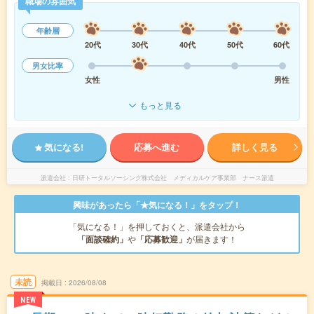
職場の雰囲気
年齢層
20代
30代
40代
50代
60代
男女比率
女性
男性
もっと見る
気になる!
応募へ進む
詳しく見る
派遣会社
日研トータルソーシング株式会社 メディカルケア事業部 ナース派遣
興味があったら「★気になる！」をタップ！
「気になる！」を押しておくと、派遣会社から
「面談確約」
や
「応募歓迎」
が届きます！
未読
掲載日
2026/08/08
NEW