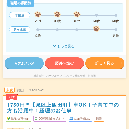
職場の雰囲気
年齢層
20代
30代
40代
50代
60代
男女比率
女性
男性
もっと見る
気になる!
応募へ進む
詳しく見る
派遣会社
パーソルテンプスタッフ株式会社 首都圏
未読
掲載日
2026/08/07
NEW
1750円＊【泉区上飯田町】車OK！子育て中の
方も活躍中！経理のお仕事
職種未経験OK
交通費別途支給あり
WEB登録OK
派遣