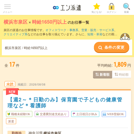
メニュー
気になる!
ログイン
検索
横浜市泉区
×
時給1650円以上
のお仕事一覧
泉区の派遣のお仕事情報です。
オフィスワーク・事務系
、
営業・販売・サービス系
、
クリエイティブ系
などのお仕事を取り揃えています。さらに、
短期
・
単発
などの期間
や、
職種未経験OK
などのこだわり条件で絞り込んでいただけます。
条件の変更
横浜市泉区 / 時給1650円以上
17
1,809
全
件
平均時給:
円
時給順
新着順
未読
掲載日
2026/08/08
NEW
【週2～＊日勤のみ】保育園で子どもの健康管
理など＊看護師
職種未経験OK
交通費別途支給あり
土日祝日が休み
WEB登録OK
派遣
神奈川県
横浜市泉区
勤務地