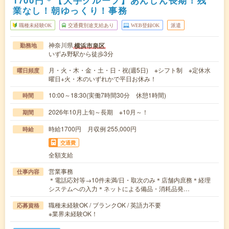
1700円＊【大手グループ】あんしん長期！残
業なし！朝ゆっくり！事務
職種未経験OK
交通費別途支給あり
WEB登録OK
派遣
神奈川県
横浜市泉区
勤務地
いずみ野駅から徒歩3分
月・火・木・金・土・日・祝(週5日) ※シフト制 ※定休水
曜日頻度
曜日+火・木のいずれかで平日お休み！
10:00～18:30(実働7時間30分 休憩1時間)
時間
2026年10月上旬～長期 ※10月～！
期間
時給1700円 月収例 255,000円
時給
交通費
全額支給
営業事務
仕事内容
＊電話応対等→10件未満/日・取次のみ＊店舗内庶務＊経理
システムへの入力＊ネットによる備品・消耗品発…
職種未経験OK / ブランクOK / 英語力不要
応募資格
※業界未経験OK！