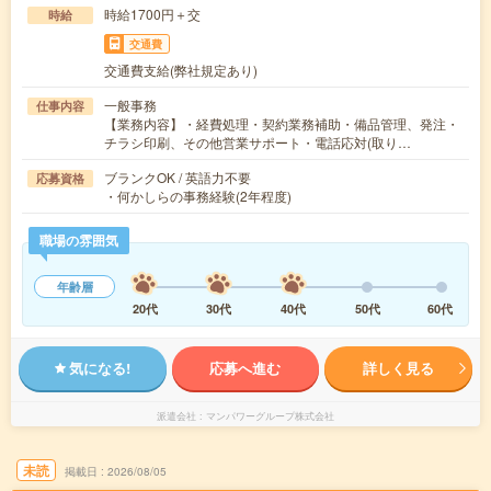
時給1700円＋交
時給
交通費
交通費支給(弊社規定あり)
一般事務
仕事内容
【業務内容】・経費処理・契約業務補助・備品管理、発注・
チラシ印刷、その他営業サポート・電話応対(取り…
ブランクOK / 英語力不要
応募資格
・何かしらの事務経験(2年程度)
職場の雰囲気
年齢層
20代
30代
40代
50代
60代
気になる!
応募へ進む
詳しく見る
派遣会社
マンパワーグループ株式会社
未読
掲載日
2026/08/05