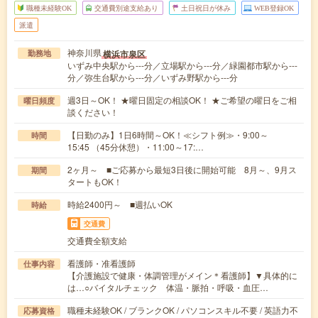
職種未経験OK
交通費別途支給あり
土日祝日が休み
WEB登録OK
派遣
神奈川県
横浜市泉区
勤務地
いずみ中央駅から---分／立場駅から---分／緑園都市駅から---
分／弥生台駅から---分／いずみ野駅から---分
週3日～OK！ ★曜日固定の相談OK！ ★ご希望の曜日をご相
曜日頻度
談ください！
【日勤のみ】1日6時間～OK！≪シフト例≫・9:00～
時間
15:45 （45分休憩）・11:00～17:…
2ヶ月～ ■ご応募から最短3日後に開始可能 8月～、9月ス
期間
タートもOK！
時給2400円～ ■週払いOK
時給
交通費
交通費全額支給
看護師・准看護師
仕事内容
【介護施設で健康・体調管理がメイン＊看護師】▼具体的に
は…○バイタルチェック 体温・脈拍・呼吸・血圧…
職種未経験OK / ブランクOK / パソコンスキル不要 / 英語力不
応募資格