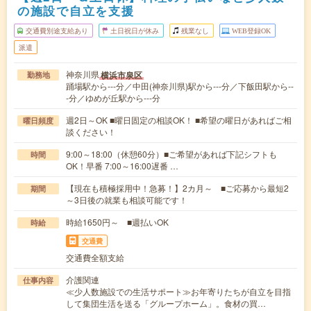
の施設で自立を支援
交通費別途支給あり
土日祝日が休み
残業なし
WEB登録OK
派遣
神奈川県
横浜市泉区
勤務地
踊場駅から---分／中田(神奈川県)駅から---分／下飯田駅から--
-分／ゆめが丘駅から---分
週2日～OK ■曜日固定の相談OK！ ■希望の曜日があればご相
曜日頻度
談ください！
9:00～18:00（休憩60分）■ご希望があれば下記シフトも
時間
OK！早番 7:00～16:00遅番 …
【現在も積極採用中！急募！】2カ月～ ■ご応募から最短2
期間
～3日後の就業も相談可能です！
時給1650円～ ■週払いOK
時給
交通費
交通費全額支給
介護関連
仕事内容
≪少人数施設での生活サポート≫お年寄りたちが自立を目指
して集団生活を送る「グループホーム」。食材の買…