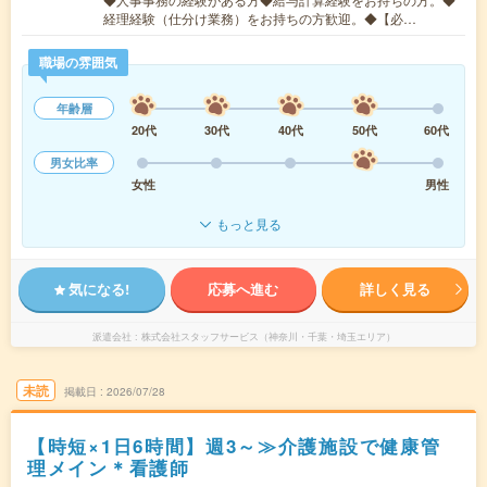
経理経験（仕分け業務）をお持ちの方歓迎。◆【必…
職場の雰囲気
年齢層
20代
30代
40代
50代
60代
男女比率
女性
男性
もっと見る
気になる!
応募へ進む
詳しく見る
派遣会社
株式会社スタッフサービス（神奈川・千葉・埼玉エリア）
未読
掲載日
2026/07/28
【時短×1日6時間】週3～≫介護施設で健康管
理メイン＊看護師