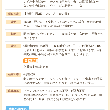
いずみ中央駅から---分／立場駅から---分／緑園都市駅から---
分／弥生台駅から---分／いずみ野駅から---分
【夜勤】週2日～OK（月～金の間）
曜日頻度
16:00～翌9:00 ※残業なし！※Wワークの場合、他のお仕事
時間
と合わせ週40時間超の就業はご案内で…
開始日はご相談ください！ ★職場が気に入れば、長期でも
期間
働けます！
経験者時給1800円～（夜勤時給2250円～）★日収3万2400
時給
円以上★日払い／週払い制度あり（月払いも選べます）※稼
働開始時は手続き完了次第のお支払いとなります。
交通費
交通費支給※規定有
介護関連
仕事内容
老人ホームでケアスタッフをお願いします。・食事やお手洗
いのお手伝い・就寝前の水分補給・利用者さまが安…
ブランクOK / パソコンスキル不要 / 英語力不要
応募資格
介護経験のある方（無資格でもOK！）ブランクOK年齢・学
歴不問★10名以上採用予定★履歴書は不要です…
職場の雰囲気