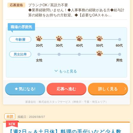
ブランクOK / 英語力不要
応募資格
◆業界経験問いません！◆人事事務の経験がある方◆給与計
算の経験をお持ちの方歓迎。◆【必要なOAスキル…
職場の雰囲気
年齢層
20代
30代
40代
50代
60代
男女比率
女性
男性
もっと見る
気になる!
応募へ進む
詳しく見る
派遣会社
株式会社スタッフサービス（神奈川・千葉・埼玉エリア）
未読
掲載日
2026/08/07
NEW
【週2日～＆土日休】料理の手伝いなど少人数