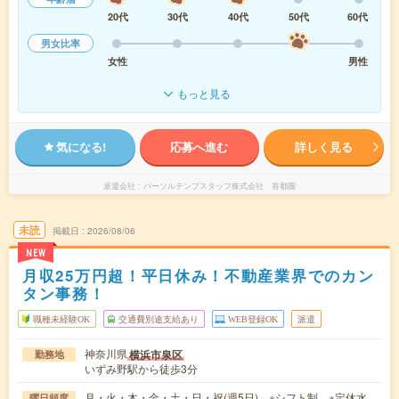
20代
30代
40代
50代
60代
男女比率
女性
男性
もっと見る
気になる!
応募へ進む
詳しく見る
派遣会社
パーソルテンプスタッフ株式会社 首都圏
未読
掲載日
2026/08/06
NEW
月収25万円超！平日休み！不動産業界でのカン
タン事務！
職種未経験OK
交通費別途支給あり
WEB登録OK
派遣
神奈川県
横浜市泉区
勤務地
いずみ野駅から徒歩3分
月・火・木・金・土・日・祝(週5日) ※シフト制 ※定休水
曜日頻度