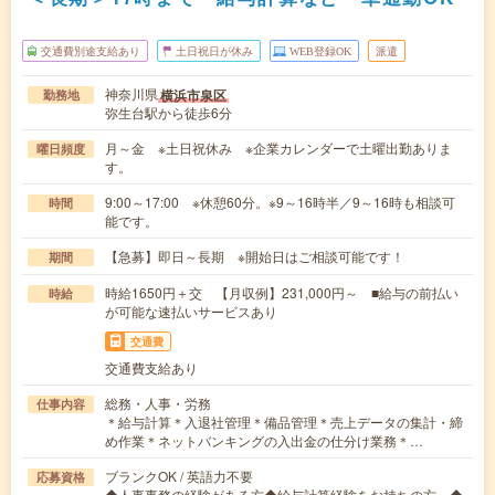
交通費別途支給あり
土日祝日が休み
WEB登録OK
派遣
神奈川県
横浜市泉区
勤務地
弥生台駅から徒歩6分
月～金 ※土日祝休み ※企業カレンダーで土曜出勤ありま
曜日頻度
す。
9:00～17:00 ※休憩60分。※9～16時半／9～16時も相談可
時間
能です。
【急募】即日～長期 ※開始日はご相談可能です！
期間
時給1650円＋交 【月収例】231,000円～ ■給与の前払い
時給
が可能な速払いサービスあり
交通費
交通費支給あり
総務・人事・労務
仕事内容
＊給与計算＊入退社管理＊備品管理＊売上データの集計・締
め作業＊ネットバンキングの入出金の仕分け業務＊…
ブランクOK / 英語力不要
応募資格
◆人事事務の経験がある方◆給与計算経験をお持ちの方。◆