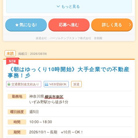
もっと見る
気になる!
応募へ進む
詳しく見る
派遣会社
パーソルテンプスタッフ株式会社 首都圏
未読
掲載日
2026/08/06
NEW
《朝はゆっくり10時開始》大手企業での不動産
事務！彡
交通費別途支給あり
WEB登録OK
派遣
神奈川県
横浜市泉区
勤務地
いずみ野駅から徒歩1分
週5日
曜日頻度
10:00～18:30
時間
2026/10/1～長期 ※10月～OK！
期間