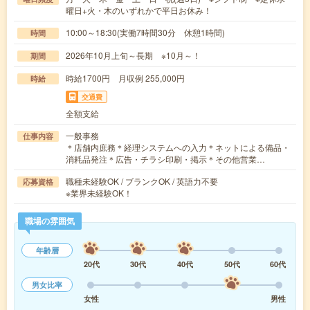
曜日+火・木のいずれかで平日お休み！
10:00～18:30(実働7時間30分 休憩1時間)
時間
2026年10月上旬～長期 ※10月～！
期間
時給1700円 月収例 255,000円
時給
交通費
全額支給
一般事務
仕事内容
＊店舗内庶務＊経理システムへの入力＊ネットによる備品・
消耗品発注＊広告・チラシ印刷・掲示＊その他営業…
職種未経験OK / ブランクOK / 英語力不要
応募資格
※業界未経験OK！
職場の雰囲気
年齢層
20代
30代
40代
50代
60代
男女比率
女性
男性