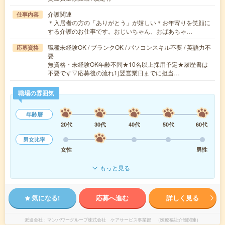
介護関連
仕事内容
＊入居者の方の「ありがとう」が嬉しい＊お年寄りを笑顔に
する介護のお仕事です。おじいちゃん、おばあちゃ…
職種未経験OK / ブランクOK / パソコンスキル不要 / 英語力不
応募資格
要
無資格・未経験OK年齢不問★10名以上採用予定★履歴書は
不要です▽応募後の流れ1)翌営業日までに担当…
職場の雰囲気
年齢層
20代
30代
40代
50代
60代
男女比率
女性
男性
もっと見る
気になる!
応募へ進む
詳しく見る
派遣会社
マンパワーグループ株式会社 ケアサービス事業部 （医療福祉介護関連）