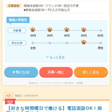
職種未経験OK / ブランクOK / 英語力不要
応募資格
■事務未経験OK！PC入力可能な方
職場の雰囲気
年齢層
20代
30代
40代
50代
60代
男女比率
女性
男性
もっと見る
気になる!
応募へ進む
詳しく見る
派遣会社
パーソルテンプスタッフ株式会社 首都圏
未読
掲載日
2026/08/04
NEW
【好きな時間曜日で働ける】電話面談OK！病