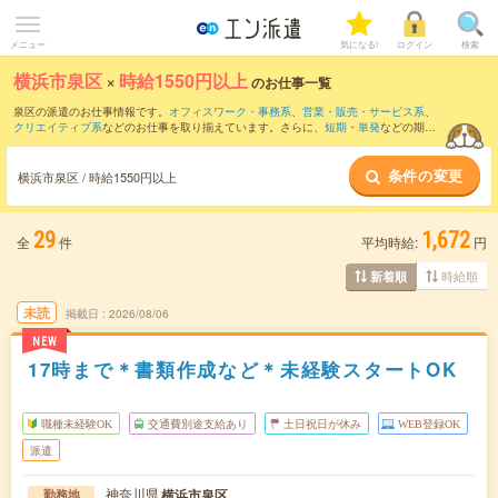
メニュー
気になる!
ログイン
検索
横浜市泉区
×
時給1550円以上
のお仕事一覧
泉区の派遣のお仕事情報です。
オフィスワーク・事務系
、
営業・販売・サービス系
、
クリエイティブ系
などのお仕事を取り揃えています。さらに、
短期
・
単発
などの期間
や、
職種未経験OK
などのこだわり条件で絞り込んでいただけます。
条件の変更
横浜市泉区 / 時給1550円以上
29
1,672
全
件
平均時給:
円
時給順
新着順
未読
掲載日
2026/08/06
NEW
17時まで＊書類作成など＊未経験スタートOK
職種未経験OK
交通費別途支給あり
土日祝日が休み
WEB登録OK
派遣
神奈川県
横浜市泉区
勤務地