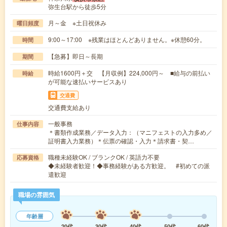
弥生台駅から徒歩5分
月～金 ※土日祝休み
曜日頻度
9:00～17:00 ※残業はほとんどありません。※休憩60分。
時間
【急募】即日～長期
期間
時給1600円＋交 【月収例】224,000円～ ■給与の前払い
時給
が可能な速払いサービスあり
交通費
交通費支給あり
一般事務
仕事内容
＊書類作成業務／データ入力：（マニフェストの入力多め／
証明書入力業務）＊伝票の確認・入力＊請求書・契…
職種未経験OK / ブランクOK / 英語力不要
応募資格
◆未経験者歓迎！◆事務経験がある方歓迎。 #初めての派
遣歓迎
職場の雰囲気
年齢層
20代
30代
40代
50代
60代