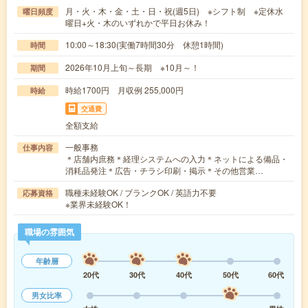
月・火・木・金・土・日・祝(週5日) ※シフト制 ※定休水
曜日頻度
曜日+火・木のいずれかで平日お休み！
10:00～18:30(実働7時間30分 休憩1時間)
時間
2026年10月上旬～長期 ※10月～！
期間
時給1700円 月収例 255,000円
時給
交通費
全額支給
一般事務
仕事内容
＊店舗内庶務＊経理システムへの入力＊ネットによる備品・
消耗品発注＊広告・チラシ印刷・掲示＊その他営業…
職種未経験OK / ブランクOK / 英語力不要
応募資格
※業界未経験OK！
職場の雰囲気
年齢層
20代
30代
40代
50代
60代
男女比率