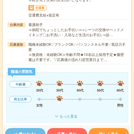
交通費
交通費支給※規定有
看護助手
仕事内容
≪病院でちょっとしたお手伝い≫○シーツの交換やベッドメ
イキング〇お手洗い・入浴など生活のお手伝い○診…
職種未経験OK / ブランクOK / パソコンスキル不要 / 英語力不
応募資格
要
≪無資格・未経験OK≫年齢不問★10名以上採用予定★履歴
書は不要です。▽応募後の流れ1)翌営業日まで…
職場の雰囲気
年齢層
20代
30代
40代
50代
60代
男女比率
女性
男性
もっと見る
気になる!
応募へ進む
詳しく見る