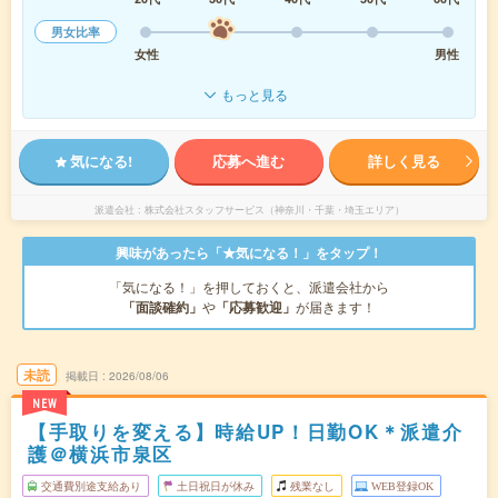
男女比率
女性
男性
もっと見る
気になる!
応募へ進む
詳しく見る
派遣会社
株式会社スタッフサービス（神奈川・千葉・埼玉エリア）
興味があったら「★気になる！」をタップ！
「気になる！」を押しておくと、派遣会社から
「面談確約」
や
「応募歓迎」
が届きます！
未読
掲載日
2026/08/06
NEW
【手取りを変える】時給UP！日勤OK＊派遣介
護＠横浜市泉区
交通費別途支給あり
土日祝日が休み
残業なし
WEB登録OK