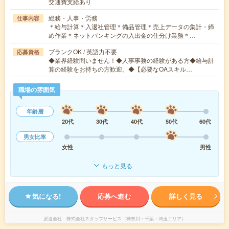
交通費支給あり
総務・人事・労務
仕事内容
＊給与計算＊入退社管理＊備品管理＊売上データの集計・締
め作業＊ネットバンキングの入出金の仕分け業務＊…
ブランクOK / 英語力不要
応募資格
◆業界経験問いません！◆人事事務の経験がある方◆給与計
算の経験をお持ちの方歓迎。◆【必要なOAスキル…
職場の雰囲気
年齢層
20代
30代
40代
50代
60代
男女比率
女性
男性
もっと見る
気になる!
応募へ進む
詳しく見る
派遣会社
株式会社スタッフサービス（神奈川・千葉・埼玉エリア）