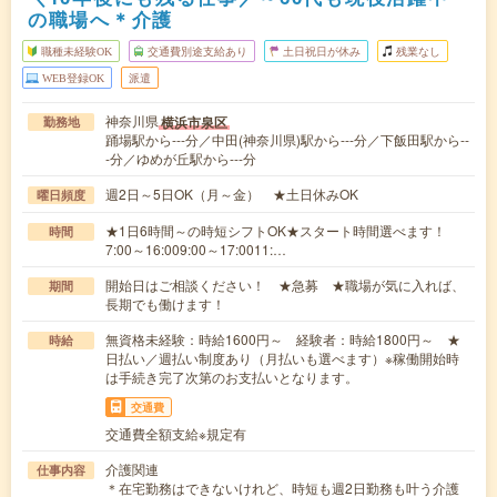
の職場へ＊介護
職種未経験OK
交通費別途支給あり
土日祝日が休み
残業なし
WEB登録OK
派遣
神奈川県
横浜市泉区
勤務地
踊場駅から---分／中田(神奈川県)駅から---分／下飯田駅から--
-分／ゆめが丘駅から---分
週2日～5日OK（月～金） ★土日休みOK
曜日頻度
★1日6時間～の時短シフトOK★スタート時間選べます！
時間
7:00～16:009:00～17:0011:…
開始日はご相談ください！ ★急募 ★職場が気に入れば、
期間
長期でも働けます！
無資格未経験：時給1600円～ 経験者：時給1800円～ ★
時給
日払い／週払い制度あり（月払いも選べます）※稼働開始時
は手続き完了次第のお支払いとなります。
交通費
交通費全額支給※規定有
介護関連
仕事内容
＊在宅勤務はできないけれど、時短も週2日勤務も叶う介護