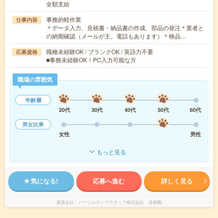
全額支給
事務的軽作業
仕事内容
＊データ入力、見積書・納品書の作成、部品の発注＊業者と
の納期確認（メールが主。電話もあります）＊検品…
職種未経験OK / ブランクOK / 英語力不要
応募資格
■事務未経験OK！PC入力可能な方
職場の雰囲気
年齢層
20代
30代
40代
50代
60代
男女比率
女性
男性
もっと見る
気になる!
応募へ進む
詳しく見る
派遣会社
パーソルテンプスタッフ株式会社 首都圏