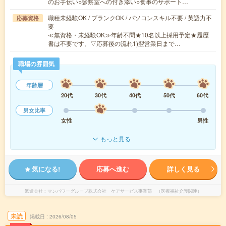
のお手伝い○診察室への付き添い○食事のサポート…
職種未経験OK / ブランクOK / パソコンスキル不要 / 英語力不
応募資格
要
≪無資格・未経験OK≫年齢不問★10名以上採用予定★履歴
書は不要です。▽応募後の流れ1)翌営業日まで…
職場の雰囲気
年齢層
20代
30代
40代
50代
60代
男女比率
女性
男性
もっと見る
気になる!
応募へ進む
詳しく見る
派遣会社
マンパワーグループ株式会社 ケアサービス事業部 （医療福祉介護関連）
未読
掲載日
2026/08/05