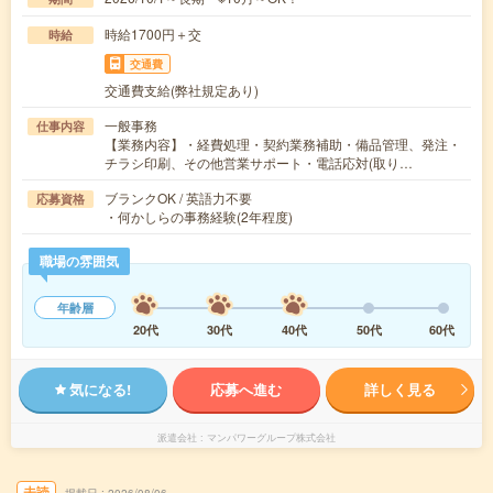
時給1700円＋交
時給
交通費
交通費支給(弊社規定あり)
一般事務
仕事内容
【業務内容】・経費処理・契約業務補助・備品管理、発注・
チラシ印刷、その他営業サポート・電話応対(取り…
ブランクOK / 英語力不要
応募資格
・何かしらの事務経験(2年程度)
職場の雰囲気
年齢層
20代
30代
40代
50代
60代
気になる!
応募へ進む
詳しく見る
派遣会社
マンパワーグループ株式会社
未読
掲載日
2026/08/06