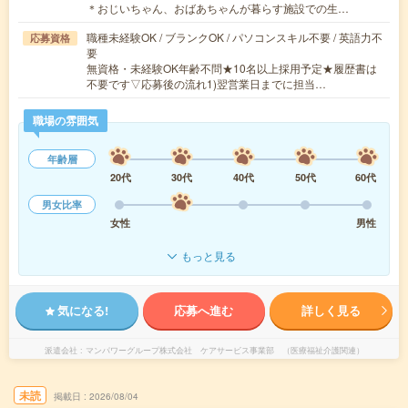
＊おじいちゃん、おばあちゃんが暮らす施設での生…
職種未経験OK / ブランクOK / パソコンスキル不要 / 英語力不
応募資格
要
無資格・未経験OK年齢不問★10名以上採用予定★履歴書は
不要です▽応募後の流れ1)翌営業日までに担当…
職場の雰囲気
年齢層
20代
30代
40代
50代
60代
男女比率
女性
男性
もっと見る
気になる!
応募へ進む
詳しく見る
派遣会社
マンパワーグループ株式会社 ケアサービス事業部 （医療福祉介護関連）
未読
掲載日
2026/08/04