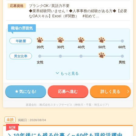
ブランクOK / 英語力不要
応募資格
◆業界経験問いません！◆人事事務の経験がある方◆【必要
なOAスキル】Excel（IF関数） #初めて…
職場の雰囲気
年齢層
20代
30代
40代
50代
60代
男女比率
女性
男性
もっと見る
気になる!
応募へ進む
詳しく見る
派遣会社
株式会社スタッフサービス（神奈川・千葉・埼玉エリア）
未読
掲載日
2026/08/04
NEW
＼10年後にも残る仕事／～60代も現役活躍中