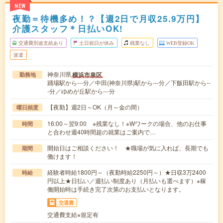
NEW
夜勤＝待機多め！？【週2日で月収25.9万円】
介護スタッフ＊日払いOK!
交通費別途支給あり
土日祝日が休み
残業なし
WEB登録OK
派遣
神奈川県
横浜市泉区
勤務地
踊場駅から---分／中田(神奈川県)駅から---分／下飯田駅から--
-分／ゆめが丘駅から---分
【夜勤】週2日～OK（月～金の間）
曜日頻度
16:00～翌9:00 ※残業なし！※Wワークの場合、他のお仕事
時間
と合わせ週40時間超の就業はご案内で…
開始日はご相談ください！ ★職場が気に入れば、長期でも
期間
働けます！
経験者時給1800円～（夜勤時給2250円～）★日収3万2400
時給
円以上★日払い／週払い制度あり（月払いも選べます）※稼
働開始時は手続き完了次第のお支払いとなります。
交通費
交通費支給※規定有