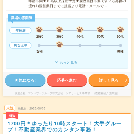
年齢不問★10名以上採用予定★履歴書は不要です▽応募後の
流れ1)翌営業日までに担当より電話・メールで…
職場の雰囲気
年齢層
20代
30代
40代
50代
60代
男女比率
女性
男性
もっと見る
気になる!
応募へ進む
詳しく見る
派遣会社
マンパワーグループ株式会社 ケアサービス事業部 （医療福祉介護関連）
未読
掲載日
2026/08/06
NEW
1700円＊ゆったり10時スタート！大手グルー
プ！不動産業界でのカンタン事務！