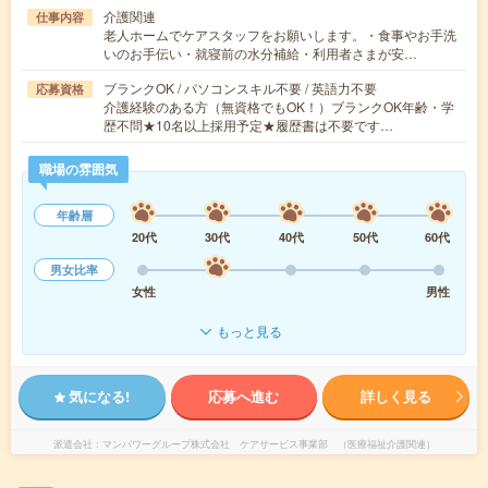
介護関連
仕事内容
老人ホームでケアスタッフをお願いします。・食事やお手洗
いのお手伝い・就寝前の水分補給・利用者さまが安…
ブランクOK / パソコンスキル不要 / 英語力不要
応募資格
介護経験のある方（無資格でもOK！）ブランクOK年齢・学
歴不問★10名以上採用予定★履歴書は不要です…
職場の雰囲気
年齢層
20代
30代
40代
50代
60代
男女比率
女性
男性
もっと見る
気になる!
応募へ進む
詳しく見る
派遣会社
マンパワーグループ株式会社 ケアサービス事業部 （医療福祉介護関連）