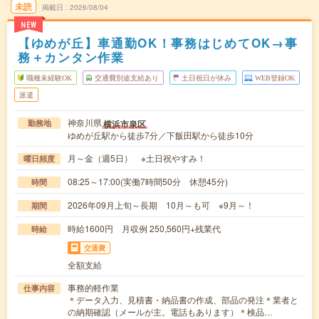
未読
掲載日
2026/08/04
NEW
【ゆめが丘】車通勤OK！事務はじめてOK→事
務＋カンタン作業
職種未経験OK
交通費別途支給あり
土日祝日が休み
WEB登録OK
派遣
神奈川県
横浜市泉区
勤務地
ゆめが丘駅から徒歩7分／下飯田駅から徒歩10分
月～金（週5日） ※土日祝やすみ！
曜日頻度
08:25～17:00(実働7時間50分 休憩45分)
時間
2026年09月上旬～長期 10月～も可 ※9月～！
期間
時給1600円 月収例 250,560円+残業代
時給
交通費
全額支給
事務的軽作業
仕事内容
＊データ入力、見積書・納品書の作成、部品の発注＊業者と
の納期確認（メールが主。電話もあります）＊検品…