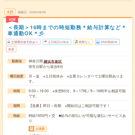
未読
掲載日
2026/08/06
NEW
＜長期＞16時までの時短勤務＊給与計算など＊
車通勤OK＊彡
交通費別途支給あり
土日祝日が休み
残業なし
WEB登録OK
派遣
神奈川県
横浜市泉区
勤務地
弥生台駅から徒歩6分
月～金 ※土日祝休み ※企業カレンダーで土曜出勤ありま
曜日頻度
す。
9:00～16:00 ※休憩60分。9～17時／9～16時半も相談可能
時間
です。
【急募】即日～長期 ※開始日はご相談可能です！
期間
時給1650円＋交 ■給与の前払いが可能な速払いサービスあ
時給
り
交通費