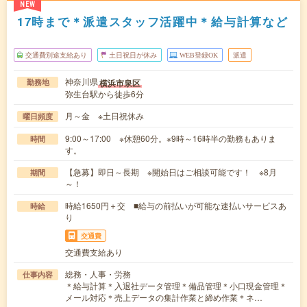
NEW
17時まで＊派遣スタッフ活躍中＊給与計算など
交通費別途支給あり
土日祝日が休み
WEB登録OK
派遣
神奈川県
横浜市泉区
勤務地
弥生台駅から徒歩6分
月～金 ※土日祝休み
曜日頻度
9:00～17:00 ※休憩60分。※9時～16時半の勤務もありま
時間
す。
【急募】即日～長期 ※開始日はご相談可能です！ ※8月
期間
～！
時給1650円＋交 ■給与の前払いが可能な速払いサービスあ
時給
り
交通費
交通費支給あり
総務・人事・労務
仕事内容
＊給与計算＊入退社データ管理＊備品管理＊小口現金管理＊
メール対応＊売上データの集計作業と締め作業＊ネ…