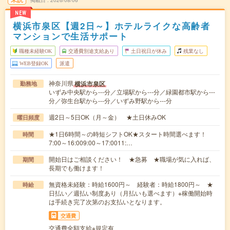
NEW
横浜市泉区【週2日～】ホテルライクな高齢者
マンションで生活サポート
職種未経験OK
交通費別途支給あり
土日祝日が休み
残業なし
WEB登録OK
派遣
神奈川県
横浜市泉区
勤務地
いずみ中央駅から---分／立場駅から---分／緑園都市駅から---
分／弥生台駅から---分／いずみ野駅から---分
週2日～5日OK（月～金） ★土日休みOK
曜日頻度
★1日6時間～の時短シフトOK★スタート時間選べます！
時間
7:00～16:009:00～17:0011:…
開始日はご相談ください！ ★急募 ★職場が気に入れば、
期間
長期でも働けます！
無資格未経験：時給1600円～ 経験者：時給1800円～ ★
時給
日払い／週払い制度あり（月払いも選べます）※稼働開始時
は手続き完了次第のお支払いとなります。
交通費
交通費全額支給※規定有