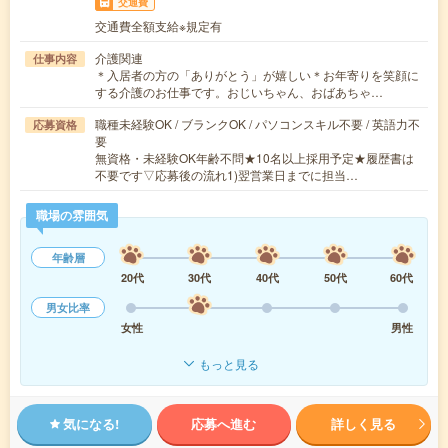
交通費
交通費全額支給※規定有
介護関連
仕事内容
＊入居者の方の「ありがとう」が嬉しい＊お年寄りを笑顔に
する介護のお仕事です。おじいちゃん、おばあちゃ…
職種未経験OK / ブランクOK / パソコンスキル不要 / 英語力不
応募資格
要
無資格・未経験OK年齢不問★10名以上採用予定★履歴書は
不要です▽応募後の流れ1)翌営業日までに担当…
職場の雰囲気
年齢層
20代
30代
40代
50代
60代
男女比率
女性
男性
もっと見る
気になる!
応募へ進む
詳しく見る