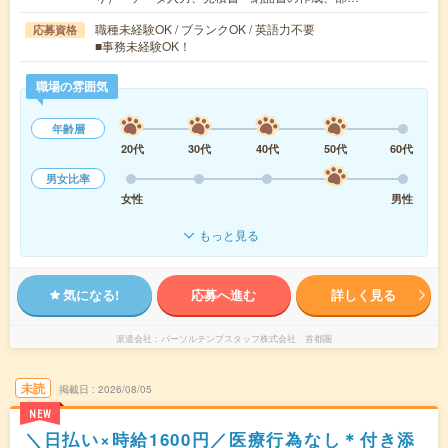
職種未経験OK / ブランクOK / 英語力不要
応募資格
■事務未経験OK！
職場の雰囲気
年齢層
20代
30代
40代
50代
60代
男女比率
女性
男性
もっと見る
気になる!
応募へ進む
詳しく見る
派遣会社
パーソルテンプスタッフ株式会社 首都圏
未読
掲載日
2026/08/05
NEW
＼日払い×時給1600円／医療行為なし＊付き添