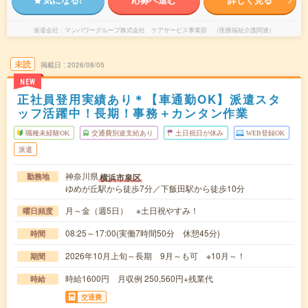
派遣会社
マンパワーグループ株式会社 ケアサービス事業部 （医療福祉介護関連）
未読
掲載日
2026/08/05
NEW
正社員登用実績あり＊【車通勤OK】派遣スタ
ッフ活躍中！長期！事務＋カンタン作業
職種未経験OK
交通費別途支給あり
土日祝日が休み
WEB登録OK
派遣
神奈川県
横浜市泉区
勤務地
ゆめが丘駅から徒歩7分／下飯田駅から徒歩10分
月～金（週5日） ※土日祝やすみ！
曜日頻度
08:25～17:00(実働7時間50分 休憩45分)
時間
2026年10月上旬～長期 9月～も可 ※10月～！
期間
時給1600円 月収例 250,560円+残業代
時給
交通費