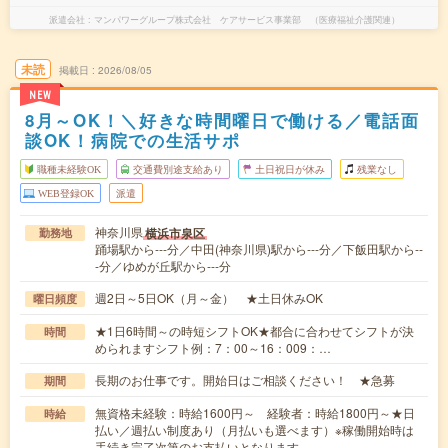
派遣会社
マンパワーグループ株式会社 ケアサービス事業部 （医療福祉介護関連）
未読
掲載日
2026/08/05
NEW
8月～OK！＼好きな時間曜日で働ける／電話面
談OK！病院での生活サポ
職種未経験OK
交通費別途支給あり
土日祝日が休み
残業なし
WEB登録OK
派遣
神奈川県
横浜市泉区
勤務地
踊場駅から---分／中田(神奈川県)駅から---分／下飯田駅から--
-分／ゆめが丘駅から---分
週2日～5日OK（月～金） ★土日休みOK
曜日頻度
★1日6時間～の時短シフトOK★都合に合わせてシフトが決
時間
められますシフト例：7：00～16：009：…
長期のお仕事です。開始日はご相談ください！ ★急募
期間
無資格未経験：時給1600円～ 経験者：時給1800円～★日
時給
払い／週払い制度あり（月払いも選べます）※稼働開始時は
手続き完了次第のお支払いとなります。