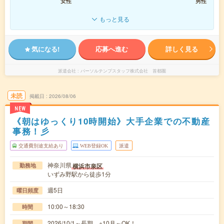
女性
男性
もっと見る
気になる!
応募へ進む
詳しく見る
派遣会社
パーソルテンプスタッフ株式会社 首都圏
未読
掲載日
2026/08/06
NEW
《朝はゆっくり10時開始》大手企業での不動産
事務！彡
交通費別途支給あり
WEB登録OK
派遣
神奈川県
横浜市泉区
勤務地
いずみ野駅から徒歩1分
週5日
曜日頻度
10:00～18:30
時間
2026/10/1～長期 ※10月～OK！
期間