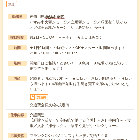
派遣
神奈川県
横浜市泉区
勤務地
いずみ中央駅から---分／立場駅から---分／緑園都市駅から---
分／弥生台駅から---分／いずみ野駅から---分
週2日～5日OK（月～金） ★土日休みOK
曜日頻度
★1日6時間～の時短シフトOK★スタート時間選べます！
時間
7:00～16:009:00～17:0011:…
開始日はご相談ください！ ★急募 ★職場が気に入れば、
期間
長期でも働けます！
経験者：時給1800円～ ★日払い／週払い制度あり（月払い
時給
も選べます）※稼働開始時は手続き完了次第のお支払いとな
ります。
交通費
交通費全額支給※規定有
介護関連
仕事内容
【経験を活かして高時給で働ける介護】～お仕事内容～・食
事／入浴／排せつ介助・移乗や見守り・レクリエー…
ブランクOK / パソコンスキル不要 / 英語力不要
応募資格