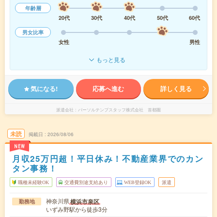
年齢層
20代
30代
40代
50代
60代
男女比率
女性
男性
もっと見る
気になる!
応募へ進む
詳しく見る
派遣会社
パーソルテンプスタッフ株式会社 首都圏
未読
掲載日
2026/08/06
NEW
月収25万円超！平日休み！不動産業界でのカン
タン事務！
職種未経験OK
交通費別途支給あり
WEB登録OK
派遣
神奈川県
横浜市泉区
勤務地
いずみ野駅から徒歩3分