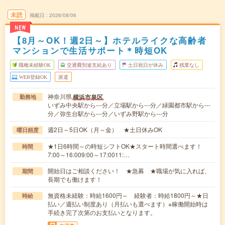
未読
掲載日
2026/08/06
NEW
【8月～OK！週2日～】ホテルライクな高齢者
マンションで生活サポート＊時短OK
職種未経験OK
交通費別途支給あり
土日祝日が休み
残業なし
WEB登録OK
派遣
神奈川県
横浜市泉区
勤務地
いずみ中央駅から---分／立場駅から---分／緑園都市駅から---
分／弥生台駅から---分／いずみ野駅から---分
週2日～5日OK（月～金） ★土日休みOK
曜日頻度
★1日6時間～の時短シフトOK★スタート時間選べます！
時間
7:00～16:009:00～17:0011:…
開始日はご相談ください！ ★急募 ★職場が気に入れば、
期間
長期でも働けます！
無資格未経験：時給1600円～ 経験者：時給1800円～★日
時給
払い／週払い制度あり（月払いも選べます）※稼働開始時は
手続き完了次第のお支払いとなります。