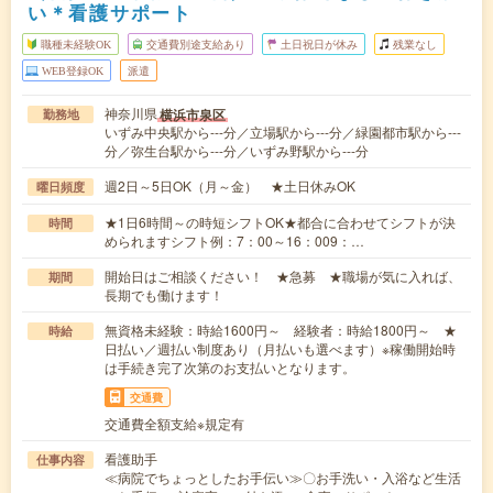
い＊看護サポート
職種未経験OK
交通費別途支給あり
土日祝日が休み
残業なし
WEB登録OK
派遣
神奈川県
横浜市泉区
勤務地
いずみ中央駅から---分／立場駅から---分／緑園都市駅から---
分／弥生台駅から---分／いずみ野駅から---分
週2日～5日OK（月～金） ★土日休みOK
曜日頻度
★1日6時間～の時短シフトOK★都合に合わせてシフトが決
時間
められますシフト例：7：00～16：009：…
開始日はご相談ください！ ★急募 ★職場が気に入れば、
期間
長期でも働けます！
無資格未経験：時給1600円～ 経験者：時給1800円～ ★
時給
日払い／週払い制度あり（月払いも選べます）※稼働開始時
は手続き完了次第のお支払いとなります。
交通費
交通費全額支給※規定有
看護助手
仕事内容
≪病院でちょっとしたお手伝い≫〇お手洗い・入浴など生活