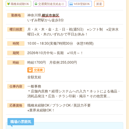
職種未経験OK
交通費別途支給あり
WEB登録OK
派遣
神奈川県
横浜市泉区
勤務地
いずみ野駅から徒歩3分
月・火・木・金・土・日・祝(週5日) ※シフト制 ※定休水
曜日頻度
曜日+火・木のいずれかで平日お休み！
10:00～18:30(実働7時間30分 休憩1時間)
時間
2026年10月中旬～長期 ※10月～！
期間
時給1700円 月収例 255,000円
時給
交通費
全額支給
一般事務
仕事内容
＊店舗内庶務＊経理システムへの入力＊ネットによる備品・
消耗品発注＊広告・チラシ印刷・掲示＊その他営業…
職種未経験OK / ブランクOK / 英語力不要
応募資格
※業界未経験OK！
職場の雰囲気