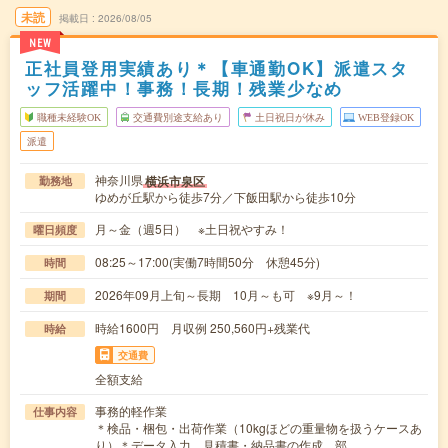
未読
掲載日
2026/08/05
NEW
正社員登用実績あり＊【車通勤OK】派遣スタ
ッフ活躍中！事務！長期！残業少なめ
職種未経験OK
交通費別途支給あり
土日祝日が休み
WEB登録OK
派遣
神奈川県
横浜市泉区
勤務地
ゆめが丘駅から徒歩7分／下飯田駅から徒歩10分
月～金（週5日） ※土日祝やすみ！
曜日頻度
08:25～17:00(実働7時間50分 休憩45分)
時間
2026年09月上旬～長期 10月～も可 ※9月～！
期間
時給1600円 月収例 250,560円+残業代
時給
交通費
全額支給
事務的軽作業
仕事内容
＊検品・梱包・出荷作業（10kgほどの重量物を扱うケースあ
り）＊データ入力、見積書・納品書の作成、部…