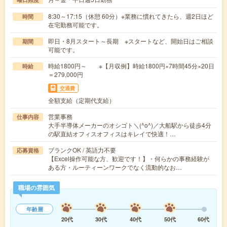
8:30～17:15（休憩 60分）※業務に慣れてきたら、週2日ほど
時間
在宅勤務可能です。
即日・8月スタート～長期 ※スタートなど、開始日はご相談
期間
可能です。
時給1800円～ ※【月収例】時給1800円×7時間45分×20日
時給
＝279,000円
交通費
全額支給（定期代支給）
営業事務
仕事内容
大手半導体メーカーのオシゴト＼(^o^)／大船駅から徒歩4分
の駅直結オフィスオフィスはキレイで快適！…
ブランクOK / 英語力不要
応募資格
【Excel操作可能な方、歓迎です！】・何らかの事務経験が
ある方・ルーティーンワークでなく流動的なお…
職場の雰囲気
年齢層
20代
30代
40代
50代
60代