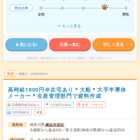
男女比率
女性
男性
もっと見る
気になる!
応募へ進む
詳しく見る
派遣会社
株式会社スタッフサービス（神奈川・千葉・埼玉エリア）
未読
掲載日
2026/08/03
高時給1800円＠在宅あり＊大船＊大手半導体
メーカー＊生産管理部門で資料作成
交通費別途支給あり
土日祝日が休み
在宅・リモート
WEB登録OK
派遣
神奈川県
横浜市栄区
勤務地
大船駅から徒歩4分／富士見町(神奈川県)駅から徒歩20分
月～金＊平日週5日勤務
曜日頻度