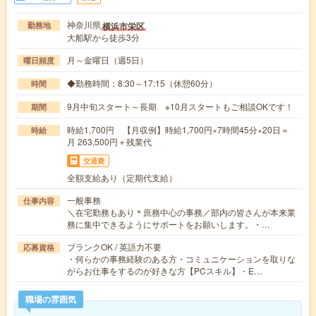
神奈川県
横浜市栄区
勤務地
大船駅から徒歩3分
月～金曜日（週5日）
曜日頻度
◆勤務時間：8:30～17:15（休憩60分）
時間
9月中旬スタート～長期 ※10月スタートもご相談OKです！
期間
時給1,700円 【月収例】時給1,700円×7時間45分×20日＝
時給
月 263,500円＋残業代
交通費
全額支給あり（定期代支給）
一般事務
仕事内容
＼在宅勤務もあり＊庶務中心の事務／部内の皆さんが本来業
務に集中できるようにサポートをお願いします。・…
ブランクOK / 英語力不要
応募資格
・何らかの事務経験のある方・コミュニケーションを取りな
がらお仕事をするのが好きな方【PCスキル】・E…
職場の雰囲気