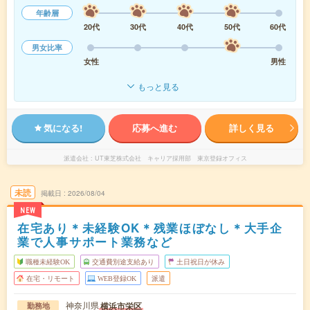
年齢層
20代
30代
40代
50代
60代
男女比率
女性
男性
もっと見る
気になる!
応募へ進む
詳しく見る
派遣会社
UT東芝株式会社 キャリア採用部 東京登録オフィス
未読
掲載日
2026/08/04
NEW
在宅あり＊未経験OK＊残業ほぼなし＊大手企
業で人事サポート業務など
職種未経験OK
交通費別途支給あり
土日祝日が休み
在宅・リモート
WEB登録OK
派遣
神奈川県
横浜市栄区
勤務地