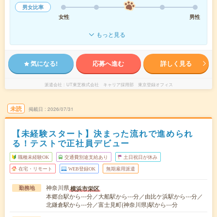
男女比率
女性
男性
もっと見る
気になる!
応募へ進む
詳しく見る
派遣会社
UT東芝株式会社 キャリア採用部 東京登録オフィス
未読
掲載日
2026/07/31
【未経験スタート】決まった流れで進められ
る！テストで正社員デビュー
職種未経験OK
交通費別途支給あり
土日祝日が休み
在宅・リモート
WEB登録OK
無期雇用派遣
神奈川県
横浜市栄区
勤務地
本郷台駅から---分／大船駅から---分／由比ケ浜駅から---分／
北鎌倉駅から---分／富士見町(神奈川県)駅から---分