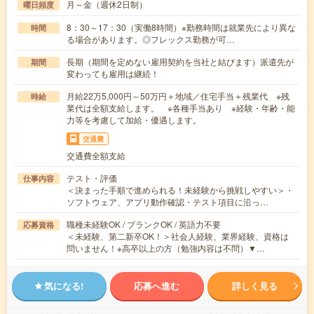
月～金（週休2日制）
曜日頻度
8：30～17：30（実働8時間）※勤務時間は就業先により異な
時間
る場合があります。◎フレックス勤務が可…
長期（期間を定めない雇用契約を当社と結びます）派遣先が
期間
変わっても雇用は継続！
月給22万5,000円～50万円＋地域／住宅手当＋残業代 ※残
時給
業代は全額支給します。 ※各種手当あり ※経験・年齢・能
力等を考慮して加給・優遇します。
交通費
交通費全額支給
テスト・評価
仕事内容
＜決まった手順で進められる！未経験から挑戦しやすい＞・
ソフトウェア、アプリ動作確認・テスト項目に沿っ…
職種未経験OK / ブランクOK / 英語力不要
応募資格
＜未経験、第二新卒OK！＞社会人経験、業界経験、資格は
問いません！※高卒以上の方（勉強内容は不問）▼…
気になる!
応募へ進む
詳しく見る