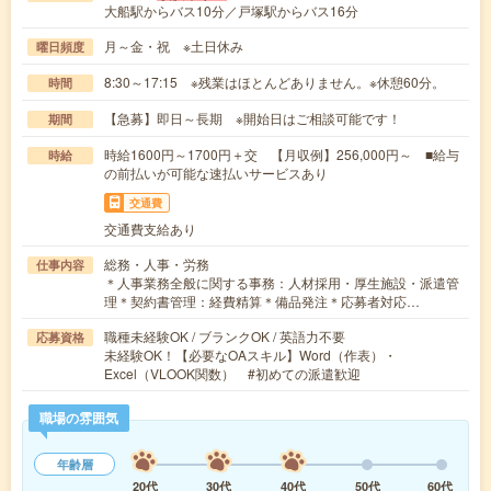
大船駅からバス10分／戸塚駅からバス16分
月～金・祝 ※土日休み
曜日頻度
8:30～17:15 ※残業はほとんどありません。※休憩60分。
時間
【急募】即日～長期 ※開始日はご相談可能です！
期間
時給1600円～1700円＋交 【月収例】256,000円～ ■給与
時給
の前払いが可能な速払いサービスあり
交通費
交通費支給あり
総務・人事・労務
仕事内容
＊人事業務全般に関する事務：人材採用・厚生施設・派遣管
理＊契約書管理：経費精算＊備品発注＊応募者対応…
職種未経験OK / ブランクOK / 英語力不要
応募資格
未経験OK！【必要なOAスキル】Word（作表）・
Excel（VLOOK関数） #初めての派遣歓迎
職場の雰囲気
年齢層
20代
30代
40代
50代
60代