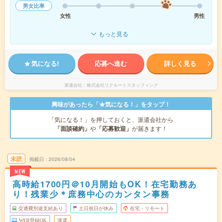
男女比率
女性
男性
もっと見る
気になる!
応募へ進む
詳しく見る
派遣会社
株式会社リクルートスタッフィング
興味があったら「★気になる！」をタップ！
「気になる！」を押しておくと、派遣会社から
「面談確約」
や
「応募歓迎」
が届きます！
未読
掲載日
2026/08/04
NEW
高時給1700円＠10月開始もOK！在宅勤務あ
り！残業少＊庶務中心のカンタン事務
交通費別途支給あり
土日祝日が休み
在宅・リモート
WEB登録OK
派遣