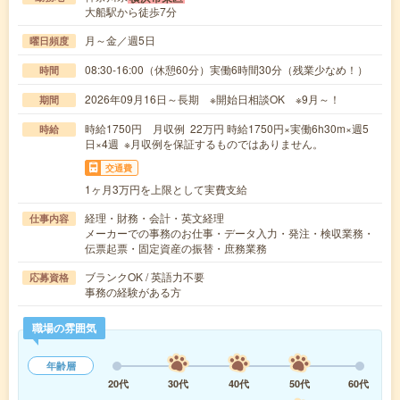
大船駅から徒歩7分
月～金／週5日
曜日頻度
08:30-16:00（休憩60分）実働6時間30分（残業少なめ！）
時間
2026年09月16日～長期 ※開始日相談OK ※9月～！
期間
時給1750円 月収例 22万円 時給1750円×実働6h30m×週5
時給
日×4週 ※月収例を保証するものではありません。
交通費
1ヶ月3万円を上限として実費支給
経理・財務・会計・英文経理
仕事内容
メーカーでの事務のお仕事・データ入力・発注・検収業務・
伝票起票・固定資産の振替・庶務業務
ブランクOK / 英語力不要
応募資格
事務の経験がある方
職場の雰囲気
年齢層
20代
30代
40代
50代
60代