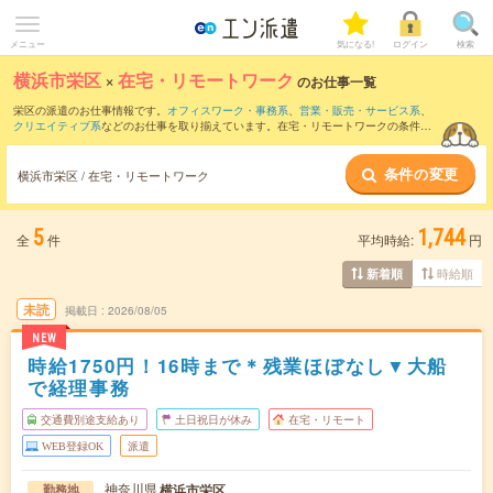
メニュー
気になる!
ログイン
検索
横浜市栄区
×
在宅・リモートワーク
のお仕事一覧
栄区の派遣のお仕事情報です。
オフィスワーク・事務系
、
営業・販売・サービス系
、
クリエイティブ系
などのお仕事を取り揃えています。在宅・リモートワークの条件の
他に、
交通費別途支給あり
、
職種未経験OK
、
友だちと一緒の応募OK
などのこだわり
条件も取り揃えています。
条件の変更
横浜市栄区 / 在宅・リモートワーク
5
1,744
全
件
平均時給:
円
時給順
新着順
未読
掲載日
2026/08/05
NEW
時給1750円！16時まで＊残業ほぼなし▼大船
で経理事務
交通費別途支給あり
土日祝日が休み
在宅・リモート
WEB登録OK
派遣
神奈川県
横浜市栄区
勤務地