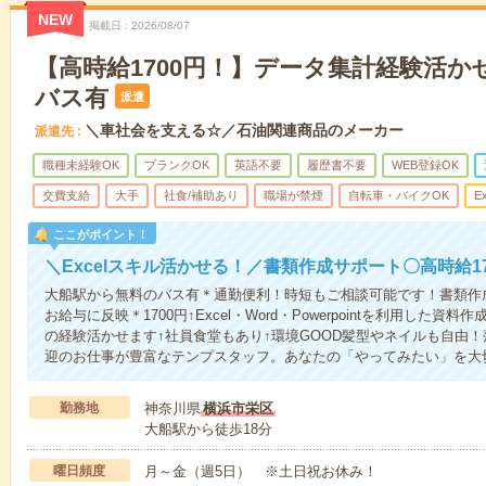
NEW
掲載日
2026/08/07
【高時給1700円！】データ集計経験活か
バス有
派遣
＼車社会を支える☆／石油関連商品のメーカー
派遣先
職種未経験OK
ブランクOK
英語不要
履歴書不要
WEB登録OK
交費支給
大手
社食/補助あり
職場が禁煙
自転車・バイクOK
Ex
ここがポイント！
＼Excelスキル活かせる！／書類作成サポート〇高時給17
大船駅から無料のバス有＊通勤便利！時短もご相談可能です！書類作
お給与に反映＊1700円↑Excel・Word・Powerpointを利用した資料
の経験活かせます↑社員食堂もあり↑環境GOOD髪型やネイルも自由
迎のお仕事が豊富なテンプスタッフ。あなたの「やってみたい」を大
勤務地
神奈川県
横浜市栄区
大船駅から徒歩18分
曜日頻度
月～金（週5日） ※土日祝お休み！