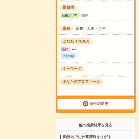
勤務地
栄区
勤務エリア
職種
総務・人事・労務
こだわりINDEX
---
絶対
---
できれば
キーワード
---
あなたのプロフィール
---
条件の変更
他の検索結果を見る
勤務地でお仕事情報をさがす