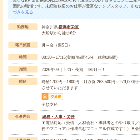
業少なめ○繁忙期以外は定時退社も！環境GOOD！食堂＆コンビニ完
囲気の職場です。未経験歓迎のお仕事が豊富なテンプスタッフ。あな
づきを見る
勤務地
神奈川県
横浜市栄区
大船駅から徒歩6分
曜日頻度
月～金（週5日）
時間
08:30～17:15(実働7時間45分 休憩1時間)
期間
2026年09月上旬～長期 ※9月～！
時給
時給1700円～1800円 月収例 263,500円～279,
させていただきます！
交通費
全額支給
仕事内容
総務・人事・労務
▼電話対応（受信：人材会社・求職者とのやり取り／
務のマニュアル作成含むマニュアル作成です！）▼会