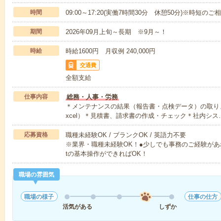
時間
09:00～17:20(実働7時間30分 休憩50分)※時短の
期間
2026年09月上旬～長期 ※9月～！
時給
時給1600円 月収例 240,000円
交通費
全額支給
仕事内容
総務・人事・労務
＊メンテナンスの結果（報告書・点検データ）の取り
xcel）＊見積書、請求書の作成・チェック＊社内シス
応募資格
職種未経験OK / ブランクOK / 英語力不要
※業界・職種未経験OK！●少しでも事務のご経験があればOKで
tの基本操作ができればOK！
職場の雰囲気
職場の様子
仕事の仕方
活気がある
しずか