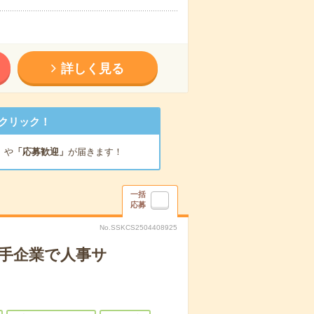
詳しく見る
クリック！
」
や
「応募歓迎」
が届きます！
一括
応募
No.SSKCS2504408925
手企業で人事サ