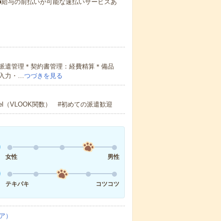
円～ ■給与の前払いが可能な速払いサービスあ
派遣管理＊契約書管理：経費精算＊備品
入力・…
つづきを見る
el（VLOOK関数） #初めての派遣歓迎
女性
男性
テキパキ
コツコツ
ア）