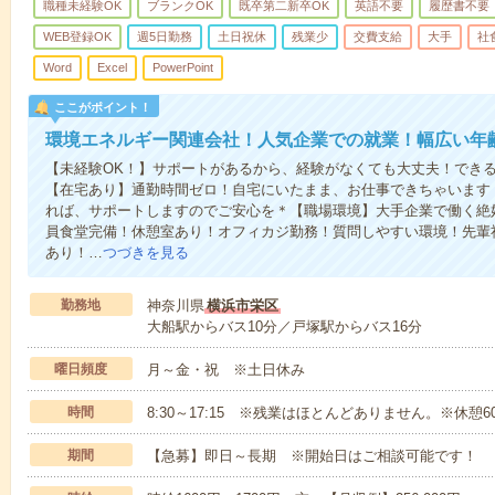
職種未経験OK
ブランクOK
既卒第二新卒OK
英語不要
履歴書不要
WEB登録OK
週5日勤務
土日祝休
残業少
交費支給
大手
社
Word
Excel
PowerPoint
ここがポイント！
環境エネルギー関連会社！人気企業での就業！幅広い年
【未経験OK！】サポートがあるから、経験がなくても大丈夫！でき
【在宅あり】通勤時間ゼロ！自宅にいたまま、お仕事できちゃいます
れば、サポートしますのでご安心を＊【職場環境】大手企業で働く絶
員食堂完備！休憩室あり！オフィカジ勤務！質問しやすい環境！先輩
あり！…
つづきを見る
勤務地
神奈川県
横浜市栄区
大船駅からバス10分／戸塚駅からバス16分
曜日頻度
月～金・祝 ※土日休み
時間
8:30～17:15 ※残業はほとんどありません。※休憩6
期間
【急募】即日～長期 ※開始日はご相談可能です！