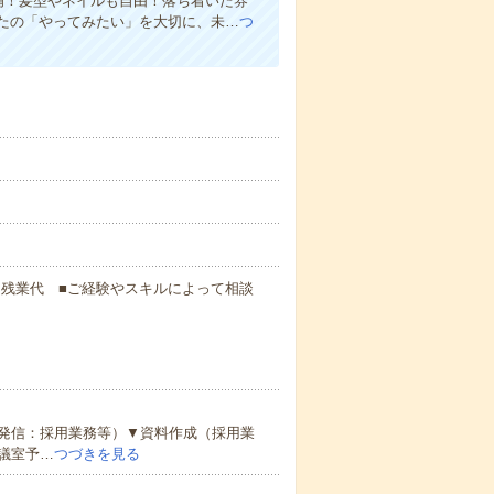
備！髪型やネイルも自由！落ち着いた雰
たの「やってみたい」を大切に、未…
つ
000円+残業代 ■ご経験やスキルによって相談
発信：採用業務等）▼資料作成（採用業
議室予…
つづきを見る