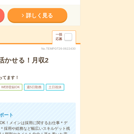
詳しく見る
一括
応募
No.TEMPGT26-0622430
ル活かせる！月収2
ってます！
WEB登録OK
週5日勤務
土日祝休
サポート
OK！メインは採用に関するお仕事＊デ
せる＊採用や総務など幅広いスキルゲット残