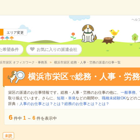
ヘル
エリア変更
た希望条件
お気に入りの派遣会社
浜市栄区 オフィスワーク・事務系
横浜市栄区 総務・人事・労務の派遣の仕事一覧
横浜市栄区
総務・人事・労務
で
栄区の派遣のお仕事情報です。総務・人事・労務のお仕事の他に、
一般事務
、
取り揃えています。さらに、
短期
・
単発
などの期間や、
職種未経験OK
などの
辞典：
人事のお仕事とは？とは？
総務のお仕事とは？とは？
6
1
6
件中
～
件を表示中
未読