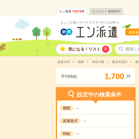
エン派遣
71573
件
エンバイト
82531
件
ちょうど良いワークライフバランスが叶う
関東版
気になる！リスト
0
保存し
派遣TOP
関東
神奈川県
横浜市栄区
横
,
1
7
0
0
平均時給:
円
設定中の検索条件
期間
---
派遣形式
---
時給
---