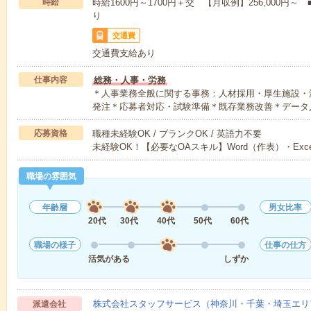
時給
時給1600円～1700円＋交 【月収例】256,000
り
交通費
交通費支給あり
仕事内容
総務・人事・労務
＊人事業務全般に関する事務：人材採用・厚生施設・
発注＊応募者対応・試験準備＊既存業務改善＊データ
応募資格
職種未経験OK / ブランクOK / 英語力不要
未経験OK！【必要なOAスキル】Word（作表）・Exc
職場の雰囲気
年齢層
男女比率
20代
30代
40代
50代
60代
職場の様子
仕事の仕方
活気がある
しずか
株式会社スタッフサービス（神奈川・千葉・埼玉エリ
派遣会社