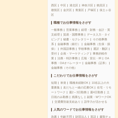
西区
中区
港北区
神奈川区
鶴見区
都筑区
金沢区
青葉区
戸塚区
保土ヶ谷
区
職種でお仕事情報をさがす
一般事務
営業事務
経理・財務・会計・英
文経理
貿易・国際事務
データ入力・タイ
ピング
秘書・セクレタリー
その他事務
系
金融事務（銀行）
金融事務（生保・損
保）
外国語事務
学校事務
通訳・翻訳
受付
企画・マーケティング
事務的軽作
業
法務・特許事務
広報・宣伝・IR
OA
事務・OAオペレーター
金融事務（証券）
金融事務（その他）
こだわりでお仕事情報をさがす
短期
単発
職種未経験OK
10名以上の大
量募集
友だちと一緒の応募OK
在宅・リモ
ートワーク
週2～3日勤務
週4日勤務
土
日祝のみ勤務
残業なし
副業・WワークOK
交通費別途支給あり
語学力が活かせる
人気のワードでお仕事情報をさがす
急募
年齢不問
財団法人
英語
書類チェ