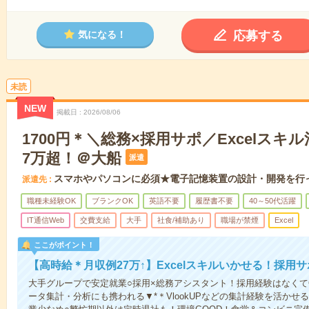
応募する
気になる！
未読
NEW
掲載日
2026/08/06
1700円＊＼総務×採用サポ／Excelスキ
7万超！＠大船
派遣
スマホやパソコンに必須★電子記憶装置の設計・開発を行
派遣先
職種未経験OK
ブランクOK
英語不要
履歴書不要
40～50代活躍
IT通信Web
交費支給
大手
社食/補助あり
職場が禁煙
Excel
ここがポイント！
【高時給＊月収例27万↑】Excelスキルいかせる！採用
大手グループで安定就業○採用×総務アシスタント！採用経験はなくて
ータ集計・分析にも携われる▼*＊VlookUPなどの集計経験を活か