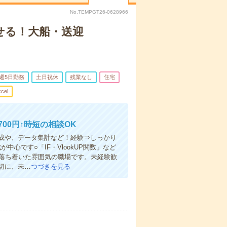
No.TEMPGT26-0628966
せる！大船・送迎
週5日勤務
土日祝休
残業なし
住宅
cel
00円↑時短の相談OK
成や、データ集計など！経験⇒しっかり
作成が中心です○「IF・VlookUP関数」など
！落ち着いた雰囲気の職場です。未経験歓
切に、未…
つづきを見る