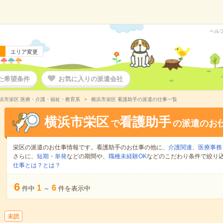
ヘル
エリア変更
た希望条件
お気に入りの派遣会社
浜市栄区 医療・介護・福祉・教育系
横浜市栄区 看護助手の派遣の仕事一覧
横浜市栄区
看護助手
で
の派遣のお
栄区の派遣のお仕事情報です。看護助手のお仕事の他に、
介護関連
、
医療事務
さらに、
短期
・
単発
などの期間や、
職種未経験OK
などのこだわり条件で絞り
仕事とは？とは？
6
1
6
件中
～
件を表示中
未読