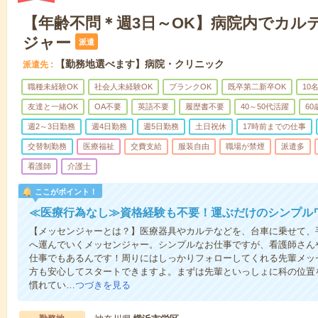
【年齢不問＊週3日～OK】病院内でカル
ジャー
派遣
【勤務地選べます】病院・クリニック
派遣先
職種未経験OK
社会人未経験OK
ブランクOK
既卒第二新卒OK
10
友達と一緒OK
OA不要
英語不要
履歴書不要
40～50代活躍
6
週2～3日勤務
週4日勤務
週5日勤務
土日祝休
17時前までの仕事
交替制勤務
医療福祉
交費支給
服装自由
職場が禁煙
派遣多
看護師
介護士
ここがポイント！
≪医療行為なし≫資格経験も不要！運ぶだけのシンプル
【メッセンジャーとは？】医療器具やカルテなどを、台車に乗せて、
へ運んでいくメッセンジャー。シンプルなお仕事ですが、看護師さん
仕事でもあるんです！周りにはしっかりフォローしてくれる先輩メッ
方も安心してスタートできますよ。まずは先輩といっしょに科の位置
慣れてい…
つづきを見る