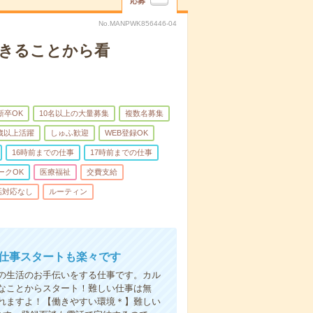
応募
No.MANPWK856446-04
できることから看
新卒OK
10名以上の大量募集
複数名募集
0歳以上活躍
しゅふ歓迎
WEB登録OK
16時前までの仕事
17時前までの仕事
ークOK
医療福祉
交費支給
話対応なし
ルーティン
お仕事スタートも楽々です
の生活のお手伝いをする仕事です。カル
なことからスタート！難しい仕事は無
れますよ！【働きやすい環境＊】難しい