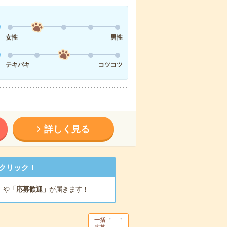
女性
男性
テキパキ
コツコツ
詳しく見る
クリック！
」
や
「応募歓迎」
が届きます！
一括