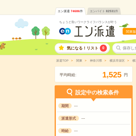
エン派遣
74686
件
エンバイト
82531
件
ちょうど良いワークライフバランスが叶う
関東版
気になる！リスト
0
保存し
派遣TOP
関東
神奈川県
横浜市栄区
横
,
1
5
2
5
平均時給:
円
設定中の検索条件
期間
---
派遣形式
---
時給
---