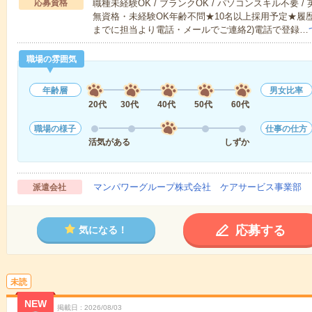
応募資格
職種未経験OK / ブランクOK / パソコンスキル不要 /
無資格・未経験OK年齢不問★10名以上採用予定★履
までに担当より電話・メールでご連絡2)電話で登録…
職場の雰囲気
年齢層
男女比率
20代
30代
40代
50代
60代
職場の様子
仕事の仕方
活気がある
しずか
マンパワーグループ株式会社 ケアサービス事業部 
派遣会社
応募する
気になる！
未読
NEW
掲載日
2026/08/03