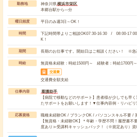
勤務地
神奈川県
横浜市栄区
本郷台駅から---分
曜日頻度
平日のみ週3日～OK！
時間
下記時間帯よりご相談OK07:30-16:30 / 08:00-17:
K！
期間
長期のお仕事です。開始日はご相談ください！ ※急
時給
無資格未経験：時給1500円～ 経験者：時給1700
交通費
交通費全額支給
仕事内容
看護助手
【病院で移動などのサポート】患者様が少しでも早く
たサポートをお願いします！▼仕事内容例・リハビリ
応募資格
職種未経験OK / ブランクOK / パソコンスキル不要 /
【無資格・未経験OK】＊年齢・学歴不問！履歴書不要
度あり≫受講料キャッシュバック！（※規定あり）資