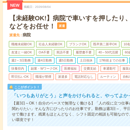
NEW
掲載日
2026/08/04
【未経験OK!】病院で車いすを押したり
などをお任せ！
派遣
病院
派遣先
職種未経験OK
社会人未経験OK
ブランクOK
既卒第二新卒OK
10
友達と一緒OK
OA不要
英語不要
履歴書不要
40～50代活躍
6
週2～3日勤務
週4日勤務
週5日勤務
土日祝休
17時前までの仕事
扶養控内
副業・WワークOK
医療福祉
交費支給
車通勤可
服装
即日払いOK
職場が禁煙
派遣多
電話対応なし
ルーティン
自転
ここがポイント！
「いつもありがとう」と声をかけられると、やってよかっ
【週3日～OK！自分のペースで無理なく働ける】「人の役に立つ仕
関わりたい」そんな方にぴったりのお仕事です。勤務は週3日～、平
せて働けます。残業もほとんどなく、シフト固定の相談も可能なので
い環境です！