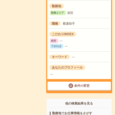
勤務地
栄区
勤務エリア
職種
看護助手
こだわりINDEX
---
絶対
---
できれば
キーワード
---
あなたのプロフィール
---
条件の変更
他の検索結果を見る
勤務地でお仕事情報をさがす