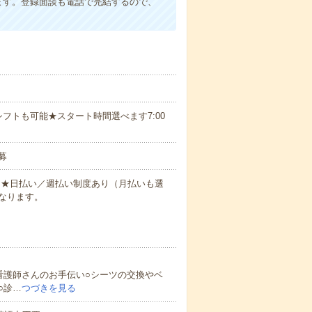
ます。登録面談も電話で完結するので、
フトも可能★スタート時間選べます7:00
募
円～★日払い／週払い制度あり（月払いも選
なります。
看護師さんのお手伝い○シーツの交換やベ
○診…
つづきを見る