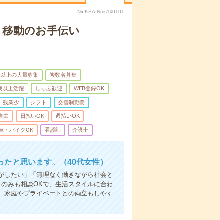
No.KSAINms140101
、移動のお手伝い
名以上の大量募集
複数名募集
0歳以上活躍
しゅふ歓迎
WEB登録OK
残業少
シフト
交替制勤務
自由
日払いOK
週払いOK
車・バイクOK
看護師
介護士
たと思います。（40代女性）
事がしたい」「無理なく働きながら社会と
日のみも相談OKで、生活スタイルに合わ
、家庭やプライベートとの両立もしやす