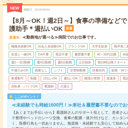
NEW
掲載日
2026/08/04
【8月～OK！週2日～】食事の準備など
護助手＊週払いOK
派遣
≪勤務地が選べる≫病院でのお仕事です。
派遣先
職種未経験OK
社会人未経験OK
ブランクOK
大学生歓迎
既卒第二
友達と一緒OK
OA不要
英語不要
履歴書不要
40～50代活躍
6
週2～3日勤務
週4日勤務
週5日勤務
土日祝休
朝10時以降スタート
午後のみOK
残業なし
シフト
交替制勤務
扶養控内
副業・Wワ
車通勤可
制服
日払いOK
週払いOK
職場が禁煙
派遣多
電
自転車・バイクOK
看護師
介護士
ここがポイント！
≪未経験でも時給1600円！≫来社＆履歴書不要なので
【あくまでお手伝いから】看護師さんのサポート役として、患者さん
テ整理やベッドのシーツ交換、食事の配膳・後片付けなど、カンタン
く、医療行為も一切ありません。無資格・未経験でも安心して始めら