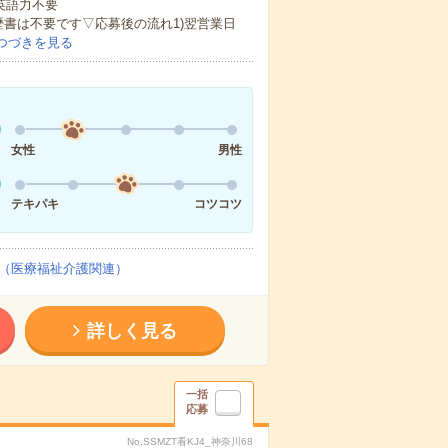
 英語力不要
歴書は不要です▽応募後の流れ1)翌営業日
つづきを見る
女性
男性
テキパキ
コツコツ
（医療福祉介護関連）
詳しく見る
一括
応募
No.SSMZT看KJ4_神奈川68