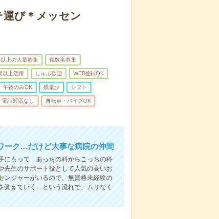
テ運び＊メッセン
名以上の大量募集
複数名募集
0歳以上活躍
しゅふ歓迎
WEB登録OK
午後のみOK
残業少
シフト
電話対応なし
自転車・バイクOK
ワーク…だけど大事な病院の仲間
手にもって…あっちの科からこっちの科
や先生のサポート役として人気の高いお
センジャーがいるので、無資格未経験の
を覚えていく…という流れで、ムリなく