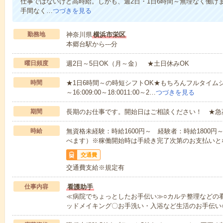
仕事ではないけど高時給。しかも、週2日・1日6時間～無理なく働け
手間なく…
つづきを見る
勤務地
神奈川県
横浜市栄区
本郷台駅から---分
曜日頻度
週2日～5日OK（月～金） ★土日休みOK
時間
★1日6時間～の時短シフトOK★もちろんフルタイムシ
～16:009:00～18:0011:00～2…
つづきを見る
期間
長期のお仕事です。開始日はご相談ください！ ★急
時給
無資格未経験：時給1600円～ 経験者：時給1800
べます）※稼働開始時は手続き完了次第のお支払いと
交通費
交通費支給※規定有
仕事内容
看護助手
≪病院でちょっとしたお手伝い≫○カルテ整理などの
ッドメイキング〇お手洗い・入浴など生活のお手伝い