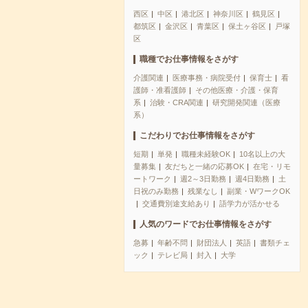
西区
中区
港北区
神奈川区
鶴見区
都筑区
金沢区
青葉区
保土ヶ谷区
戸塚
区
職種でお仕事情報をさがす
介護関連
医療事務・病院受付
保育士
看
護師・准看護師
その他医療・介護・保育
系
治験・CRA関連
研究開発関連（医療
系）
こだわりでお仕事情報をさがす
短期
単発
職種未経験OK
10名以上の大
量募集
友だちと一緒の応募OK
在宅・リモ
ートワーク
週2～3日勤務
週4日勤務
土
日祝のみ勤務
残業なし
副業・WワークOK
交通費別途支給あり
語学力が活かせる
人気のワードでお仕事情報をさがす
急募
年齢不問
財団法人
英語
書類チェ
ック
テレビ局
封入
大学