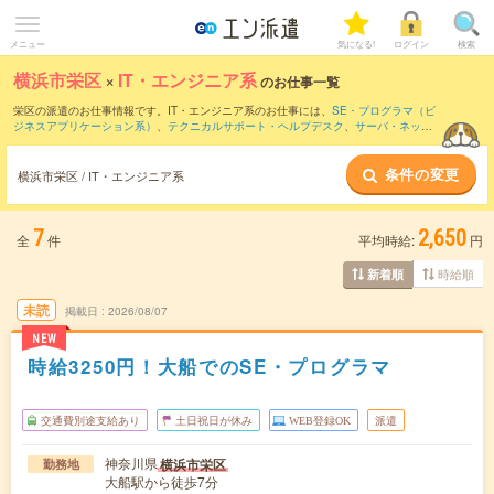
メニュー
気になる!
ログイン
検索
横浜市栄区
×
IT・エンジニア系
のお仕事一覧
栄区の派遣のお仕事情報です。IT・エンジニア系のお仕事には、
SE・プログラマ（ビ
ジネスアプリケーション系）
、
テクニカルサポート・ヘルプデスク
、
サーバ・ネット
ワークエンジニア
などがあります。さらに、
短期
・
単発
などの期間や、
職種未経験OK
などのこだわり条件で絞り込んでいただけます。
条件の変更
横浜市栄区 / IT・エンジニア系
7
2,650
全
件
平均時給:
円
時給順
新着順
未読
掲載日
2026/08/07
NEW
時給3250円！大船でのSE・プログラマ
交通費別途支給あり
土日祝日が休み
WEB登録OK
派遣
神奈川県
横浜市栄区
勤務地
大船駅から徒歩7分