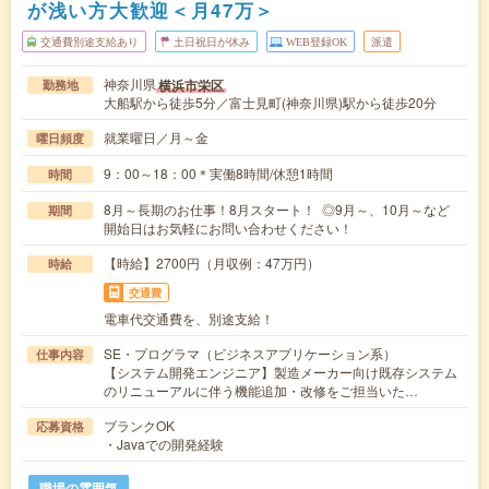
が浅い方大歓迎＜月47万＞
交通費別途支給あり
土日祝日が休み
WEB登録OK
派遣
神奈川県
横浜市栄区
勤務地
大船駅から徒歩5分／富士見町(神奈川県)駅から徒歩20分
就業曜日／月～金
曜日頻度
9：00～18：00＊実働8時間/休憩1時間
時間
8月～長期のお仕事！8月スタート！ ◎9月～、10月～など
期間
開始日はお気軽にお問い合わせください！
【時給】2700円（月収例：47万円）
時給
交通費
電車代交通費を、別途支給！
SE・プログラマ（ビジネスアプリケーション系）
仕事内容
【システム開発エンジニア】製造メーカー向け既存システム
のリニューアルに伴う機能追加・改修をご担当いた…
ブランクOK
応募資格
・Javaでの開発経験
職場の雰囲気