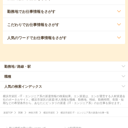
勤務地
でお仕事情報をさがす
こだわり
でお仕事情報をさがす
人気のワード
でお仕事情報をさがす
勤務地 / 路線・駅
職種
人気の検索インデックス
横浜市栄区 - IT・エンジニア系の派遣情報の検索結果。エン派遣は、エンが運営する人材派遣会
社のポータルサイト。横浜市栄区の派遣/求人情報を職種、勤務地、時給、勤務時間、長期・短
期などの希望条件から、あなたにピッタリの派遣（IT・エンジニア系）のお仕事を探せます。
派遣TOP
関東
神奈川県
横浜市栄区
横浜市栄区 IT・エンジニア系の派遣の仕事一覧
個人情報の取り扱いについて
ご利用規約