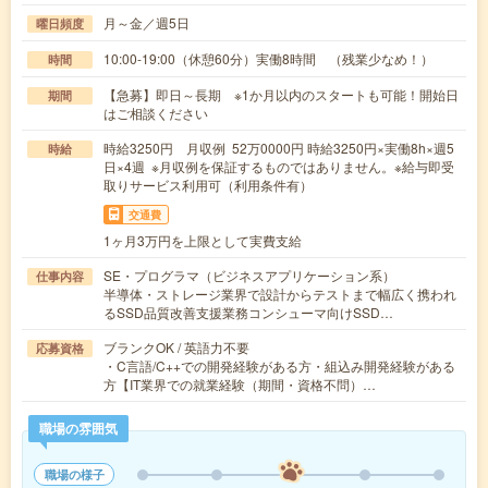
月～金／週5日
曜日頻度
10:00-19:00（休憩60分）実働8時間 （残業少なめ！）
時間
【急募】即日～長期 ※1か月以内のスタートも可能！開始日
期間
はご相談ください
時給3250円 月収例 52万0000円 時給3250円×実働8h×週5
時給
日×4週 ※月収例を保証するものではありません。※給与即受
取りサービス利用可（利用条件有）
交通費
1ヶ月3万円を上限として実費支給
SE・プログラマ（ビジネスアプリケーション系）
仕事内容
半導体・ストレージ業界で設計からテストまで幅広く携われ
るSSD品質改善支援業務コンシューマ向けSSD…
ブランクOK / 英語力不要
応募資格
・C言語/C++での開発経験がある方・組込み開発経験がある
方【IT業界での就業経験（期間・資格不問）…
職場の雰囲気
職場の様子