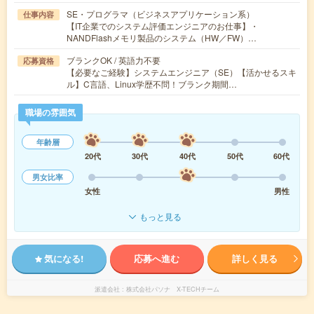
SE・プログラマ（ビジネスアプリケーション系）
仕事内容
【IT企業でのシステム評価エンジニアのお仕事】・
NANDFlashメモリ製品のシステム（HW／FW）…
ブランクOK / 英語力不要
応募資格
【必要なご経験】システムエンジニア（SE）【活かせるスキ
ル】C言語、Linux学歴不問！ブランク期間…
職場の雰囲気
年齢層
20代
30代
40代
50代
60代
男女比率
女性
男性
もっと見る
気になる!
応募へ進む
詳しく見る
派遣会社
株式会社パソナ X-TECHチーム