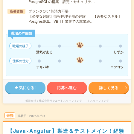
PostgreSQLの構築 設定・セキュリテ…
ブランクOK / 英語力不要
応募資格
【必要な経験】情報処理全般の経験 【必要なスキル】
PostgresSQL、VB【IT業界での就業経…
職場の雰囲気
職場の様子
活気がある
しずか
仕事の仕方
テキパキ
コツコツ
気になる!
応募へ進む
詳しく見る
派遣会社
株式会社リクルートスタッフィング ＩＴスタッフィング
未読
掲載日
2026/07/31
【Java×Angular】製造＆テストメイン！経験