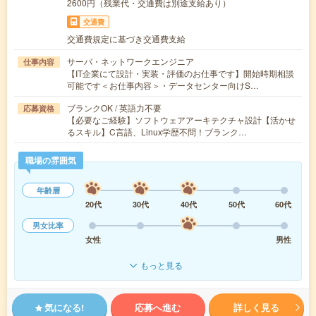
2600円（残業代・交通費は別途支給あり）
交通費
交通費規定に基づき交通費支給
サーバ・ネットワークエンジニア
仕事内容
【IT企業にて設計・実装・評価のお仕事です】開始時期相談
可能です＜お仕事内容＞・データセンター向けS…
ブランクOK / 英語力不要
応募資格
【必要なご経験】ソフトウェアアーキテクチャ設計【活かせ
るスキル】C言語、Linux学歴不問！ブランク…
職場の雰囲気
年齢層
20代
30代
40代
50代
60代
男女比率
女性
男性
もっと見る
気になる!
応募へ進む
詳しく見る