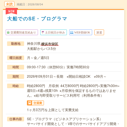
未読
掲載日
2026/08/04
NEW
大船でのSE・プログラマ
交通費別途支給あり
土日祝日が休み
WEB登録OK
派遣
神奈川県
横浜市栄区
勤務地
大船駅からバス5分
月～金／週5日
曜日頻度
09:00-17:30（休憩60分）実働7時間30分
時間
2026年09月01日～長期 ※開始日相談OK ※09月～
期間
時給2800円 月収例 44万8000円 時給2800円×実働7h30m×
時給
週5日×4週+残業10h ※月収例を保証するものではありませ
ん。※給与即受取りサービス利用可（利用条件有）
交通費
1ヶ月3万円を上限として実費支給
SE・プログラマ（ビジネスアプリケーション系）
仕事内容
サーバサイド開発として・VBでのサーバサイドアプリ開発・