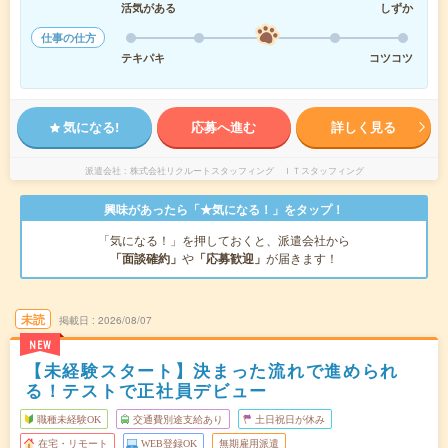
活気がある
しずか
仕事の仕方
テキパキ
コツコツ
気になる!
応募へ進む
詳しく見る
派遣会社
株式会社リクルートスタッフィング ＩＴスタッフィング
興味があったら「★気になる！」をタップ！
「気になる！」を押しておくと、派遣会社から
「面談確約」
や
「応募歓迎」
が届きます！
未読
掲載日
2026/08/07
NEW
【未経験スタート】決まった流れで進められ
る！テストで正社員デビュー
職種未経験OK
交通費別途支給あり
土日祝日が休み
在宅・リモート
WEB登録OK
無期雇用派遣