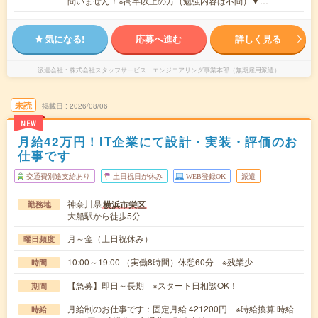
問いません！※高卒以上の方（勉強内容は不問）▼…
気になる!
応募へ進む
詳しく見る
派遣会社
株式会社スタッフサービス エンジニアリング事業本部（無期雇用派遣）
未読
掲載日
2026/08/06
NEW
月給42万円！IT企業にて設計・実装・評価のお
仕事です
交通費別途支給あり
土日祝日が休み
WEB登録OK
派遣
神奈川県
横浜市栄区
勤務地
大船駅から徒歩5分
月～金（土日祝休み）
曜日頻度
10:00～19:00 （実働8時間）休憩60分 ※残業少
時間
【急募】即日～長期 ※スタート日相談OK！
期間
月給制のお仕事です：固定月給 421200円 ※時給換算 時給
時給