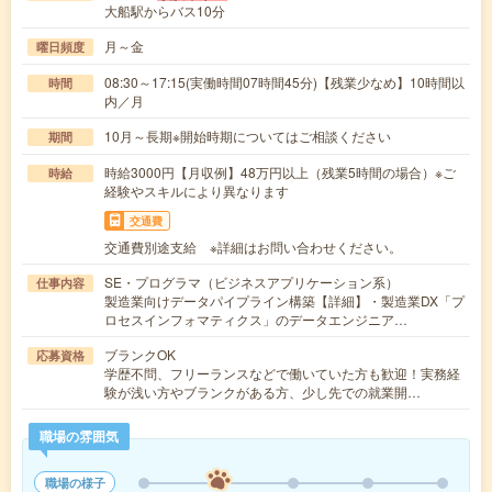
大船駅からバス10分
月～金
曜日頻度
08:30～17:15(実働時間07時間45分)【残業少なめ】10時間以
時間
内／月
10月～長期※開始時期についてはご相談ください
期間
時給3000円【月収例】48万円以上（残業5時間の場合）※ご
時給
経験やスキルにより異なります
交通費
交通費別途支給 ※詳細はお問い合わせください。
SE・プログラマ（ビジネスアプリケーション系）
仕事内容
製造業向けデータパイプライン構築【詳細】・製造業DX「プ
ロセスインフォマティクス」のデータエンジニア…
ブランクOK
応募資格
学歴不問、フリーランスなどで働いていた方も歓迎！実務経
験が浅い方やブランクがある方、少し先での就業開…
職場の雰囲気
職場の様子