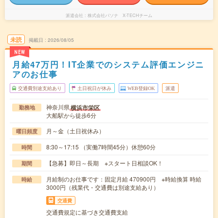
派遣会社
株式会社パソナ X-TECHチーム
未読
掲載日
2026/08/05
NEW
月給47万円！IT企業でのシステム評価エンジニ
アのお仕事
交通費別途支給あり
土日祝日が休み
WEB登録OK
派遣
神奈川県
横浜市栄区
勤務地
大船駅から徒歩6分
月～金（土日祝休み）
曜日頻度
8:30～17:15 （実働7時間45分）休憩60分
時間
【急募】即日～長期 ※スタート日相談OK！
期間
月給制のお仕事です：固定月給 470900円 ※時給換算 時給
時給
3000円（残業代・交通費は別途支給あり）
交通費
交通費規定に基づき交通費支給