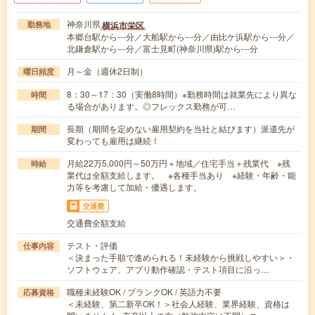
神奈川県
横浜市栄区
勤務地
本郷台駅から---分／大船駅から---分／由比ケ浜駅から---分／
北鎌倉駅から---分／富士見町(神奈川県)駅から---分
月～金（週休2日制）
曜日頻度
8：30～17：30（実働8時間）※勤務時間は就業先により異な
時間
る場合があります。◎フレックス勤務が可…
長期（期間を定めない雇用契約を当社と結びます）派遣先が
期間
変わっても雇用は継続！
月給22万5,000円～50万円＋地域／住宅手当＋残業代 ※残
時給
業代は全額支給します。 ※各種手当あり ※経験・年齢・能
力等を考慮して加給・優遇します。
交通費
交通費全額支給
テスト・評価
仕事内容
＜決まった手順で進められる！未経験から挑戦しやすい＞・
ソフトウェア、アプリ動作確認・テスト項目に沿っ…
職種未経験OK / ブランクOK / 英語力不要
応募資格
＜未経験、第二新卒OK！＞社会人経験、業界経験、資格は