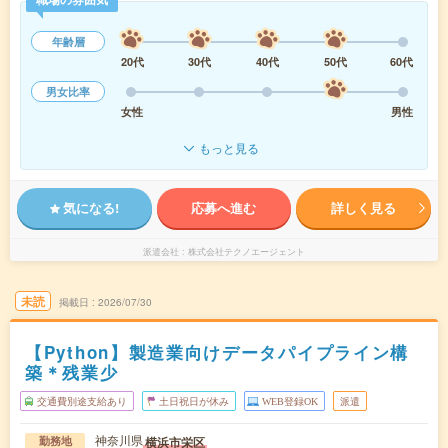
年齢層
20代
30代
40代
50代
60代
男女比率
女性
男性
もっと見る
気になる!
応募へ進む
詳しく見る
派遣会社
株式会社テクノエージェント
未読
掲載日
2026/07/30
【Python】製造業向けデータパイプライン構
築＊残業少
交通費別途支給あり
土日祝日が休み
WEB登録OK
派遣
神奈川県
横浜市栄区
勤務地