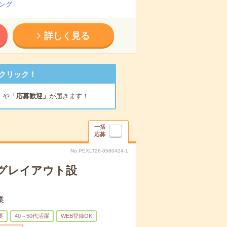
ング
詳しく見る
クリック！
」
や
「応募歓迎」
が届きます！
一括
応募
No.PEXLT26-0580424-1
ログレイアウト設
業
要
40～50代活躍
WEB登録OK