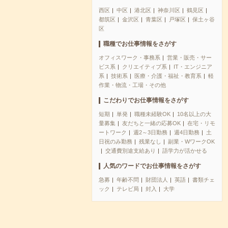
西区
中区
港北区
神奈川区
鶴見区
都筑区
金沢区
青葉区
戸塚区
保土ヶ谷
区
職種でお仕事情報をさがす
オフィスワーク・事務系
営業・販売・サー
ビス系
クリエイティブ系
IT・エンジニア
系
技術系
医療・介護・福祉・教育系
軽
作業・物流・工場・その他
こだわりでお仕事情報をさがす
短期
単発
職種未経験OK
10名以上の大
量募集
友だちと一緒の応募OK
在宅・リモ
ートワーク
週2～3日勤務
週4日勤務
土
日祝のみ勤務
残業なし
副業・WワークOK
交通費別途支給あり
語学力が活かせる
人気のワードでお仕事情報をさがす
急募
年齢不問
財団法人
英語
書類チェ
ック
テレビ局
封入
大学