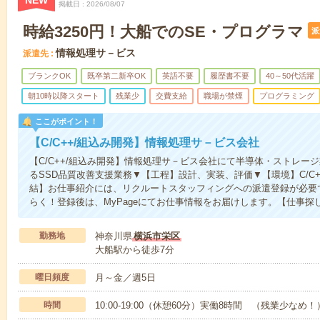
NEW
掲載日
2026/08/07
時給3250円！大船でのSE・プログラマ
派
情報処理サ－ビス
派遣先
ブランクOK
既卒第二新卒OK
英語不要
履歴書不要
40～50代活躍
朝10時以降スタート
残業少
交費支給
職場が禁煙
プログラミング
ここがポイント！
【C/C++/組込み開発】情報処理サ－ビス会社
【C/C++/組込み開発】情報処理サ－ビス会社にて半導体・ストレー
るSSD品質改善支援業務▼【工程】設計、実装、評価▼【環境】C/C+
結】お仕事紹介には、リクルートスタッフィングへの派遣登録が必要で
らく！登録後は、MyPageにてお仕事情報をお届けします。【仕事探
勤務地
神奈川県
横浜市栄区
大船駅から徒歩7分
曜日頻度
月～金／週5日
時間
10:00-19:00（休憩60分）実働8時間 （残業少なめ！