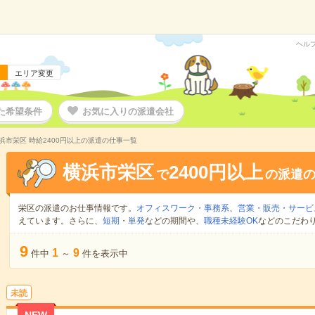
ヘル
エリア変更
た希望条件
お気に入りの派遣会社
浜市栄区 時給2400円以上の派遣の仕事一覧
横浜市栄区
2400円以上
で
の派遣
栄区の派遣のお仕事情報です。
オフィスワーク・事務系
、
営業・販売・サービ
えています。さらに、
短期
・
単発
などの期間や、
職種未経験OK
などのこだわ
9
1
9
件中
～
件を表示中
未読