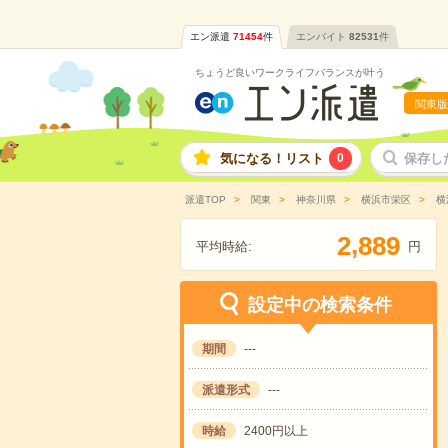
エン派遣
71454
件
エンバイト
82531
件
ちょうど良いワークライフバランスが叶う
関東版
気になる！リスト
0
保存し
派遣TOP
関東
神奈川県
横浜市栄区
横
,
2
8
8
9
平均時給:
円
設定中の検索条件
期間
---
派遣形式
---
時給
2400円以上