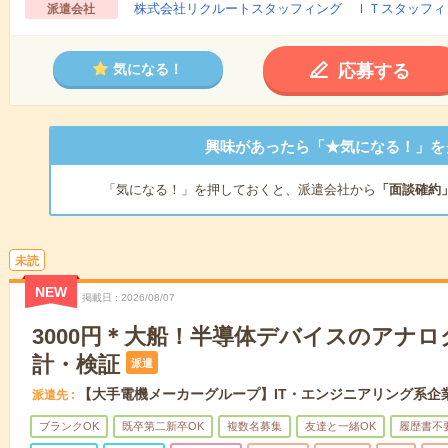
株式会社リクルートスタッフィング ＩＴスタッフィ
派遣会社
応募する
気になる！
興味があったら「★気になる！」を
「気になる！」を押しておくと、派遣会社から
「面談確約
未読
NEW
掲載日
2026/08/07
3000円＊大船！半導体デバイスのアナ
計・検証
派遣
【大手電機メーカーグループ】IT・エンジニアリング系企
派遣先
ブランクOK
既卒第二新卒OK
複数名募集
友達と一緒OK
履歴書不