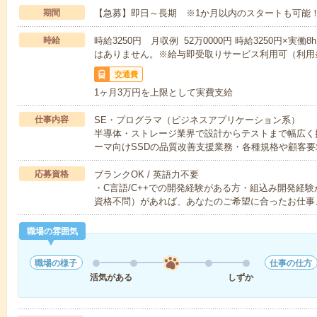
期間
【急募】即日～長期 ※1か月以内のスタートも可能
時給
時給3250円 月収例 52万0000円 時給3250円×実
はありません。※給与即受取りサービス利用可（利用
交通費
1ヶ月3万円を上限として実費支給
仕事内容
SE・プログラマ（ビジネスアプリケーション系）
半導体・ストレージ業界で設計からテストまで幅広く
ーマ向けSSDの品質改善支援業務・各種規格や顧客要
応募資格
ブランクOK / 英語力不要
・C言語/C++での開発経験がある方・組込み開発経験
資格不問）があれば、あなたのご希望に合ったお仕事
職場の雰囲気
職場の様子
仕事の仕方
活気がある
しずか