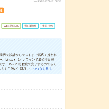
No.RSTI260724816D/12
遣
WEB登録OK
週5日勤務
土日祝休
ジ業界で設計からテストまで幅広く携われ
+、Linux▼【オンラインで最短即日完
す。15～20分程度で完了するのでらく
しもお手伝い】職種ご…
つづきを見る
）