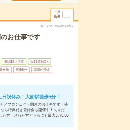
一括
応募
No.PSNXPT0110452902
価のお仕事です
60歳以上活躍
WEB登録OK
費支給
駅歩5分
職場が禁煙
土日祝休み！大船駅徒歩5分！
相談可／プロジェクト関連のお仕事です！受
今なら特典付き登録会も開催中！＼今だ
た方・された方どちらにも最大3万5,00