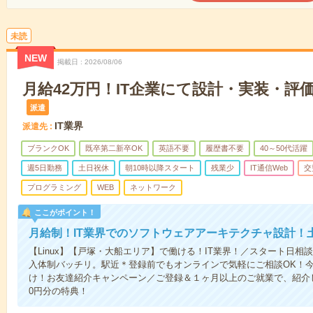
未読
NEW
掲載日
2026/08/06
月給42万円！IT企業にて設計・実装・評
派遣
IT業界
派遣先
ブランクOK
既卒第二新卒OK
英語不要
履歴書不要
40～50代活躍
週5日勤務
土日祝休
朝10時以降スタート
残業少
IT通信Web
交
プログラミング
WEB
ネットワーク
ここがポイント！
月給制！IT業界でのソフトウェアアーキテクチャ設計！
【Linux】【戸塚・大船エリア】で働ける！IT業界！／スタート日
入体制バッチリ。駅近＊登録前でもオンラインで気軽にご相談OK！
け！お友達紹介キャンペーン／ご登録＆１ヶ月以上のご就業で、紹介し
0円分の特典！