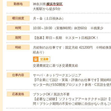
勤務地
神奈川県
横浜市栄区
大船駅から徒歩5分
曜日頻度
月～金（土日祝休み）
時間
10:00～19:00 （実働8時間）休憩60分 ※残業少
期間
【急募】即日～長期 ※スタート日相談OK！
時給
月給制のお仕事です：固定月給 421200円 ※時給換
給あり）
交通費
交通費規定に基づき交通費支給
仕事内容
サーバ・ネットワークエンジニア
【IT企業にて設計・実装・評価のお仕事です】開始
センター向けSSD開発プロジェクト参画・C言語を使
応募資格
ブランクOK / 英語力不要
【必要なご経験】ソフトウェアアーキテクチャ設計【活
問！ブランク期間の不安やご経験に自信がない方もご