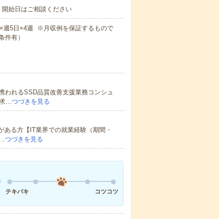
！開始日はご相談ください
働8h×週5日×4週 ※月収例を保証するもので
条件有）
携われるSSD品質改善支援業務コンシュ
求…
つづきを見る
がある方【IT業界での就業経験（期間・
…
つづきを見る
テキパキ
コツコツ