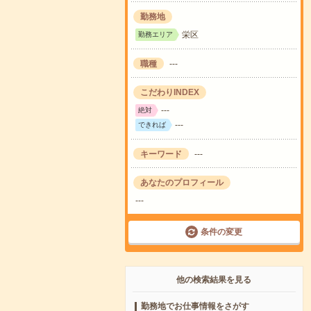
勤務地
栄区
勤務エリア
職種
---
こだわりINDEX
---
絶対
---
できれば
キーワード
---
あなたのプロフィール
---
条件の変更
他の検索結果を見る
勤務地でお仕事情報をさがす