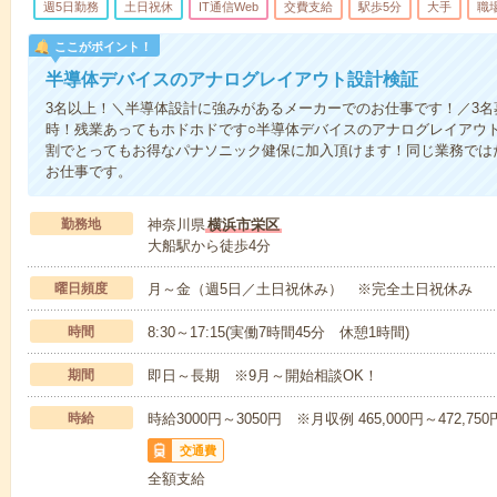
週5日勤務
土日祝休
IT通信Web
交費支給
駅歩5分
大手
職
ここがポイント！
半導体デバイスのアナログレイアウト設計検証
3名以上！＼半導体設計に強みがあるメーカーでのお仕事です！／3名
時！残業あってもホドホドです○半導体デバイスのアナログレイアウ
割でとってもお得なパナソニック健保に加入頂けます！同じ業務では
お仕事です。
勤務地
神奈川県
横浜市栄区
大船駅から徒歩4分
曜日頻度
月～金（週5日／土日祝休み） ※完全土日祝休み
時間
8:30～17:15(実働7時間45分 休憩1時間)
期間
即日～長期 ※9月～開始相談OK！
時給
時給3000円～3050円 ※月収例 465,000円～472,75
交通費
全額支給