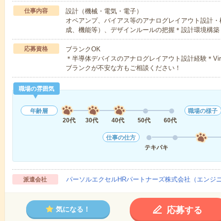
仕事内容
設計（機械・電気・電子）
オペアンプ、バイアス等のアナログレイアウト設計・
成、機能等）、デザインルールの把握＊設計環境構築
応募資格
ブランクOK
＊半導体デバイスのアナログレイアウト設計経験＊Virtu
ブランクが不安な方もご相談ください！
職場の雰囲気
年齢層
職場の様子
20代
30代
40代
50代
60代
仕事の仕方
テキパキ
パーソルエクセルHRパートナーズ株式会社（エンジ
派遣会社
応募する
気になる！