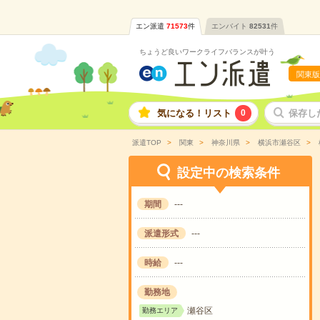
エン派遣
71573
件
エンバイト
82531
件
ちょうど良いワークライフバランスが叶う
関東版
気になる！リスト
0
保存し
派遣TOP
関東
神奈川県
横浜市瀬谷区
設定中の検索条件
期間
---
派遣形式
---
時給
---
勤務地
瀬谷区
勤務エリア