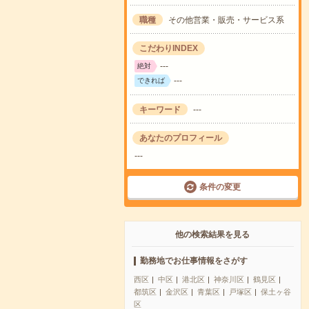
職種
その他営業・販売・サービス系
こだわりINDEX
---
絶対
---
できれば
キーワード
---
あなたのプロフィール
---
条件の変更
他の検索結果を見る
勤務地でお仕事情報をさがす
西区
中区
港北区
神奈川区
鶴見区
都筑区
金沢区
青葉区
戸塚区
保土ヶ谷
区