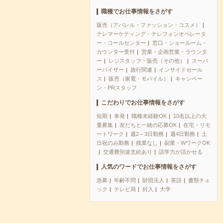
職種でお仕事情報をさがす
販売（アパレル・ファッション・コスメ）
テレマーケティング・テレフォンオペレータ
ー・コールセンター
窓口・ショールーム・
カウンター受付
営業・企画営業・ラウンダ
ー
レジスタッフ・販売（その他）
スーパ
ーバイザー
旅行関連
インサイドセール
ス
販売（家電・モバイル）
キャンペー
ン・PRスタッフ
こだわりでお仕事情報をさがす
短期
単発
職種未経験OK
10名以上の大
量募集
友だちと一緒の応募OK
在宅・リモ
ートワーク
週2～3日勤務
週4日勤務
土
日祝のみ勤務
残業なし
副業・WワークOK
交通費別途支給あり
語学力が活かせる
人気のワードでお仕事情報をさがす
急募
年齢不問
財団法人
英語
書類チェ
ック
テレビ局
封入
大学