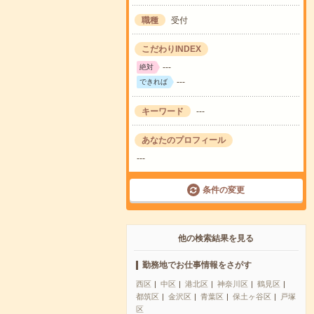
職種
受付
こだわりINDEX
---
絶対
---
できれば
キーワード
---
あなたのプロフィール
---
条件の変更
他の検索結果を見る
勤務地でお仕事情報をさがす
西区
中区
港北区
神奈川区
鶴見区
都筑区
金沢区
青葉区
保土ヶ谷区
戸塚
区