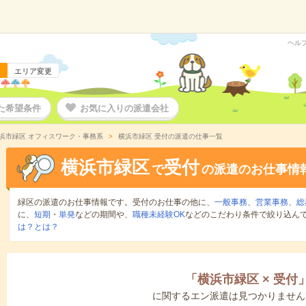
ヘル
エリア変更
た希望条件
お気に入りの派遣会社
浜市緑区 オフィスワーク・事務系
横浜市緑区 受付の派遣の仕事一覧
横浜市緑区
受付
で
の派遣のお仕事情
緑区の派遣のお仕事情報です。受付のお仕事の他に、
一般事務
、
営業事務
、
総
に、
短期
・
単発
などの期間や、
職種未経験OK
などのこだわり条件で絞り込ん
は？とは？
「
横浜市緑区
×
受付
に関するエン派遣は見つかりません