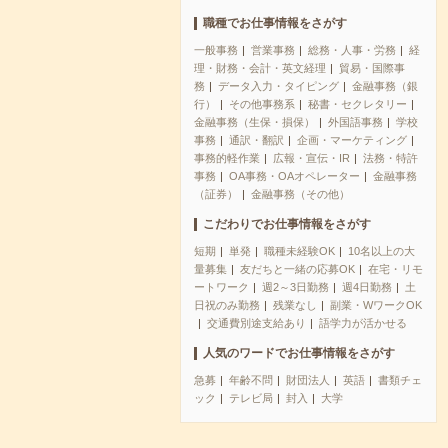
職種でお仕事情報をさがす
一般事務
営業事務
総務・人事・労務
経
理・財務・会計・英文経理
貿易・国際事
務
データ入力・タイピング
金融事務（銀
行）
その他事務系
秘書・セクレタリー
金融事務（生保・損保）
外国語事務
学校
事務
通訳・翻訳
企画・マーケティング
事務的軽作業
広報・宣伝・IR
法務・特許
事務
OA事務・OAオペレーター
金融事務
（証券）
金融事務（その他）
こだわりでお仕事情報をさがす
短期
単発
職種未経験OK
10名以上の大
量募集
友だちと一緒の応募OK
在宅・リモ
ートワーク
週2～3日勤務
週4日勤務
土
日祝のみ勤務
残業なし
副業・WワークOK
交通費別途支給あり
語学力が活かせる
人気のワードでお仕事情報をさがす
急募
年齢不問
財団法人
英語
書類チェ
ック
テレビ局
封入
大学