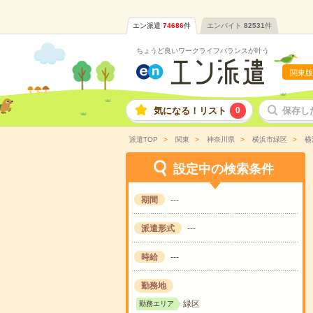
エン派遣
74686
件
エンバイト
82531
件
ちょうど良いワークライフバランスが叶う
関東版
気になる！リスト
0
保存し
派遣TOP
関東
神奈川県
横浜市緑区
横
設定中の検索条件
期間
---
派遣形式
---
時給
---
勤務地
緑区
勤務エリア