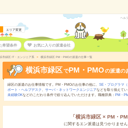
ヘル
エリア変更
た希望条件
お気に入りの派遣会社
浜市緑区 IT・エンジニア系
横浜市緑区 PM・PMOの派遣の仕事一覧
横浜市緑区
PM・PMO
で
の派遣の
緑区の派遣のお仕事情報です。PM・PMOのお仕事の他に、
SE・プログラマ
ポート・ヘルプデスク
、
サーバ・ネットワークエンジニア
などを取り揃えてい
未経験OK
などのこだわり条件で絞り込んでいただけます。職種辞典：
PM・P
「
横浜市緑区
×
PM・PM
に関するエン派遣は見つかりません