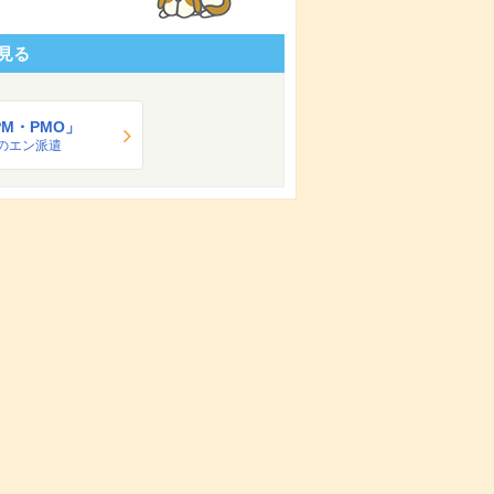
見る
PM・PMO」
のエン派遣