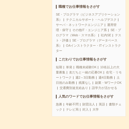
職種でお仕事情報をさがす
SE・プログラマ（ビジネスアプリケーション
系）
テクニカルサポート・ヘルプデスク
サーバ・ネットワークエンジニア
運用管
理・保守
その他IT・エンジニア系
SE・プ
ログラマ（Web・スマホ系）
社内SE
テス
ト・評価
SE・プログラマ（データベース
系）
OAインストラクター・ITインストラク
ター
こだわりでお仕事情報をさがす
短期
単発
職種未経験OK
10名以上の大
量募集
友だちと一緒の応募OK
在宅・リモ
ートワーク
週2～3日勤務
週4日勤務
土
日祝のみ勤務
残業なし
副業・WワークOK
交通費別途支給あり
語学力が活かせる
人気のワードでお仕事情報をさがす
急募
年齢不問
財団法人
英語
書類チェ
ック
テレビ局
封入
大学