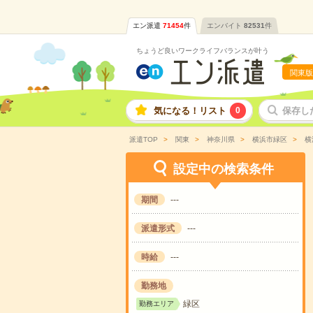
エン派遣
71454
件
エンバイト
82531
件
ちょうど良いワークライフバランスが叶う
関東版
気になる！リスト
0
保存し
派遣TOP
関東
神奈川県
横浜市緑区
横
設定中の検索条件
期間
---
派遣形式
---
時給
---
勤務地
緑区
勤務エリア