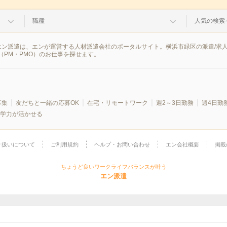
職種
人気の検索
果。エン派遣は、エンが運営する人材派遣会社のポータルサイト。横浜市緑区の派遣/
PM・PMO）のお仕事を探せます。
募集
友だちと一緒の応募OK
在宅・リモートワーク
週2～3日勤務
週4日勤
学力が活かせる
り扱いについて
ご利用規約
ヘルプ・お問い合わせ
エン会社概要
掲載
ちょうど良いワークライフバランスが叶う
エン派遣