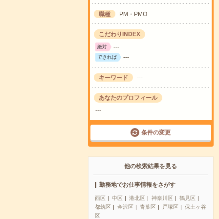
職種
PM・PMO
こだわりINDEX
---
絶対
---
できれば
キーワード
---
あなたのプロフィール
---
条件の変更
他の検索結果を見る
勤務地でお仕事情報をさがす
西区
中区
港北区
神奈川区
鶴見区
都筑区
金沢区
青葉区
戸塚区
保土ヶ谷
区