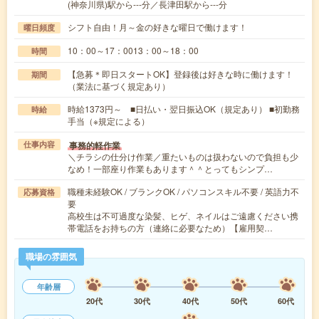
(神奈川県)駅から---分／長津田駅から---分
シフト自由！月～金の好きな曜日で働けます！
曜日頻度
10：00～17：0013：00～18：00
時間
【急募＊即日スタートOK】登録後は好きな時に働けます！
期間
（業法に基づく規定あり）
時給1373円～ ■日払い・翌日振込OK（規定あり） ■初勤務
時給
手当（※規定による）
事務的軽作業
仕事内容
＼チラシの仕分け作業／重たいものは扱わないので負担も少
なめ！一部座り作業もあります＾＾とってもシンプ…
職種未経験OK / ブランクOK / パソコンスキル不要 / 英語力不
応募資格
要
高校生は不可過度な染髪、ヒゲ、ネイルはご遠慮ください携
帯電話をお持ちの方（連絡に必要なため）【雇用契…
職場の雰囲気
年齢層
20代
30代
40代
50代
60代