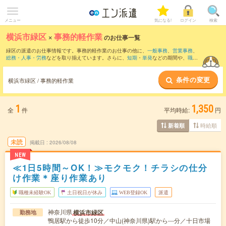
メニュー
気になる!
ログイン
検索
横浜市緑区
×
事務的軽作業
のお仕事一覧
緑区の派遣のお仕事情報です。事務的軽作業のお仕事の他に、
一般事務
、
営業事務
、
総務・人事・労務
などを取り揃えています。さらに、
短期
・
単発
などの期間や、
職種
未経験OK
などのこだわり条件で絞り込んでいただけます。
条件の変更
横浜市緑区 / 事務的軽作業
1
1,350
全
件
平均時給:
円
時給順
新着順
未読
掲載日
2026/08/08
NEW
≪1日5時間～OK！≫モクモク！チラシの仕分
け作業＊座り作業あり
職種未経験OK
土日祝日が休み
WEB登録OK
派遣
神奈川県
横浜市緑区
勤務地
鴨居駅から徒歩10分／中山(神奈川県)駅から---分／十日市場