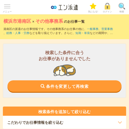
メニュー
気になる!
ログイン
検索
横浜市港南区
×
その他事務系
のお仕事一覧
港南区の派遣のお仕事情報です。その他事務系のお仕事の他に、
一般事務
、
営業事務
、
総務・人事・労務
などを取り揃えています。さらに、
短期
・
単発
などの期間や、
職
種未経験OK
などのこだわり条件で絞り込んでいただけます。
検索した条件に合う
お仕事がありませんでした
条件を変更して再検索
検索条件を追加して絞り込む
こだわり
でお仕事情報を絞り込む