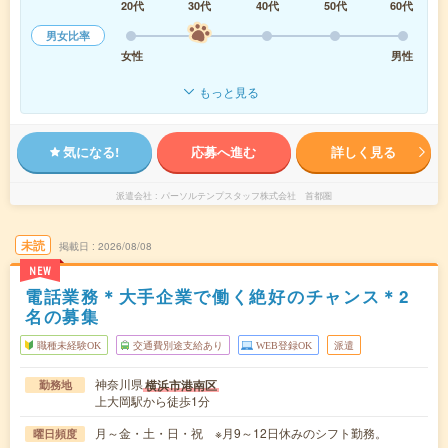
20代
30代
40代
50代
60代
男女比率
女性
男性
もっと見る
気になる!
応募へ進む
詳しく見る
派遣会社
パーソルテンプスタッフ株式会社 首都圏
未読
掲載日
2026/08/08
NEW
電話業務＊大手企業で働く絶好のチャンス＊2
名の募集
職種未経験OK
交通費別途支給あり
WEB登録OK
派遣
神奈川県
横浜市港南区
勤務地
上大岡駅から徒歩1分
月～金・土・日・祝 ※月9～12日休みのシフト勤務。
曜日頻度