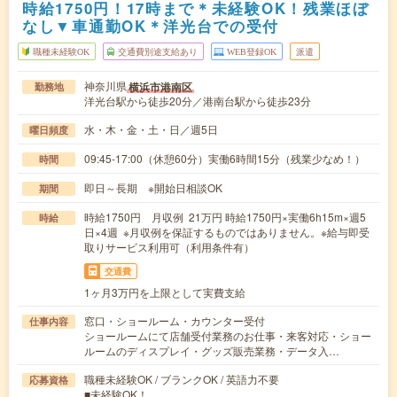
時給1750円！17時まで＊未経験OK！残業ほぼ
なし▼車通勤OK＊洋光台での受付
職種未経験OK
交通費別途支給あり
WEB登録OK
派遣
神奈川県
横浜市港南区
勤務地
洋光台駅から徒歩20分／港南台駅から徒歩23分
水・木・金・土・日／週5日
曜日頻度
09:45-17:00（休憩60分）実働6時間15分（残業少なめ！）
時間
即日～長期 ※開始日相談OK
期間
時給1750円 月収例 21万円 時給1750円×実働6h15m×週5
時給
日×4週 ※月収例を保証するものではありません。※給与即受
取りサービス利用可（利用条件有）
交通費
1ヶ月3万円を上限として実費支給
窓口・ショールーム・カウンター受付
仕事内容
ショールームにて店舗受付業務のお仕事・来客対応・ショー
ルームのディスプレイ・グッズ販売業務・データ入…
職種未経験OK / ブランクOK / 英語力不要
応募資格
■未経験OK！