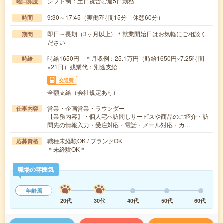
シフト制：土日祝含む週5日勤務
曜日頻度
9:30～17:45（実働7時間15分 休憩60分）
時間
即日～長期（3ヶ月以上）＊就業開始日はお気軽にご相談く
期間
ださい
時給1650円 ＊月収例：25.1万円（時給1650円×7.25時間
時給
×21日）残業代：別途支給
交通費
全額支給（会社規定あり）
営業・企画営業・ラウンダー
仕事内容
【業務内容】・個人宅へ訪問しサービスや商品のご紹介・訪
問先の情報入力・受注対応・電話・メール対応・カ…
職種未経験OK / ブランクOK
応募資格
＊未経験OK＊
職場の雰囲気
年齢層
20代
30代
40代
50代
60代