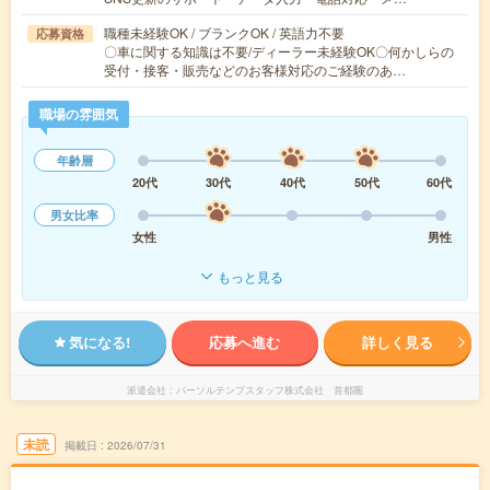
職種未経験OK / ブランクOK / 英語力不要
応募資格
〇車に関する知識は不要/ディーラー未経験OK〇何かしらの
受付・接客・販売などのお客様対応のご経験のあ…
職場の雰囲気
年齢層
20代
30代
40代
50代
60代
男女比率
女性
男性
もっと見る
気になる!
応募へ進む
詳しく見る
派遣会社
パーソルテンプスタッフ株式会社 首都圏
未読
掲載日
2026/07/31