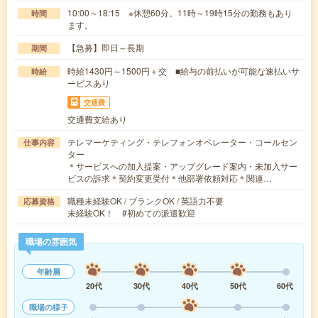
10:00～18:15 ※休憩60分。11時～19時15分の勤務もあり
時間
ます。
【急募】即日～長期
期間
時給1430円～1500円＋交 ■給与の前払いが可能な速払いサ
時給
ービスあり
交通費
交通費支給あり
テレマーケティング・テレフォンオペレーター・コールセン
仕事内容
ター
＊サービスへの加入提案・アップグレード案内・未加入サー
ビスの訴求＊契約変更受付＊他部署依頼対応＊関連…
職種未経験OK / ブランクOK / 英語力不要
応募資格
未経験OK！ #初めての派遣歓迎
職場の雰囲気
年齢層
20代
30代
40代
50代
60代
職場の様子