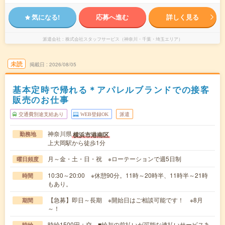
気になる!
応募へ進む
詳しく見る
派遣会社
株式会社スタッフサービス（神奈川・千葉・埼玉エリア）
未読
掲載日
2026/08/05
基本定時で帰れる＊アパレルブランドでの接客
販売のお仕事
交通費別途支給あり
WEB登録OK
派遣
神奈川県
横浜市港南区
勤務地
上大岡駅から徒歩1分
月～金・土・日・祝 ※ローテーションで週5日制
曜日頻度
10:30～20:00 ※休憩90分。11時～20時半、11時半～21時
時間
もあり。
【急募】即日～長期 ※開始日はご相談可能です！ ※8月
期間
～！
時給1500円＋交 ■給与の前払いが可能な速払いサービスあ
時給