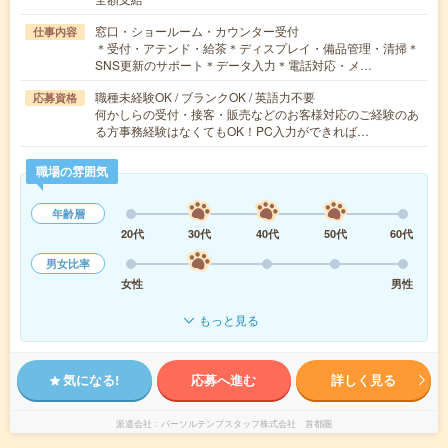
窓口・ショールーム・カウンター受付
仕事内容
＊受付・アテンド・給茶＊ディスプレイ・備品管理・清掃＊
SNS更新のサポート＊データ入力＊電話対応・メ…
職種未経験OK / ブランクOK / 英語力不要
応募資格
何かしらの受付・接客・販売などのお客様対応のご経験のあ
る方事務経験はなくてもOK！PC入力ができれば…
職場の雰囲気
年齢層
20代
30代
40代
50代
60代
男女比率
女性
男性
もっと見る
気になる!
応募へ進む
詳しく見る
派遣会社
パーソルテンプスタッフ株式会社 首都圏