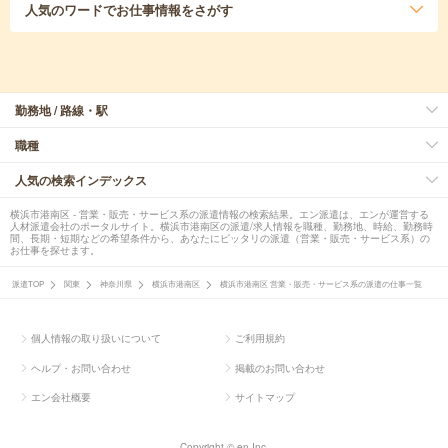
人気のワード
でお仕事情報をさがす
勤務地 / 路線・駅
職種
人気の検索インデックス
横浜市港南区 - 営業・販売・サービス系の派遣情報の検索結果。エン派遣は、エンが運営する
人材派遣会社のポータルサイト。横浜市港南区の派遣/求人情報を職種、勤務地、時給、勤務時
間、長期・短期などの希望条件から、あなたにピッタリの派遣（営業・販売・サービス系）の
お仕事を探せます。
派遣TOP
関東
神奈川県
横浜市港南区
横浜市港南区 営業・販売・サービス系の派遣の仕事一覧
個人情報の取り扱いについて
ご利用規約
ヘルプ・お問い合わせ
掲載のお問い合わせ
エン会社概要
サイトマップ
Copyright © en Inc.