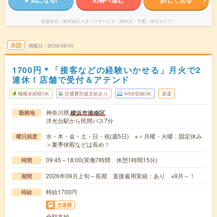
派遣会社
株式会社スタッフサービス（神奈川・千葉・埼玉エリア）
未読
掲載日
2026/08/05
1700円＊「接客などの経験いかせる」月火で2
連休！店舗で受付＆アテンド
職種未経験OK
交通費別途支給あり
WEB登録OK
派遣
神奈川県
横浜市港南区
勤務地
洋光台駅から民間バス7分
水・木・金・土・日・祝(週5日) ※＜月曜・火曜：固定休み
曜日頻度
＞夏季休暇などは長め！
09:45～18:00(実働7時間 休憩1時間15分)
時間
2026年09月上旬～長期 直接雇用実績：あり ※9月～！
期間
時給1700円
時給
交通費
全額支給