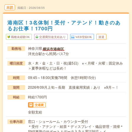
未読
掲載日
2026/08/05
港南区！3名体制！受付・アテンド！動きのあ
るお仕事！1700円
職種未経験OK
交通費別途支給あり
WEB登録OK
派遣
神奈川県
横浜市港南区
勤務地
洋光台駅から民間バス7分
水・木・金・土・日・祝(週5日) ※＜月曜・火曜：固定休み
曜日頻度
＞夏季休暇などは長め！
09:45～18:00(実働7時間 休憩1時間15分)
時間
2026年09月上旬～長期 直接雇用実績：あり ※9月～！
期間
時給1700円
時給
交通費
全額支給
窓口・ショールーム・カウンター受付
仕事内容
＊受付・アテンド・給茶＊ディスプレイ・備品管理・清掃＊
SNS更新のサポート＊データ入力＊電話対応・メ…