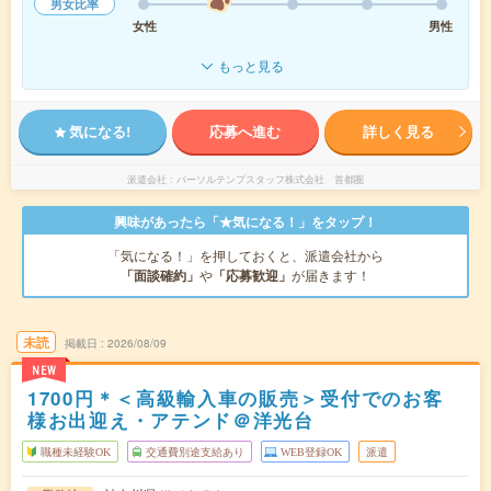
男女比率
女性
男性
もっと見る
気になる!
応募へ進む
詳しく見る
派遣会社
パーソルテンプスタッフ株式会社 首都圏
興味があったら「★気になる！」をタップ！
「気になる！」を押しておくと、派遣会社から
「面談確約」
や
「応募歓迎」
が届きます！
未読
掲載日
2026/08/09
NEW
1700円＊＜高級輸入車の販売＞受付でのお客
様お出迎え・アテンド＠洋光台
職種未経験OK
交通費別途支給あり
WEB登録OK
派遣