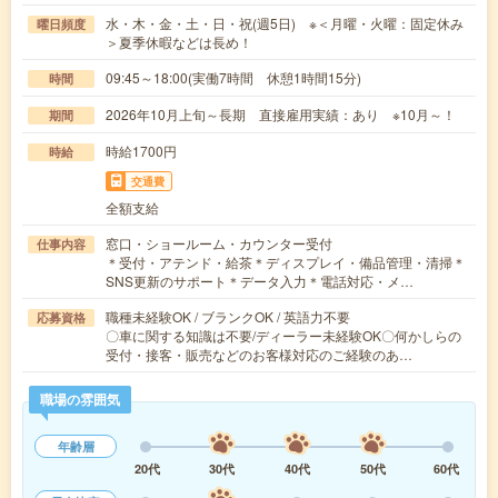
水・木・金・土・日・祝(週5日) ※＜月曜・火曜：固定休み
曜日頻度
＞夏季休暇などは長め！
09:45～18:00(実働7時間 休憩1時間15分)
時間
2026年10月上旬～長期 直接雇用実績：あり ※10月～！
期間
時給1700円
時給
交通費
全額支給
窓口・ショールーム・カウンター受付
仕事内容
＊受付・アテンド・給茶＊ディスプレイ・備品管理・清掃＊
SNS更新のサポート＊データ入力＊電話対応・メ…
職種未経験OK / ブランクOK / 英語力不要
応募資格
〇車に関する知識は不要/ディーラー未経験OK〇何かしらの
受付・接客・販売などのお客様対応のご経験のあ…
職場の雰囲気
年齢層
20代
30代
40代
50代
60代