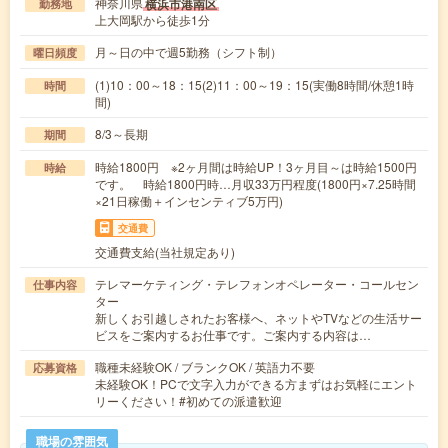
神奈川県
横浜市港南区
勤務地
上大岡駅から徒歩1分
月～日の中で週5勤務（シフト制）
曜日頻度
(1)10：00～18：15(2)11：00～19：15(実働8時間/休憩1時
時間
間)
8/3～長期
期間
時給1800円 ※2ヶ月間は時給UP！3ヶ月目～は時給1500円
時給
です。 時給1800円時…月収33万円程度(1800円×7.25時間
×21日稼働＋インセンティブ5万円)
交通費
交通費支給(当社規定あり)
テレマーケティング・テレフォンオペレーター・コールセン
仕事内容
ター
新しくお引越しされたお客様へ、ネットやTVなどの生活サー
ビスをご案内するお仕事です。ご案内する内容は…
職種未経験OK / ブランクOK / 英語力不要
応募資格
未経験OK！PCで文字入力ができる方まずはお気軽にエント
リーください！#初めての派遣歓迎
職場の雰囲気