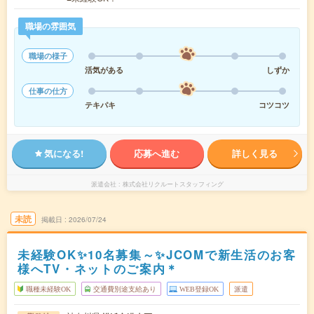
職場の雰囲気
職場の様子
活気がある
しずか
仕事の仕方
テキパキ
コツコツ
気になる!
応募へ進む
詳しく見る
派遣会社
株式会社リクルートスタッフィング
未読
掲載日
2026/07/24
未経験OK✨10名募集～✨JCOMで新生活のお客
様へTV・ネットのご案内＊
職種未経験OK
交通費別途支給あり
WEB登録OK
派遣