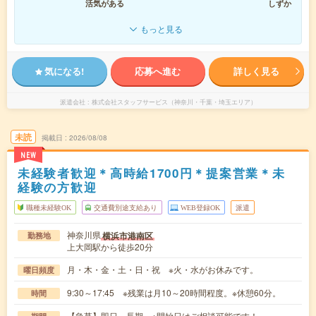
活気がある
しずか
もっと見る
気になる!
応募へ進む
詳しく見る
派遣会社
株式会社スタッフサービス（神奈川・千葉・埼玉エリア）
未読
掲載日
2026/08/08
NEW
未経験者歓迎＊高時給1700円＊提案営業＊未
経験の方歓迎
職種未経験OK
交通費別途支給あり
WEB登録OK
派遣
神奈川県
横浜市港南区
勤務地
上大岡駅から徒歩20分
月・木・金・土・日・祝 ※火・水がお休みです。
曜日頻度
9:30～17:45 ※残業は月10～20時間程度。※休憩60分。
時間
【急募】即日～長期 ※開始日はご相談可能です！