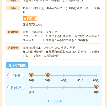
期間
時給1700円＋交 ■給与の前払いが可能な速払いサービスあ
時給
り
交通費
交通費支給あり
営業・企画営業・ラウンダー
仕事内容
＊ダイレクトセールスによる提案営業：新規飛び込み営業＊
加入促進・サービス案内＊各契約手続き＊お客様相…
職種未経験OK / ブランクOK / 英語力不要
応募資格
◆未経験者歓迎！◆普通自動運転免許（AT限定可）をお持ち
の方。 #初めての派遣歓迎
職場の雰囲気
年齢層
20代
30代
40代
50代
60代
男女比率
女性
男性
もっと見る