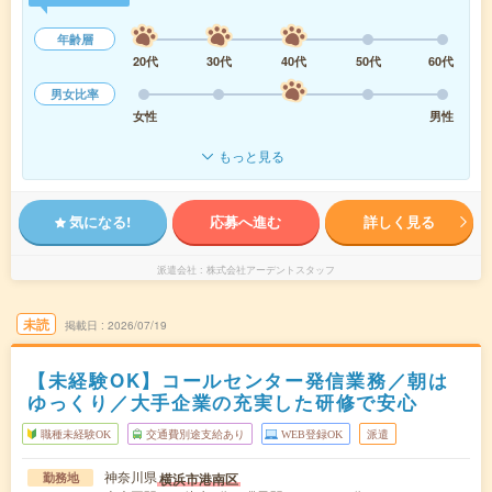
年齢層
20代
30代
40代
50代
60代
男女比率
女性
男性
もっと見る
気になる!
応募へ進む
詳しく見る
派遣会社
株式会社アーデントスタッフ
未読
掲載日
2026/07/19
【未経験OK】コールセンター発信業務／朝は
ゆっくり／大手企業の充実した研修で安心
職種未経験OK
交通費別途支給あり
WEB登録OK
派遣
神奈川県
横浜市港南区
勤務地