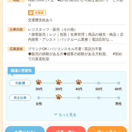
り
交通費
交通費支給あり
レジスタッフ・販売（その他）
仕事内容
＊接客販売｜レジ｜包装｜在庫管理｜商品の補充・検品｜店
内接客・アシスト｜バックルーム業務｜電話応対な…
ブランクOK / パソコンスキル不要 / 英語力不要
応募資格
◆販売の経験がある方◆接客の経験がある方歓迎。 #初め
ての派遣歓迎
職場の雰囲気
年齢層
20代
30代
40代
50代
60代
男女比率
女性
男性
もっと見る
気になる!
応募へ進む
詳しく見る