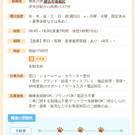
神奈川県
横浜市港南区
勤務地
洋光台駅から民間バス7分
水・木・金・土・日・祝(週5日) ※＜月曜・火曜：固定休み
曜日頻度
＞夏季休暇などは長め！
09:45～18:00(実働7時間 休憩1時間15分)
時間
【急募】即日～長期 直接雇用実績：あり ※8月～！
期間
時給1700円
時給
交通費
全額支給
窓口・ショールーム・カウンター受付
仕事内容
＊受付・アテンド・給茶＊ディスプレイ・備品管理・清掃＊
SNS更新のサポート＊データ入力＊電話対応・メ…
職種未経験OK / ブランクOK / 英語力不要
応募資格
〇車に関する知識は不要/ディーラー未経験OK〇何かしらの
受付・接客・販売などのお客様対応のご経験のあ…
職場の雰囲気
年齢層