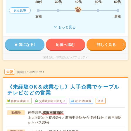
20代
30代
40代
50代
60代
男女比率
女性
男性
もっと見る
気になる!
応募へ進む
詳しく見る
派遣会社
株式会社ビッグアビリティ
未読
掲載日
2026/07/11
《未経験OK＆残業なし》大手企業でケーブル
テレビなどの営業
職種未経験OK
交通費別途支給あり
WEB登録OK
派遣
神奈川県
横浜市港南区
勤務地
上大岡駅から徒歩3分／港南中央駅から徒歩12分／東戸塚駅
からバス30分