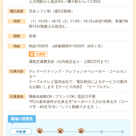
上大岡駅から徒歩3分／磯子駅からバス20分
完全シフト制（週5日勤務）
曜日頻度
（1）10:00～18:15（2）11:00～19:15※休憩1時間、実働7時
時間
間15分勤務土日祝含む…
長期
期間
時給1550円 ※研修期間中1500円（約5ヶ月）
時給
交通費
通勤交通費支給（社内規定あり・上限3万円まで）
テレマーケティング・テレフォンオペレーター・コールセン
仕事内容
ター
ケーブルテレビ提供会社で、電話発信によるサービスの案内
をお願いします【サービス内容】 *ケーブルテレ…
職種未経験OK / ブランクOK / 英語力不要
応募資格
*PCの基本操作が出来る方*キーボード入力が出来る方（ロー
マ字：60文字/分）*シフト勤務できる方（…
職場の雰囲気
年齢層