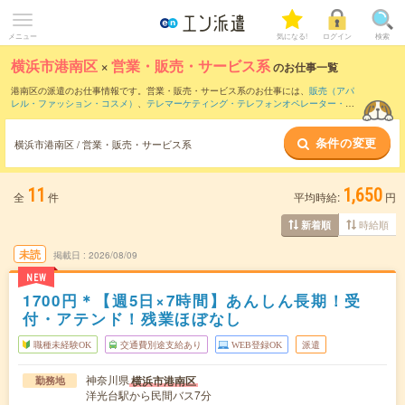
メニュー
気になる!
ログイン
検索
横浜市港南区
×
営業・販売・サービス系
のお仕事一覧
港南区の派遣のお仕事情報です。営業・販売・サービス系のお仕事には、
販売（アパ
レル・ファッション・コスメ）
、
テレマーケティング・テレフォンオペレーター・コ
ールセンター
、
窓口・ショールーム・カウンター受付
などがあります。さらに、
短期
・
単発
などの期間や、
職種未経験OK
などのこだわり条件で絞り込んでいただけます。
条件の変更
横浜市港南区 / 営業・販売・サービス系
11
1,650
全
件
平均時給:
円
時給順
新着順
未読
掲載日
2026/08/09
NEW
1700円＊【週5日×7時間】あんしん長期！受
付・アテンド！残業ほぼなし
職種未経験OK
交通費別途支給あり
WEB登録OK
派遣
神奈川県
横浜市港南区
勤務地
洋光台駅から民間バス7分