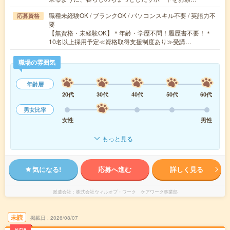
職種未経験OK / ブランクOK / パソコンスキル不要 / 英語力不
応募資格
要
【無資格・未経験OK】＊年齢・学歴不問！履歴書不要！＊
10名以上採用予定≪資格取得支援制度あり≫受講…
職場の雰囲気
年齢層
20代
30代
40代
50代
60代
男女比率
女性
男性
もっと見る
気になる!
応募へ進む
詳しく見る
派遣会社
株式会社ウィルオブ・ワーク ケアワーク事業部
未読
掲載日
2026/08/07