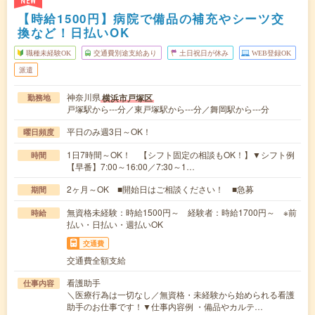
NEW
【時給1500円】病院で備品の補充やシーツ交
換など！日払いOK
職種未経験OK
交通費別途支給あり
土日祝日が休み
WEB登録OK
派遣
神奈川県
横浜市戸塚区
勤務地
戸塚駅から---分／東戸塚駅から---分／舞岡駅から---分
平日のみ週3日～OK！
曜日頻度
1日7時間～OK！ 【シフト固定の相談もOK！】▼シフト例
時間
【早番】7:00～16:00／7:30～1…
2ヶ月～OK ■開始日はご相談ください！ ■急募
期間
無資格未経験：時給1500円～ 経験者：時給1700円～ ※前
時給
払い・日払い・週払いOK
交通費
交通費全額支給
看護助手
仕事内容
＼医療行為は一切なし／無資格・未経験から始められる看護
助手のお仕事です！▼仕事内容例 ・備品やカルテ…