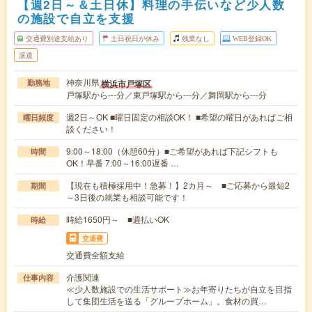
【週2日～＆土日休】料理の手伝いなど少人数
の施設で自立を支援
交通費別途支給あり
土日祝日が休み
残業なし
WEB登録OK
派遣
神奈川県
横浜市戸塚区
勤務地
戸塚駅から---分／東戸塚駅から---分／舞岡駅から---分
週2日～OK ■曜日固定の相談OK！ ■希望の曜日があればご相
曜日頻度
談ください！
9:00～18:00（休憩60分）■ご希望があれば下記シフトも
時間
OK！早番 7:00～16:00遅番 …
【現在も積極採用中！急募！】2カ月～ ■ご応募から最短2
期間
～3日後の就業も相談可能です！
時給1650円～ ■週払いOK
時給
交通費
交通費全額支給
介護関連
仕事内容
≪少人数施設での生活サポート≫お年寄りたちが自立を目指
して集団生活を送る「グループホーム」。食材の買…