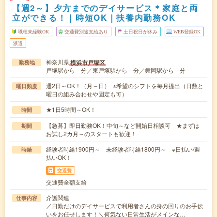
【週2～】夕方までのデイサービス＊家庭と両
立ができる！｜時短OK｜扶養内勤務OK
職種未経験OK
交通費別途支給あり
土日祝日が休み
WEB登録OK
派遣
神奈川県
横浜市戸塚区
勤務地
戸塚駅から---分／東戸塚駅から---分／舞岡駅から---分
週2日～OK！（月～日） ※希望のシフトを毎月提出（日数と
曜日頻度
曜日の組み合わせや固定も可）
★1日5時間～OK！
時間
【急募】即日勤務OK！中旬～など開始日相談可 ★まずは
期間
お試し2カ月～のスタートも歓迎！
経験者時給1900円～ 未経験者時給1800円～ ※日払い/週
時給
払いOK！
交通費
交通費全額支給
介護関連
仕事内容
／日勤だけのデイサービスで利用者さんの身の回りのお手伝
いをお任せします！＼何気ない日常生活がメインな…