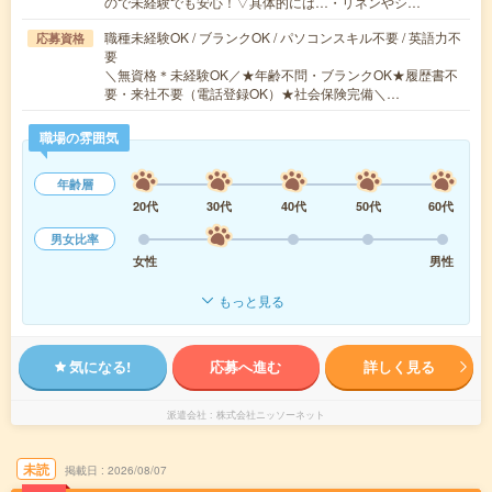
ので未経験でも安心！▽具体的には…・リネンやシ…
職種未経験OK / ブランクOK / パソコンスキル不要 / 英語力不
応募資格
要
＼無資格＊未経験OK／★年齢不問・ブランクOK★履歴書不
要・来社不要（電話登録OK）★社会保険完備＼…
職場の雰囲気
年齢層
20代
30代
40代
50代
60代
男女比率
女性
男性
もっと見る
気になる!
応募へ進む
詳しく見る
派遣会社
株式会社ニッソーネット
未読
掲載日
2026/08/07