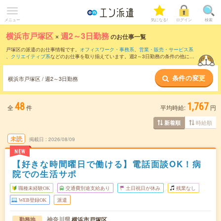
メニュー
気になる!
ログイン
検索
横浜市戸塚区
×
週2～3日勤務
のお仕事一覧
戸塚区の派遣のお仕事情報です。
オフィスワーク・事務系
、
営業・販売・サービス系
、
クリエイティブ系
などのお仕事を取り揃えています。週2～3日勤務の条件の他に、
交通費別途支給あり
、
職種未経験OK
、
友だちと一緒の応募OK
などのこだわり条件も
取り揃えています。
条件の変更
横浜市戸塚区 / 週2～3日勤務
48
1,767
全
件
平均時給:
円
時給順
新着順
未読
掲載日
2026/08/09
NEW
【好きな時間曜日で働ける】電話面談OK！病
院での生活サポ
職種未経験OK
交通費別途支給あり
土日祝日が休み
残業なし
WEB登録OK
派遣
神奈川県
横浜市戸塚区
勤務地