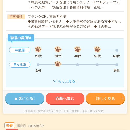
＊職員の勤怠データ管理（専用システム・Excelフォーマッ
トへの入力）｜物品管理｜各種資料作成｜正社…
ブランクOK / 英語力不要
応募資格
◆業界経験問いません！◆人事事務の経験がある方◆何かし
らの勤怠データ管理の経験がある方歓迎。◆【必要…
職場の雰囲気
年齢層
20代
30代
40代
50代
60代
男女比率
女性
男性
もっと見る
気になる!
応募へ進む
詳しく見る
派遣会社
株式会社スタッフサービス（神奈川・千葉・埼玉エリア）
未読
掲載日
2026/08/07