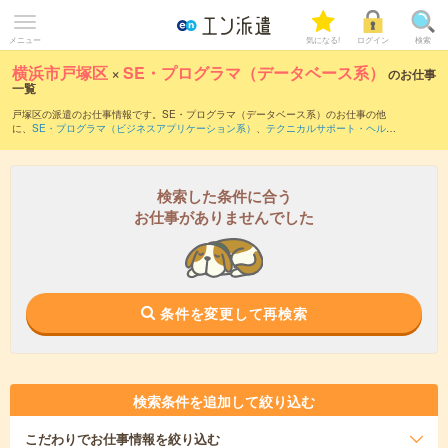
メニュー
気になる!
ログイン
検索
横浜市戸塚区
×
SE・プログラマ（データベース系）
のお仕事
一覧
戸塚区の派遣のお仕事情報です。SE・プログラマ（データベース系）のお仕事の他
に、
SE・プログラマ（ビジネスアプリケーション系）
、
テクニカルサポート・ヘルプ
デスク
、
サーバ・ネットワークエンジニア
などを取り揃えています。さらに、
短期
・
単発
などの期間や、
職種未経験OK
などのこだわり条件で絞り込んでいただけます。職
種辞典：
SE・プログラマ（データベース系）のお仕事とは？とは？
検索した条件に合う
お仕事がありませんでした
条件を変更して再検索
検索条件を追加して絞り込む
こだわり
でお仕事情報を絞り込む