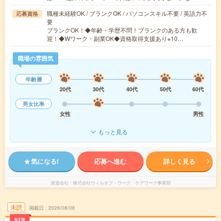
職種未経験OK / ブランクOK / パソコンスキル不要 / 英語力不
応募資格
要
ブランクOK！◆年齢・学歴不問！ブランクのある方も歓
迎！◆Wワーク・副業OK◆資格取得支援あり※10…
職場の雰囲気
年齢層
20代
30代
40代
50代
60代
男女比率
女性
男性
もっと見る
気になる!
応募へ進む
詳しく見る
派遣会社
株式会社ウィルオブ・ワーク ケアワーク事業部
未読
掲載日
2026/08/08
NEW