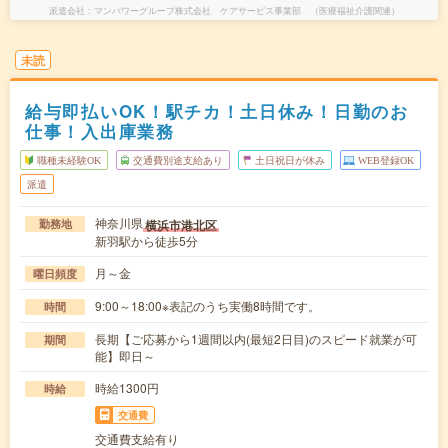
派遣会社
マンパワーグループ株式会社 ケアサービス事業部 （医療福祉介護関連）
未読
給与即払いOK！駅チカ！土日休み！日勤のお
仕事！入出庫業務
職種未経験OK
交通費別途支給あり
土日祝日が休み
WEB登録OK
派遣
神奈川県
横浜市港北区
勤務地
新羽駅から徒歩5分
月～金
曜日頻度
9:00～18:00※表記のうち実働8時間です。
時間
長期【ご応募から1週間以内(最短2日目)のスピード就業が可
期間
能】即日～
時給1300円
時給
交通費
交通費支給有り