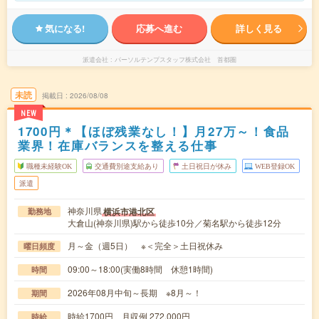
気になる!
応募へ進む
詳しく見る
派遣会社
パーソルテンプスタッフ株式会社 首都圏
未読
掲載日
2026/08/08
NEW
1700円＊【ほぼ残業なし！】月27万～！食品
業界！在庫バランスを整える仕事
職種未経験OK
交通費別途支給あり
土日祝日が休み
WEB登録OK
派遣
神奈川県
横浜市港北区
勤務地
大倉山(神奈川県)駅から徒歩10分／菊名駅から徒歩12分
月～金（週5日） ※＜完全＞土日祝休み
曜日頻度
09:00～18:00(実働8時間 休憩1時間)
時間
2026年08月中旬～長期 ※8月～！
期間
時給1700円 月収例 272,000円
時給