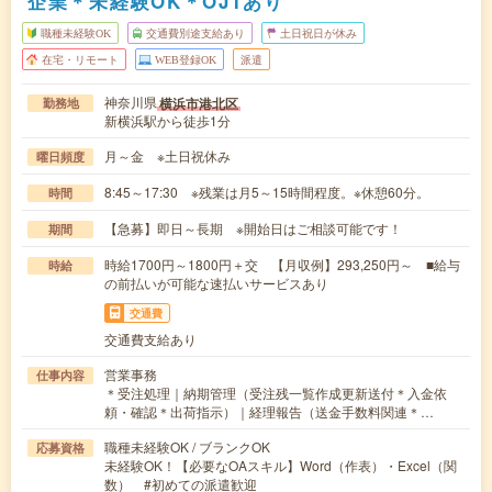
企業＊未経験OK＊OJTあり
職種未経験OK
交通費別途支給あり
土日祝日が休み
在宅・リモート
WEB登録OK
派遣
神奈川県
横浜市港北区
勤務地
新横浜駅から徒歩1分
月～金 ※土日祝休み
曜日頻度
8:45～17:30 ※残業は月5～15時間程度。※休憩60分。
時間
【急募】即日～長期 ※開始日はご相談可能です！
期間
時給1700円～1800円＋交 【月収例】293,250円～ ■給与
時給
の前払いが可能な速払いサービスあり
交通費
交通費支給あり
営業事務
仕事内容
＊受注処理｜納期管理（受注残一覧作成更新送付＊入金依
頼・確認＊出荷指示）｜経理報告（送金手数料関連＊…
職種未経験OK / ブランクOK
応募資格
未経験OK！【必要なOAスキル】Word（作表）・Excel（関
数） #初めての派遣歓迎