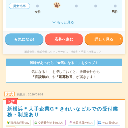
男女比率
女性
男性
もっと見る
気になる!
応募へ進む
詳しく見る
派遣会社
株式会社スタッフサービス（神奈川・千葉・埼玉エリア）
興味があったら「★気になる！」をタップ！
「気になる！」を押しておくと、派遣会社から
「面談確約」
や
「応募歓迎」
が届きます！
未読
掲載日
2026/08/08
NEW
新横浜＊大手企業G＊きれいなビルでの受付業
務・制服あり
職種未経験OK
交通費別途支給あり
土日祝日が休み
WEB登録OK