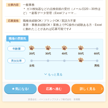
一般事務
仕事内容
＊ ガス検知器などの点検依頼の受付（メール/日20～30件ほ
ど）＊顧客データ管理（Excelフォーマ…
職種未経験OK / ブランクOK / 英語力不要
応募資格
業界・事務未経験OK！業務上でPC操作の経験ある方・Excel
に触れたことがあれば応募可能です♪
職場の雰囲気
年齢層
20代
30代
40代
50代
60代
男女比率
女性
男性
もっと見る
気になる!
応募へ進む
詳しく見る
派遣会社
パーソルテンプスタッフ株式会社 首都圏