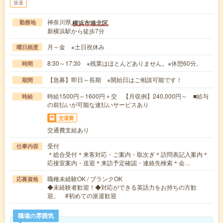
派遣
神奈川県
横浜市港北区
勤務地
新横浜駅から徒歩7分
月～金 ※土日祝休み
曜日頻度
8:30～17:30 ※残業はほとんどありません。※休憩60分。
時間
【急募】即日～長期 ※開始日はご相談可能です！
期間
時給1500円～1600円＋交 【月収例】240,000円～ ■給与
時給
の前払いが可能な速払いサービスあり
交通費
交通費支給あり
受付
仕事内容
＊総合受付＊来客対応・ご案内・取次ぎ＊訪問表記入案内＊
応接室案内・送迎＊来訪予定確認・連絡先検索＊会…
職種未経験OK / ブランクOK
応募資格
◆未経験者歓迎！◆対応ができる英語力をお持ちの方歓
迎。 #初めての派遣歓迎
職場の雰囲気