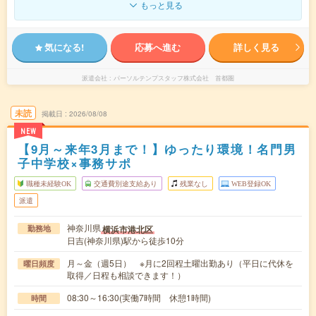
もっと見る
気になる!
応募へ進む
詳しく見る
派遣会社
パーソルテンプスタッフ株式会社 首都圏
未読
掲載日
2026/08/08
NEW
【9月～来年3月まで！】ゆったり環境！名門男
子中学校×事務サポ
職種未経験OK
交通費別途支給あり
残業なし
WEB登録OK
派遣
神奈川県
横浜市港北区
勤務地
日吉(神奈川県)駅から徒歩10分
月～金（週5日） ※月に2回程土曜出勤あり（平日に代休を
曜日頻度
取得／日程も相談できます！）
08:30～16:30(実働7時間 休憩1時間)
時間