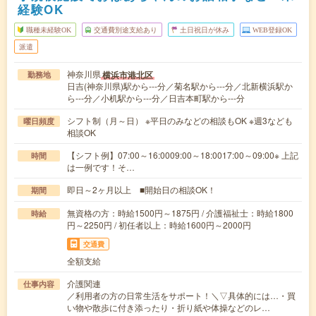
経験OK
職種未経験OK
交通費別途支給あり
土日祝日が休み
WEB登録OK
派遣
神奈川県
横浜市港北区
勤務地
日吉(神奈川県)駅から---分／菊名駅から---分／北新横浜駅か
ら---分／小机駅から---分／日吉本町駅から---分
シフト制（月～日） ※平日のみなどの相談もOK ※週3なども
曜日頻度
相談OK
【シフト例】07:00～16:0009:00～18:0017:00～09:00※ 上記
時間
は一例です！そ…
即日～2ヶ月以上 ■開始日の相談OK！
期間
無資格の方：時給1500円～1875円 / 介護福祉士：時給1800
時給
円～2250円 / 初任者以上：時給1600円～2000円
交通費
全額支給
介護関連
仕事内容
／利用者の方の日常生活をサポート！＼▽具体的には…・買
い物や散歩に付き添ったり・折り紙や体操などのレ…