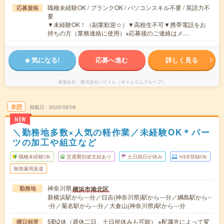
職種未経験OK / ブランクOK / パソコンスキル不要 / 英語力不
応募資格
要
▼未経験OK！（副業歓迎☆）▼高校生不可▼携帯電話をお
持ちの方（業務連絡に使用）※応募後のご連絡はメ…
気になる!
応募へ進む
詳しく見る
派遣会社
株式会社バイトレ（キャムコムグループ）
未読
掲載日
2026/08/08
NEW
＼勤務地多数×人気の軽作業／未経験OK＊パー
ツの加工や組立など
職種未経験OK
交通費別途支給あり
土日祝日が休み
WEB登録OK
無期雇用派遣
神奈川県
横浜市港北区
勤務地
新横浜駅から---分／日吉(神奈川県)駅から---分／綱島駅から--
-分／菊名駅から---分／大倉山(神奈川県)駅から---分
5勤2休（週休二日、土日祝休みも可能） ※配属先によって変
曜日頻度