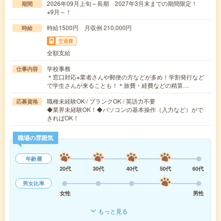
2026年09月上旬～長期 2027年3月末までの期間限定！
期間
※9月～！
時給1500円 月収例 210,000円
時給
交通費
全額支給
学校事務
仕事内容
＊窓口対応※業者さんや郵便の方などが多め！学割発行など
で学生さんが来ることも！＊旅費・経費などの精算…
職種未経験OK / ブランクOK / 英語力不要
応募資格
◆業界未経験OK！◆パソコンの基本操作（入力など）がで
きればOK！
職場の雰囲気
年齢層
20代
30代
40代
50代
60代
男女比率
女性
男性
もっと見る