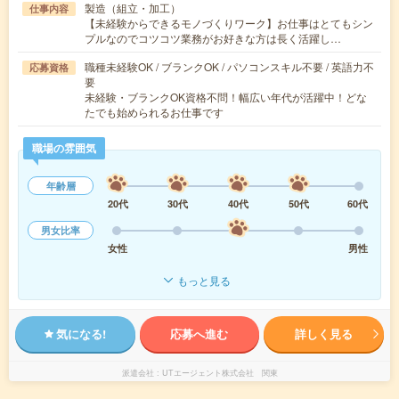
製造（組立・加工）
仕事内容
【未経験からできるモノづくりワーク】お仕事はとてもシン
プルなのでコツコツ業務がお好きな方は長く活躍し…
職種未経験OK / ブランクOK / パソコンスキル不要 / 英語力不
応募資格
要
未経験・ブランクOK資格不問！幅広い年代が活躍中！どな
たでも始められるお仕事です
職場の雰囲気
年齢層
20代
30代
40代
50代
60代
男女比率
女性
男性
もっと見る
気になる!
応募へ進む
詳しく見る
派遣会社
UTエージェント株式会社 関東