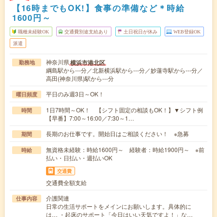
【16時までもOK!】食事の準備など＊時給
1600円～
職種未経験OK
交通費別途支給あり
土日祝日が休み
WEB登録OK
派遣
神奈川県
横浜市港北区
勤務地
綱島駅から---分／北新横浜駅から---分／妙蓮寺駅から---分／
高田(神奈川県)駅から---分
平日のみ週3日～OK！
曜日頻度
1日7時間～OK！ 【シフト固定の相談もOK！】▼シフト例
時間
【早番】7:00～16:00／7:30～1…
長期のお仕事です。開始日はご相談ください！ ※急募
期間
無資格未経験：時給1600円～ 経験者：時給1900円～ ※前
時給
払い・日払い・週払いOK
交通費
交通費全額支給
介護関連
仕事内容
日常の生活サポートをメインにお願いします。具体的に
は… ・起床のサポート「今日はいい天気ですよ！」な…