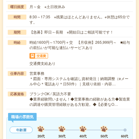
月～金 ※土日祝休み
曜日頻度
8:30～17:35 ※残業はほとんどありません。※休憩は65分で
時間
す。
【急募】即日～長期 ※開始日はご相談可能です！
期間
時給1600円～1700円＋交 【月収例】265,999円～ ■給与
時給
の前払いが可能な速払いサービスあり
交通費
交通費支給あり
営業事務
仕事内容
＊図面・専用システムを確認し資材発注｜納期調整（eメー
ル中心＊電話あり＊日50件）｜見積り依頼・内容…
ブランクOK / 英語力不要
応募資格
◆業界経験問いません！◆営業事務の経験がある方◆製造業
の調達や購買管理経験がある方歓迎。◆【必要なO…
職場の雰囲気
年齢層
20代
30代
40代
50代
60代