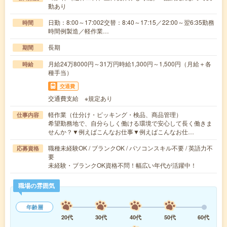
動あり
日勤：8:00～17:002交替：8:40～17:15／22:00～翌6:35勤務
時間
時間例製造／軽作業…
長期
期間
月給24万8000円～31万円時給1,300円～1,500円（月給＋各
時給
種手当）
交通費
交通費支給 ※規定あり
軽作業（仕分け・ピッキング・検品、商品管理）
仕事内容
希望勤務地で、自分らしく働ける環境で安心して長く働きま
せんか？▼例えばこんなお仕事▼例えばこんなお仕…
職種未経験OK / ブランクOK / パソコンスキル不要 / 英語力不
応募資格
要
未経験・ブランクOK資格不問！幅広い年代が活躍中！
職場の雰囲気
年齢層
20代
30代
40代
50代
60代