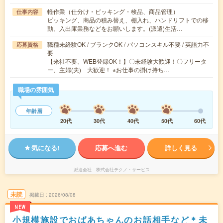
軽作業（仕分け・ピッキング・検品、商品管理）
仕事内容
ピッキング、商品の積み替え、棚入れ、ハンドリフトでの移
動、入出庫業務などをお願いします。(派遣)生活…
職種未経験OK / ブランクOK / パソコンスキル不要 / 英語力不
応募資格
要
【来社不要、WEB登録OK！】〇未経験大歓迎！〇フリータ
ー、主婦(夫) 大歓迎！ ※お仕事の掛け持ち…
職場の雰囲気
年齢層
20代
30代
40代
50代
60代
気になる!
応募へ進む
詳しく見る
派遣会社
株式会社テクノ・サービス
未読
掲載日
2026/08/08
NEW
小規模施設でおばあちゃんのお話相手など＊未