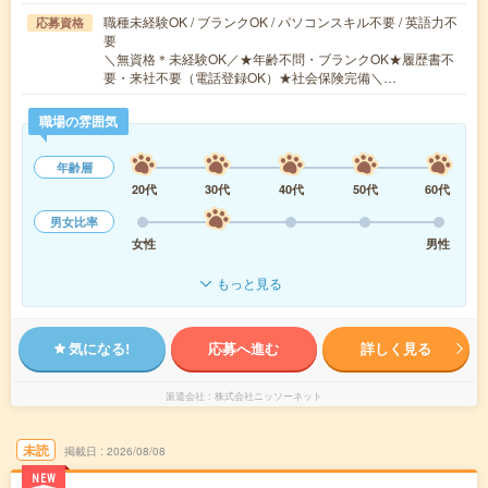
職種未経験OK / ブランクOK / パソコンスキル不要 / 英語力不
応募資格
要
＼無資格＊未経験OK／★年齢不問・ブランクOK★履歴書不
要・来社不要（電話登録OK）★社会保険完備＼…
職場の雰囲気
年齢層
20代
30代
40代
50代
60代
男女比率
女性
男性
もっと見る
気になる!
応募へ進む
詳しく見る
派遣会社
株式会社ニッソーネット
未読
掲載日
2026/08/08
NEW