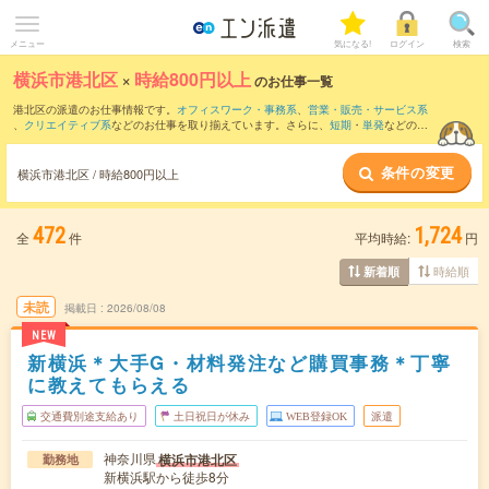
メニュー
気になる!
ログイン
検索
横浜市港北区
×
時給800円以上
のお仕事一覧
港北区の派遣のお仕事情報です。
オフィスワーク・事務系
、
営業・販売・サービス系
、
クリエイティブ系
などのお仕事を取り揃えています。さらに、
短期
・
単発
などの期
間や、
職種未経験OK
などのこだわり条件で絞り込んでいただけます。
条件の変更
時給
1250円以上
・
1800円以上
の求人はこちら
横浜市港北区 / 時給800円以上
当サイトでは法令を遵守し、最低賃金以上の求人のみを掲載しています。
472
1,724
全
件
平均時給:
円
時給順
新着順
未読
掲載日
2026/08/08
NEW
新横浜＊大手G・材料発注など購買事務＊丁寧
に教えてもらえる
交通費別途支給あり
土日祝日が休み
WEB登録OK
派遣
神奈川県
横浜市港北区
勤務地
新横浜駅から徒歩8分