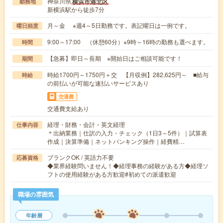
神奈川県
横浜市港北区
勤務地
新横浜駅から徒歩7分
月～金 ※週4～5日勤務です。表記曜日は一例です。
曜日頻度
9:00～17:00 （休憩60分）※9時～16時の勤務も選べます。
時間
【急募】即日～長期 ※開始日はご相談可能です！
期間
時給1700円～1750円＋交 【月収例】282,625円～ ■給与
時給
の前払いが可能な速払いサービスあり
交通費
交通費支給あり
経理・財務・会計・英文経理
仕事内容
＊出納業務｜仕訳の入力・チェック（1日3～5件）｜試算表
作成｜決算準備｜ネットバンキング操作｜経費精…
ブランクOK / 英語力不要
応募資格
◆業界経験問いません！◆経理事務の経験がある方◆経理ソ
フトの使用経験がある方歓迎#初めての派遣歓迎
職場の雰囲気
年齢層