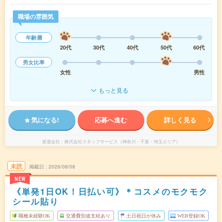
職場の雰囲気
年齢層
20代
30代
40代
50代
60代
男女比率
女性
男性
もっと見る
気になる!
応募へ進む
詳しく見る
派遣会社
株式会社スタッフサービス（神奈川・千葉・埼玉エリア）
未読
掲載日
2026/08/08
NEW
《単発1日OK！日払い可》＊コスメのモクモク
シール貼り
職種未経験OK
交通費別途支給あり
土日祝日が休み
WEB登録OK