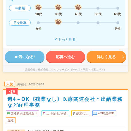
年齢層
20代
30代
40代
50代
60代
男女比率
女性
男性
もっと見る
気になる!
応募へ進む
詳しく見る
派遣会社
株式会社スタッフサービス（神奈川・千葉・埼玉エリア）
未読
掲載日
2026/08/08
NEW
週4～OK《残業なし》医療関連会社＊出納業務
など経理事務
交通費別途支給あり
土日祝日が休み
残業なし
WEB登録OK
派遣