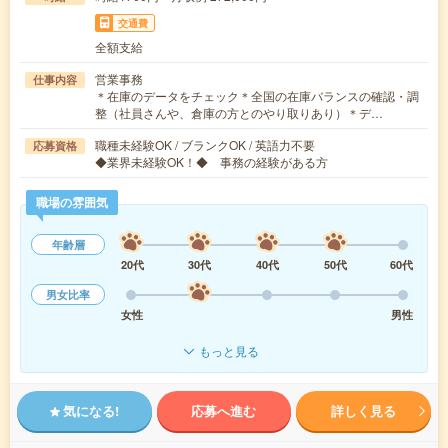
交通費
全額支給
営業事務
仕事内容
＊在庫のデータをチェック＊全国の在庫バランスの確認・調
整（社員さんや、倉庫の方とのやり取りあり）＊デ…
職種未経験OK / ブランクOK / 英語力不要
応募資格
◆業界未経験OK！◆ 事務の経験がある方
職場の雰囲気
年齢層
20代
30代
40代
50代
60代
男女比率
女性
男性
もっと見る
気になる!
応募へ進む
詳しく見る