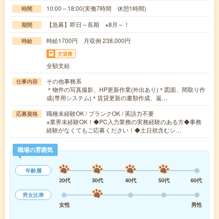
10:00～18:00(実働7時間 休憩1時間)
時間
【急募】即日～長期 ※8月～！
期間
時給1700円 月収例 238,000円
時給
交通費
全額支給
その他事務系
仕事内容
＊物件の写真撮影、HP更新作業(外出あり)＊図面、間取り作
成(専用システム)＊賃貸更新の書類作成、返…
職種未経験OK / ブランクOK / 英語力不要
応募資格
※業界未経験OK！◆PC入力業務の実務経験のある方◆事務
経験がなくてもご応募ください！◆土日祝含むシ…
職場の雰囲気
年齢層
20代
30代
40代
50代
60代
男女比率
女性
男性