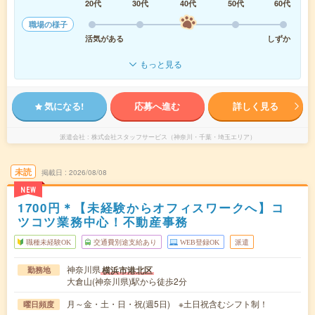
20代
30代
40代
50代
60代
職場の様子
活気がある
しずか
もっと見る
気になる!
応募へ進む
詳しく見る
派遣会社
株式会社スタッフサービス（神奈川・千葉・埼玉エリア）
未読
掲載日
2026/08/08
NEW
1700円＊【未経験からオフィスワークへ】コ
ツコツ業務中心！不動産事務
職種未経験OK
交通費別途支給あり
WEB登録OK
派遣
神奈川県
横浜市港北区
勤務地
大倉山(神奈川県)駅から徒歩2分
月～金・土・日・祝(週5日) ※土日祝含むシフト制！
曜日頻度