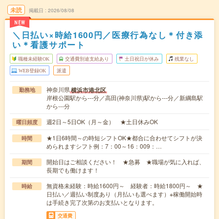
未読
掲載日
2026/08/08
NEW
＼日払い×時給1600円／医療行為なし＊付き添
い＊看護サポート
職種未経験OK
交通費別途支給あり
土日祝日が休み
残業なし
WEB登録OK
派遣
神奈川県
横浜市港北区
勤務地
岸根公園駅から---分／高田(神奈川県)駅から---分／新綱島駅
から---分
週2日～5日OK（月～金） ★土日休みOK
曜日頻度
★1日6時間～の時短シフトOK★都合に合わせてシフトが決
時間
められますシフト例：7：00～16：009：…
開始日はご相談ください！ ★急募 ★職場が気に入れば、
期間
長期でも働けます！
無資格未経験：時給1600円～ 経験者：時給1800円～ ★
時給
日払い／週払い制度あり（月払いも選べます）※稼働開始時
は手続き完了次第のお支払いとなります。
交通費