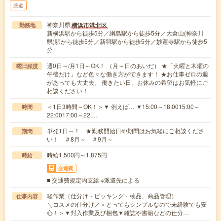
派遣
神奈川県
横浜市港北区
勤務地
新横浜駅から徒歩5分／綱島駅から徒歩5分／大倉山(神奈川
県)駅から徒歩5分／新羽駅から徒歩5分／妙蓮寺駅から徒歩5
分
週0日～/月1日～OK！ （月～日のあいだ） ★「火曜と木曜の
曜日頻度
午後だけ」など色々な働き方ができます！ ★お仕事ゼロの週
があっても大丈夫。 働きたい日、お休みの希望はお気軽にご
相談ください！
＜1日3時間～OK！＞▼ 例えば… ▼15:00～18:0015:00～
時間
22:0017:00～22:…
単発1日～！ ★勤務開始日や期間はお気軽にご相談くださ
期間
い！ ＃8月～ ＃9月～
時給1,500円～1,875円
時給
交通費
■ 交通費規定内支給 ※派遣先による
軽作業（仕分け・ピッキング・検品、商品管理）
仕事内容
＼コスメの仕分け／＜とってもシンプルなので未経験でも安
心！＞▼封入作業及び梱包▼雑誌や書籍などの仕分…