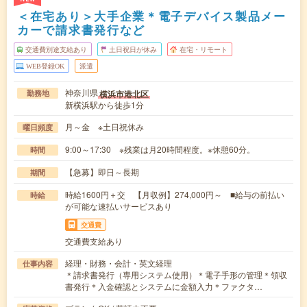
＜在宅あり＞大手企業＊電子デバイス製品メー
カーで請求書発行など
交通費別途支給あり
土日祝日が休み
在宅・リモート
WEB登録OK
派遣
神奈川県
横浜市港北区
勤務地
新横浜駅から徒歩1分
月～金 ※土日祝休み
曜日頻度
9:00～17:30 ※残業は月20時間程度。※休憩60分。
時間
【急募】即日～長期
期間
時給1600円＋交 【月収例】274,000円～ ■給与の前払い
時給
が可能な速払いサービスあり
交通費
交通費支給あり
経理・財務・会計・英文経理
仕事内容
＊請求書発行（専用システム使用）＊電子手形の管理＊領収
書発行＊入金確認とシステムに金額入力＊ファクタ…