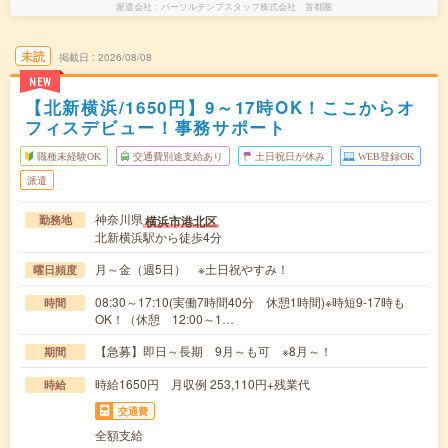
派遣会社
パーソルテンプスタッフ株式会社 首都圏
未読
掲載日
2026/08/08
NEW
【北新横浜/1650円】9～17時OK！ここからオ
フィスデビュー！事務サポート
職種未経験OK
交通費別途支給あり
土日祝日が休み
WEB登録OK
派遣
神奈川県
横浜市港北区
勤務地
北新横浜駅から徒歩4分
月～金（週5日） ※土日祝やすみ！
曜日頻度
08:30～17:10(実働7時間40分 休憩1時間)※時短9-17時も
時間
OK！（休憩 12:00～1…
【急募】即日～長期 9月～も可 ※8月～！
期間
時給1650円 月収例 253,110円+残業代
時給
交通費
全額支給