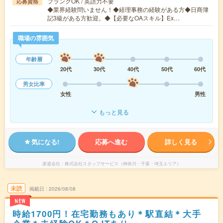
ブランクOK / 英語力不要
応募資格
◆業界経験問いません！◆経理事務の経験がある方◆日商簿
記3級がある方歓迎。◆【必要なOAスキル】Ex…
職場の雰囲気
年齢層
20代
30代
40代
50代
60代
男女比率
女性
男性
もっと見る
気になる!
応募へ進む
詳しく見る
派遣会社
株式会社スタッフサービス（神奈川・千葉・埼玉エリア）
未読
掲載日
2026/08/08
NEW
時給1700円！在宅勤務もあり＊駅直結＊大手