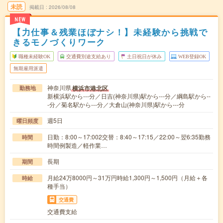
未読
掲載日
2026/08/08
NEW
【力仕事＆残業ほぼナシ！】未経験から挑戦で
きるモノづくりワーク
職種未経験OK
交通費別途支給あり
土日祝日が休み
WEB登録OK
無期雇用派遣
神奈川県
横浜市港北区
勤務地
新横浜駅から---分／日吉(神奈川県)駅から---分／綱島駅から--
-分／菊名駅から---分／大倉山(神奈川県)駅から---分
週5日
曜日頻度
日勤：8:00～17:002交替：8:40～17:15／22:00～翌6:35勤務
時間
時間例製造／軽作業…
長期
期間
月給24万8000円～31万円時給1,300円～1,500円（月給＋各
時給
種手当）
交通費
交通費支給