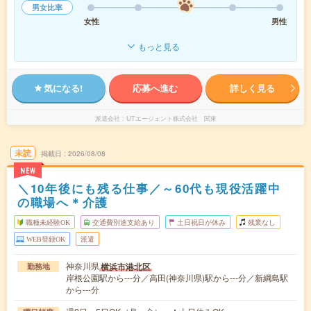
男女比率
女性
男性
もっと見る
気になる!
応募へ進む
詳しく見る
派遣会社
UTエージェント株式会社 関東
未読
掲載日
2026/08/08
NEW
＼10年後にも残る仕事／～60代も現役活躍中
の職場へ＊介護
職種未経験OK
交通費別途支給あり
土日祝日が休み
残業なし
WEB登録OK
派遣
神奈川県
横浜市港北区
勤務地
岸根公園駅から---分／高田(神奈川県)駅から---分／新綱島駅
から---分