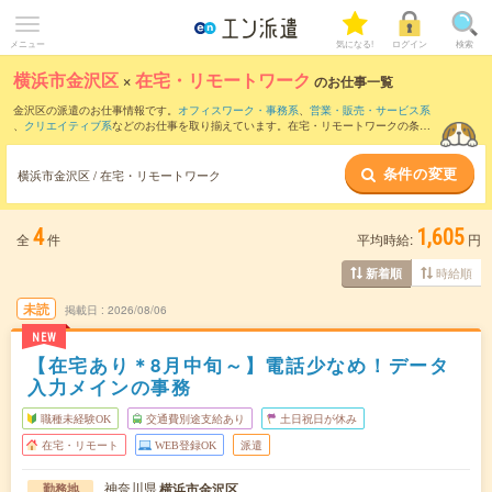
メニュー
気になる!
ログイン
検索
横浜市金沢区
×
在宅・リモートワーク
のお仕事一覧
金沢区の派遣のお仕事情報です。
オフィスワーク・事務系
、
営業・販売・サービス系
、
クリエイティブ系
などのお仕事を取り揃えています。在宅・リモートワークの条件
の他に、
交通費別途支給あり
、
職種未経験OK
、
友だちと一緒の応募OK
などのこだわ
り条件も取り揃えています。
条件の変更
横浜市金沢区 / 在宅・リモートワーク
4
1,605
全
件
平均時給:
円
時給順
新着順
未読
掲載日
2026/08/06
NEW
【在宅あり＊8月中旬～】電話少なめ！データ
入力メインの事務
職種未経験OK
交通費別途支給あり
土日祝日が休み
在宅・リモート
WEB登録OK
派遣
神奈川県
横浜市金沢区
勤務地