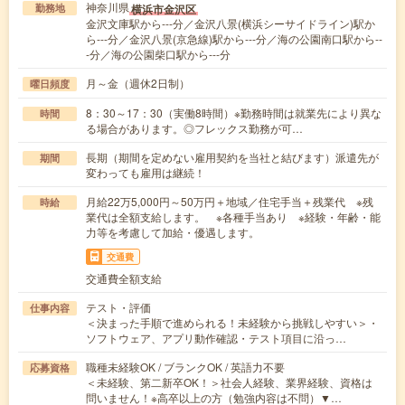
神奈川県
横浜市金沢区
勤務地
金沢文庫駅から---分／金沢八景(横浜シーサイドライン)駅か
ら---分／金沢八景(京急線)駅から---分／海の公園南口駅から--
-分／海の公園柴口駅から---分
月～金（週休2日制）
曜日頻度
8：30～17：30（実働8時間）※勤務時間は就業先により異な
時間
る場合があります。◎フレックス勤務が可…
長期（期間を定めない雇用契約を当社と結びます）派遣先が
期間
変わっても雇用は継続！
月給22万5,000円～50万円＋地域／住宅手当＋残業代 ※残
時給
業代は全額支給します。 ※各種手当あり ※経験・年齢・能
力等を考慮して加給・優遇します。
交通費
交通費全額支給
テスト・評価
仕事内容
＜決まった手順で進められる！未経験から挑戦しやすい＞・
ソフトウェア、アプリ動作確認・テスト項目に沿っ…
職種未経験OK / ブランクOK / 英語力不要
応募資格
＜未経験、第二新卒OK！＞社会人経験、業界経験、資格は
問いません！※高卒以上の方（勉強内容は不問）▼…