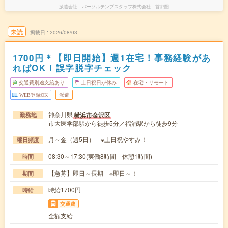
派遣会社
パーソルテンプスタッフ株式会社 首都圏
未読
掲載日
2026/08/03
1700円＊【即日開始】週1在宅！事務経験があ
ればOK！誤字脱字チェック
交通費別途支給あり
土日祝日が休み
在宅・リモート
WEB登録OK
派遣
神奈川県
横浜市金沢区
勤務地
市大医学部駅から徒歩5分／福浦駅から徒歩9分
月～金（週5日） ※土日祝やすみ！
曜日頻度
08:30～17:30(実働8時間 休憩1時間)
時間
【急募】即日～長期 ※即日～！
期間
時給1700円
時給
交通費
全額支給