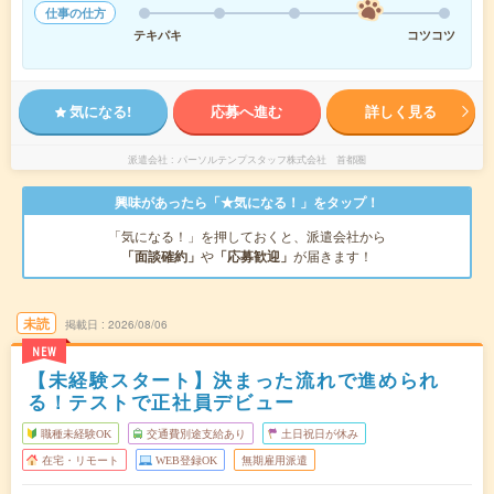
仕事の仕方
テキパキ
コツコツ
気になる!
応募へ進む
詳しく見る
派遣会社
パーソルテンプスタッフ株式会社 首都圏
興味があったら「★気になる！」をタップ！
「気になる！」を押しておくと、派遣会社から
「面談確約」
や
「応募歓迎」
が届きます！
未読
掲載日
2026/08/06
NEW
【未経験スタート】決まった流れで進められ
る！テストで正社員デビュー
職種未経験OK
交通費別途支給あり
土日祝日が休み
在宅・リモート
WEB登録OK
無期雇用派遣