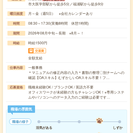
市大医学部駅から徒歩5分／福浦駅から徒歩9分
月～金（週5日） ※会社カレンダーあり
曜日頻度
08:30～17:30(実働8時間 休憩1時間)
時間
2026年08月中旬～長期 ※8月～！
期間
時給1500円
時給
交通費
全額支給
一般事務
仕事内容
＊マニュアルの修正内容の入力＊書類の整理〇別チームへの
確認【OAスキル】むずかしいOAスキル不要！フ…
職種未経験OK / ブランクOK / 英語力不要
応募資格
オフィスワークが未経験の方もチャレンジOK！※専用システ
ムやパソコンへのデータ入力のご経験は必要です…
職場の雰囲気
職場の様子
活気がある
しずか