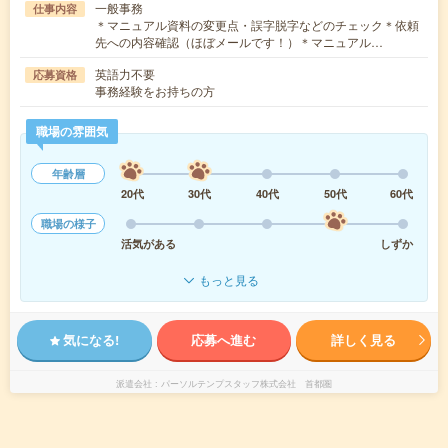
一般事務
仕事内容
＊マニュアル資料の変更点・誤字脱字などのチェック＊依頼
先への内容確認（ほぼメールです！）＊マニュアル…
英語力不要
応募資格
事務経験をお持ちの方
職場の雰囲気
年齢層
20代
30代
40代
50代
60代
職場の様子
活気がある
しずか
もっと見る
気になる!
応募へ進む
詳しく見る
派遣会社
パーソルテンプスタッフ株式会社 首都圏