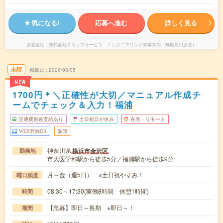
気になる!
応募へ進む
詳しく見る
派遣会社
株式会社スタッフサービス エンジニアリング事業本部（無期雇用派遣）
未読
掲載日
2026/08/05
NEW
1700円＊＼正確性が大切／マニュアル作成チ
ームでチェック＆入力！福浦
交通費別途支給あり
土日祝日が休み
在宅・リモート
WEB登録OK
派遣
神奈川県
横浜市金沢区
勤務地
市大医学部駅から徒歩5分／福浦駅から徒歩9分
月～金（週5日） ※土日祝やすみ！
曜日頻度
08:30～17:30(実働8時間 休憩1時間)
時間
【急募】即日～長期 ※即日～！
期間