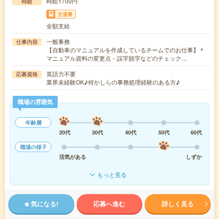
時給1700円
時給
交通費
全額支給
一般事務
仕事内容
【自動車のマニュアルを作成しているチームでのお仕事】＊
マニュアル資料の変更点・誤字脱字などのチェック…
英語力不要
応募資格
業界未経験OK♪何かしらの事務処理経験のある方♪
職場の雰囲気
年齢層
20代
30代
40代
50代
60代
職場の様子
活気がある
しずか
もっと見る
気になる!
応募へ進む
詳しく見る