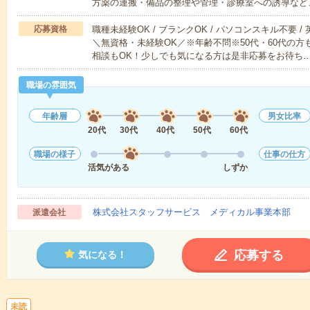
方薬の運搬・備品の整理や管理・診療室への誘導など
応募資格
職種未経験OK / ブランクOK / パソコンスキル不要 /
＼無資格・未経験OK／※年齢不問※50代・60代の
相談もOK！少しでも気になる方は是非応募をお待ち
職場の雰囲気
年齢層
男女比率
20代
30代
40代
50代
60代
職場の様子
仕事の仕方
活気がある
しずか
株式会社スタッフサービス メディカル事業本部
派遣会社
応募する
気になる！
未読