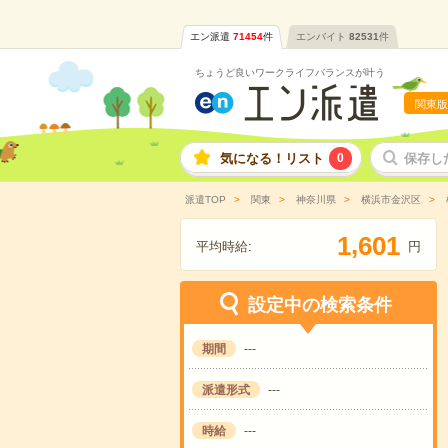
エン派遣
71454
件
エンバイト
82531
件
ちょうど良いワークライフバランスが叶う
関東版
気になる！リスト
0
保存し
派遣TOP
関東
神奈川県
横浜市金沢区
,
1
6
0
1
平均時給:
円
設定中の検索条件
期間
---
派遣形式
---
時給
---