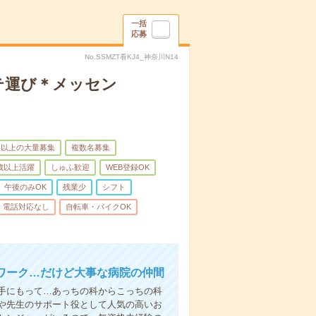
一括
応募
No.SSMZT看KJ4_神奈川N14
テ運び＊メッセン
名以上の大量募集
複数名募集
0歳以上活躍
しゅふ歓迎
WEB登録OK
午後のみOK
残業少
シフト
電話対応なし
自転車・バイクOK
ワーク…だけど大事な病院の仲間
手にもって…あっちの科からこっちの科
や先生のサポート役として人気の高いお