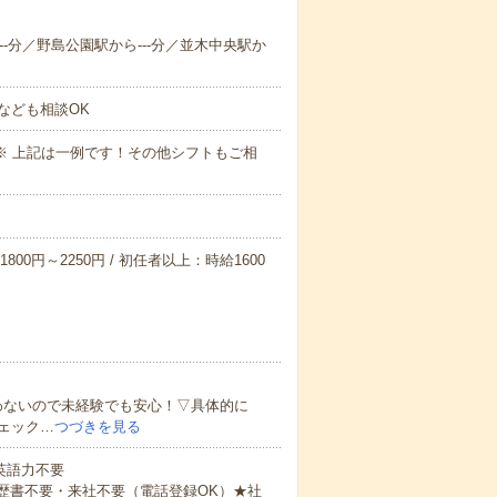
---分／野島公園駅から---分／並木中央駅か
なども相談OK
～09:00※ 上記は一例です！その他シフトもご相
800円～2250円 / 初任者以上：時給1600
わないので未経験でも安心！▽具体的に
ェック…
つづきを見る
 英語力不要
歴書不要・来社不要（電話登録OK）★社