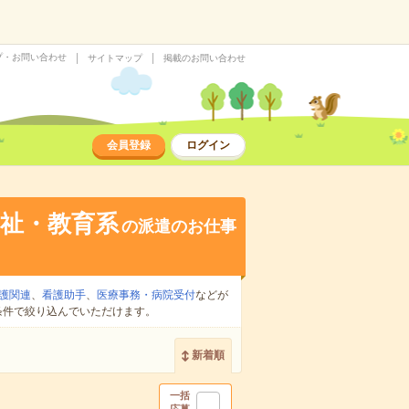
プ・お問い合わせ
サイトマップ
掲載のお問い合わせ
会員登録
ログイン
祉・教育系
の派遣のお仕事
護関連
、
看護助手
、
医療事務・病院受付
などが
条件で絞り込んでいただけます。
新着順
一括