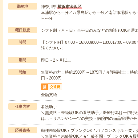
勤務地
神奈川県
横浜市金沢区
幸浦駅から---分／八景島駅から---分／南部市場駅から
ら---分
曜日頻度
シフト制（月～日）※平日のみなどの相談もOK※週3
時間
【シフト例】07:00～16:0009:00～18:0017:00
談ください！
期間
即日～2ヶ月以上
時給
無資格の方：時給1500円～1875円 / 介護福祉士：時給1
円～2000円
交通費
全額支給
仕事内容
看護助手
＼無資格・未経験OKの看護助手／医療行為は一切行
は…・リネンやシーツの交換・病院内の備品管理やチ
応募資格
職種未経験OK / ブランクOK / パソコンスキル不要 /
＼無資格＊未経験OK／★年齢不問・ブランクOK★履