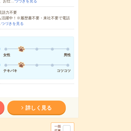
、お仕…
つづきを見る
 英語力不要
方も活躍中！※履歴書不要・来社不要で電話
…
つづきを見る
女性
男性
テキパキ
コツコツ
詳しく見る
一括
応募