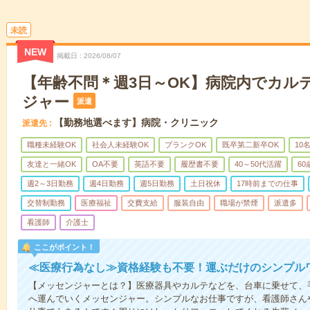
未読
NEW
掲載日
2026/08/07
【年齢不問＊週3日～OK】病院内でカル
ジャー
派遣
【勤務地選べます】病院・クリニック
派遣先
職種未経験OK
社会人未経験OK
ブランクOK
既卒第二新卒OK
10
友達と一緒OK
OA不要
英語不要
履歴書不要
40～50代活躍
6
週2～3日勤務
週4日勤務
週5日勤務
土日祝休
17時前までの仕事
交替制勤務
医療福祉
交費支給
服装自由
職場が禁煙
派遣多
看護師
介護士
ここがポイント！
≪医療行為なし≫資格経験も不要！運ぶだけのシンプル
【メッセンジャーとは？】医療器具やカルテなどを、台車に乗せて、
へ運んでいくメッセンジャー。シンプルなお仕事ですが、看護師さん