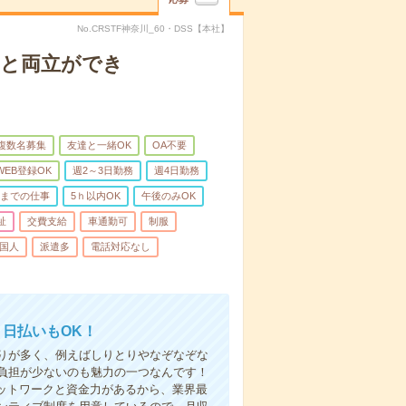
No.CRSTF神奈川_60・DSS【本社】
庭と両立ができ
複数名募集
友達と一緒OK
OA不要
WEB登録OK
週2～3日勤務
週4日勤務
前までの仕事
5ｈ以内OK
午後のみOK
祉
交費支給
車通勤可
制服
国人
派遣多
電話対応なし
！日払いもOK！
りが多く、例えばしりとりやなぞなぞな
負担が少ないのも魅力の一つなんです！
ネットワークと資金力があるから、業界最