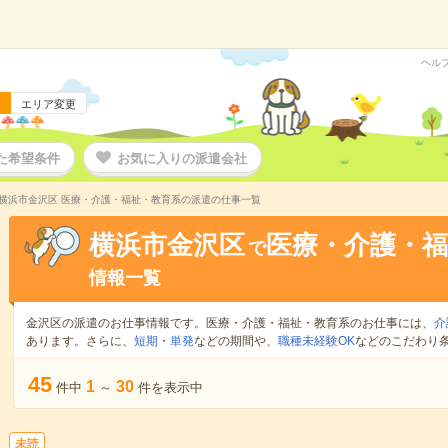
ヘル
エリア変更
た希望条件
お気に入りの派遣会社
横浜市金沢区 医療・介護・福祉・教育系の派遣の仕事一覧
横浜市金沢区
医療・介護・福
で
情報一覧
金沢区の派遣のお仕事情報です。医療・介護・福祉・教育系のお仕事には、
介
あります。さらに、
短期
・
単発
などの期間や、
職種未経験OK
などのこだわり
45
1
30
件中
～
件を表示中
未読