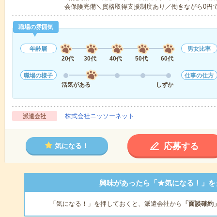
会保険完備＼資格取得支援制度あり／働きながら0円
職場の雰囲気
年齢層
男女比率
20代
30代
40代
50代
60代
職場の様子
仕事の仕方
活気がある
しずか
株式会社ニッソーネット
派遣会社
応募する
気になる！
興味があったら「★気になる！」を
「気になる！」を押しておくと、派遣会社から
「面談確約