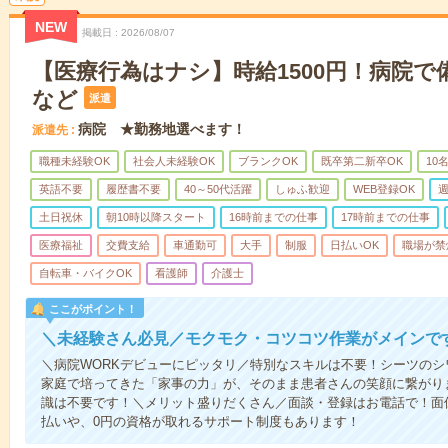
NEW
掲載日
2026/08/07
【医療行為はナシ】時給1500円！病院
など
派遣
病院 ★勤務地選べます！
派遣先
職種未経験OK
社会人未経験OK
ブランクOK
既卒第二新卒OK
10
英語不要
履歴書不要
40～50代活躍
しゅふ歓迎
WEB登録OK
週
土日祝休
朝10時以降スタート
16時前までの仕事
17時前までの仕事
医療福祉
交費支給
車通勤可
大手
制服
日払いOK
職場が禁
自転車・バイクOK
看護師
介護士
ここがポイント！
＼未経験さん必見／モクモク・コツコツ作業がメインで
＼病院WORKデビューにピッタリ／特別なスキルは不要！シーツの
家庭で培ってきた「家事の力」が、そのまま患者さんの笑顔に繋がり
識は不要です！＼メリット盛りだくさん／面談・登録はお電話で！面
払いや、0円の資格が取れるサポート制度もあります！