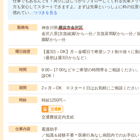
仕事でもあるんです！周りにはしっかりフォローしてくれる先輩メッ
方も安心してスタートできますよ。まずは先輩といっしょに科の位置
慣れてい…
つづきを見る
勤務地
神奈川県
横浜市金沢区
金沢八景(京急線)駅から---分／京急富岡駅から---分／
園駅から---分
曜日頻度
【週3日～OK】月～金曜日で希望シフト制※徐々に
（最初は週3日からなど）
時間
9:00～17:00など※ご希望の時間帯をご相談くだ
談OK！
期間
2ヶ月～OK ※スタート日はお気軽にご相談ください
時給
時給1250円～
交通費
交通費規定内支給
仕事内容
看護助手
／知識＆経験不要＊医療行為なし病院内でのお手伝い