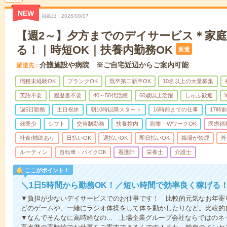
NEW
掲載日
2026/08/07
【週2～】夕方までのデイサービス＊家
る！｜時短OK｜扶養内勤務OK
派遣
介護施設や病院 ※ご自宅近辺からご案内可能
派遣先
職種未経験OK
ブランクOK
既卒第二新卒OK
10名以上の大量募集
英語不要
履歴書不要
40～50代活躍
60歳以上活躍
しゅふ歓迎
週5日勤務
土日祝休
朝10時以降スタート
16時前までの仕事
17時
残業少
シフト
交替制勤務
扶養控内
副業・WワークOK
医療福
社食/補助あり
日払いOK
週払いOK
即日払いOK
職場が禁煙
外
ルーティン
自転車・バイクOK
看護師
栄養士
介護士
ここがポイント！
＼1日5時間から勤務OK！／短い時間で効率良く稼げる
▼負担が少ないデイサービスでのお仕事です！ 比較的元気なお年寄
どのゲームや、一緒にラジオ体操をして体を動かしたりなど。比較的
▼なんでそんなに高時給なの... 上場企業グループ会社ならではの