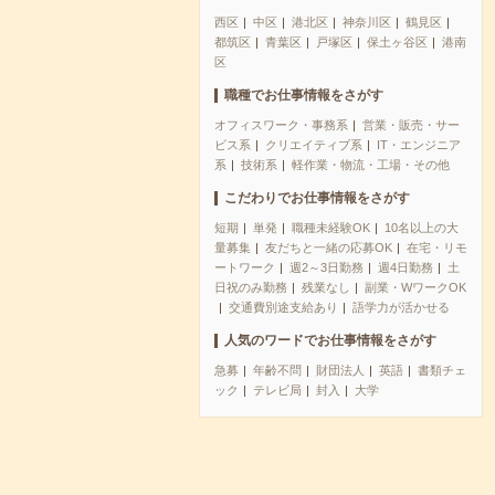
西区
中区
港北区
神奈川区
鶴見区
都筑区
青葉区
戸塚区
保土ヶ谷区
港南
区
職種でお仕事情報をさがす
オフィスワーク・事務系
営業・販売・サー
ビス系
クリエイティブ系
IT・エンジニア
系
技術系
軽作業・物流・工場・その他
こだわりでお仕事情報をさがす
短期
単発
職種未経験OK
10名以上の大
量募集
友だちと一緒の応募OK
在宅・リモ
ートワーク
週2～3日勤務
週4日勤務
土
日祝のみ勤務
残業なし
副業・WワークOK
交通費別途支給あり
語学力が活かせる
人気のワードでお仕事情報をさがす
急募
年齢不問
財団法人
英語
書類チェ
ック
テレビ局
封入
大学