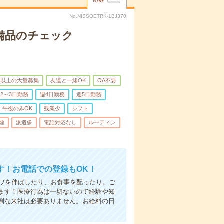
応募
No.NISSOETRK-1BJ370
で備品のチェック
名以上の大量募集
友達と一緒OK
OA不要
2～3日勤務
週4日勤務
週5日勤務
午後のみOK
残業少
シフト
煙
派遣多
電話対応なし
ルーティン
す！お電話での登録もOK！
シワを伸ばしたり、お食事を配ったり。ご
ます！医療行為は一切ないので経験や知
倒な来社は必要ありません。お給料の日