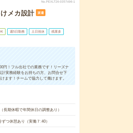
No.PEXLT26-0357496-1
ト向けメカ設計
派遣
OK
週5日勤務
土日祝休
残業多
00円！フル出社での業務です！リーズナ
の設計実務経験をお持ちの方、お問合せ下
頂けます！チームで協力して働けます。
す（長期休暇で年間休日の調整あり）
10分ずつ休憩あり（実働７:40）