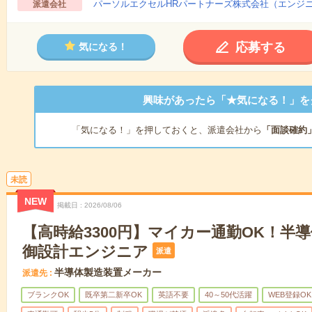
パーソルエクセルHRパートナーズ株式会社（エンジ
派遣会社
応募する
気になる！
興味があったら「★気になる！」を
「気になる！」を押しておくと、派遣会社から
「面談確約
未読
NEW
掲載日
2026/08/06
【高時給3300円】マイカー通勤OK！半
御設計エンジニア
派遣
半導体製造装置メーカー
派遣先
ブランクOK
既卒第二新卒OK
英語不要
40～50代活躍
WEB登録OK