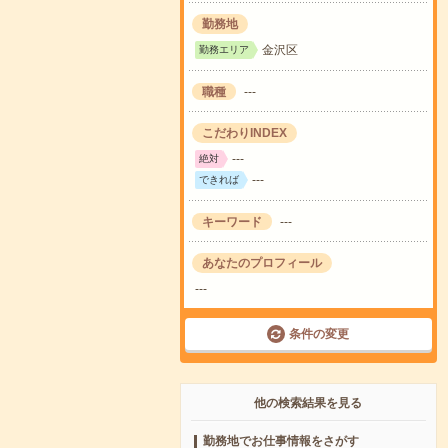
勤務地
金沢区
勤務エリア
職種
---
こだわりINDEX
---
絶対
---
できれば
キーワード
---
あなたのプロフィール
---
条件の変更
他の検索結果を見る
勤務地でお仕事情報をさがす