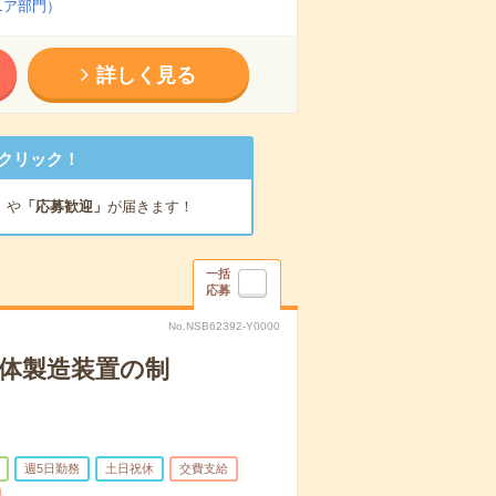
ニア部門）
詳しく見る
クリック！
」
や
「応募歓迎」
が届きます！
一括
応募
No.NSB62392-Y0000
導体製造装置の制
週5日勤務
土日祝休
交費支給