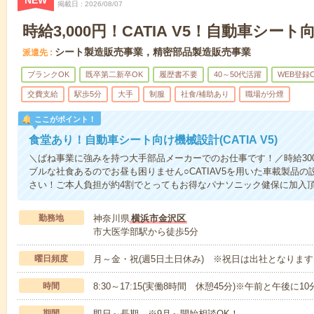
NEW
掲載日
2026/08/07
時給3,000円！CATIA V5！自動車シー
シート製造販売事業，精密部品製造販売事業
派遣先
ブランクOK
既卒第二新卒OK
履歴書不要
40～50代活躍
WEB登録
交費支給
駅歩5分
大手
制服
社食/補助あり
職場が分煙
ここがポイント！
食堂あり！自動車シート向け機械設計(CATIA V5)
＼ばね事業に強みを持つ大手部品メーカーでのお仕事です！／時給30
ブルな社食あるのでお昼も困りません○CATIAV5を用いた車載製品
さい！ご本人負担が約4割でとってもお得なパナソニック健保に加入
勤務地
神奈川県
横浜市金沢区
市大医学部駅から徒歩5分
曜日頻度
月～金・祝(週5日土日休み) ※祝日は出社となりま
時間
8:30～17:15(実働8時間 休憩45分)※午前と午後に
期間
即日～長期 ※9月～開始相談OK！