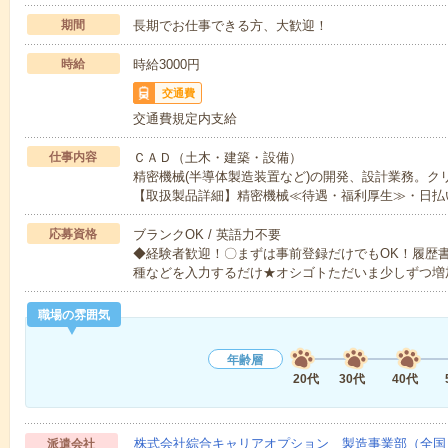
期間
長期でお仕事できる方、大歓迎！
時給
時給3000円
交通費
交通費規定内支給
仕事内容
ＣＡＤ（土木・建築・設備）
精密機械(半導体製造装置など)の開発、設計業務。ク
【取扱製品詳細】精密機械≪待遇・福利厚生≫・日払
応募資格
ブランクOK / 英語力不要
◆経験者歓迎！〇まずは事前登録だけでもOK！履歴
種などを入力するだけ★オシゴトただいま少しずつ増
職場の雰囲気
年齢層
20代
30代
40代
株式会社綜合キャリアオプション 製造事業部（全国
派遣会社