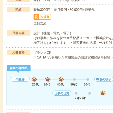
時給
時給3000円 ※月収例 480,000円+残業代
交通費
全額支給
仕事内容
設計（機械・電気・電子）
ばね事業に強みを持つ大手部品メーカーで機械設計を
械設計をお任せします。＊顧客要求の把握、仕様検討
応募資格
ブランクOK
＊CATIA V5を用いた車載製品の設計実務経験※経
職場の雰囲気
年齢層
職場の様子
20代
30代
40代
50代
60代
仕事の仕方
テキパキ