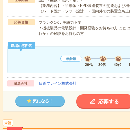
仕事内容
設計（機械・電気・電子）
【業務内容】・半導体・FPD製造装置の開発および機
（ハード設計・ソフト設計）・国内外での装置立ち上
応募資格
ブランクOK / 英語力不要
＊機械製品の電装設計・開発経験をお持ちの方 または
れか）の経験をお持ちの方
職場の雰囲気
年齢層
20代
30代
40代
日総ブレイン株式会社
派遣会社
応募する
気になる！
未読