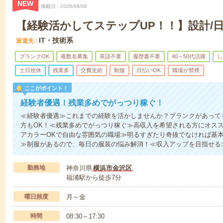
NEW
掲載日
2026/08/06
【経験活かしてステップUP！！】設計/日
IT・技術系
派遣先
ブランクOK
複数名募集
英語不要
履歴書不要
40～50代活躍
し
土日祝休
残業多
交費支給
制服
日払いOK
職場が禁煙
ここがポイント！
経験者優遇！残業多めでがっつり稼ぐ！
≪経験者優遇≫これまでの経験を活かしませんか？ブランクがあって
方もOK！≪残業多めでがっつり稼ぐ≫高収入を希望される方にオスス
アカラーOKで自由な雰囲気の職場≫明るすぎたり奇抜でなければ基本
≫制服があるので、毎日の服装の悩み解消！≪収入アップを目指せる
勤務地
神奈川県
横浜市金沢区
福浦駅から徒歩7分
曜日頻度
月～金
時間
08:30～17:30