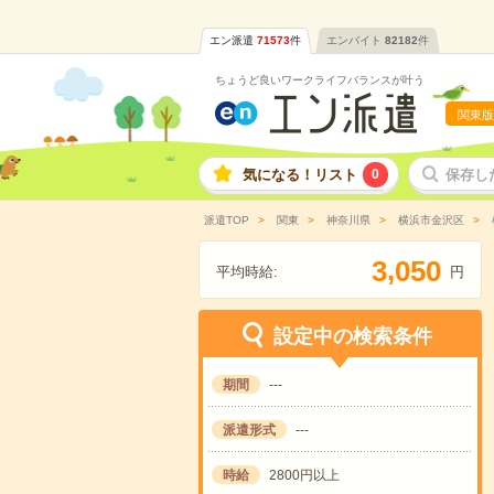
エン派遣
71573
件
エンバイト
82182
件
ちょうど良いワークライフバランスが叶う
関東版
気になる！リスト
0
保存し
派遣TOP
関東
神奈川県
横浜市金沢区
,
3
0
5
0
平均時給:
円
設定中の検索条件
期間
---
派遣形式
---
時給
2800円以上