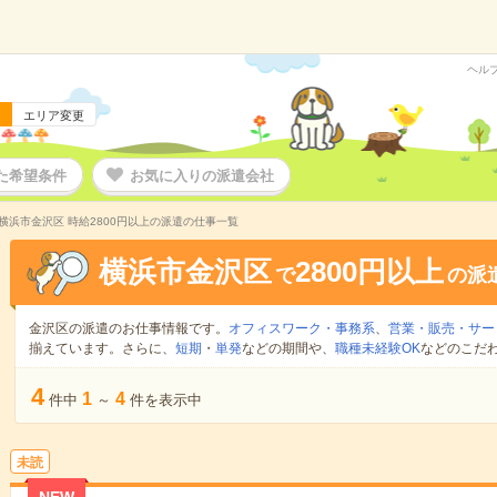
ヘル
エリア変更
た希望条件
お気に入りの派遣会社
横浜市金沢区 時給2800円以上の派遣の仕事一覧
横浜市金沢区
2800円以上
で
の派
金沢区の派遣のお仕事情報です。
オフィスワーク・事務系
、
営業・販売・サー
揃えています。さらに、
短期
・
単発
などの期間や、
職種未経験OK
などのこだ
4
1
4
件中
～
件を表示中
未読