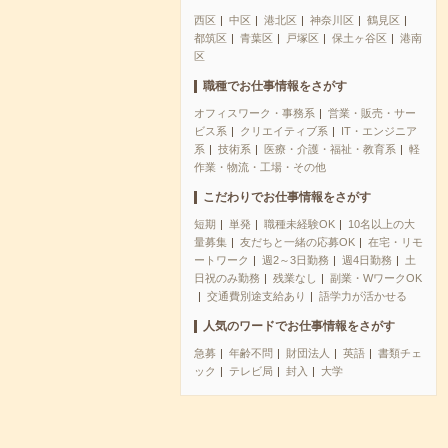
西区
中区
港北区
神奈川区
鶴見区
都筑区
青葉区
戸塚区
保土ヶ谷区
港南
区
職種でお仕事情報をさがす
オフィスワーク・事務系
営業・販売・サー
ビス系
クリエイティブ系
IT・エンジニア
系
技術系
医療・介護・福祉・教育系
軽
作業・物流・工場・その他
こだわりでお仕事情報をさがす
短期
単発
職種未経験OK
10名以上の大
量募集
友だちと一緒の応募OK
在宅・リモ
ートワーク
週2～3日勤務
週4日勤務
土
日祝のみ勤務
残業なし
副業・WワークOK
交通費別途支給あり
語学力が活かせる
人気のワードでお仕事情報をさがす
急募
年齢不問
財団法人
英語
書類チェ
ック
テレビ局
封入
大学