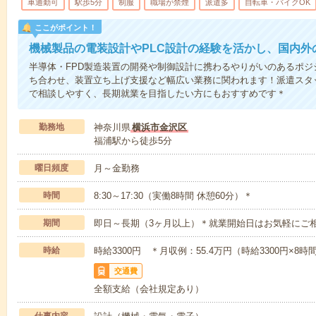
車通勤可
駅歩5分
制服
職場が禁煙
派遣多
自転車・バイクOK
ここがポイント！
機械製品の電装設計やPLC設計の経験を活かし、国内外
半導体・FPD製造装置の開発や制御設計に携わるやりがいのあるポ
ち合わせ、装置立ち上げ支援など幅広い業務に関われます！派遣スタ
で相談しやすく、長期就業を目指したい方にもおすすめです＊
勤務地
神奈川県
横浜市金沢区
福浦駅から徒歩5分
曜日頻度
月～金勤務
時間
8:30～17:30（実働8時間 休憩60分）＊
期間
即日～長期（3ヶ月以上）＊就業開始日はお気軽にご
時給
時給3300円 ＊月収例：55.4万円（時給3300円×8
交通費
全額支給（会社規定あり）