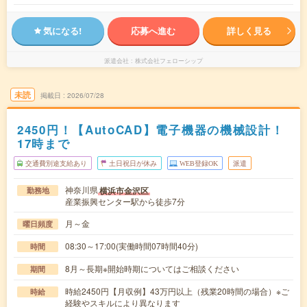
気になる!
応募へ進む
詳しく見る
派遣会社
株式会社フェローシップ
未読
掲載日
2026/07/28
2450円！【AutoCAD】電子機器の機械設計！
17時まで
交通費別途支給あり
土日祝日が休み
WEB登録OK
派遣
神奈川県
横浜市金沢区
勤務地
産業振興センター駅から徒歩7分
月～金
曜日頻度
08:30～17:00(実働時間07時間40分)
時間
8月～長期※開始時期についてはご相談ください
期間
時給2450円【月収例】43万円以上（残業20時間の場合）※ご
時給
経験やスキルにより異なります