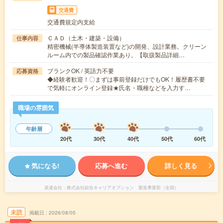
交通費
交通費規定内支給
ＣＡＤ（土木・建築・設備）
仕事内容
精密機械(半導体製造装置など)の開発、設計業務。クリーン
ルーム内での製品確認作業あり。【取扱製品詳細…
ブランクOK / 英語力不要
応募資格
◆経験者歓迎！〇まずは事前登録だけでもOK！履歴書不要
で気軽にオンライン登録★氏名・職種などを入力す…
職場の雰囲気
年齢層
20代
30代
40代
50代
60代
気になる!
応募へ進む
詳しく見る
派遣会社
株式会社綜合キャリアオプション 製造事業部（全国）
未読
掲載日
2026/08/05