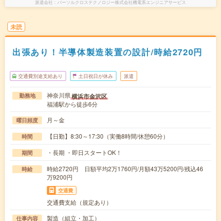
派遣会社
パーソルクロステクノロジー株式会社機電系エンジニアサービス
未読
出張あり！半導体製造装置の設計/時給2720円
交通費別途支給あり
土日祝日が休み
派遣
神奈川県
横浜市金沢区
勤務地
福浦駅から徒歩6分
月～金
曜日頻度
【日勤】8:30～17:30（実働8時間/休憩60分）
時間
・長期 ・即日スタートOK！
期間
時給2720円 日額平均2万1760円/月額43万5200円/残込46
時給
万9200円
交通費
交通費支給（規定あり）
製造（組立・加工）
仕事内容