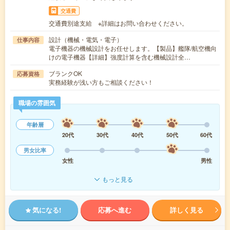
交通費
交通費別途支給 ※詳細はお問い合わせください。
設計（機械・電気・電子）
仕事内容
電子機器の機械設計をお任せします。【製品】艦隊/航空機向
けの電子機器【詳細】強度計算を含む機械設計全…
ブランクOK
応募資格
実務経験が浅い方もご相談ください！
職場の雰囲気
年齢層
20代
30代
40代
50代
60代
男女比率
女性
男性
もっと見る
気になる!
応募へ進む
詳しく見る