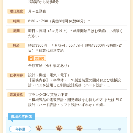
福浦駅から徒歩5分
月～金勤務
曜日頻度
8:30～17:30（実働8時間 休憩60分）＊
時間
即日～長期（3ヶ月以上）＊就業開始日はお気軽にご相談く
期間
ださい
時給3300円 ＊月収例：55.4万円（時給3300円×8時間×21
時給
日）＊残業代別途支給
交通費
全額支給（会社規定あり）
設計（機械・電気・電子）
仕事内容
【業務内容】・半導体・FPD製造装置の開発および機械設
計・PLCを活用した制御設計業務（ハード設計・…
ブランクOK / 英語力不要
応募資格
＊機械製品の電装設計・開発経験をお持ちの方 または PLC
設計（ハード設計・ソフト設計いずれか）の経…
職場の雰囲気
年齢層