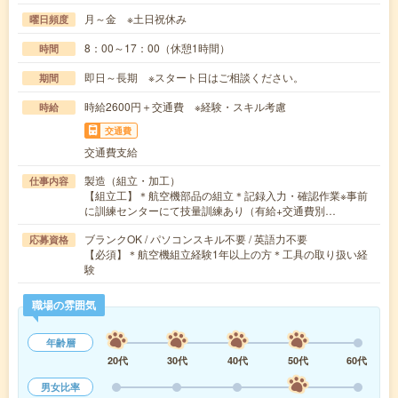
月～金 ※土日祝休み
曜日頻度
8：00～17：00（休憩1時間）
時間
即日～長期 ※スタート日はご相談ください。
期間
時給2600円＋交通費 ※経験・スキル考慮
時給
交通費
交通費支給
製造（組立・加工）
仕事内容
【組立工】＊航空機部品の組立＊記録入力・確認作業※事前
に訓練センターにて技量訓練あり（有給+交通費別…
ブランクOK / パソコンスキル不要 / 英語力不要
応募資格
【必須】＊航空機組立経験1年以上の方＊工具の取り扱い経
験
職場の雰囲気
年齢層
20代
30代
40代
50代
60代
男女比率