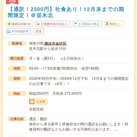
NEW
【通訳！2500円】社食あり！12月末までの期
間限定！＠並木北
職種未経験OK
交通費別途支給あり
土日祝日が休み
残業なし
WEB登録OK
派遣
神奈川県
横浜市金沢区
勤務地
並木北駅から徒歩10分
月～金（週5日） ※土日祝休み！
曜日頻度
09:00～17:30(実働7時間30分 休憩1時間)
時間
2026年09月中旬～2026年12月下旬 12月末までの期間限定
期間
のお仕事です ※9月～！
時給2500円 月収例 375,000円
時給
交通費
全額支給
通訳・翻訳
仕事内容
海外から来る新卒と研修担当の間の通訳をお願いします！研
修資料の翻訳などもお願いする可能性があります。…