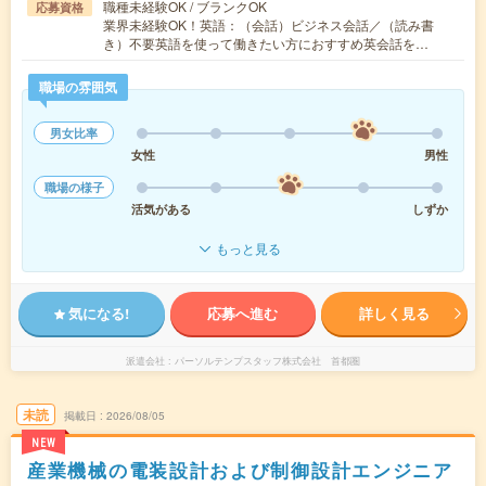
職種未経験OK / ブランクOK
応募資格
業界未経験OK！英語：（会話）ビジネス会話／（読み書
き）不要英語を使って働きたい方におすすめ英会話を…
職場の雰囲気
男女比率
女性
男性
職場の様子
活気がある
しずか
もっと見る
気になる!
応募へ進む
詳しく見る
派遣会社
パーソルテンプスタッフ株式会社 首都圏
未読
掲載日
2026/08/05
NEW
産業機械の電装設計および制御設計エンジニア