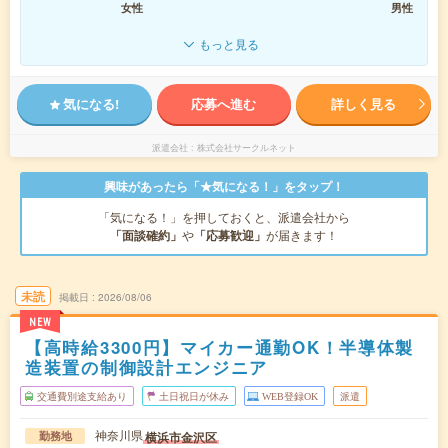
女性
男性
もっと見る
気になる!
応募へ進む
詳しく見る
派遣会社
株式会社サークルネット
興味があったら「★気になる！」をタップ！
「気になる！」を押しておくと、派遣会社から
「面談確約」
や
「応募歓迎」
が届きます！
未読
掲載日
2026/08/06
NEW
【高時給3300円】マイカー通勤OK！半導体製
造装置の制御設計エンジニア
交通費別途支給あり
土日祝日が休み
WEB登録OK
派遣
神奈川県
横浜市金沢区
勤務地