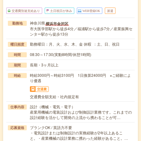
交通費別途支給あり
土日祝日が休み
WEB登録OK
派遣
神奈川県
横浜市金沢区
勤務地
市大医学部駅から徒歩4分／福浦駅から徒歩7分／産業振興セ
ンター駅から徒歩13分
勤務曜日：月、火、水、木、金 休暇 ：土、日、祝日
曜日頻度
08:30～17:30(実動8時間/休憩1時間)
時間
長期・3ヶ月以上
期間
時給3000円～時給3100円 1日換算24000円 ※ご経験によ
時給
り優遇
交通費
交通費全額支給・社内規定有
設計（機械・電気・電子）
仕事内容
産業用機械の電装設計および制御設計業務です。これまでの
設計経験を活かして開発の上流から携わることが可…
ブランクOK / 英語力不要
応募資格
・電気設計または制御設計の実務経験が2年以上あるこ
と。・産業機械の設計業務に携わった経験があること。…