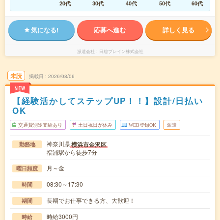
20代
30代
40代
50代
60代
気になる!
応募へ進む
詳しく見る
派遣会社
日総ブレイン株式会社
未読
掲載日
2026/08/06
NEW
【経験活かしてステップUP！！】設計/日払い
OK
交通費別途支給あり
土日祝日が休み
WEB登録OK
派遣
神奈川県
横浜市金沢区
勤務地
福浦駅から徒歩7分
月～金
曜日頻度
08:30～17:30
時間
長期でお仕事できる方、大歓迎！
期間
時給3000円
時給