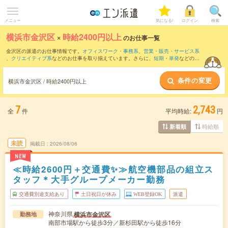
メニュー
気になる!
ログイン
検索
横浜市金沢区
×
時給2400円以上
のお仕事一覧
金沢区の派遣のお仕事情報です。
オフィスワーク・事務系
、
営業・販売・サービス系
、
クリエイティブ系
などのお仕事を取り揃えています。さらに、
短期
・
単発
などの期
間や、
職種未経験OK
などのこだわり条件で絞り込んでいただけます。
条件の変更
横浜市金沢区 / 時給2400円以上
7
2,743
全
件
平均時給:
円
時給順
新着順
未読
掲載日
2026/08/06
NEW
≪時給2600円＋交通費✨≫航空機部品の組立ス
タッフ＊大手グループメーカー勤務
交通費別途支給あり
土日祝日が休み
WEB登録OK
派遣
神奈川県
横浜市金沢区
勤務地
南部市場駅から徒歩3分／新杉田駅から徒歩16分