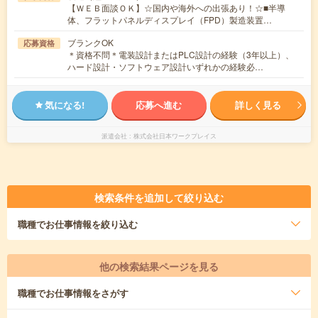
【ＷＥＢ面談ＯＫ】☆国内や海外への出張あり！☆■半導
体、フラットパネルディスプレイ（FPD）製造装置…
ブランクOK
応募資格
＊資格不問＊電装設計またはPLC設計の経験（3年以上）、
ハード設計・ソフトウェア設計いずれかの経験必…
気になる!
応募へ進む
詳しく見る
派遣会社
株式会社日本ワークプレイス
検索条件を追加して絞り込む
職種
でお仕事情報を絞り込む
他の検索結果ページを見る
職種
でお仕事情報をさがす