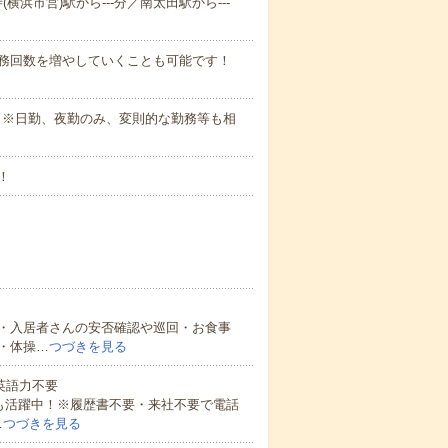
(横浜市営)駅から---分／南太田駅から---
勤務回数を増やしていくことも可能です！
さい。※日勤、夜勤のみ、変則的な勤務等も相
！
・入居者さんの安否確認や巡回・お食事
・体操…
つづきを見る
 英語力不要
方も活躍中！※履歴書不要・来社不要で電話
…
つづきを見る