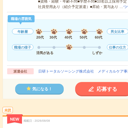
■資格・経験・年齢不問■学歴不問■10名以上採用予定
社員登用あり（紹介予定派遣）■昇給・賞与あり …
つ
職場の雰囲気
年齢層
男女比率
20代
30代
40代
50代
60代
職場の様子
仕事の仕方
活気がある
しずか
日研トータルソーシング株式会社 メディカルケア事
派遣会社
応募する
気になる！
未読
NEW
掲載日
2026/08/08