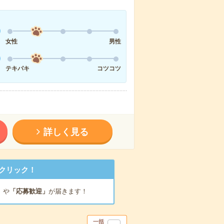
女性
男性
テキパキ
コツコツ
詳しく見る
クリック！
」
や
「応募歓迎」
が届きます！
一括