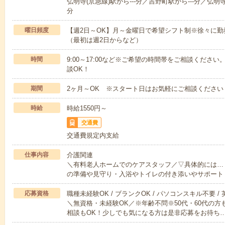
弘明寺(京急線)駅から---分／吉野町駅から---分／弘明寺
分
曜日頻度
【週2日～OK】月～金曜日で希望シフト制※徐々に
（最初は週2日からなど）
時間
9:00～17:00など※ご希望の時間帯をご相談くだ
談OK！
期間
2ヶ月～OK ※スタート日はお気軽にご相談ください
時給
時給1550円～
交通費
交通費規定内支給
仕事内容
介護関連
＼有料老人ホームでのケアスタッフ／▽具体的には…
の準備や見守り・入浴やトイレの付き添いやサポート
応募資格
職種未経験OK / ブランクOK / パソコンスキル不要 /
＼無資格・未経験OK／※年齢不問※50代・60代の
相談もOK！少しでも気になる方は是非応募をお待ち