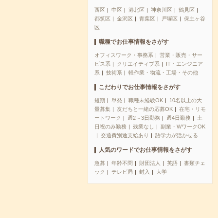
西区
中区
港北区
神奈川区
鶴見区
都筑区
金沢区
青葉区
戸塚区
保土ヶ谷
区
職種でお仕事情報をさがす
オフィスワーク・事務系
営業・販売・サー
ビス系
クリエイティブ系
IT・エンジニア
系
技術系
軽作業・物流・工場・その他
こだわりでお仕事情報をさがす
短期
単発
職種未経験OK
10名以上の大
量募集
友だちと一緒の応募OK
在宅・リモ
ートワーク
週2～3日勤務
週4日勤務
土
日祝のみ勤務
残業なし
副業・WワークOK
交通費別途支給あり
語学力が活かせる
人気のワードでお仕事情報をさがす
急募
年齢不問
財団法人
英語
書類チェ
ック
テレビ局
封入
大学