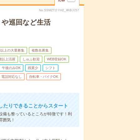
応募
No.SSMZT介YH2_神奈川57
りや巡回など生活
名以上の大量募集
複数名募集
0歳以上活躍
しゅふ歓迎
WEB登録OK
午後のみOK
残業少
シフト
電話対応なし
自転車・バイクOK
したりできることからスタート
設備も整っているところが特徴です！利
雰囲気！