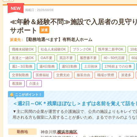
NEW
掲載日
2026/08/08
≪年齢＆経験不問≫施設で入居者の見守
サポート
派遣
【勤務地選べます】有料老人ホーム
派遣先
職種未経験OK
社会人未経験OK
ブランクOK
既卒第二新卒OK
10
友達と一緒OK
OA不要
英語不要
履歴書不要
40～50代活躍
6
週2～3日勤務
週4日勤務
週5日勤務
土日祝休
17時前までの仕事
交替制勤務
医療福祉
交費支給
服装自由
職場が禁煙
派遣多
看護師
介護士
ここがポイント！
＜週2日～OK＊残業ほぼなし＞まずは名前を覚えて話を
▼主に民間の企業が運営する介護施設で、公共の施設よりもキレイで
用される方も個室に入居することが多いため、まるでホテルのような
勤務地
神奈川県
横浜市南区