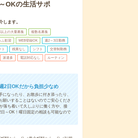
日～OKの生活サポ
介します。
名以上の大量募集
複数名募集
ゅふ歓迎
WEB登録OK
週2～3日勤務
ート
残業なし
シフト
交替制勤務
派遣多
電話対応なし
ルーティン
週2日OKだから負担少なめ
手になったり、お散歩に付き添ったり、
お願いすることはないのでご安心くださ
てが落ち着いて久しぶりに働く方や、接
2日～OK！曜日固定の相談も可能なので