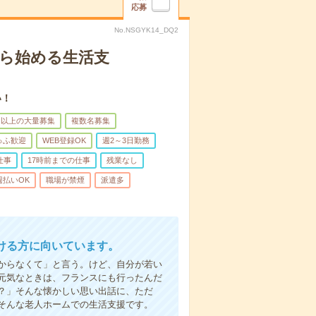
応募
No.NSGYK14_DQ2
から始める生活支
い！
名以上の大量募集
複数名募集
ゅふ歓迎
WEB登録OK
週2～3日勤務
仕事
17時前までの仕事
残業なし
週払いOK
職場が禁煙
派遣多
ける方に向いています。
からなくて」と言う。けど、自分が若い
元気なときは、フランスにも行ったんだ
？」そんな懐かしい思い出話に、ただ
そんな老人ホームでの生活支援です。