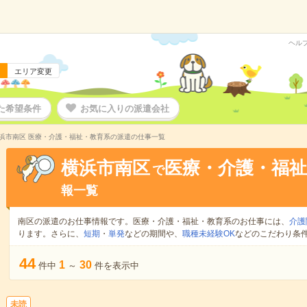
ヘル
エリア変更
た希望条件
お気に入りの派遣会社
浜市南区 医療・介護・福祉・教育系の派遣の仕事一覧
横浜市南区
医療・介護・福祉
で
報一覧
南区の派遣のお仕事情報です。医療・介護・福祉・教育系のお仕事には、
介護
ります。さらに、
短期
・
単発
などの期間や、
職種未経験OK
などのこだわり条
44
1
30
件中
～
件を表示中
未読