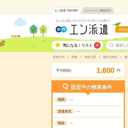
エン派遣
71573
件
エンバイト
82531
件
ちょうど良いワークライフバランスが叶う
関東版
気になる！リスト
0
保存し
派遣TOP
関東
神奈川県
横浜市南区
横
,
1
6
0
0
平均時給:
円
設定中の検索条件
期間
---
派遣形式
---
時給
---