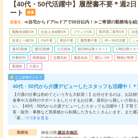
【40代・50代活躍中】履歴書不要＊週2
ート
派遣
≪自宅からドアtoドアで30分以内！≫ご希望の勤務地を紹
派遣先
職種未経験OK
社会人未経験OK
ブランクOK
既卒第二新卒OK
10
友達と一緒OK
OA不要
英語不要
履歴書不要
40～50代活躍
し
週4日勤務
週5日勤務
土日祝休
朝10時以降スタート
17時以降スタ
扶養控内
医療福祉
交費支給
服装自由
週払いOK
職場が禁煙
看護師
介護士
ここがポイント！
40代・50代から介護デビューしたスタッフも活躍中！＊
【介護の仕事は初めてという方も大歓迎！】お任せするのは、お話相
食事や入浴時のサポートをしたりするお仕事。最初から難しい介助を
い。【40代・50代から介護デビューしたスタッフも活躍中！】子育
客・販売・事務など異業種から転職した方もたくさんいます。また週
「家…
つづきを見る
勤務地
神奈川県
横浜市南区