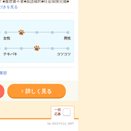
！■履歴書不要■面談確約■社会保険完備■
づきを見る
女性
男性
テキパキ
コツコツ
業部
詳しく見る
一括
応募
No.NSGYK14_NMT