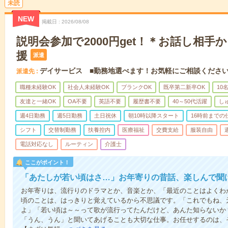
未読
NEW
掲載日
2026/08/08
説明会参加で2000円get！＊お話し相手
援
派遣
デイサービス ■勤務地選べます！お気軽にご相談くださ
派遣先
職種未経験OK
社会人未経験OK
ブランクOK
既卒第二新卒OK
10
友達と一緒OK
OA不要
英語不要
履歴書不要
40～50代活躍
し
週4日勤務
週5日勤務
土日祝休
朝10時以降スタート
16時前までの
シフト
交替制勤務
扶養控内
医療福祉
交費支給
服装自由
電話対応なし
ルーティン
介護士
ここがポイント！
「あたしが若い頃はさ…」お年寄りの昔話、楽しんで聞
お年寄りは、流行りのドラマとか、音楽とか、「最近のことはよくわ
頃のことは、はっきりと覚えているから不思議です。「これでもね、
よ」「若い頃は～～って歌が流行ってたんだけど、あんた知らないか
「うん、うん」と聞いてあげることも大切な仕事。お任せするのは、