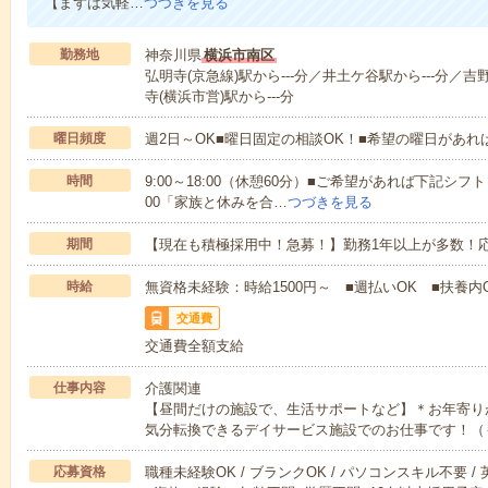
【まずは気軽…
つづきを見る
勤務地
神奈川県
横浜市南区
弘明寺(京急線)駅から---分／井土ケ谷駅から---分／吉
寺(横浜市営)駅から---分
曜日頻度
週2日～OK■曜日固定の相談OK！■希望の曜日があ
時間
9:00～18:00（休憩60分）■ご希望があれば下記シフトもOK
00「家族と休みを合…
つづきを見る
期間
【現在も積極採用中！急募！】勤務1年以上が多数！応
時給
無資格未経験：時給1500円～ ■週払いOK ■扶養内O
交通費
交通費全額支給
仕事内容
介護関連
【昼間だけの施設で、生活サポートなど】＊お年寄り
気分転換できるデイサービス施設でのお仕事です！（
応募資格
職種未経験OK / ブランクOK / パソコンスキル不要 /