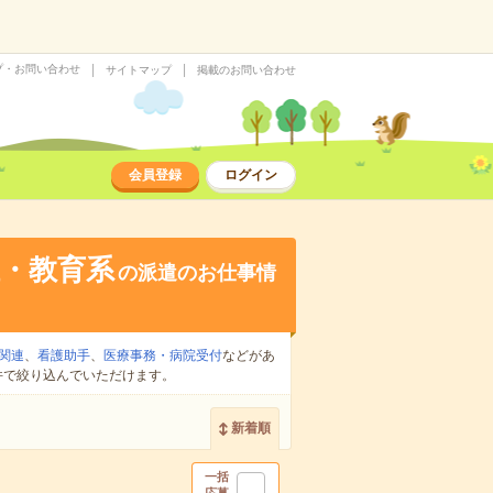
プ・お問い合わせ
サイトマップ
掲載のお問い合わせ
会員登録
ログイン
・教育系
の派遣のお仕事情
関連
、
看護助手
、
医療事務・病院受付
などがあ
件で絞り込んでいただけます。
新着順
一括