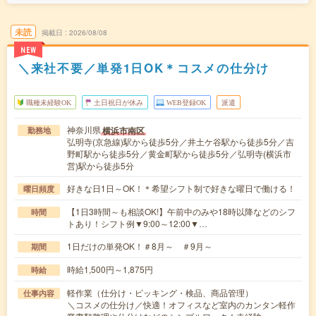
未読
掲載日
2026/08/08
NEW
＼来社不要／単発1日OK＊コスメの仕分け
職種未経験OK
土日祝日が休み
WEB登録OK
派遣
神奈川県
横浜市南区
勤務地
弘明寺(京急線)駅から徒歩5分／井土ケ谷駅から徒歩5分／吉
野町駅から徒歩5分／黄金町駅から徒歩5分／弘明寺(横浜市
営)駅から徒歩5分
好きな日1日～OK！＊希望シフト制で好きな曜日で働ける！
曜日頻度
【1日3時間～も相談OK!】午前中のみや18時以降などのシフ
時間
トあり！シフト例▼9:00～12:00▼…
1日だけの単発OK！＃8月～ ＃9月～
期間
時給1,500円～1,875円
時給
軽作業（仕分け・ピッキング・検品、商品管理）
仕事内容
＼コスメの仕分け／快適！オフィスなど室内のカンタン軽作