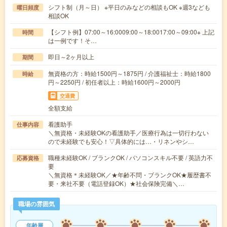
シフト制（月～日） ※平日のみなどの相談もOK ※週3なども
曜日頻度
相談OK
【シフト例】07:00～16:0009:00～18:0017:00～09:00※ 上記
時間
は一例です！そ…
即日～2ヶ月以上
期間
無資格の方：時給1500円～1875円 / 介護福祉士：時給1800
時給
円～2250円 / 初任者以上：時給1600円～2000円
交通費
全額支給
看護助手
仕事内容
＼無資格・未経験OKの看護助手／医療行為は一切行わない
ので未経験でも安心！▽具体的には…・リネンやシ…
職種未経験OK / ブランクOK / パソコンスキル不要 / 英語力不
応募資格
要
＼無資格＊未経験OK／★年齢不問・ブランクOK★履歴書不
要・来社不要（電話登録OK）★社会保険完備＼…
職場の雰囲気
年齢層