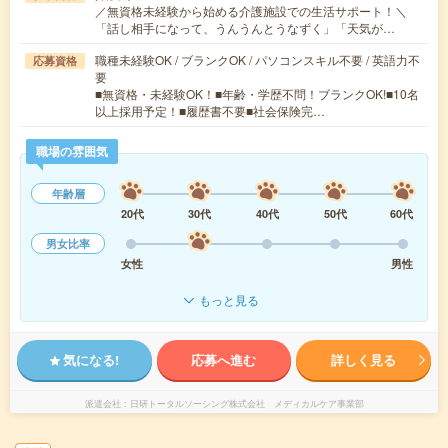
／無資格未経験から始める介護施設での生活サポート！＼
「話し相手になって、うんうんとうなずく」「天気が…
職種未経験OK / ブランクOK / パソコンスキル不要 / 英語力不
応募資格
要
■無資格・未経験OK！■年齢・学歴不問！ブランクOK!■10名
以上採用予定！■履歴書不要■社会保険完…
職場の雰囲気
年齢層
20代
30代
40代
50代
60代
男女比率
女性
男性
もっと見る
気になる!
応募へ進む
詳しく見る
派遣会社
日研トータルソーシング株式会社 メディカルケア事業部