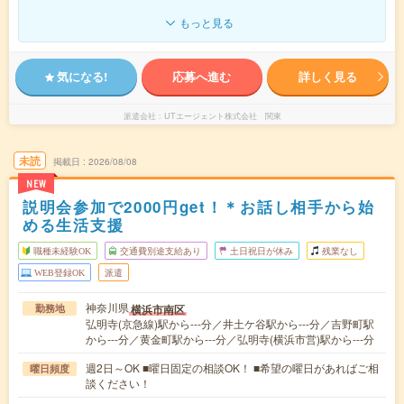
もっと見る
気になる!
応募へ進む
詳しく見る
派遣会社
UTエージェント株式会社 関東
未読
掲載日
2026/08/08
NEW
説明会参加で2000円get！＊お話し相手から始
める生活支援
職種未経験OK
交通費別途支給あり
土日祝日が休み
残業なし
WEB登録OK
派遣
神奈川県
横浜市南区
勤務地
弘明寺(京急線)駅から---分／井土ケ谷駅から---分／吉野町駅
から---分／黄金町駅から---分／弘明寺(横浜市営)駅から---分
週2日～OK ■曜日固定の相談OK！ ■希望の曜日があればご相
曜日頻度
談ください！