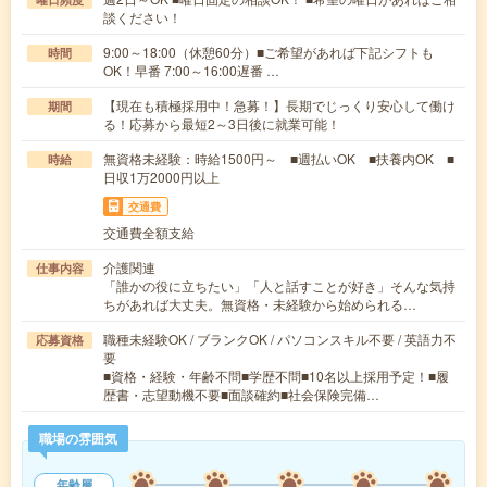
談ください！
9:00～18:00（休憩60分）■ご希望があれば下記シフトも
時間
OK！早番 7:00～16:00遅番 …
【現在も積極採用中！急募！】長期でじっくり安心して働け
期間
る！応募から最短2～3日後に就業可能！
無資格未経験：時給1500円～ ■週払いOK ■扶養内OK ■
時給
日収1万2000円以上
交通費
交通費全額支給
介護関連
仕事内容
「誰かの役に立ちたい」「人と話すことが好き」そんな気持
ちがあれば大丈夫。無資格・未経験から始められる…
職種未経験OK / ブランクOK / パソコンスキル不要 / 英語力不
応募資格
要
■資格・経験・年齢不問■学歴不問■10名以上採用予定！■履
歴書・志望動機不要■面談確約■社会保険完備…
職場の雰囲気
年齢層