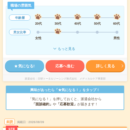
職場の雰囲気
年齢層
20代
30代
40代
50代
60代
男女比率
女性
男性
もっと見る
気になる!
応募へ進む
詳しく見る
派遣会社
日研トータルソーシング株式会社 メディカルケア事業部
興味があったら「★気になる！」をタップ！
「気になる！」を押しておくと、派遣会社から
「面談確約」
や
「応募歓迎」
が届きます！
未読
掲載日
2026/08/09
NEW