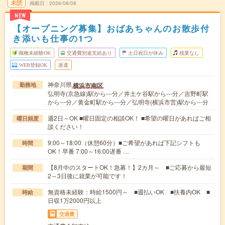
未読
掲載日
2026/08/08
NEW
【オープニング募集】おばあちゃんのお散歩付
き添いも仕事の1つ
職種未経験OK
交通費別途支給あり
土日祝日が休み
残業なし
WEB登録OK
派遣
神奈川県
横浜市南区
勤務地
弘明寺(京急線)駅から---分／井土ケ谷駅から---分／吉野町駅
から---分／黄金町駅から---分／弘明寺(横浜市営)駅から---分
週2日～OK ■曜日固定の相談OK！ ■希望の曜日があればご相
曜日頻度
談ください！
9:00～18:00（休憩60分）■ご希望があれば下記シフトも
時間
OK！早番 7:00～16:00遅番 …
【8月中のスタートOK！急募！】2カ月～ ■ご応募から最短
期間
2～3日後に就業が可能です！
無資格未経験：時給1500円～ ■週払いOK ■扶養内OK ■
時給
日収1万2000円以上
交通費