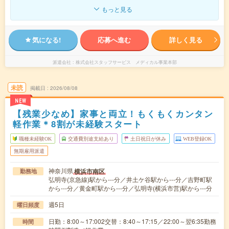
もっと見る
気になる!
応募へ進む
詳しく見る
派遣会社
株式会社スタッフサービス メディカル事業本部
未読
掲載日
2026/08/08
NEW
【残業少なめ】家事と両立！もくもくカンタン
軽作業＊8割が未経験スタート
職種未経験OK
交通費別途支給あり
土日祝日が休み
WEB登録OK
無期雇用派遣
神奈川県
横浜市南区
勤務地
弘明寺(京急線)駅から---分／井土ケ谷駅から---分／吉野町駅
から---分／黄金町駅から---分／弘明寺(横浜市営)駅から---分
週5日
曜日頻度
日勤：8:00～17:002交替：8:40～17:15／22:00～翌6:35勤務
時間