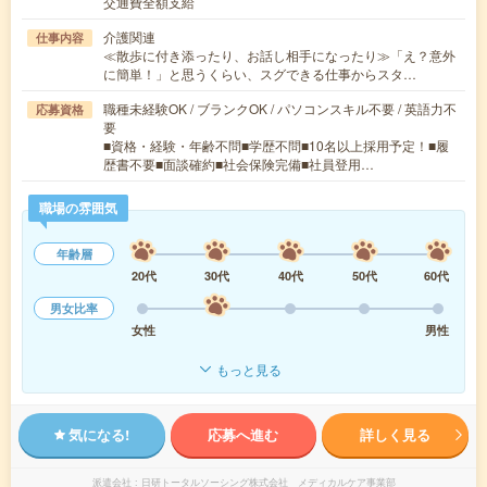
交通費全額支給
介護関連
仕事内容
≪散歩に付き添ったり、お話し相手になったり≫「え？意外
に簡単！」と思うくらい、スグできる仕事からスタ…
職種未経験OK / ブランクOK / パソコンスキル不要 / 英語力不
応募資格
要
■資格・経験・年齢不問■学歴不問■10名以上採用予定！■履
歴書不要■面談確約■社会保険完備■社員登用…
職場の雰囲気
年齢層
20代
30代
40代
50代
60代
男女比率
女性
男性
もっと見る
気になる!
応募へ進む
詳しく見る
派遣会社
日研トータルソーシング株式会社 メディカルケア事業部