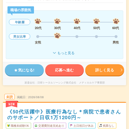
職場の雰囲気
年齢層
20代
30代
40代
50代
60代
男女比率
女性
男性
もっと見る
気になる!
応募へ進む
詳しく見る
派遣会社
日研トータルソーシング株式会社 メディカルケア事業部
未読
掲載日
2026/08/08
NEW
《50代活躍中》医療行為なし＊病院で患者さん
のサポート／日収1万1200円～
職種未経験OK
交通費別途支給あり
土日祝日が休み
残業なし