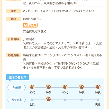
勤、夜勤のみ、変則的な勤務等も相談OK…
2ヶ月～OK ※スタート日はお気軽にご相談ください！
期間
時給1550円～
時給
交通費
交通費規定内支給
介護関連
仕事内容
＼有料老人ホームでのケアスタッフ／▽具体的には…・入居
者さんの安否確認や巡回・お食事の準備や見守り・…
職種未経験OK / ブランクOK / パソコンスキル不要 / 英語力不
応募資格
要
＼無資格・未経験OK／※年齢不問※50代・60代の方も活躍
中！※履歴書不要・来社不要で電話相談もOK…
職場の雰囲気
年齢層
20代
30代
40代
50代
60代
男女比率
女性
男性