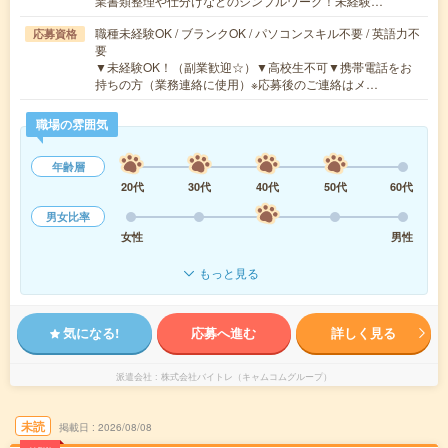
業書類整理や仕分けなどのシンプルワーク！未経験…
職種未経験OK / ブランクOK / パソコンスキル不要 / 英語力不
応募資格
要
▼未経験OK！（副業歓迎☆）▼高校生不可▼携帯電話をお
持ちの方（業務連絡に使用）※応募後のご連絡はメ…
職場の雰囲気
年齢層
20代
30代
40代
50代
60代
男女比率
女性
男性
もっと見る
気になる!
応募へ進む
詳しく見る
派遣会社
株式会社バイトレ（キャムコムグループ）
未読
掲載日
2026/08/08