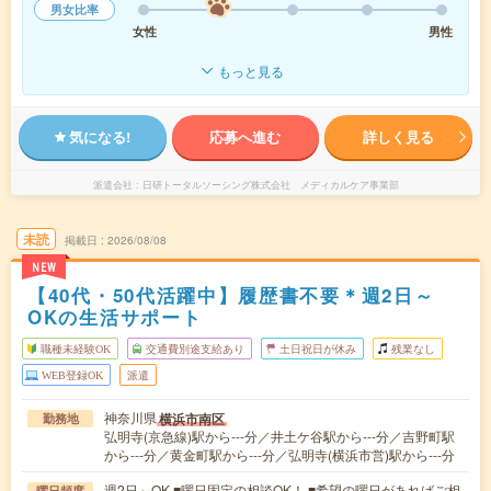
男女比率
女性
男性
もっと見る
気になる!
応募へ進む
詳しく見る
派遣会社
日研トータルソーシング株式会社 メディカルケア事業部
未読
掲載日
2026/08/08
NEW
【40代・50代活躍中】履歴書不要＊週2日～
OKの生活サポート
職種未経験OK
交通費別途支給あり
土日祝日が休み
残業なし
WEB登録OK
派遣
神奈川県
横浜市南区
勤務地
弘明寺(京急線)駅から---分／井土ケ谷駅から---分／吉野町駅
から---分／黄金町駅から---分／弘明寺(横浜市営)駅から---分
週2日～OK ■曜日固定の相談OK！ ■希望の曜日があればご相
曜日頻度