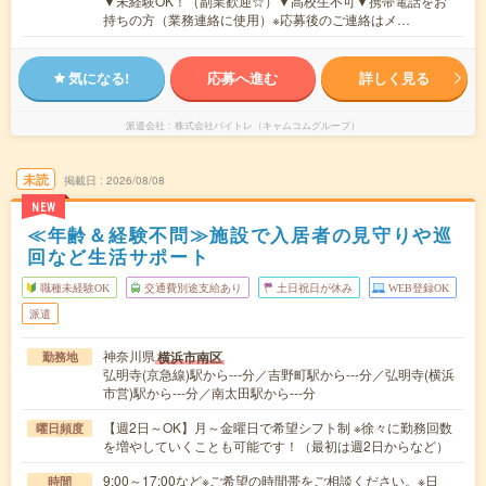
▼未経験OK！（副業歓迎☆）▼高校生不可▼携帯電話をお
持ちの方（業務連絡に使用）※応募後のご連絡はメ…
気になる!
応募へ進む
詳しく見る
派遣会社
株式会社バイトレ（キャムコムグループ）
未読
掲載日
2026/08/08
NEW
≪年齢＆経験不問≫施設で入居者の見守りや巡
回など生活サポート
職種未経験OK
交通費別途支給あり
土日祝日が休み
WEB登録OK
派遣
神奈川県
横浜市南区
勤務地
弘明寺(京急線)駅から---分／吉野町駅から---分／弘明寺(横浜
市営)駅から---分／南太田駅から---分
【週2日～OK】月～金曜日で希望シフト制 ※徐々に勤務回数
曜日頻度
を増やしていくことも可能です！（最初は週2日からなど）
9:00～17:00など※ご希望の時間帯をご相談ください。※日
時間