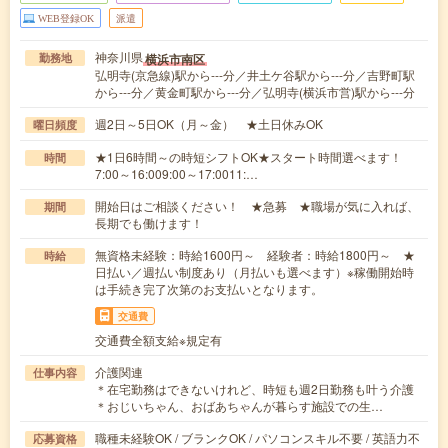
WEB登録OK
派遣
神奈川県
横浜市南区
勤務地
弘明寺(京急線)駅から---分／井土ケ谷駅から---分／吉野町駅
から---分／黄金町駅から---分／弘明寺(横浜市営)駅から---分
週2日～5日OK（月～金） ★土日休みOK
曜日頻度
★1日6時間～の時短シフトOK★スタート時間選べます！
時間
7:00～16:009:00～17:0011:…
開始日はご相談ください！ ★急募 ★職場が気に入れば、
期間
長期でも働けます！
無資格未経験：時給1600円～ 経験者：時給1800円～ ★
時給
日払い／週払い制度あり（月払いも選べます）※稼働開始時
は手続き完了次第のお支払いとなります。
交通費
交通費全額支給※規定有
介護関連
仕事内容
＊在宅勤務はできないけれど、時短も週2日勤務も叶う介護
＊おじいちゃん、おばあちゃんが暮らす施設での生…
職種未経験OK / ブランクOK / パソコンスキル不要 / 英語力不
応募資格