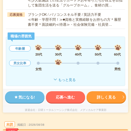
して集団生活を送る「グループホーム」。食材の買…
ブランクOK / パソコンスキル不要 / 英語力不要
応募資格
≪年齢・学歴不問！≫■資格と実務経験をお持ちの方＊履歴
書不要＊面談確約≪待遇≫・社会保険完備・社員登…
職場の雰囲気
年齢層
20代
30代
40代
50代
60代
男女比率
女性
男性
もっと見る
気になる!
応募へ進む
詳しく見る
派遣会社
日研トータルソーシング株式会社 メディカルケア事業部
未読
掲載日
2026/08/08