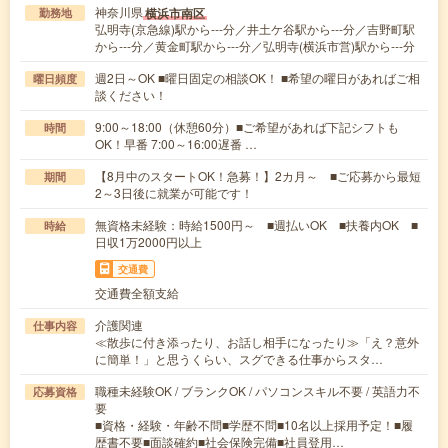
神奈川県
横浜市南区
勤務地
弘明寺(京急線)駅から---分／井土ケ谷駅から---分／吉野町駅
から---分／黄金町駅から---分／弘明寺(横浜市営)駅から---分
週2日～OK ■曜日固定の相談OK！ ■希望の曜日があればご相
曜日頻度
談ください！
9:00～18:00（休憩60分）■ご希望があれば下記シフトも
時間
OK！早番 7:00～16:00遅番 …
【8月中のスタートOK！急募！】2カ月～ ■ご応募から最短
期間
2～3日後に就業が可能です！
無資格未経験：時給1500円～ ■週払いOK ■扶養内OK ■
時給
日収1万2000円以上
交通費
交通費全額支給
介護関連
仕事内容
≪散歩に付き添ったり、お話し相手になったり≫「え？意外
に簡単！」と思うくらい、スグできる仕事からスタ…
職種未経験OK / ブランクOK / パソコンスキル不要 / 英語力不
応募資格
要
■資格・経験・年齢不問■学歴不問■10名以上採用予定！■履
歴書不要■面談確約■社会保険完備■社員登用…