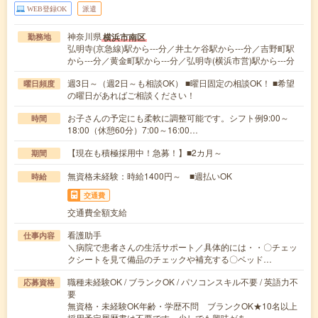
WEB登録OK
派遣
神奈川県
横浜市南区
勤務地
弘明寺(京急線)駅から---分／井土ケ谷駅から---分／吉野町駅
から---分／黄金町駅から---分／弘明寺(横浜市営)駅から---分
週3日～（週2日～も相談OK） ■曜日固定の相談OK！ ■希望
曜日頻度
の曜日があればご相談ください！
お子さんの予定にも柔軟に調整可能です。シフト例9:00～
時間
18:00（休憩60分）7:00～16:00…
【現在も積極採用中！急募！】■2カ月～
期間
無資格未経験：時給1400円～ ■週払いOK
時給
交通費
交通費全額支給
看護助手
仕事内容
＼病院で患者さんの生活サポート／具体的には・・〇チェッ
クシートを見て備品のチェックや補充する〇ベッド…
職種未経験OK / ブランクOK / パソコンスキル不要 / 英語力不
応募資格
要
無資格・未経験OK年齢・学歴不問 ブランクOK★10名以上
採用予定履歴書は不要です。少しでも興味があ…