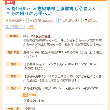
NEW
≪週4日5h～≫志望動機も履歴書も必要ナシ！
＊身の回りのお手伝い
職種未経験OK
交通費別途支給あり
土日祝日が休み
残業なし
WEB登録OK
派遣
神奈川県
横浜市南区
勤務地
弘明寺(京急線)駅から---分／井土ケ谷駅から---分／吉野町駅
から---分／黄金町駅から---分／弘明寺(横浜市営)駅から---分
週4日～ ■曜日固定の相談OK！ ■希望の曜日があればご相談
曜日頻度
ください！
1日5時間からOK！■シフト例(1)8:00～13:00(2)10:00～
時間
15:00(3)12:00…
【積極採用中！】＊1年以上勤務している方が多数！ご応募
期間
から最短2～3日後の就業も相談可能です！
無資格未経験：時給1500円～ ■週払いOK ■扶養内OK
時給
交通費
交通費全額支給
介護関連
仕事内容