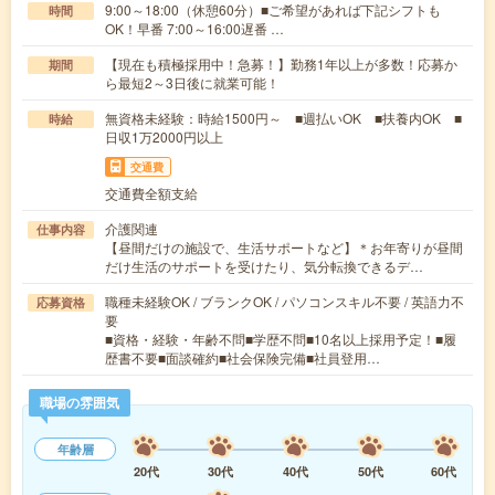
9:00～18:00（休憩60分）■ご希望があれば下記シフトも
時間
OK！早番 7:00～16:00遅番 …
【現在も積極採用中！急募！】勤務1年以上が多数！応募か
期間
ら最短2～3日後に就業可能！
無資格未経験：時給1500円～ ■週払いOK ■扶養内OK ■
時給
日収1万2000円以上
交通費
交通費全額支給
介護関連
仕事内容
【昼間だけの施設で、生活サポートなど】＊お年寄りが昼間
だけ生活のサポートを受けたり、気分転換できるデ…
職種未経験OK / ブランクOK / パソコンスキル不要 / 英語力不
応募資格
要
■資格・経験・年齢不問■学歴不問■10名以上採用予定！■履
歴書不要■面談確約■社会保険完備■社員登用…
職場の雰囲気
年齢層
20代
30代
40代
50代
60代