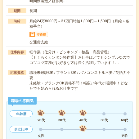
時間例製造／軽作業…
長期
期間
月給24万8000円～31万円時給1,300円～1,500円（月給＋各
時給
種手当）
交通費
交通費支給
軽作業（仕分け・ピッキング・検品、商品管理）
仕事内容
【もくもくカンタン軽作業】お仕事はとてもシンプルなので
コツコツ業務がお好きな方は長く活躍しています！…
職種未経験OK / ブランクOK / パソコンスキル不要 / 英語力不
応募資格
要
未経験・ブランクOK資格不問！幅広い年代が活躍中！どな
たでも始められるお仕事です
職場の雰囲気
年齢層
20代
30代
40代
50代
60代
男女比率
女性
男性