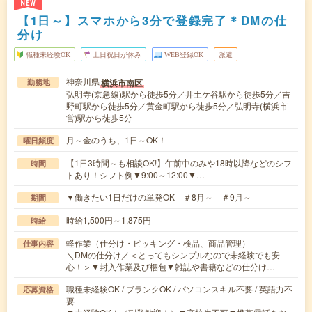
NEW
【1日～】スマホから3分で登録完了＊DMの仕
分け
職種未経験OK
土日祝日が休み
WEB登録OK
派遣
神奈川県
横浜市南区
勤務地
弘明寺(京急線)駅から徒歩5分／井土ケ谷駅から徒歩5分／吉
野町駅から徒歩5分／黄金町駅から徒歩5分／弘明寺(横浜市
営)駅から徒歩5分
月～金のうち、1日～OK！
曜日頻度
【1日3時間～も相談OK!】午前中のみや18時以降などのシフ
時間
トあり！シフト例▼9:00～12:00▼…
▼働きたい1日だけの単発OK ＃8月～ ＃9月～
期間
時給1,500円～1,875円
時給
軽作業（仕分け・ピッキング・検品、商品管理）
仕事内容
＼DMの仕分け／＜とってもシンプルなので未経験でも安
心！＞▼封入作業及び梱包▼雑誌や書籍などの仕分け…
職種未経験OK / ブランクOK / パソコンスキル不要 / 英語力不
応募資格
要