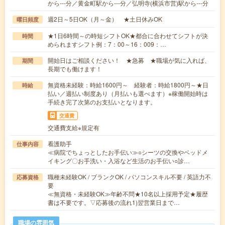
から---分／黄金町駅から---分／弘明寺(横浜市営)駅から---分
週2日～5日OK（月～金） ★土日休みOK
曜日頻度
★1日6時間～の時短シフトOK★都合に合わせてシフトが決
時間
められますシフト例：7：00～16：009：…
開始日はご相談ください！ ★急募 ★職場が気に入れば、
期間
長期でも働けます！
無資格未経験：時給1600円～ 経験者：時給1800円～★日
時給
払い／週払い制度あり（月払いも選べます）※稼働開始時は
手続き完了次第のお支払いとなります。
交通費
交通費支給※規定有
看護助手
仕事内容
≪病院でちょっとしたお手伝い≫○シーツの交換やベッドメ
イキング〇お手洗い・入浴など生活のお手伝い○診…
職種未経験OK / ブランクOK / パソコンスキル不要 / 英語力不
応募資格
要
≪無資格・未経験OK≫年齢不問★10名以上採用予定★履歴
書は不要です。▽応募後の流れ1)翌営業日まで…
職場の雰囲気