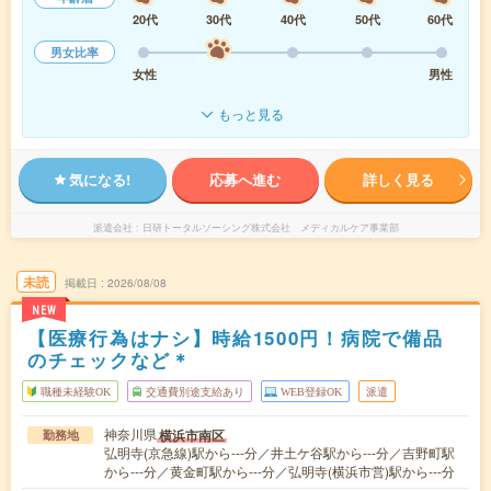
20代
30代
40代
50代
60代
男女比率
女性
男性
もっと見る
気になる!
応募へ進む
詳しく見る
派遣会社
日研トータルソーシング株式会社 メディカルケア事業部
未読
掲載日
2026/08/08
NEW
【医療行為はナシ】時給1500円！病院で備品
のチェックなど＊
職種未経験OK
交通費別途支給あり
WEB登録OK
派遣
神奈川県
横浜市南区
勤務地
弘明寺(京急線)駅から---分／井土ケ谷駅から---分／吉野町駅
から---分／黄金町駅から---分／弘明寺(横浜市営)駅から---分