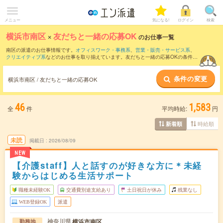
メニュー
気になる!
ログイン
検索
横浜市南区
×
友だちと一緒の応募OK
のお仕事一覧
南区の派遣のお仕事情報です。
オフィスワーク・事務系
、
営業・販売・サービス系
、
クリエイティブ系
などのお仕事を取り揃えています。友だちと一緒の応募OKの条件の
他に、
交通費別途支給あり
、
職種未経験OK
、
残業なし
などのこだわり条件も取り揃え
ています。
条件の変更
横浜市南区 / 友だちと一緒の応募OK
46
1,583
全
件
平均時給:
円
時給順
新着順
未読
掲載日
2026/08/09
NEW
【介護staff】人と話すのが好きな方に＊未経
験からはじめる生活サポート
職種未経験OK
交通費別途支給あり
土日祝日が休み
残業なし
WEB登録OK
派遣
神奈川県
横浜市南区
勤務地