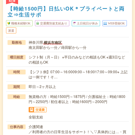
NEW
【時給1500円】日払いOK＊プライベートと両
立⇒生活サポ
職種未経験OK
交通費別途支給あり
土日祝日が休み
WEB登録OK
派遣
神奈川県
横浜市南区
勤務地
南太田駅から---分／蒔田駅から---分
シフト制（月～日） ※平日のみなどの相談もOK ※週3日など
曜日頻度
の相談もOK
【シフト例】07:00～16:0009:00～18:0017:00～09:00※ 上記
時間
は一例です！そ…
即日～2ヶ月以上
期間
無資格の方：時給1500円～1875円 / 介護福祉士：時給1800
時給
円～2250円 / 初任者以上：時給1600円～2000円
交通費
全額支給
介護関連
仕事内容
／利用者の方の日常生活をサポート！＼▽具体的には…・買