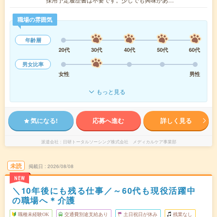
職場の雰囲気
年齢層
20代
30代
40代
50代
60代
男女比率
女性
男性
もっと見る
気になる!
応募へ進む
詳しく見る
派遣会社
日研トータルソーシング株式会社 メディカルケア事業部
未読
掲載日
2026/08/08
NEW
＼10年後にも残る仕事／～60代も現役活躍中
の職場へ＊介護
職種未経験OK
交通費別途支給あり
土日祝日が休み
残業なし