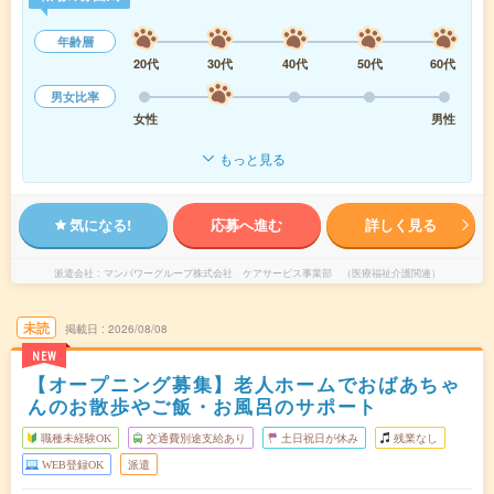
年齢層
20代
30代
40代
50代
60代
男女比率
女性
男性
もっと見る
気になる!
応募へ進む
詳しく見る
派遣会社
マンパワーグループ株式会社 ケアサービス事業部 （医療福祉介護関連）
未読
掲載日
2026/08/08
NEW
【オープニング募集】老人ホームでおばあちゃ
んのお散歩やご飯・お風呂のサポート
職種未経験OK
交通費別途支給あり
土日祝日が休み
残業なし
WEB登録OK
派遣