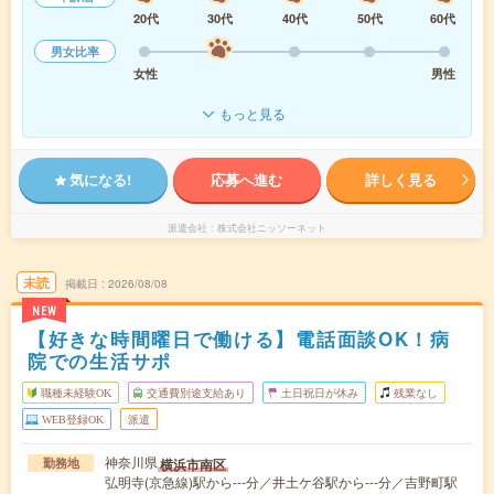
20代
30代
40代
50代
60代
男女比率
女性
男性
もっと見る
気になる!
応募へ進む
詳しく見る
派遣会社
株式会社ニッソーネット
未読
掲載日
2026/08/08
NEW
【好きな時間曜日で働ける】電話面談OK！病
院での生活サポ
職種未経験OK
交通費別途支給あり
土日祝日が休み
残業なし
WEB登録OK
派遣
神奈川県
横浜市南区
勤務地
弘明寺(京急線)駅から---分／井土ケ谷駅から---分／吉野町駅