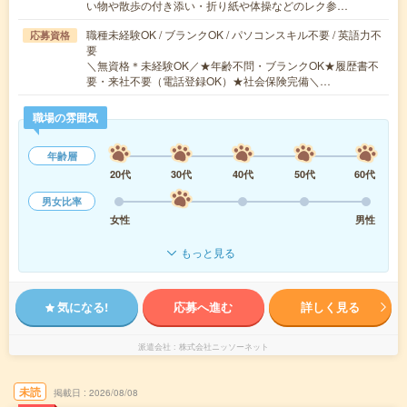
い物や散歩の付き添い・折り紙や体操などのレク参…
職種未経験OK / ブランクOK / パソコンスキル不要 / 英語力不
応募資格
要
＼無資格＊未経験OK／★年齢不問・ブランクOK★履歴書不
要・来社不要（電話登録OK）★社会保険完備＼…
職場の雰囲気
年齢層
20代
30代
40代
50代
60代
男女比率
女性
男性
もっと見る
気になる!
応募へ進む
詳しく見る
派遣会社
株式会社ニッソーネット
未読
掲載日
2026/08/08