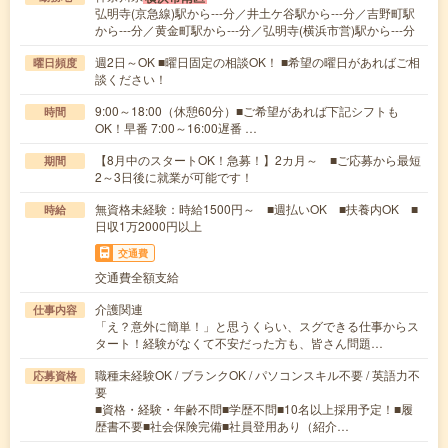
弘明寺(京急線)駅から---分／井土ケ谷駅から---分／吉野町駅
から---分／黄金町駅から---分／弘明寺(横浜市営)駅から---分
週2日～OK ■曜日固定の相談OK！ ■希望の曜日があればご相
曜日頻度
談ください！
9:00～18:00（休憩60分）■ご希望があれば下記シフトも
時間
OK！早番 7:00～16:00遅番 …
【8月中のスタートOK！急募！】2カ月～ ■ご応募から最短
期間
2～3日後に就業が可能です！
無資格未経験：時給1500円～ ■週払いOK ■扶養内OK ■
時給
日収1万2000円以上
交通費
交通費全額支給
介護関連
仕事内容
「え？意外に簡単！」と思うくらい、スグできる仕事からス
タート！経験がなくて不安だった方も、皆さん問題…
職種未経験OK / ブランクOK / パソコンスキル不要 / 英語力不
応募資格
要
■資格・経験・年齢不問■学歴不問■10名以上採用予定！■履
歴書不要■社会保険完備■社員登用あり（紹介…