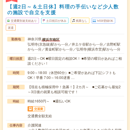
【週2日～＆土日休】料理の手伝いなど少人数
の施設で自立を支援
交通費別途支給あり
土日祝日が休み
残業なし
WEB登録OK
派遣
神奈川県
横浜市南区
勤務地
弘明寺(京急線)駅から---分／井土ケ谷駅から---分／吉野町駅
から---分／黄金町駅から---分／弘明寺(横浜市営)駅から---分
週2日～OK ■曜日固定の相談OK！ ■希望の曜日があればご相
曜日頻度
談ください！
9:00～18:00（休憩60分）■ご希望があれば下記シフトも
時間
OK！早番 7:00～16:00遅番 …
【現在も積極採用中！急募！】2カ月～ ■ご応募から最短2
期間
～3日後の就業も相談可能です！
時給1650円～ ■週払いOK
時給
交通費
交通費全額支給
介護関連
仕事内容
≪少人数施設での生活サポート≫お年寄りたちが自立を目指