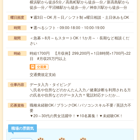
横浜駅から徒歩5分／高島町駅から徒歩---分／新高島駅から
徒歩---分／平沼橋駅から徒歩---分／神奈川駅から徒歩---分
▼週3日～OK 月～日／シフト制 ※曜日相談・土日休みもOK
曜日頻度
▼選べるシフト・09:00-18:00・10:00-19:00
時間
＜急募＞8月～もスタートOK！1か月～・長期など相談くだ
期間
さい
時給1700円 【月収例】299,200円＝1日8時間×1700円×22
時給
日 #月収25万円以上
交通費
交通費規定支給
データ入力・タイピング
仕事内容
＼氏名や住所などのかんたん入力／健康診断を利用される方
の氏名や住所などのデータ入力＊電話対応ナシだか…
職種未経験OK / ブランクOK / パソコンスキル不要 / 英語力不
応募資格
要
▼20～30代の男女活躍中！▼10名募集！▼未経験OK！
職場の雰囲気