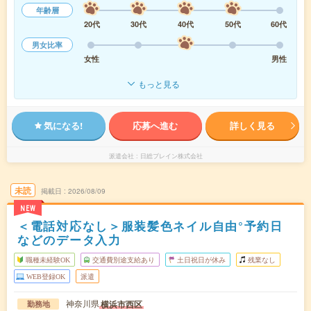
年齢層
20代
30代
40代
50代
60代
男女比率
女性
男性
もっと見る
気になる!
応募へ進む
詳しく見る
派遣会社
日総ブレイン株式会社
未読
掲載日
2026/08/09
NEW
＜電話対応なし＞服装髪色ネイル自由°予約日
などのデータ入力
職種未経験OK
交通費別途支給あり
土日祝日が休み
残業なし
WEB登録OK
派遣
神奈川県
横浜市西区
勤務地