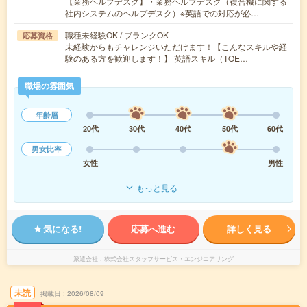
【業務ヘルプデスク】・業務ヘルプデスク（複合機に関する
社内システムのヘルプデスク）※英語での対応が必…
職種未経験OK / ブランクOK
応募資格
未経験からもチャレンジいただけます！【こんなスキルや経
験のある方を歓迎します！】 英語スキル（TOE…
職場の雰囲気
年齢層
20代
30代
40代
50代
60代
男女比率
女性
男性
もっと見る
気になる!
応募へ進む
詳しく見る
派遣会社
株式会社スタッフサービス・エンジニアリング
未読
掲載日
2026/08/09