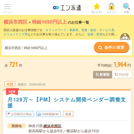
メニュー
気になる!
ログイン
検索
横浜市西区
×
時給1650円以上
のお仕事一覧
西区の派遣のお仕事情報です。
オフィスワーク・事務系
、
営業・販売・サービス系
、
クリエイティブ系
などのお仕事を取り揃えています。さらに、
短期
・
単発
などの期間
や、
職種未経験OK
などのこだわり条件で絞り込んでいただけます。
条件の変更
横浜市西区 / 時給1650円以上
721
1,964
全
件
平均時給:
円
時給順
新着順
未読
掲載日
2026/08/09
NEW
月129万～【PM】システム開発ベンダー調整支
援
土日祝日が休み
WEB登録OK
派遣
神奈川県
横浜市西区
勤務地
新高島駅から徒歩5分／横浜駅から徒歩10分