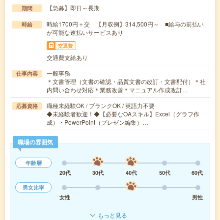
【急募】即日～長期
期間
時給1700円＋交 【月収例】314,500円～ ■給与の前払い
時給
が可能な速払いサービスあり
交通費
交通費支給あり
一般事務
仕事内容
＊文書管理（文書の確認・品質文書の改訂・文書配付）＊社
内問い合わせ対応＊業務改善＊マニュアル作成改訂…
職種未経験OK / ブランクOK / 英語力不要
応募資格
◆未経験者歓迎！◆【必要なOAスキル】Excel（グラフ作
成）・PowerPoint（プレゼン編集）…
職場の雰囲気
年齢層
20代
30代
40代
50代
60代
男女比率
女性
男性
もっと見る