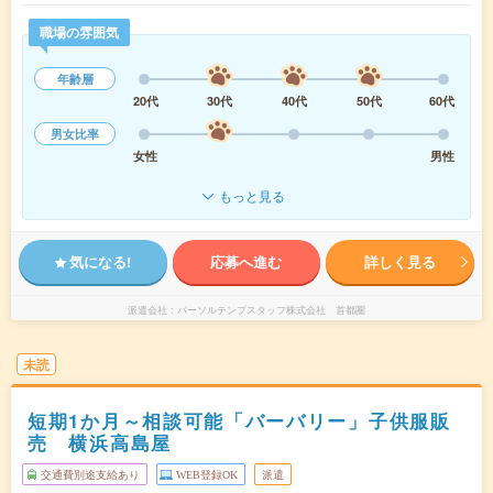
職場の雰囲気
年齢層
20代
30代
40代
50代
60代
男女比率
女性
男性
もっと見る
気になる!
応募へ進む
詳しく見る
派遣会社
パーソルテンプスタッフ株式会社 首都圏
未読
短期1か月～相談可能「バーバリー」子供服販
売 横浜高島屋
交通費別途支給あり
WEB登録OK
派遣