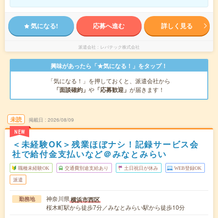
気になる!
応募へ進む
詳しく見る
派遣会社
レバテック株式会社
興味があったら「★気になる！」をタップ！
「気になる！」を押しておくと、派遣会社から
「面談確約」
や
「応募歓迎」
が届きます！
未読
掲載日
2026/08/09
NEW
＜未経験OK＞残業ほぼナシ！記録サービス会
社で給付金支払いなど＠みなとみらい
職種未経験OK
交通費別途支給あり
土日祝日が休み
WEB登録OK
派遣
神奈川県
横浜市西区
勤務地
桜木町駅から徒歩7分／みなとみらい駅から徒歩10分