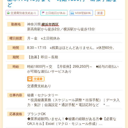
ど
交通費別途支給あり
土日祝日が休み
WEB登録OK
派遣
神奈川県
横浜市西区
勤務地
新高島駅から徒歩2分／横浜駅から徒歩13分
月～金 ※土日祝休み
曜日頻度
8:30～17:15 ※残業はほとんどありません。※休憩60分。
時間
【急募】即日～長期
期間
時給1800円＋交 【月収例】299,250円～ ■給与の前払い
時給
が可能な速払いサービスあり
交通費
交通費支給あり
秘書・セクレタリー
仕事内容
＊役員秘書業務（スケジュール調整＊出張手配）｜データ入
力・集計｜会議設定＊通訳手配＊電話応対など ＊…
ブランクOK
応募資格
◆業界経験問いません！◆秘書の経験がある方◆【必要な
OAスキル】Excel（マクロ・モジュール作成）…