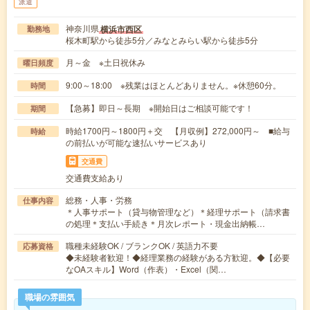
派遣
神奈川県
横浜市西区
勤務地
桜木町駅から徒歩5分／みなとみらい駅から徒歩5分
月～金 ※土日祝休み
曜日頻度
9:00～18:00 ※残業はほとんどありません。※休憩60分。
時間
【急募】即日～長期 ※開始日はご相談可能です！
期間
時給1700円～1800円＋交 【月収例】272,000円～ ■給与
時給
の前払いが可能な速払いサービスあり
交通費
交通費支給あり
総務・人事・労務
仕事内容
＊人事サポート（貸与物管理など）＊経理サポート（請求書
の処理＊支払い手続き＊月次レポート・現金出納帳…
職種未経験OK / ブランクOK / 英語力不要
応募資格
◆未経験者歓迎！◆経理業務の経験がある方歓迎。◆【必要
なOAスキル】Word（作表）・Excel（関…
職場の雰囲気