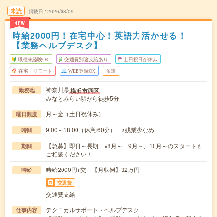
未読
掲載日
2026/08/09
NEW
時給2000円！在宅中心！英語力活かせる！
【業務ヘルプデスク】
職種未経験OK
交通費別途支給あり
土日祝日が休み
在宅・リモート
WEB登録OK
派遣
神奈川県
横浜市西区
勤務地
みなとみらい駅から徒歩5分
月～金（土日祝休み）
曜日頻度
9:00～18:00（休憩:60分） ※残業少なめ
時間
【急募】即日～長期 ※8月～、9月～、10月～のスタートも
期間
ご相談ください！
時給2000円+交 【月収例】32万円
時給
交通費
交通費支給
テクニカルサポート・ヘルプデスク
仕事内容