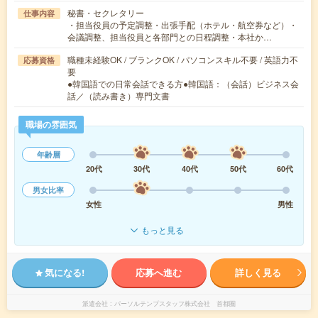
秘書・セクレタリー
仕事内容
・担当役員の予定調整・出張手配（ホテル・航空券など）・
会議調整、担当役員と各部門との日程調整・本社か…
職種未経験OK / ブランクOK / パソコンスキル不要 / 英語力不
応募資格
要
●韓国語での日常会話できる方●韓国語：（会話）ビジネス会
話／（読み書き）専門文書
職場の雰囲気
年齢層
20代
30代
40代
50代
60代
男女比率
女性
男性
もっと見る
気になる!
応募へ進む
詳しく見る
派遣会社
パーソルテンプスタッフ株式会社 首都圏