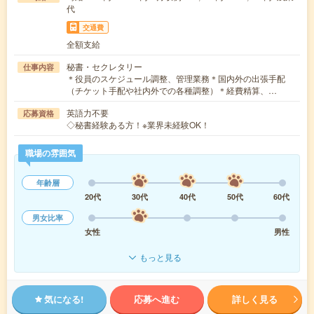
代
交通費
全額支給
秘書・セクレタリー
仕事内容
＊役員のスケジュール調整、管理業務＊国内外の出張手配
（チケット手配や社内外での各種調整）＊経費精算、…
英語力不要
応募資格
◇秘書経験ある方！※業界未経験OK！
職場の雰囲気
年齢層
20代
30代
40代
50代
60代
男女比率
女性
男性
もっと見る
気になる!
応募へ進む
詳しく見る