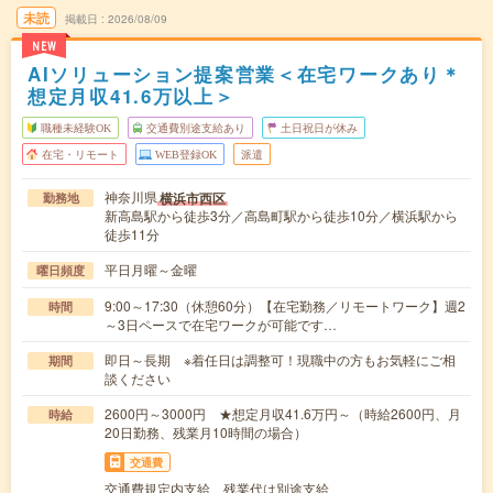
未読
掲載日
2026/08/09
NEW
AIソリューション提案営業＜在宅ワークあり＊
想定月収41.6万以上＞
職種未経験OK
交通費別途支給あり
土日祝日が休み
在宅・リモート
WEB登録OK
派遣
神奈川県
横浜市西区
勤務地
新高島駅から徒歩3分／高島町駅から徒歩10分／横浜駅から
徒歩11分
平日月曜～金曜
曜日頻度
9:00～17:30（休憩60分）【在宅勤務／リモートワーク】週2
時間
～3日ペースで在宅ワークが可能です…
即日～長期 ※着任日は調整可！現職中の方もお気軽にご相
期間
談ください
2600円～3000円 ★想定月収41.6万円～（時給2600円、月
時給
20日勤務、残業月10時間の場合）
交通費
交通費規定内支給、残業代は別途支給