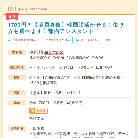
未読
掲載日
2026/08/09
NEW
1700円＊【増員募集】韓国語活かせる！働き
方も選べます！部内アシスタント
交通費別途支給あり
土日祝日が休み
WEB登録OK
派遣
神奈川県
横浜市西区
勤務地
新高島駅から徒歩1分／高島町駅から徒歩7分
月・火・水・木・金(週3日) ※週3日～4日相談OK
曜日頻度
09:00～17:00(実働7時間 休憩1時間)※時短勤務の9:00～
時間
16:30も相談可能！
【急募】即日～長期 ※8月～！
期間
時給1700円 月収例 142,800円
時給
交通費
全額支給
一般事務
仕事内容
＊請求書処理、伝票処理、売上入金管理＊資料作成、データ