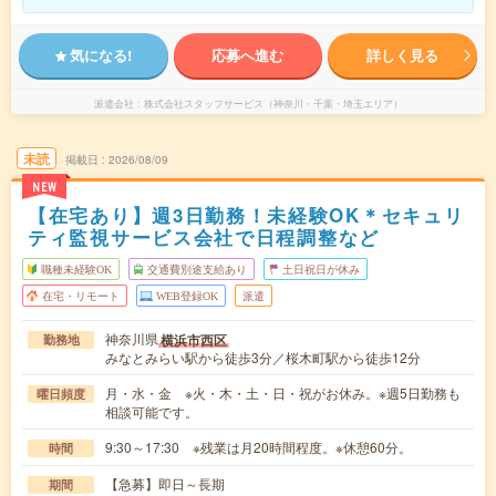
気になる!
応募へ進む
詳しく見る
派遣会社
株式会社スタッフサービス（神奈川・千葉・埼玉エリア）
未読
掲載日
2026/08/09
NEW
【在宅あり】週3日勤務！未経験OK＊セキュリ
ティ監視サービス会社で日程調整など
職種未経験OK
交通費別途支給あり
土日祝日が休み
在宅・リモート
WEB登録OK
派遣
神奈川県
横浜市西区
勤務地
みなとみらい駅から徒歩3分／桜木町駅から徒歩12分
月・水・金 ※火・木・土・日・祝がお休み。※週5日勤務も
曜日頻度
相談可能です。
9:30～17:30 ※残業は月20時間程度。※休憩60分。
時間
【急募】即日～長期
期間