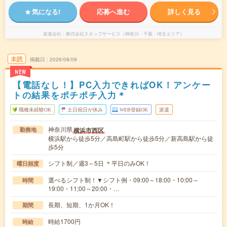
気になる!
応募へ進む
詳しく見る
派遣会社
株式会社スタッフサービス（神奈川・千葉・埼玉エリア）
未読
掲載日
2026/08/09
NEW
【電話なし！】PC入力できればOK！アンケー
トの結果をポチポチ入力＊
職種未経験OK
土日祝日が休み
WEB登録OK
派遣
神奈川県
横浜市西区
勤務地
横浜駅から徒歩5分／高島町駅から徒歩5分／新高島駅から徒
歩5分
シフト制／週3～5日 ＊平日のみOK！
曜日頻度
選べるシフト制！▼シフト例・09:00～18:00・10:00～
時間
19:00・11;00～20:00・…
長期、短期、1か月OK！
期間
時給1700円
時給