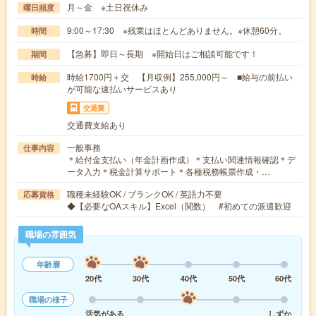
月～金 ※土日祝休み
曜日頻度
9:00～17:30 ※残業はほとんどありません。※休憩60分。
時間
【急募】即日～長期 ※開始日はご相談可能です！
期間
時給1700円＋交 【月収例】255,000円～ ■給与の前払い
時給
が可能な速払いサービスあり
交通費
交通費支給あり
一般事務
仕事内容
＊給付金支払い（年金計画作成）＊支払い関連情報確認＊デ
ータ入力＊税金計算サポート＊各種税務帳票作成・…
職種未経験OK / ブランクOK / 英語力不要
応募資格
◆【必要なOAスキル】Excel（関数） #初めての派遣歓迎
職場の雰囲気
年齢層
20代
30代
40代
50代
60代
職場の様子
活気がある
しずか