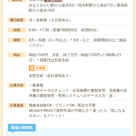
みなとみらい駅から徒歩3分／桜木町駅から徒歩7分／新高島
駅から徒歩19分
月～金勤務（土日祝休み）
曜日頻度
9:00～17:30（実働7時間30分 休憩60分）
時間
8月～長期（3ヶ月以上）＊9月～など、就業開始日はご相談
期間
ください。
時給1700円 月収：26.7万円（時給1700円×7.5時間×21
時給
日）＊残業代は別途支給
交通費
全額支給（会社規程あり）
一般事務
仕事内容
・勤怠データのチェック・出張旅費の書類管理・見積書や請
求書の書類管理・専用システムへのデータ入力・資…
職種未経験OK / ブランクOK / 英語力不要
応募資格
●ExcelやWordで資料作成が可能な方＊迷ったら「気になる
ボタン」をクリック！
職場の雰囲気