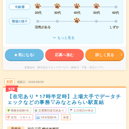
年齢層
20代
30代
40代
50代
60代
職場の様子
活気がある
しずか
もっと見る
気になる!
応募へ進む
詳しく見る
派遣会社
株式会社スタッフサービス（神奈川・千葉・埼玉エリア）
未読
掲載日
2026/08/09
NEW
【在宅あり＊17時半定時】上場大手でデータチ
ェックなどの事務▽みなとみらい駅直結
職種未経験OK
交通費別途支給あり
土日祝日が休み
在宅・リモート
WEB登録OK
派遣
神奈川県
横浜市西区
勤務地