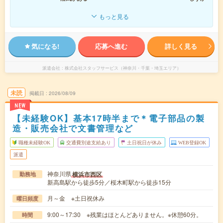
もっと見る
気になる!
応募へ進む
詳しく見る
派遣会社
株式会社スタッフサービス（神奈川・千葉・埼玉エリア）
未読
掲載日
2026/08/09
NEW
【未経験OK】基本17時半まで＊電子部品の製
造・販売会社で文書管理など
職種未経験OK
交通費別途支給あり
土日祝日が休み
WEB登録OK
派遣
神奈川県
横浜市西区
勤務地
新高島駅から徒歩5分／桜木町駅から徒歩15分
月～金 ※土日祝休み
曜日頻度
9:00～17:30 ※残業はほとんどありません。※休憩60分。
時間