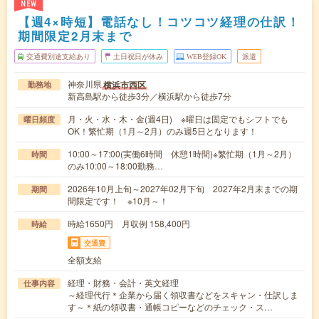
NEW
【週4×時短】電話なし！コツコツ経理の仕訳！
期間限定2月末まで
交通費別途支給あり
土日祝日が休み
WEB登録OK
派遣
神奈川県
横浜市西区
勤務地
新高島駅から徒歩3分／横浜駅から徒歩7分
月・火・水・木・金(週4日) ※曜日は固定でもシフトでも
曜日頻度
OK！繁忙期（1月～2月）のみ週5日となります！
10:00～17:00(実働6時間 休憩1時間)※繁忙期（1月～2月）
時間
のみ10:00～18:00勤務…
2026年10月上旬～2027年02月下旬 2027年2月末までの期
期間
間限定です！ ※10月～！
時給1650円 月収例 158,400円
時給
交通費
全額支給
経理・財務・会計・英文経理
仕事内容
～経理代行＊企業から届く領収書などをスキャン・仕訳しま
す～＊紙の領収書・通帳コピーなどのチェック・ス…