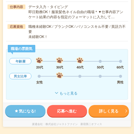
データ入力・タイピング
仕事内容
即日勤務OK！服装髪色ネイル自由の職場＊▼仕事内容アン
ケート結果の内容を指定のフォーマットに入力して…
職種未経験OK / ブランクOK / パソコンスキル不要 / 英語力不
応募資格
要
未経験OK！
職場の雰囲気
年齢層
20代
30代
40代
50代
60代
男女比率
女性
男性
もっと見る
気になる!
応募へ進む
詳しく見る
派遣会社
株式会社ジャストファイン 新宿第二オフィス