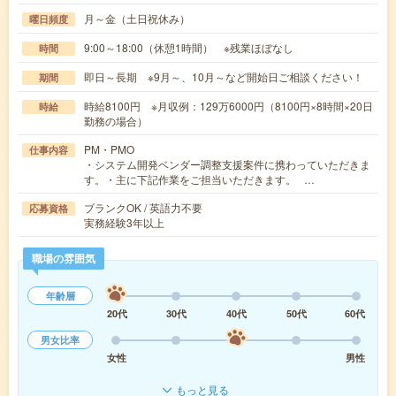
月～金（土日祝休み）
曜日頻度
9:00～18:00（休憩1時間） ※残業ほぼなし
時間
即日～長期 ※9月～、10月～など開始日ご相談ください！
期間
時給8100円 ※月収例：129万6000円（8100円×8時間×20日
時給
勤務の場合）
PM・PMO
仕事内容
・システム開発ベンダー調整支援案件に携わっていただきま
す。・主に下記作業をご担当いただきます。 …
ブランクOK / 英語力不要
応募資格
実務経験3年以上
職場の雰囲気
年齢層
20代
30代
40代
50代
60代
男女比率
女性
男性
もっと見る