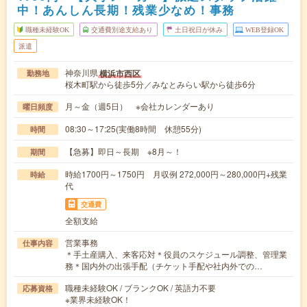
中！あんしん長期！残業少なめ！事務
職種未経験OK
交通費別途支給あり
土日祝日が休み
WEB登録OK
派遣
神奈川県
横浜市西区
勤務地
桜木町駅から徒歩5分／みなとみらい駅から徒歩6分
月～金（週5日） ※会社カレンダーあり
曜日頻度
08:30～17:25(実働8時間 休憩55分)
時間
【急募】即日～長期 ※8月～！
期間
時給1700円～1750円 月収例 272,000円～280,000円+残業
時給
代
交通費
全額支給
営業事務
仕事内容
＊手土産購入、来客応対＊役員のスケジュール調整、管理業
務＊国内外の出張手配（チケット手配や社内外での…
職種未経験OK / ブランクOK / 英語力不要
応募資格
※業界未経験OK！