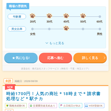
職場の雰囲気
年齢層
20代
30代
40代
50代
60代
男女比率
女性
男性
もっと見る
気になる!
応募へ進む
詳しく見る
派遣会社
株式会社スタッフサービス（神奈川・千葉・埼玉エリア）
未読
掲載日
2026/08/09
NEW
時給1700円！人気の商社＊18時まで＊請求書
処理など＊駅チカ
職種未経験OK
交通費別途支給あり
土日祝日が休み
WEB登録OK