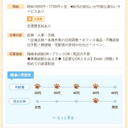
時給1650円～1700円＋交 ■給与の前払いが可能な速払いサ
時給
ービスあり
交通費
交通費支給あり
総務・人事・労務
仕事内容
＊設備点検＊各種作業の日程調整＊オフィス備品・IT機器発
注手配＊郵便物・宅配便の受領や仕分け＊イベン…
職種未経験OK / ブランクOK / 英語力不要
応募資格
◆事務経験がある方◆【必要なOAスキル】Excel（関数）#
初めての派遣歓迎
職場の雰囲気
年齢層
20代
30代
40代
50代
60代
男女比率
女性
男性
もっと見る