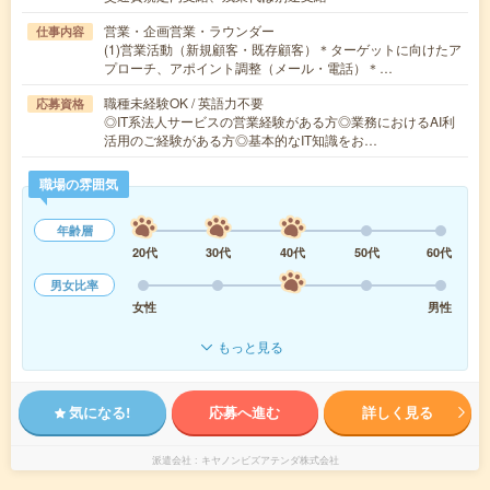
営業・企画営業・ラウンダー
仕事内容
(1)営業活動（新規顧客・既存顧客）＊ターゲットに向けたア
プローチ、アポイント調整（メール・電話）＊…
職種未経験OK / 英語力不要
応募資格
◎IT系法人サービスの営業経験がある方◎業務におけるAI利
活用のご経験がある方◎基本的なIT知識をお…
職場の雰囲気
年齢層
20代
30代
40代
50代
60代
男女比率
女性
男性
もっと見る
気になる!
応募へ進む
詳しく見る
派遣会社
キヤノンビズアテンダ株式会社