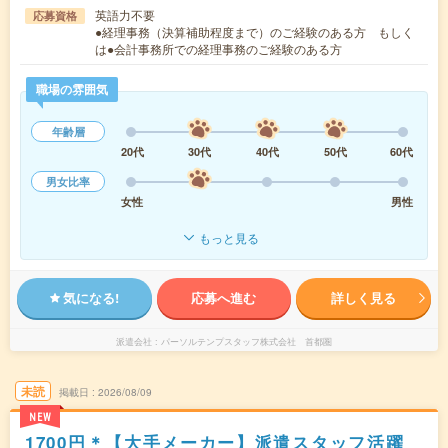
英語力不要
応募資格
●経理事務（決算補助程度まで）のご経験のある方 もしく
は●会計事務所での経理事務のご経験のある方
職場の雰囲気
年齢層
20代
30代
40代
50代
60代
男女比率
女性
男性
もっと見る
気になる!
応募へ進む
詳しく見る
派遣会社
パーソルテンプスタッフ株式会社 首都圏
未読
掲載日
2026/08/09
NEW
1700円＊【大手メーカー】派遣スタッフ活躍