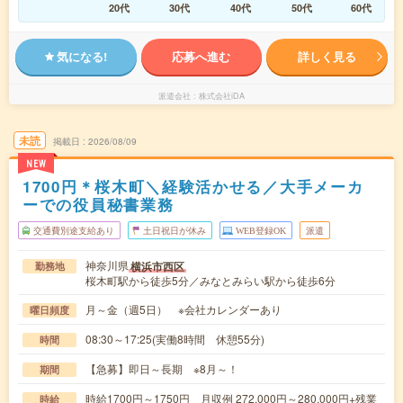
20代
30代
40代
50代
60代
気になる!
応募へ進む
詳しく見る
派遣会社
株式会社iDA
未読
掲載日
2026/08/09
NEW
1700円＊桜木町＼経験活かせる／大手メーカ
ーでの役員秘書業務
交通費別途支給あり
土日祝日が休み
WEB登録OK
派遣
神奈川県
横浜市西区
勤務地
桜木町駅から徒歩5分／みなとみらい駅から徒歩6分
月～金（週5日） ※会社カレンダーあり
曜日頻度
08:30～17:25(実働8時間 休憩55分)
時間
【急募】即日～長期 ※8月～！
期間
時給1700円～1750円 月収例 272,000円～280,000円+残業
時給