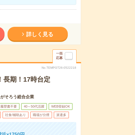
詳しく見る
一括
応募
No.TEMPGT26-0522218
！長期！17時台定
」がそろう総合企業
履歴書不要
40～50代活躍
WEB登録OK
社食/補助あり
職場が分煙
派遣多
×1750円