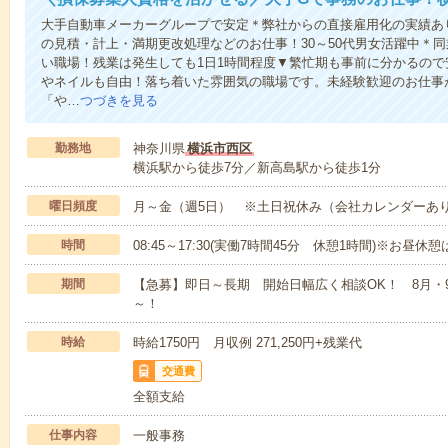
大手自動車メーカーグループで安定＊弊社からの直接雇用化の実績あ
の見積・計上・満期更改処理などのお仕事！30～50代男女活躍中＊
い職場！残業は発生しても1日1時間程度▼繁忙期も事前に分かるので
やネイルも自由！落ち着いた雰囲気の職場です。未経験歓迎のお仕事
「や…
つづきを見る
勤務地
神奈川県
横浜市西区
横浜駅から徒歩7分／新高島駅から徒歩1分
曜日頻度
月～金（週5日） ※土日祝休み（会社カレンダーあ
時間
08:45～17:30(実働7時間45分 休憩1時間)※
期間
【急募】即日～長期 開始日幅広く相談OK！ 8月・
～！
時給
時給1750円 月収例 271,250円+残業代
交通費
全額支給
仕事内容
一般事務