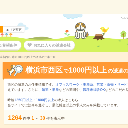
ヘル
エリア変更
た希望条件
お気に入りの派遣会社
浜市西区 時給1000円以上の派遣の仕事一覧
横浜市西区
1000円以上
で
の派遣
西区の派遣のお仕事情報です。
オフィスワーク・事務系
、
営業・販売・サービ
えています。さらに、
短期
・
単発
などの期間や、
職種未経験OK
などのこだわ
時給
1250円以上
・
1800円以上
の求人はこちら
当サイトでは法令を遵守し、最低賃金以上の求人のみを掲載しています。
1264
1
30
件中
～
件を表示中