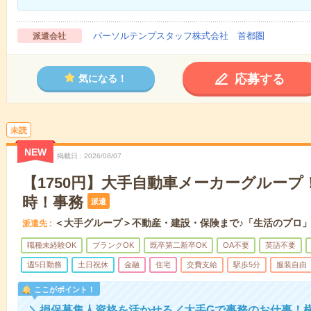
パーソルテンプスタッフ株式会社 首都圏
派遣会社
応募する
気になる！
未読
NEW
掲載日
2026/08/07
【1750円】大手自動車メーカーグループ
時！事務
派遣
＜大手グループ＞不動産・建設・保険まで♪「生活のプロ
派遣先
職種未経験OK
ブランクOK
既卒第二新卒OK
OA不要
英語不要
週5日勤務
土日祝休
金融
住宅
交費支給
駅歩5分
服装自由
ここがポイント！
＼損保募集人資格を活かせる／大手Gで事務のお仕事！横浜