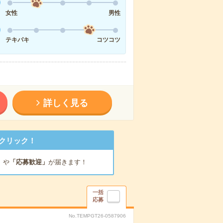
女性
男性
テキパキ
コツコツ
詳しく見る
クリック！
」
や
「応募歓迎」
が届きます！
一括
応募
No.TEMPGT26-0587906