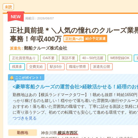
未読
NEW
掲載日
2026/08/07
正社員前提＊＼人気の憧れのクルーズ業
事務！年収400万
紹介予定派遣
正社員への
郵船クルーズ株式会社
派遣先
正社員登用あり
OA不要
英語不要
40～50代活躍
WEB登録OK
残業多
交費支給
駅歩5分
職場が禁煙
派遣先公開
ここがポイント！
<豪華客船クルーズの運営会社>経験活かせる！経理のお
勤務地はあの【横浜ランドマークタワー】！眺めも抜群！時給1650円＆
っかり稼げるのも嬉しい！穏やかで落ち着いた雰囲気○旅行やクルー
おすすめ！落ち着いた雰囲気の職場です。丁寧に話せる面談と気軽に
に寄り添うテンプ。初めての転職でも安心して進める環境です。初め
つづきを見る
勤務地
神奈川県
横浜市西区