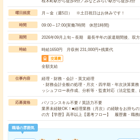
桜木町駅から徒歩9分／みなとみらい駅から徒歩3分
曜日頻度
月～金（週5日） ※土日祝日はお休みです！
時間
09:00～17:00(実働7時間 休憩1時間)
期間
2026年09月上旬～長期 最長半年の派遣期間後、双
時給
時給1650円 月収例 231,000円+残業代
交通費
全額支給
仕事内容
経理・財務・会計・英文経理
・財務会計全般の処理・月次・四半期・年次決算業務
ッシュフロー表作成、分析等・監査対応（法定監査、
応募資格
パソコンスキル不要 / 英語力不要
業界未経験OK！■経理業務（月次）の経験をお持ちの
の方【学歴】高卒以上【選考フロー】 履歴書・職務
職場の雰囲気