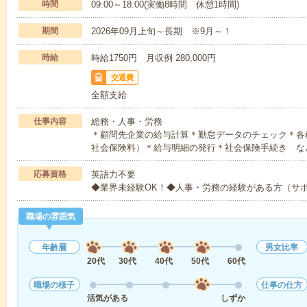
時間
09:00～18:00(実働8時間 休憩1時間)
期間
2026年09月上旬～長期 ※9月～！
時給
時給1750円 月収例 280,000円
交通費
全額支給
仕事内容
総務・人事・労務
＊顧問先企業の給与計算＊勤怠データのチェック＊各
社会保険料）＊給与明細の発行＊社会保険手続き な
応募資格
英語力不要
◆業界未経験OK！◆人事・労務の経験がある方（サポ
職場の雰囲気
年齢層
男女比率
20代
30代
40代
50代
60代
職場の様子
仕事の仕方
活気がある
しずか