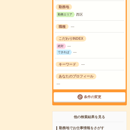
勤務地
西区
勤務エリア
職種
---
こだわりINDEX
---
絶対
---
できれば
キーワード
---
あなたのプロフィール
---
条件の変更
他の検索結果を見る
勤務地でお仕事情報をさがす