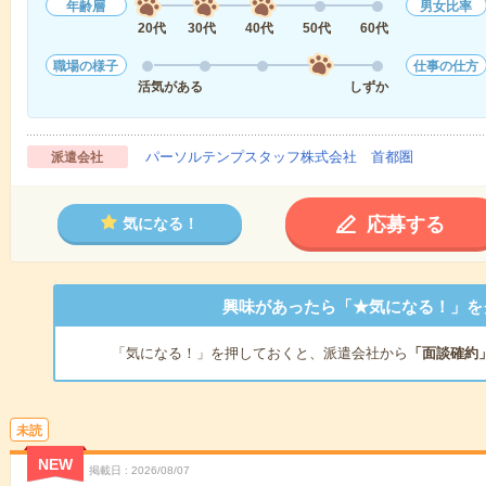
年齢層
男女比率
20代
30代
40代
50代
60代
職場の様子
仕事の仕方
活気がある
しずか
パーソルテンプスタッフ株式会社 首都圏
派遣会社
応募する
気になる！
興味があったら「★気になる！」を
「気になる！」を押しておくと、派遣会社から
「面談確約
未読
NEW
掲載日
2026/08/07