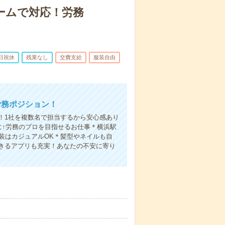
ームで対応！労務
日祝休
残業なし
交費支給
服装自由
労務ポジション！
！1社を複数名で担当するから安心感あり
に↑労務のプロを目指せるお仕事＊横浜駅
装はカジュアルOK＊髪型やネイルも自
きるアプリも充実！あなたの不安に寄り