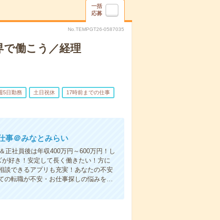
一括
応募
No.TEMPGT26-0587035
界で働こう／経理
週5日勤務
土日祝休
17時前までの仕事
仕事＠みなとみらい
正社員後は年収400万円～600万円！し
ズが好き！安定して長く働きたい！方に
相談できるアプリも充実！あなたの不安
ての転職が不安・お仕事探しの悩みを…