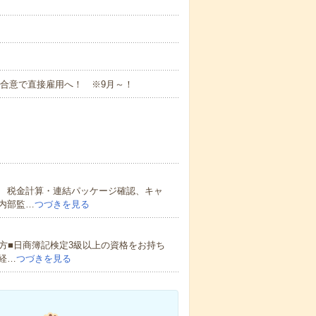
方合意で直接雇用へ！ ※9月～！
 税金計算・連結パッケージ確認、キャ
内部監…
つづきを見る
方■日商簿記検定3級以上の資格をお持ち
経…
つづきを見る