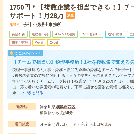
1750円＊【複数企業を担当できる！】チ
サポート！月28万
派遣
会計・税理士事務所
派遣先
英語不要
履歴書不要
40～50代活躍
WEB登録OK
週5日勤務
土
職場が禁煙
Word
Excel
ここがポイント！
【チームで担当〇】税理事務所！1社を複数名で支える
税理士事務所での人事・労務＊顧問先企業の労務をチームでサポート
○複数の企業の労務に関われる！日々の業務がそのままスキルアップ
すぐ＊少人数でチームワーク抜群！残業なしでも月収28万円ほど！服
由！落ち着いた雰囲気の職場です。丁寧に話せる面談と気軽に相談で
添…
つづきを見る
勤務地
神奈川県
横浜市西区
横浜駅から徒歩8分
曜日頻度
月～金（週5日） ※＜完全＞土日祝休み