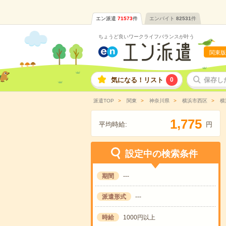
エン派遣
71573
件
エンバイト
82531
件
ちょうど良いワークライフバランスが叶う
関東版
気になる！リスト
0
保存し
派遣TOP
関東
神奈川県
横浜市西区
横
,
1
7
7
5
平均時給:
円
設定中の検索条件
期間
---
派遣形式
---
時給
1000円以上