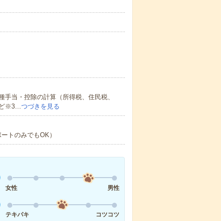
種手当・控除の計算（所得税、住民税、
ど※3…
つづきを見る
ートのみでもOK）
女性
男性
テキパキ
コツコツ