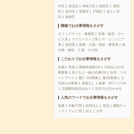
中区
港北区
神奈川区
鶴見区
都筑
区
金沢区
青葉区
戸塚区
保土ヶ谷
区
港南区
職種でお仕事情報をさがす
オフィスワーク・事務系
営業・販売・サー
ビス系
クリエイティブ系
IT・エンジニア
系
技術系
医療・介護・福祉・教育系
軽
作業・物流・工場・その他
こだわりでお仕事情報をさがす
短期
単発
職種未経験OK
10名以上の大
量募集
友だちと一緒の応募OK
在宅・リモ
ートワーク
週2～3日勤務
週4日勤務
土
日祝のみ勤務
残業なし
副業・WワークOK
交通費別途支給あり
語学力が活かせる
人気のワードでお仕事情報をさがす
急募
年齢不問
財団法人
英語
書類チェ
ック
テレビ局
封入
大学