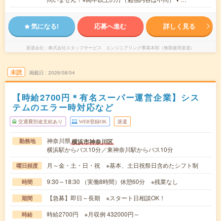
気になる!
応募へ進む
詳しく見る
派遣会社
株式会社スタッフサービス エンジニアリング事業本部（無期雇用派遣）
未読
掲載日
2026/08/04
【時給2700円＊有名スーパー運営企業】シス
テムのエラー時対応など
交通費別途支給あり
WEB登録OK
派遣
神奈川県
横浜市神奈川区
勤務地
横浜駅からバス10分／東神奈川駅からバス10分
月～金・土・日・祝 ※基本、土日祝祭日含めたシフト制
曜日頻度
9:30～18:30 （実働8時間）休憩60分 ※残業なし
時間
【急募】即日～長期 ※スタート日相談OK！
期間
時給2700円 ※月収例 432000円～
時給