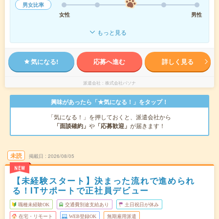
男女比率
女性
男性
もっと見る
気になる!
応募へ進む
詳しく見る
派遣会社
株式会社パソナ
興味があったら「★気になる！」をタップ！
「気になる！」を押しておくと、派遣会社から
「面談確約」
や
「応募歓迎」
が届きます！
未読
掲載日
2026/08/05
NEW
【未経験スタート】決まった流れで進められ
る！ITサポートで正社員デビュー
職種未経験OK
交通費別途支給あり
土日祝日が休み
在宅・リモート
WEB登録OK
無期雇用派遣