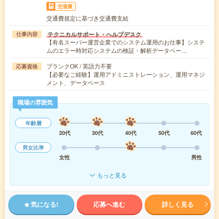
交通費
交通費規定に基づき交通費支給
テクニカルサポート・ヘルプデスク
仕事内容
【有名スーパー運営企業でのシステム運用のお仕事】システ
ムのエラー時対応システムの検証・解析データベー…
ブランクOK / 英語力不要
応募資格
【必要なご経験】運用アドミニストレーション、運用マネジ
メント、データベース
職場の雰囲気
年齢層
20代
30代
40代
50代
60代
男女比率
女性
男性
もっと見る
気になる!
応募へ進む
詳しく見る