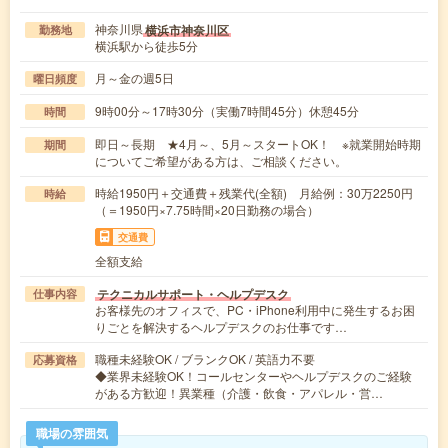
神奈川県
横浜市神奈川区
勤務地
横浜駅から徒歩5分
月～金の週5日
曜日頻度
9時00分～17時30分（実働7時間45分）休憩45分
時間
即日～長期 ★4月～、5月～スタートOK！ ※就業開始時期
期間
についてご希望がある方は、ご相談ください。
時給1950円＋交通費＋残業代(全額) 月給例：30万2250円
時給
（＝1950円×7.75時間×20日勤務の場合）
交通費
全額支給
テクニカルサポート・ヘルプデスク
仕事内容
お客様先のオフィスで、PC・iPhone利用中に発生するお困
りごとを解決するヘルプデスクのお仕事です…
職種未経験OK / ブランクOK / 英語力不要
応募資格
◆業界未経験OK！コールセンターやヘルプデスクのご経験
がある方歓迎！異業種（介護・飲食・アパレル・営…
職場の雰囲気