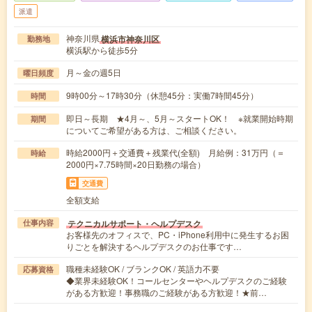
派遣
神奈川県
横浜市神奈川区
勤務地
横浜駅から徒歩5分
月～金の週5日
曜日頻度
9時00分～17時30分（休憩45分：実働7時間45分）
時間
即日～長期 ★4月～、5月～スタートOK！ ※就業開始時期
期間
についてご希望がある方は、ご相談ください。
時給2000円＋交通費＋残業代(全額) 月給例：31万円（＝
時給
2000円×7.75時間×20日勤務の場合）
交通費
全額支給
テクニカルサポート・ヘルプデスク
仕事内容
お客様先のオフィスで、PC・iPhone利用中に発生するお困
りごとを解決するヘルプデスクのお仕事です…
職種未経験OK / ブランクOK / 英語力不要
応募資格
◆業界未経験OK！コールセンターやヘルプデスクのご経験
がある方歓迎！事務職のご経験がある方歓迎！★前…