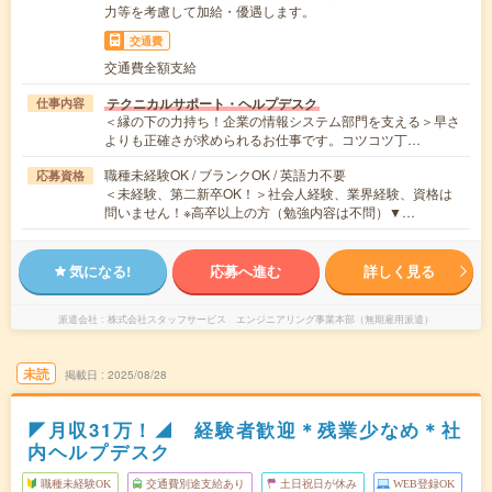
力等を考慮して加給・優遇します。
交通費
交通費全額支給
テクニカルサポート・ヘルプデスク
仕事内容
＜縁の下の力持ち！企業の情報システム部門を支える＞早さ
よりも正確さが求められるお仕事です。コツコツ丁…
職種未経験OK / ブランクOK / 英語力不要
応募資格
＜未経験、第二新卒OK！＞社会人経験、業界経験、資格は
問いません！※高卒以上の方（勉強内容は不問）▼…
気になる!
応募へ進む
詳しく見る
派遣会社
株式会社スタッフサービス エンジニアリング事業本部（無期雇用派遣）
未読
掲載日
2025/08/28
◤月収31万！◢ 経験者歓迎＊残業少なめ＊社
内ヘルプデスク
職種未経験OK
交通費別途支給あり
土日祝日が休み
WEB登録OK