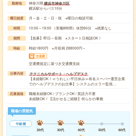
神奈川県
横浜市神奈川区
勤務地
横浜駅からバス10分
月～金・土・日・祝 ※曜日の相談可能
曜日頻度
10:00～19:00 （実働8時間）休憩60分 ※残業なし
時間
【急募】即日～長期 ※スタート日相談OK！
期間
時給1800円 ※月収例 288000円～
時給
交通費
交通費規定に基づき交通費支給
テクニカルサポート・ヘルプデスク
仕事内容
【未経験OK！≪うれしい平日休み≫有名スーパー運営企業
でのヘルプデスクのお仕事】システムのエラー監視…
職種未経験OK / ブランクOK / 英語力不要
応募資格
未経験OK！【活かせるご経験】何らかの事務
職場の雰囲気
年齢層
20代
30代
40代
50代
60代