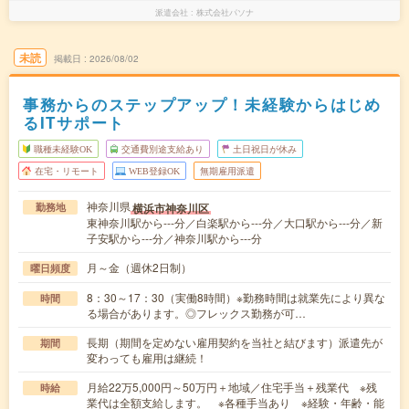
派遣会社
株式会社パソナ
未読
掲載日
2026/08/02
事務からのステップアップ！未経験からはじめ
るITサポート
職種未経験OK
交通費別途支給あり
土日祝日が休み
在宅・リモート
WEB登録OK
無期雇用派遣
神奈川県
横浜市神奈川区
勤務地
東神奈川駅から---分／白楽駅から---分／大口駅から---分／新
子安駅から---分／神奈川駅から---分
月～金（週休2日制）
曜日頻度
8：30～17：30（実働8時間）※勤務時間は就業先により異な
時間
る場合があります。◎フレックス勤務が可…
長期（期間を定めない雇用契約を当社と結びます）派遣先が
期間
変わっても雇用は継続！
月給22万5,000円～50万円＋地域／住宅手当＋残業代 ※残
時給
業代は全額支給します。 ※各種手当あり ※経験・年齢・能