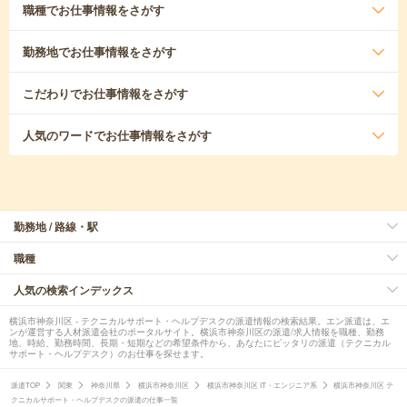
職種
でお仕事情報をさがす
勤務地
でお仕事情報をさがす
こだわり
でお仕事情報をさがす
人気のワード
でお仕事情報をさがす
勤務地 / 路線・駅
職種
人気の検索インデックス
横浜市神奈川区 - テクニカルサポート・ヘルプデスクの派遣情報の検索結果。エン派遣は、エ
ンが運営する人材派遣会社のポータルサイト。横浜市神奈川区の派遣/求人情報を職種、勤務
地、時給、勤務時間、長期・短期などの希望条件から、あなたにピッタリの派遣（テクニカル
サポート・ヘルプデスク）のお仕事を探せます。
派遣TOP
関東
神奈川県
横浜市神奈川区
横浜市神奈川区 IT・エンジニア系
横浜市神奈川区 テ
クニカルサポート・ヘルプデスクの派遣の仕事一覧