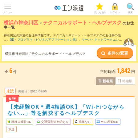
メニュー
気になる!
ログイン
検索
横浜市神奈川区
×
テクニカルサポート・ヘルプデスク
のお仕
事一覧
神奈川区の派遣のお仕事情報です。テクニカルサポート・ヘルプデスクのお仕事の他
に、
SE・プログラマ（ビジネスアプリケーション系）
、
サーバ・ネットワークエンジ
ニア
、
PM・PMO
などを取り揃えています。さらに、
短期
・
単発
などの期間や、
職種
未経験OK
などのこだわり条件で絞り込んでいただけます。職種辞典：
テクニカルサポ
条件の変更
ート・ヘルプデスクのお仕事とは？とは？
横浜市神奈川区 / テクニカルサポート・ヘルプデスク
6
1,842
全
件
平均時給:
円
時給順
新着順
未読
掲載日
2026/08/05
NEW
【未経験OK＊週4相談OK】「Wi-Fiつながら
ない…」等を解決するヘルプデスク
職種未経験OK
交通費別途支給あり
残業なし
WEB登録OK
派遣