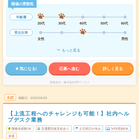
職場の雰囲気
年齢層
20代
30代
40代
50代
60代
男女比率
女性
男性
もっと見る
気になる!
応募へ進む
詳しく見る
派遣会社
株式会社APアシスト
未読
掲載日
2025/06/25
【上流工程へのチャレンジも可能！】社内ヘル
プデスク業務
職種未経験OK
交通費別途支給あり
土日祝日が休み
WEB登録OK
派遣