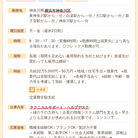
神奈川県
横浜市神奈川区
勤務地
東神奈川駅から---分／白楽駅から---分／大口駅から---分／新
子安駅から---分／神奈川駅から---分
月～金（週休2日制）
曜日頻度
8：30～17：30（実働8時間）※勤務時間は就業先により異な
時間
る場合があります。◎フレックス勤務が可…
長期（期間を定めない雇用契約を当社と結びます）派遣先が
期間
変わっても雇用は継続！
月給22万5,000円～50万円＋地域／住宅手当＋残業代 ※残
時給
業代は全額支給します。 ※各種手当あり ※経験・年齢・能
力等を考慮して加給・優遇します。
交通費
交通費全額支給
テクニカルサポート・ヘルプデスク
仕事内容
＜縁の下の力持ち！企業の情報システム部門を支える＞早さ
よりも正確さが求められるお仕事です。コツコツ丁…
職種未経験OK / ブランクOK / 英語力不要
応募資格
＜未経験、第二新卒OK！＞社会人経験、業界経験、資格は
問いません！※高卒以上の方（勉強内容は不問）▼…