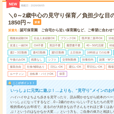
NEW
掲載日
2026/08/05
＼0～2歳中心の見守り保育／負担少な目
1850円～
派遣
認可保育園 ご自宅から近い保育園など、ご希望に合わせ
派遣先
職種未経験OK
社会人未経験OK
ブランクOK
既卒第二新卒OK
10
友達と一緒OK
OA不要
英語不要
履歴書不要
40～50代活躍
6
週2～3日勤務
週4日勤務
週5日勤務
土日祝休
16時前までの仕事
午後のみOK
残業なし
シフト
交替制勤務
扶養控内
副業・Wワ
服装自由
社食/補助あり
日払いOK
週払いOK
即日払いOK
職場
ルーティン
自転車・バイクOK
保育
ここがポイント！
いっしょに元気に遊ぶ！…よりも、“見守り”メインのお
ハイハイやよちよち歩きを見守ったり、読み聞かせながら絵本のペー
いっしょになってするなど…0～2歳のかわいらしい子どもたちの見
較的長めなお年頃で、走るのが大好きなお子さんもそれほど多くはあ
ぶ！というのはなかなか大変…」という方も、ご自身の体力と相談し