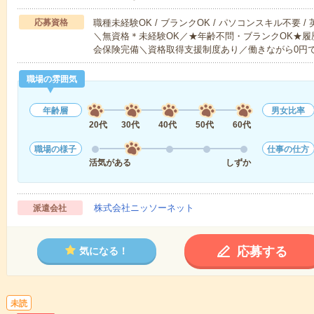
応募資格
職種未経験OK / ブランクOK / パソコンスキル不要 /
＼無資格＊未経験OK／★年齢不問・ブランクOK★履
会保険完備＼資格取得支援制度あり／働きながら0円
職場の雰囲気
年齢層
男女比率
20代
30代
40代
50代
60代
職場の様子
仕事の仕方
活気がある
しずか
株式会社ニッソーネット
派遣会社
応募する
気になる！
未読