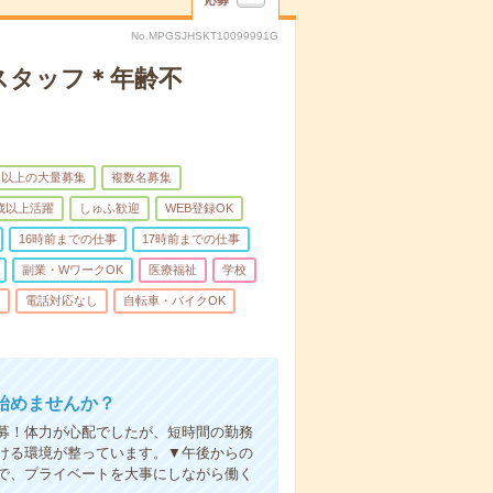
応募
No.MPGSJHSKT10099991G
スタッフ＊年齢不
名以上の大量募集
複数名募集
0歳以上活躍
しゅふ歓迎
WEB登録OK
16時前までの仕事
17時前までの仕事
副業・WワークOK
医療福祉
学校
電話対応なし
自転車・バイクOK
始めませんか？
募！体力が心配でしたが、短時間の勤務
ける環境が整っています。▼午後からの
で、プライベートを大事にしながら働く