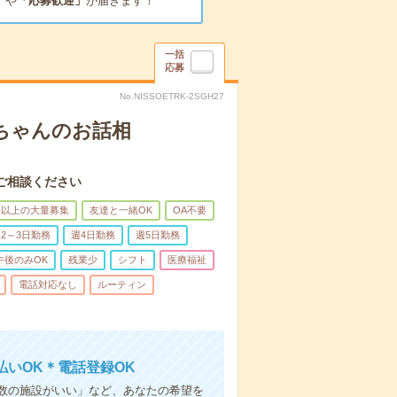
」
や
「応募歓迎」
が届きます！
一括
応募
No.NISSOETRK-2SGH27
あちゃんのお話相
ご相談ください
名以上の大量募集
友達と一緒OK
OA不要
2～3日勤務
週4日勤務
週5日勤務
午後のみOK
残業少
シフト
医療福祉
電話対応なし
ルーティン
いOK＊電話登録OK
人数の施設がいい」など、あなたの希望を