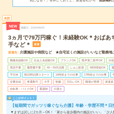
「気になる！」を押しておくと、派遣会社から
「面談確約
未読
NEW
掲載日
2026/08/05
3ヵ月で79万円稼ぐ！未経験OK＊おば
手など＊
派遣
介護施設や病院など ★自宅近くの施設がいいなど勤務地
派遣先
職種未経験OK
社会人未経験OK
ブランクOK
既卒第二新卒OK
10
英語不要
履歴書不要
40～50代活躍
しゅふ歓迎
WEB登録OK
週
平日休
朝10時以降スタート
16時前までの仕事
17時前までの仕事
交費支給
車通勤可
大手
制服
日払いOK
職場が禁煙
派遣多
自転車・バイクOK
看護師
介護士
ここがポイント！
【短期間でガッツリ稼ぐなら介護】年齢・学歴不問＊日払
▼まずは試しに2カ月～OK！「家から徒歩圏内の施設がいい」「少