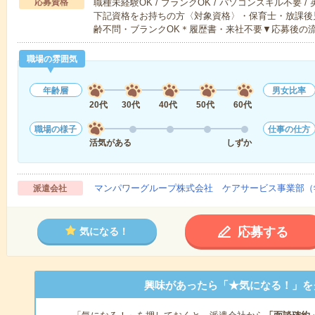
応募資格
職種未経験OK / ブランクOK / パソコンスキル不要 /
下記資格をお持ちの方〈対象資格〉・保育士・放課後
齢不問・ブランクOK＊履歴書・来社不要▼応募後の
職場の雰囲気
年齢層
男女比率
20代
30代
40代
50代
60代
職場の様子
仕事の仕方
活気がある
しずか
マンパワーグループ株式会社 ケアサービス事業部（
派遣会社
応募する
気になる！
興味があったら「★気になる！」を