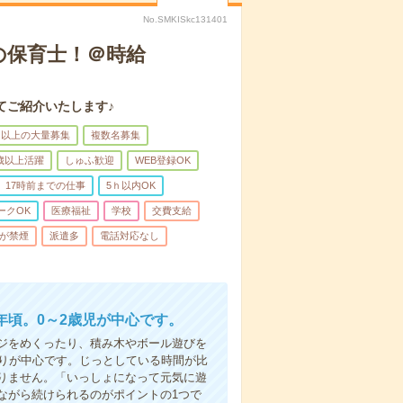
No.SMKISkc131401
の保育士！＠時給
てご紹介いたします♪
名以上の大量募集
複数名募集
0歳以上活躍
しゅふ歓迎
WEB登録OK
17時前までの仕事
5ｈ以内OK
ークOK
医療福祉
学校
交費支給
が禁煙
派遣多
電話対応なし
年頃。0～2歳児が中心です。
ジをめくったり、積み木やボール遊びを
守りが中心です。じっとしている時間が比
りません。「いっしょになって元気に遊
ながら続けられるのがポイントの1つで