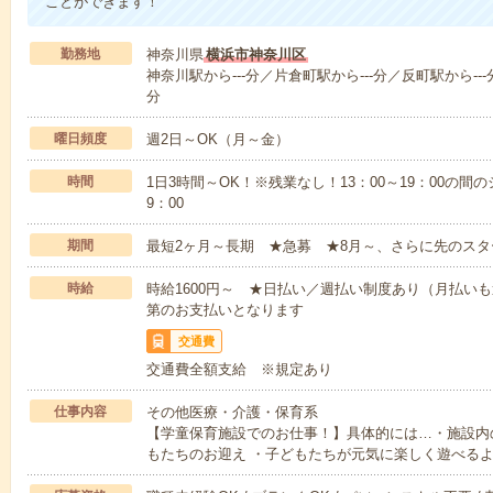
ことができます！
勤務地
神奈川県
横浜市神奈川区
神奈川駅から---分／片倉町駅から---分／反町駅から---
分
曜日頻度
週2日～OK（月～金）
時間
1日3時間～OK！※残業なし！13：00～19：00の間
9：00
期間
最短2ヶ月～長期 ★急募 ★8月～、さらに先のスタ
時給
時給1600円～ ★日払い／週払い制度あり（月払い
第のお支払いとなります
交通費
交通費全額支給 ※規定あり
仕事内容
その他医療・介護・保育系
【学童保育施設でのお仕事！】具体的には…・施設内
もたちのお迎え ・子どもたちが元気に楽しく遊べる