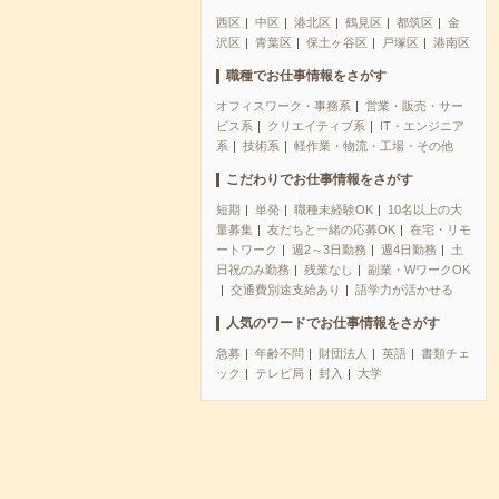
西区
中区
港北区
鶴見区
都筑区
金
沢区
青葉区
保土ヶ谷区
戸塚区
港南区
職種でお仕事情報をさがす
オフィスワーク・事務系
営業・販売・サー
ビス系
クリエイティブ系
IT・エンジニア
系
技術系
軽作業・物流・工場・その他
こだわりでお仕事情報をさがす
短期
単発
職種未経験OK
10名以上の大
量募集
友だちと一緒の応募OK
在宅・リモ
ートワーク
週2～3日勤務
週4日勤務
土
日祝のみ勤務
残業なし
副業・WワークOK
交通費別途支給あり
語学力が活かせる
人気のワードでお仕事情報をさがす
急募
年齢不問
財団法人
英語
書類チェ
ック
テレビ局
封入
大学