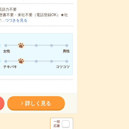
 英語力不要
歴書不要・来社不要（電話登録OK）★社
で…
つづきを見る
女性
男性
テキパキ
コツコツ
詳しく見る
一括
応募