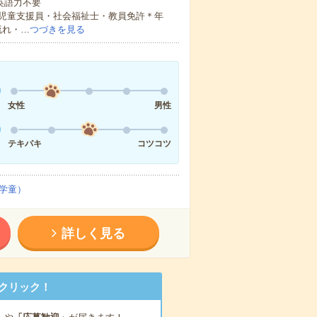
 英語力不要
児童支援員・社会福祉士・教員免許＊年
流れ・…
つづきを見る
女性
男性
テキパキ
コツコツ
学童）
詳しく見る
クリック！