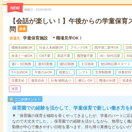
NEW
掲載日
2026/08/06
【会話が楽しい！】午後からの学童保育
問
派遣
学童保育施設 ＊職場見学OK！
派遣先
職種未経験OK
社会人未経験OK
ブランクOK
既卒第二新卒OK
10
友達と一緒OK
OA不要
英語不要
履歴書不要
40～50代活躍
6
週2～3日勤務
週4日勤務
週5日勤務
土日祝休
朝10時以降スタート
5ｈ以内OK
午後のみOK
残業なし
シフト
交替制勤務
扶養控内
交費支給
服装自由
社食/補助あり
週払いOK
職場が分煙
派遣多
保育
ここがポイント！
保育園での経験を活かして、学童保育で新しい働き方を
▼「保育園の保育士補助を長くやってきましたが、学童のパートに応
なので大丈夫でした。」保育園での経験を活かしながら、無理なく働
勤務が中心で働きやすい日程を選べます。持ち帰り業務などもないの