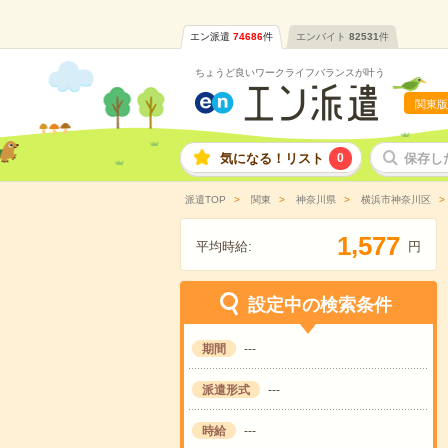
エン派遣
74686
件
エンバイト
82531
件
ちょうど良いワークライフバランスが叶う
関東版
気になる！リスト
0
保存し
派遣TOP
関東
神奈川県
横浜市神奈川区
,
1
5
7
7
平均時給:
円
設定中の検索条件
期間
---
派遣形式
---
時給
---