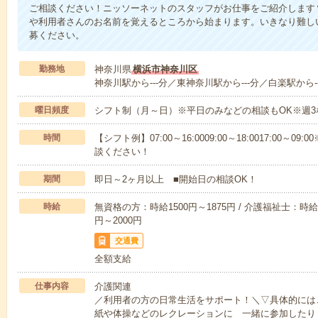
ご相談ください！ニッソーネットのスタッフがお仕事をご紹介します
や利用者さんのお名前を覚えるところから始まります。いきなり難し
募ください。
勤務地
神奈川県
横浜市神奈川区
神奈川駅から---分／東神奈川駅から---分／白楽駅から--
曜日頻度
シフト制（月～日）※平日のみなどの相談もOK※週3
時間
【シフト例】07:00～16:0009:00～18:0017:00
談ください！
期間
即日～2ヶ月以上 ■開始日の相談OK！
時給
無資格の方：時給1500円～1875円 / 介護福祉士：時給1
円～2000円
交通費
全額支給
仕事内容
介護関連
／利用者の方の日常生活をサポート！＼▽具体的には
紙や体操などのレクレーションに 一緒に参加したり