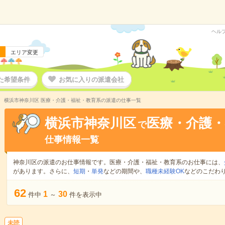
ヘル
エリア変更
た希望条件
お気に入りの派遣会社
横浜市神奈川区 医療・介護・福祉・教育系の派遣の仕事一覧
横浜市神奈川区
医療・介護・
で
仕事情報一覧
神奈川区の派遣のお仕事情報です。医療・介護・福祉・教育系のお仕事には、
があります。さらに、
短期
・
単発
などの期間や、
職種未経験OK
などのこだわ
62
1
30
件中
～
件を表示中
未読