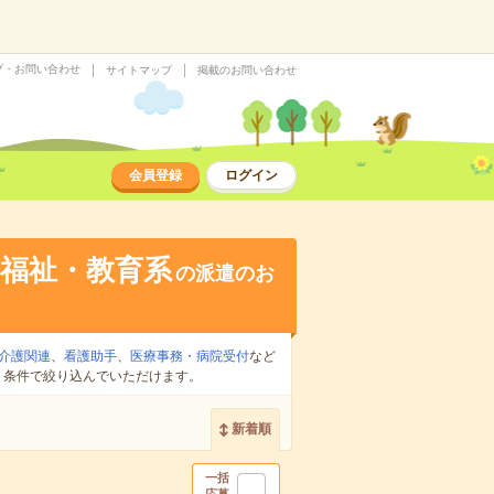
プ・お問い合わせ
サイトマップ
掲載のお問い合わせ
会員登録
ログイン
福祉・教育系
の派遣のお
介護関連
、
看護助手
、
医療事務・病院受付
など
り条件で絞り込んでいただけます。
新着順
一括