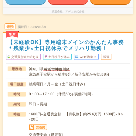
派遣会社
アデコ株式会社
未読
掲載日
2026/08/06
NEW
【未経験OK】専用端末メインのかんたん事務
＊残業少×土日祝休みでメリハリ勤務！
交通費別途支給あり
土日祝日が休み
WEB登録OK
派遣
神奈川県
横浜市神奈川区
勤務地
京急新子安駅から徒歩8分／新子安駅から徒歩8分
就業曜日／月～金（土日祝日休み）
曜日頻度
9：00～17：00（休憩60分/実働7時間）
時間
即日～長期
期間
1600円+交通費全額 【月収例】約25.6万円=1600円×8ｈ
時給
×20日
交通費
交通費支給（規定有）