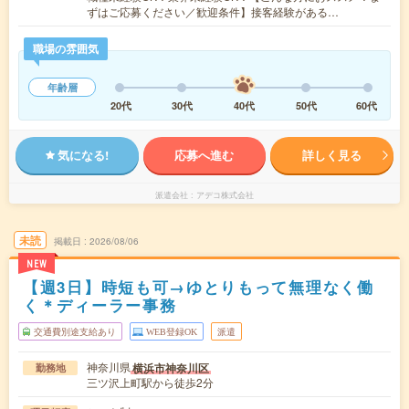
ずはご応募ください／歓迎条件】接客経験がある…
職場の雰囲気
年齢層
20代
30代
40代
50代
60代
気になる!
応募へ進む
詳しく見る
派遣会社
アデコ株式会社
未読
掲載日
2026/08/06
NEW
【週3日】時短も可→ゆとりもって無理なく働
く＊ディーラー事務
交通費別途支給あり
WEB登録OK
派遣
神奈川県
横浜市神奈川区
勤務地
三ツ沢上町駅から徒歩2分