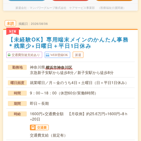
派遣会社
マンパワーグループ株式会社 ケアサービス事業部 （医療福祉介護関連）
未読
掲載日
2026/08/06
NEW
【未経験OK】専用端末メインのかんたん事務
＊残業少×日曜日＋平日1日休み
交通費別途支給あり
WEB登録OK
派遣
神奈川県
横浜市神奈川区
勤務地
京急新子安駅から徒歩8分／新子安駅から徒歩8分
就業曜日／月～金のうち4日＋土曜日（日＋平日1日休み）
曜日頻度
9：00～18：00（休憩60分/実働8時間）
時間
即日～長期
期間
1600円+交通費全額 【月収例】約25.6万円=1600円×8ｈ
時給
×20日
交通費
交通費支給（規定有）