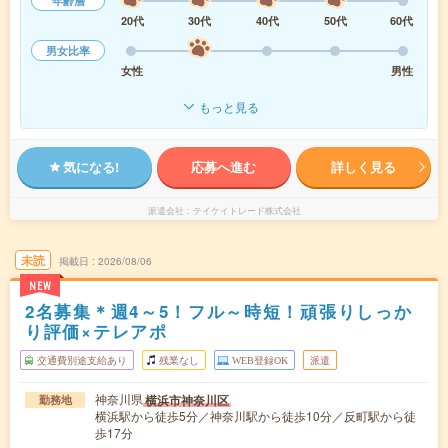
年齢層
20代
30代
40代
50代
60代
男女比率
女性
男性
もっと見る
気になる!
応募へ進む
詳しく見る
派遣会社
テイケイトレード株式会社
未読
掲載日
2026/08/06
NEW
2名募集＊週4～5！フル～時短！頑張りしっか
り評価×テレアポ
交通費別途支給あり
残業なし
WEB登録OK
派遣
神奈川県
横浜市神奈川区
勤務地
横浜駅から徒歩5分／神奈川駅から徒歩10分／反町駅から徒
歩17分