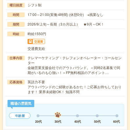
シフト制
曜日頻度
17:00～21:00(実働:4時間) (休憩0分) ※残業なし
時間
2026/9/上旬～長期（3カ月以上） ★9月～OK！
期間
時給1550円
時給
交通費
交通費支給
テレマーケティング・テレフォンオペレーター・コールセン
仕事内容
ター
金融営業支援会社でのアウトバウンド。＜同時2名募集で同
期がいるのも心強い！＞FP無料相談のアポイント…
英語力不要
応募資格
アウトバウンドのご経験があるかた！ご応募お待ちしており
ます！ 業界未経験OK！ 知識不問
職場の雰囲気
年齢層
20代
30代
40代
50代
60代