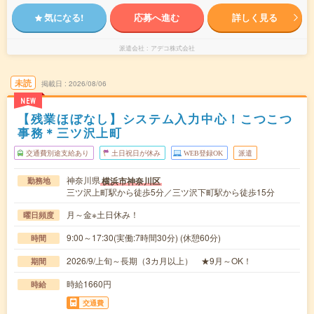
気になる!
応募へ進む
詳しく見る
派遣会社
アデコ株式会社
未読
掲載日
2026/08/06
NEW
【残業ほぼなし】システム入力中心！こつこつ
事務＊三ツ沢上町
交通費別途支給あり
土日祝日が休み
WEB登録OK
派遣
神奈川県
横浜市神奈川区
勤務地
三ツ沢上町駅から徒歩5分／三ツ沢下町駅から徒歩15分
月～金※土日休み！
曜日頻度
9:00～17:30(実働:7時間30分) (休憩60分)
時間
2026/9/上旬～長期（3カ月以上） ★9月～OK！
期間
時給1660円
時給
交通費