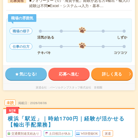
■フォワーダーでの「海貨手配」経験がある方※輸出・輸入の
応募資格
経験は不問■Excel・システム→入力・基本…
職場の雰囲気
職場の様子
活気がある
しずか
仕事の仕方
テキパキ
コツコツ
気になる!
応募へ進む
詳しく見る
派遣会社
パーソルテンプスタッフ株式会社 首都圏
未読
掲載日
2026/08/06
NEW
横浜「駅近」｜時給1700円｜経験が活かせる
【輸出手配業務】
交通費別途支給あり
土日祝日が休み
WEB登録OK
派遣