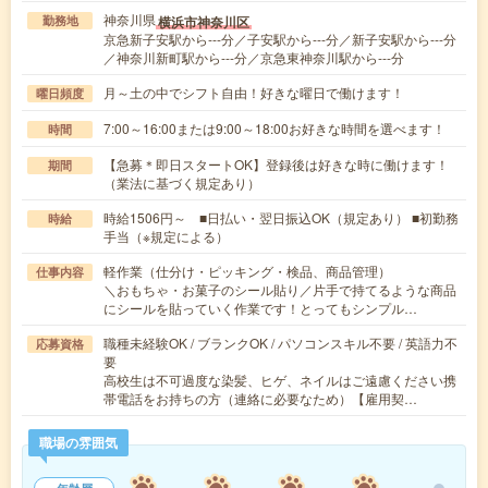
神奈川県
横浜市神奈川区
勤務地
京急新子安駅から---分／子安駅から---分／新子安駅から---分
／神奈川新町駅から---分／京急東神奈川駅から---分
月～土の中でシフト自由！好きな曜日で働けます！
曜日頻度
7:00～16:00または9:00～18:00お好きな時間を選べます！
時間
【急募＊即日スタートOK】登録後は好きな時に働けます！
期間
（業法に基づく規定あり）
時給1506円～ ■日払い・翌日振込OK（規定あり） ■初勤務
時給
手当（※規定による）
軽作業（仕分け・ピッキング・検品、商品管理）
仕事内容
＼おもちゃ・お菓子のシール貼り／片手で持てるような商品
にシールを貼っていく作業です！とってもシンプル…
職種未経験OK / ブランクOK / パソコンスキル不要 / 英語力不
応募資格
要
高校生は不可過度な染髪、ヒゲ、ネイルはご遠慮ください携
帯電話をお持ちの方（連絡に必要なため）【雇用契…
職場の雰囲気