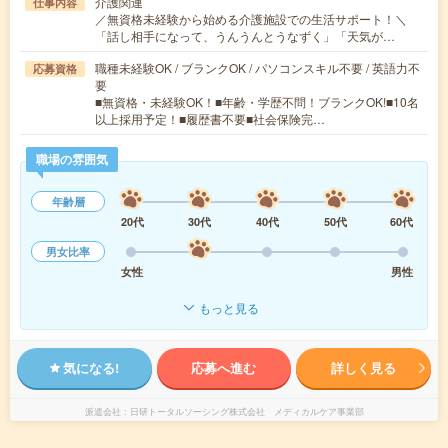
介護関連
仕事内容
／無資格未経験から始める介護施設での生活サポート！＼
「話し相手になって、うんうんとうなずく」「天気が…
職種未経験OK / ブランクOK / パソコンスキル不要 / 英語力不
応募資格
要
■無資格・未経験OK！■年齢・学歴不問！ブランクOK!■10名
以上採用予定！■履歴書不要■社会保険完…
職場の雰囲気
年齢層
20代
30代
40代
50代
60代
男女比率
女性
男性
もっと見る
気になる!
応募へ進む
詳しく見る
派遣会社
日研トータルソーシング株式会社 メディカルケア事業部