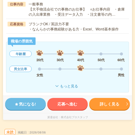
一般事務
仕事内容
【大手物流会社での事務のお仕事】 ○お仕事内容 ・倉庫
の入出庫業務 ・受注データ入力 ・注文書等の内…
ブランクOK / 英語力不要
応募資格
・なんらかの事務経験がある方・Excel、Word基本操作
職場の雰囲気
年齢層
20代
30代
40代
50代
60代
男女比率
女性
男性
もっと見る
気になる!
応募へ進む
詳しく見る
派遣会社
株式会社プロスタッフ
未読
掲載日
2026/08/06