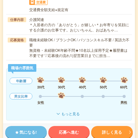
交通費
交通費全額支給※規定有
介護関連
仕事内容
＊入居者の方の「ありがとう」が嬉しい＊お年寄りを笑顔に
する介護のお仕事です。おじいちゃん、おばあちゃ…
職種未経験OK / ブランクOK / パソコンスキル不要 / 英語力不
応募資格
要
無資格・未経験OK年齢不問★10名以上採用予定★履歴書は
不要です▽応募後の流れ1)翌営業日までに担当…
職場の雰囲気
年齢層
20代
30代
40代
50代
60代
男女比率
女性
男性
もっと見る
気になる!
応募へ進む
詳しく見る