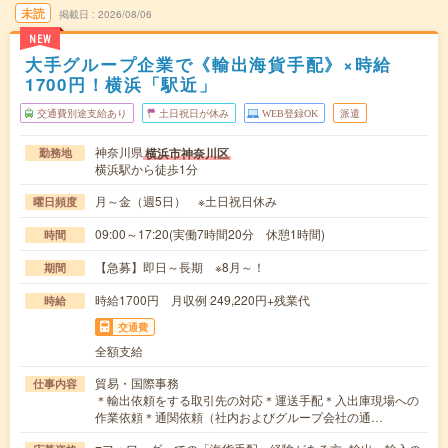
未読
掲載日
2026/08/06
NEW
大手グループ企業で《輸出海貨手配》×時給
1700円！横浜「駅近」
交通費別途支給あり
土日祝日が休み
WEB登録OK
派遣
神奈川県
横浜市神奈川区
勤務地
横浜駅から徒歩1分
月～金（週5日） ※土日祝日休み
曜日頻度
09:00～17:20(実働7時間20分 休憩1時間)
時間
【急募】即日～長期 ※8月～！
期間
時給1700円 月収例 249,220円+残業代
時給
交通費
全額支給
貿易・国際事務
仕事内容
＊輸出依頼をする取引先の対応＊運送手配＊入出庫現場への
作業依頼＊通関依頼（社内およびグループ会社の通…