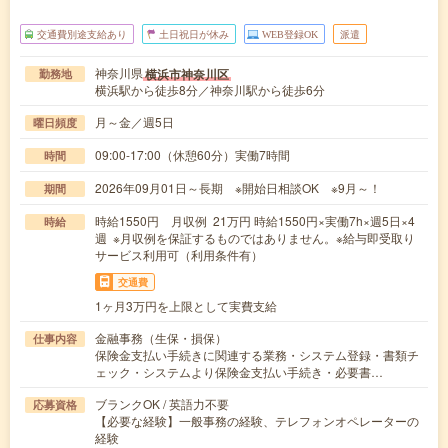
交通費別途支給あり
土日祝日が休み
WEB登録OK
派遣
神奈川県
横浜市神奈川区
勤務地
横浜駅から徒歩8分／神奈川駅から徒歩6分
月～金／週5日
曜日頻度
09:00-17:00（休憩60分）実働7時間
時間
2026年09月01日～長期 ※開始日相談OK ※9月～！
期間
時給1550円 月収例 21万円 時給1550円×実働7h×週5日×4
時給
週 ※月収例を保証するものではありません。※給与即受取り
サービス利用可（利用条件有）
交通費
1ヶ月3万円を上限として実費支給
金融事務（生保・損保）
仕事内容
保険金支払い手続きに関連する業務・システム登録・書類チ
ェック・システムより保険金支払い手続き・必要書…
ブランクOK / 英語力不要
応募資格
【必要な経験】一般事務の経験、テレフォンオペレーターの
経験