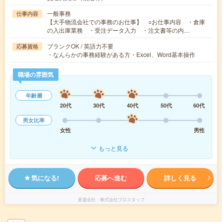
一般事務
仕事内容
【大手物流会社での事務のお仕事】 ○お仕事内容 ・倉庫
の入出庫業務 ・受注データ入力 ・注文書等の内…
ブランクOK / 英語力不要
応募資格
・なんらかの事務経験がある方・Excel、Word基本操作
職場の雰囲気
年齢層
20代
30代
40代
50代
60代
男女比率
女性
男性
もっと見る
気になる!
応募へ進む
詳しく見る
派遣会社
株式会社プロスタッフ