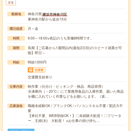
派遣
神奈川県
横浜市神奈川区
勤務地
東神奈川駅から徒歩15分
月～金
曜日頻度
9:00～18:00※表記のうち実働8時間です。
時間
長期【ご応募から1週間以内(最短2日目)のスピード就業が可
期間
能】即日～
時給1300円
時給
交通費
交通費支給有り
軽作業（仕分け・ピッキング・検品、商品管理）
仕事内容
冷凍庫内（－20℃）にて業務用食品の入庫作業、届いた商品
を棚に入れていく作業などをお願いします。（派…
職種未経験OK / ブランクOK / パソコンスキル不要 / 英語力不
応募資格
要
【来社不要、WEB登録OK！】〇未経験大歓迎！〇フリータ
ー、主婦(夫) 大歓迎！ ※お仕事の掛け持ち…