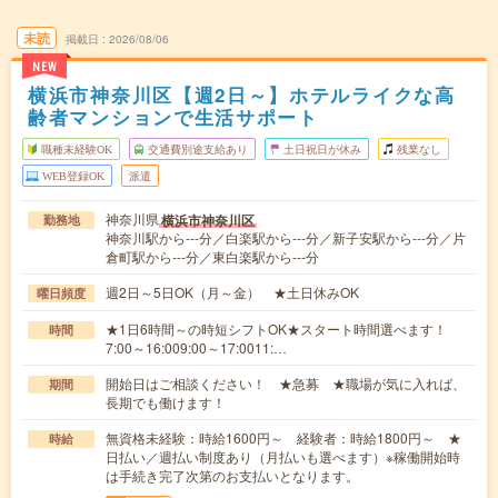
未読
掲載日
2026/08/06
NEW
横浜市神奈川区【週2日～】ホテルライクな高
齢者マンションで生活サポート
職種未経験OK
交通費別途支給あり
土日祝日が休み
残業なし
WEB登録OK
派遣
神奈川県
横浜市神奈川区
勤務地
神奈川駅から---分／白楽駅から---分／新子安駅から---分／片
倉町駅から---分／東白楽駅から---分
週2日～5日OK（月～金） ★土日休みOK
曜日頻度
★1日6時間～の時短シフトOK★スタート時間選べます！
時間
7:00～16:009:00～17:0011:…
開始日はご相談ください！ ★急募 ★職場が気に入れば、
期間
長期でも働けます！
無資格未経験：時給1600円～ 経験者：時給1800円～ ★
時給
日払い／週払い制度あり（月払いも選べます）※稼働開始時
は手続き完了次第のお支払いとなります。