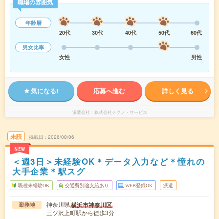
職場の雰囲気
年齢層
20代
30代
40代
50代
60代
男女比率
女性
男性
気になる!
応募へ進む
詳しく見る
派遣会社
株式会社テクノ・サービス
未読
掲載日
2026/08/06
NEW
＜週3日＞未経験OK＊データ入力など＊憧れの
大手企業＊駅スグ
職種未経験OK
交通費別途支給あり
WEB登録OK
派遣
神奈川県
横浜市神奈川区
勤務地
三ツ沢上町駅から徒歩3分