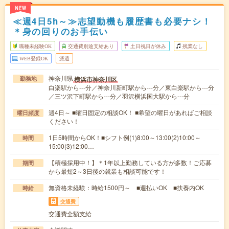
NEW
≪週4日5h～≫志望動機も履歴書も必要ナシ！
＊身の回りのお手伝い
職種未経験OK
交通費別途支給あり
土日祝日が休み
残業なし
WEB登録OK
派遣
神奈川県
横浜市神奈川区
勤務地
白楽駅から---分／神奈川新町駅から---分／東白楽駅から---分
／三ツ沢下町駅から---分／羽沢横浜国大駅から---分
週4日～ ■曜日固定の相談OK！ ■希望の曜日があればご相談
曜日頻度
ください！
1日5時間からOK！■シフト例(1)8:00～13:00(2)10:00～
時間
15:00(3)12:00…
【積極採用中！】＊1年以上勤務している方が多数！ご応募
期間
から最短2～3日後の就業も相談可能です！
無資格未経験：時給1500円～ ■週払いOK ■扶養内OK
時給
交通費
交通費全額支給