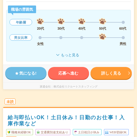
職場の雰囲気
年齢層
20代
30代
40代
50代
60代
男女比率
女性
男性
もっと見る
気になる!
応募へ進む
詳しく見る
派遣会社
株式会社リクルートスタッフィング
未読
給与即払いOK！土日休み！日勤のお仕事！入
庫作業など
職種未経験OK
交通費別途支給あり
土日祝日が休み
WEB登録OK