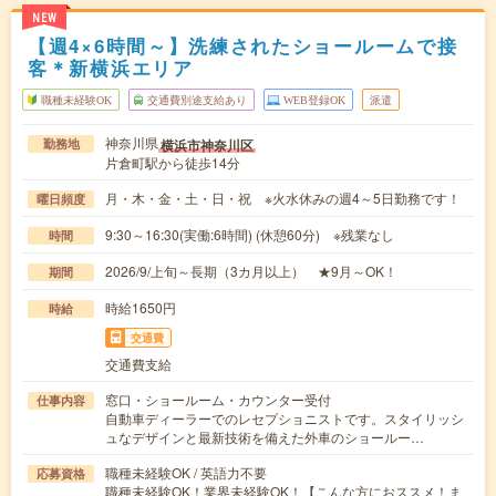
NEW
【週4×6時間～】洗練されたショールームで接
客＊新横浜エリア
職種未経験OK
交通費別途支給あり
WEB登録OK
派遣
神奈川県
横浜市神奈川区
勤務地
片倉町駅から徒歩14分
月・木・金・土・日・祝 ※火水休みの週4～5日勤務です！
曜日頻度
9:30～16:30(実働:6時間) (休憩60分) ※残業なし
時間
2026/9/上旬～長期（3カ月以上） ★9月～OK！
期間
時給1650円
時給
交通費
交通費支給
窓口・ショールーム・カウンター受付
仕事内容
自動車ディーラーでのレセプショニストです。スタイリッシ
ュなデザインと最新技術を備えた外車のショールー…
職種未経験OK / 英語力不要
応募資格
職種未経験OK！業界未経験OK！【こんな方におススメ！ま