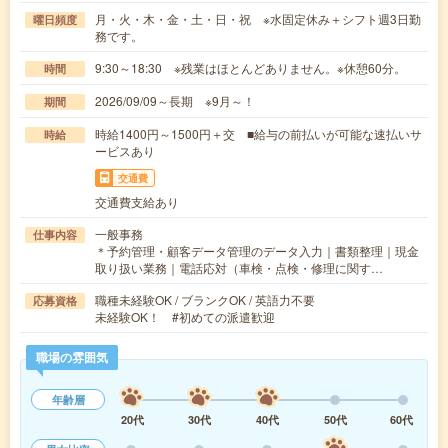
月・火・木・金・土・日・祝 ※水固定休み＋シフト週3日勤
曜日頻度
務です。
9:30～18:30 ※残業はほとんどありません。※休憩60分。
時間
2026/09/09～長期 ※9月～！
期間
時給1400円～1500円＋交 ■給与の前払いが可能な速払いサ
時給
ービスあり
交通費
交通費支給あり
一般事務
仕事内容
＊予約管理・顧客データ管理のデータ入力｜書類整理｜現金
取り扱い業務｜電話応対（車検・点検・修理に関す…
職種未経験OK / ブランクOK / 英語力不要
応募資格
未経験OK！ #初めての派遣歓迎
職場の雰囲気
年齢層
20代
30代
40代
50代
60代