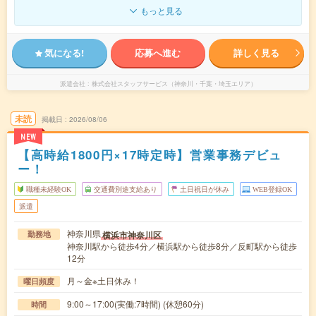
もっと見る
気になる!
応募へ進む
詳しく見る
派遣会社
株式会社スタッフサービス（神奈川・千葉・埼玉エリア）
未読
掲載日
2026/08/06
NEW
【高時給1800円×17時定時】営業事務デビュ
ー！
職種未経験OK
交通費別途支給あり
土日祝日が休み
WEB登録OK
派遣
神奈川県
横浜市神奈川区
勤務地
神奈川駅から徒歩4分／横浜駅から徒歩8分／反町駅から徒歩
12分
月～金※土日休み！
曜日頻度
9:00～17:00(実働:7時間) (休憩60分)
時間