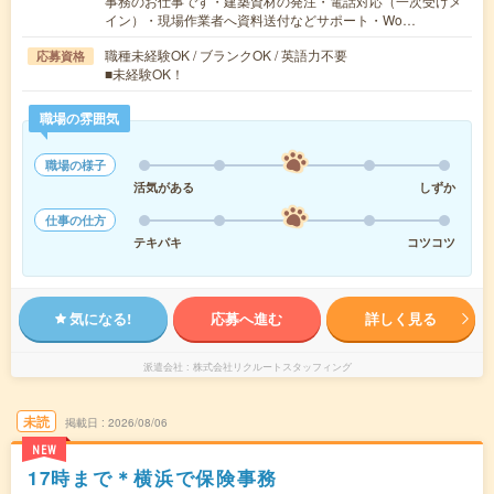
事務のお仕事です・建築資材の発注・電話対応（一次受けメ
イン）・現場作業者へ資料送付などサポート・Wo…
職種未経験OK / ブランクOK / 英語力不要
応募資格
■未経験OK！
職場の雰囲気
職場の様子
活気がある
しずか
仕事の仕方
テキパキ
コツコツ
気になる!
応募へ進む
詳しく見る
派遣会社
株式会社リクルートスタッフィング
未読
掲載日
2026/08/06
NEW
17時まで＊横浜で保険事務