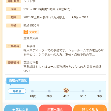
シフト制
曜日頻度
9:30～18:30(実働:8時間) (休憩60分)
時間
2026/9/上旬～長期（3カ月以上） ★9月～OK！
期間
時給1500円
時給
交通費
交通費支給
一般事務
仕事内容
輸入車ディーラーでの事務です。ショールームでの電話応対
を中心に、システムへの入力、車検・点検予約の管…
英語力不要
応募資格
事務経験もしくはコール業務経験をおもちの方 業界未経験
OK！
職場の雰囲気
年齢層
20代
30代
40代
50代
60代
気になる!
応募へ進む
詳しく見る