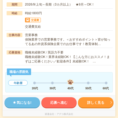
2026/9/上旬～長期（3カ月以上） ★9月～OK！
期間
時給1800円
時給
交通費
交通費支給
営業事務
仕事内容
保険業界での営業事務です。＜おすすめポイント＞皆が知っ
てるあの外資系保険企業でのお仕事です！教育体制…
職種未経験OK / 英語力不要
応募資格
職種未経験OK！業界未経験OK！【こんな方におススメ！ま
ずはご応募ください／歓迎条件】未経験OK！ …
職場の雰囲気
年齢層
20代
30代
40代
50代
60代
気になる!
応募へ進む
詳しく見る
派遣会社
アデコ株式会社