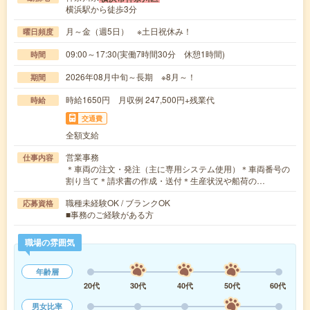
横浜駅から徒歩3分
月～金（週5日） ※土日祝休み！
曜日頻度
09:00～17:30(実働7時間30分 休憩1時間)
時間
2026年08月中旬～長期 ※8月～！
期間
時給1650円 月収例 247,500円+残業代
時給
交通費
全額支給
営業事務
仕事内容
＊車両の注文・発注（主に専用システム使用）＊車両番号の
割り当て＊請求書の作成・送付＊生産状況や船荷の…
職種未経験OK / ブランクOK
応募資格
■事務のご経験がある方
職場の雰囲気
年齢層
20代
30代
40代
50代
60代
男女比率