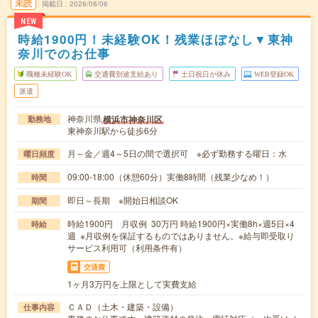
未読
掲載日
2026/08/06
NEW
時給1900円！未経験OK！残業ほぼなし▼東神
奈川でのお仕事
職種未経験OK
交通費別途支給あり
土日祝日が休み
WEB登録OK
派遣
神奈川県
横浜市神奈川区
勤務地
東神奈川駅から徒歩6分
月～金／週4～5日の間で選択可 ※必ず勤務する曜日：水
曜日頻度
09:00-18:00（休憩60分）実働8時間（残業少なめ！）
時間
即日～長期 ※開始日相談OK
期間
時給1900円 月収例 30万円 時給1900円×実働8h×週5日×4
時給
週 ※月収例を保証するものではありません。※給与即受取り
サービス利用可（利用条件有）
交通費
1ヶ月3万円を上限として実費支給
ＣＡＤ（土木・建築・設備）
仕事内容