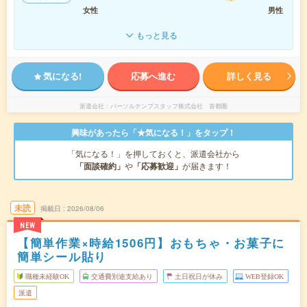
女性
男性
もっと見る
気になる!
応募へ進む
詳しく見る
派遣会社
パーソルテンプスタッフ株式会社 首都圏
興味があったら「★気になる！」をタップ！
「気になる！」を押しておくと、派遣会社から
「面談確約」
や
「応募歓迎」
が届きます！
未読
掲載日
2026/08/06
NEW
【簡単作業×時給1506円】おもちゃ・お菓子に
簡単シール貼り
職種未経験OK
交通費別途支給あり
土日祝日が休み
WEB登録OK
派遣