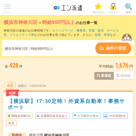
メニュー
気になる!
ログイン
検索
横浜市神奈川区
×
時給950円以上
のお仕事一覧
神奈川区の派遣のお仕事情報です。
オフィスワーク・事務系
、
営業・販売・サービス
系
、
クリエイティブ系
などのお仕事を取り揃えています。さらに、
短期
・
単発
などの
期間や、
職種未経験OK
などのこだわり条件で絞り込んでいただけます。
条件の変更
時給
1250円以上
・
1800円以上
の求人はこちら
横浜市神奈川区 / 時給950円以上
当サイトでは法令を遵守し、最低賃金以上の求人のみを掲載しています。
428
1,676
全
件
平均時給:
円
時給順
新着順
未読
掲載日
2026/08/06
NEW
【横浜駅】17:30定時！外資系自動車！事務サ
ポート
職種未経験OK
交通費別途支給あり
土日祝日が休み
WEB登録OK
派遣
神奈川県
横浜市神奈川区
勤務地