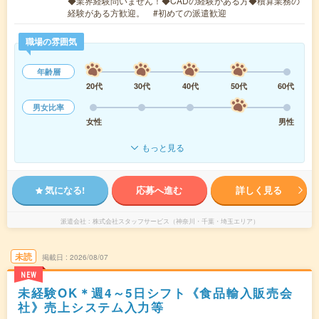
◆業界経験問いません！◆CADの経験がある方◆積算業務の
経験がある方歓迎。 #初めての派遣歓迎
職場の雰囲気
年齢層
20代
30代
40代
50代
60代
男女比率
女性
男性
もっと見る
気になる!
応募へ進む
詳しく見る
派遣会社
株式会社スタッフサービス（神奈川・千葉・埼玉エリア）
未読
掲載日
2026/08/07
NEW
未経験OK＊週4～5日シフト《食品輸入販売会
社》売上システム入力等