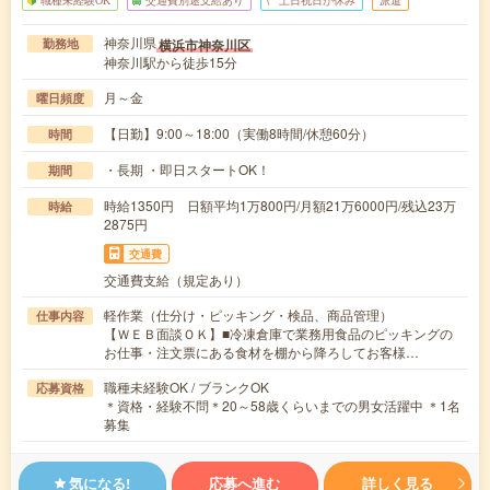
職種未経験OK
交通費別途支給あり
土日祝日が休み
派遣
神奈川県
横浜市神奈川区
勤務地
神奈川駅から徒歩15分
月～金
曜日頻度
【日勤】9:00～18:00（実働8時間/休憩60分）
時間
・長期 ・即日スタートOK！
期間
時給1350円 日額平均1万800円/月額21万6000円/残込23万
時給
2875円
交通費
交通費支給（規定あり）
軽作業（仕分け・ピッキング・検品、商品管理）
仕事内容
【ＷＥＢ面談ＯＫ】■冷凍倉庫で業務用食品のピッキングの
お仕事・注文票にある食材を棚から降ろしてお客様…
職種未経験OK / ブランクOK
応募資格
＊資格・経験不問＊20～58歳くらいまでの男女活躍中 ＊1名
募集
気になる!
応募へ進む
詳しく見る