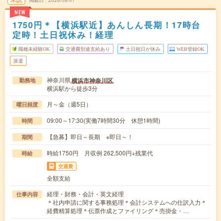
NEW
1750円＊【横浜駅近】あんしん長期！17時台
定時！土日祝休み！経理
職種未経験OK
交通費別途支給あり
土日祝日が休み
WEB登録OK
派遣
神奈川県
横浜市神奈川区
勤務地
横浜駅から徒歩3分
月～金（週5日）
曜日頻度
09:00～17:30(実働7時間30分 休憩1時間)
時間
【急募】即日～長期 ※即日～！
期間
時給1750円 月収例 262,500円+残業代
時給
交通費
全額支給
経理・財務・会計・英文経理
仕事内容
＊社内申請に関する事務処理＊会計システムへの仕訳入力＊
経費精算処理＊伝票作成とファイリング＊売掛金・…