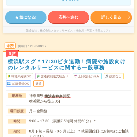
気になる!
応募へ進む
詳しく見る
派遣会社
株式会社スタッフサービス（神奈川・千葉・埼玉エリア）
未読
掲載日
2026/08/07
NEW
横浜駅スグ＊17:30ピタ退勤！病院や施設向け
のレンタルサービスに関する一般事務
職種未経験OK
交通費別途支給あり
土日祝日が休み
残業なし
WEB登録OK
派遣
神奈川県
横浜市神奈川区
勤務地
横浜駅から徒歩3分
月～金勤務
曜日頻度
9:00～17:30（実働7.5時間 休憩60分）＊
時間
8月下旬～長期（3ヶ月以上）＊就業開始日はお気軽にご相談
期間
ください