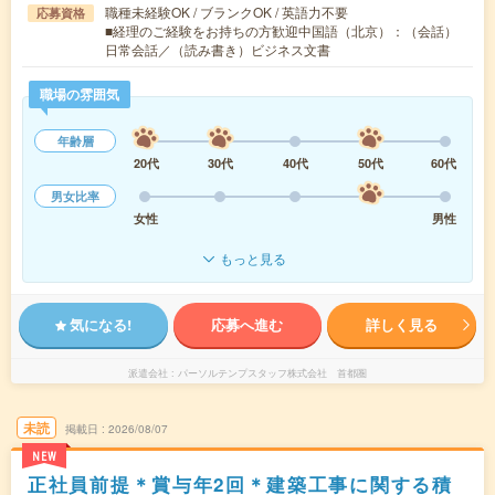
職種未経験OK / ブランクOK / 英語力不要
応募資格
■経理のご経験をお持ちの方歓迎中国語（北京）：（会話）
日常会話／（読み書き）ビジネス文書
職場の雰囲気
年齢層
20代
30代
40代
50代
60代
男女比率
女性
男性
もっと見る
気になる!
応募へ進む
詳しく見る
派遣会社
パーソルテンプスタッフ株式会社 首都圏
未読
掲載日
2026/08/07
NEW
正社員前提＊賞与年2回＊建築工事に関する積