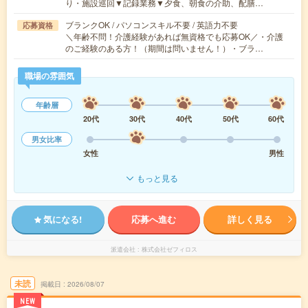
り・施設巡回▼記録業務▼夕食、朝食の介助、配膳…
ブランクOK / パソコンスキル不要 / 英語力不要
応募資格
＼年齢不問！介護経験があれば無資格でも応募OK／・介護
のご経験のある方！（期間は問いません！）・ブラ…
職場の雰囲気
年齢層
20代
30代
40代
50代
60代
男女比率
女性
男性
もっと見る
気になる!
応募へ進む
詳しく見る
派遣会社
株式会社ゼフィロス
未読
掲載日
2026/08/07
NEW