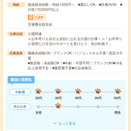
無資格未経験：時給1500円～ ■週払いOK ■扶養内OK ■
時給
日収1万2000円以上
交通費
交通費全額支給
介護関連
仕事内容
≪お年寄りも自分も笑顔になれる介護の仕事！≫＊お年寄り
が昼間だけ生活のサポートを受けたり、気分転換で…
職種未経験OK / ブランクOK / パソコンスキル不要 / 英語力不
応募資格
要
■無資格・未経験OK！■年齢・学歴不問！ブランクOK!■10名
以上採用予定！■履歴書不要■社会保険完…
職場の雰囲気
年齢層
20代
30代
40代
50代
60代
男女比率
女性
男性
もっと見る