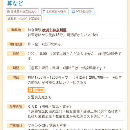
算など
交通費別途支給あり
土日祝日が休み
WEB登録OK
正社員への紹介予定派遣
神奈川県
横浜市神奈川区
勤務地
妙蓮寺駅から徒歩15分／鶴見駅からバス16分
月～金 ※土日祝休み
曜日頻度
9:00～18:00 ※残業はほとんどありません。※休憩は65分で
時間
す。
【急募】即日～長期 ※開始日はご相談可能です！
期間
時給1700円～1800円＋交 【月収例】289,708円～ ■給与
時給
の前払いが可能な速払いサービスあり
交通費
交通費支給あり
ＣＡＤ（機械・電気・電子）
仕事内容
＊建築電気図面の設計・積算業務＊建築工事に関する積算＊
見積り業務全般＊数量算出から概算コスト算出＊メ…
ブランクOK / 英語力不要
応募資格