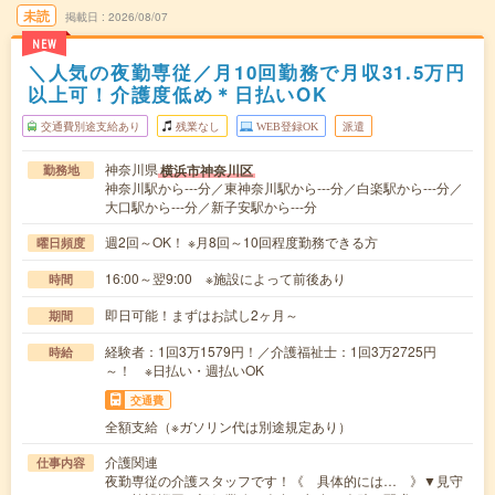
未読
掲載日
2026/08/07
NEW
＼人気の夜勤専従／月10回勤務で月収31.5万円
以上可！介護度低め＊日払いOK
交通費別途支給あり
残業なし
WEB登録OK
派遣
神奈川県
横浜市神奈川区
勤務地
神奈川駅から---分／東神奈川駅から---分／白楽駅から---分／
大口駅から---分／新子安駅から---分
週2回～OK！ ※月8回～10回程度勤務できる方
曜日頻度
16:00～翌9:00 ※施設によって前後あり
時間
即日可能！まずはお試し2ヶ月～
期間
経験者：1回3万1579円！／介護福祉士：1回3万2725円
時給
～！ ※日払い・週払いOK
交通費
全額支給（※ガソリン代は別途規定あり）
介護関連
仕事内容
夜勤専従の介護スタッフです！《 具体的には… 》▼見守