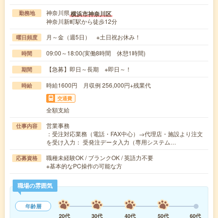
神奈川県
横浜市神奈川区
勤務地
神奈川新町駅から徒歩12分
月～金（週5日） ※土日祝お休み！
曜日頻度
09:00～18:00(実働8時間 休憩1時間)
時間
【急募】即日～長期 ※即日～！
期間
時給1600円 月収例 256,000円+残業代
時給
交通費
全額支給
営業事務
仕事内容
：受注対応業務（電話・FAX中心）→代理店・施設より注文
を受け入力： 受発注データ入力（専用システム…
職種未経験OK / ブランクOK / 英語力不要
応募資格
※基本的なPC操作の可能な方
職場の雰囲気
年齢層
20代
30代
40代
50代
60代