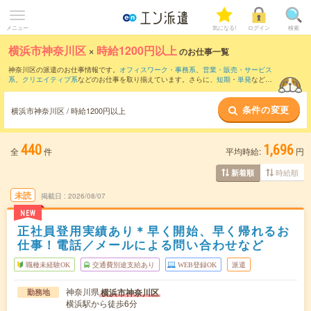
メニュー
気になる!
ログイン
検索
横浜市神奈川区
×
時給1200円以上
のお仕事一覧
神奈川区の派遣のお仕事情報です。
オフィスワーク・事務系
、
営業・販売・サービス
系
、
クリエイティブ系
などのお仕事を取り揃えています。さらに、
短期
・
単発
などの
期間や、
職種未経験OK
などのこだわり条件で絞り込んでいただけます。
条件の変更
時給
1250円以上
・
1800円以上
の求人はこちら
横浜市神奈川区 / 時給1200円以上
当サイトでは法令を遵守し、最低賃金以上の求人のみを掲載しています。
440
1,696
全
件
平均時給:
円
時給順
新着順
未読
掲載日
2026/08/07
NEW
正社員登用実績あり＊早く開始、早く帰れるお
仕事！電話／メールによる問い合わせなど
職種未経験OK
交通費別途支給あり
WEB登録OK
派遣
神奈川県
横浜市神奈川区
勤務地
横浜駅から徒歩6分