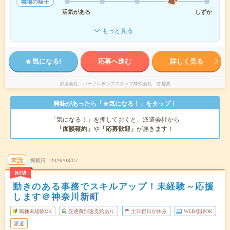
職場の様子
活気がある
しずか
もっと見る
気になる!
応募へ進む
詳しく見る
派遣会社
パーソルテンプスタッフ株式会社 首都圏
興味があったら「★気になる！」をタップ！
「気になる！」を押しておくと、派遣会社から
「面談確約」
や
「応募歓迎」
が届きます！
未読
掲載日
2026/08/07
NEW
動きのある事務でスキルアップ！未経験～応援
します＠神奈川新町
職種未経験OK
交通費別途支給あり
土日祝日が休み
WEB登録OK
派遣