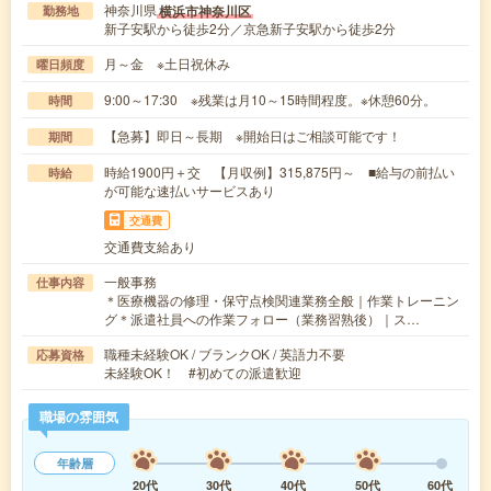
神奈川県
横浜市神奈川区
勤務地
新子安駅から徒歩2分／京急新子安駅から徒歩2分
月～金 ※土日祝休み
曜日頻度
9:00～17:30 ※残業は月10～15時間程度。※休憩60分。
時間
【急募】即日～長期 ※開始日はご相談可能です！
期間
時給1900円＋交 【月収例】315,875円～ ■給与の前払い
時給
が可能な速払いサービスあり
交通費
交通費支給あり
一般事務
仕事内容
＊医療機器の修理・保守点検関連業務全般｜作業トレーニン
グ＊派遣社員への作業フォロー（業務習熟後）｜ス…
職種未経験OK / ブランクOK / 英語力不要
応募資格
未経験OK！ #初めての派遣歓迎
職場の雰囲気
年齢層
20代
30代
40代
50代
60代