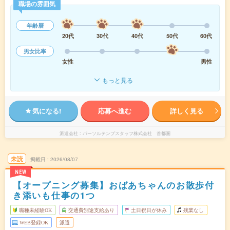
職場の雰囲気
年齢層
20代
30代
40代
50代
60代
男女比率
女性
男性
もっと見る
気になる!
応募へ進む
詳しく見る
派遣会社
パーソルテンプスタッフ株式会社 首都圏
未読
掲載日
2026/08/07
NEW
【オープニング募集】おばあちゃんのお散歩付
き添いも仕事の1つ
職種未経験OK
交通費別途支給あり
土日祝日が休み
残業なし
WEB登録OK
派遣