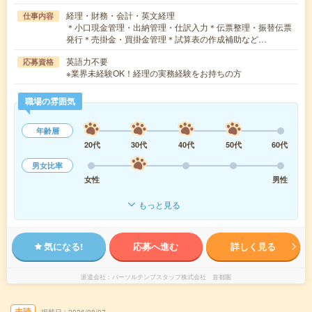
経理・財務・会計・英文経理
仕事内容
＊小口現金管理・出納管理・仕訳入力＊伝票整理・振替伝票
発行＊売掛金・買掛金管理＊試算表の作成補助など…
英語力不要
応募資格
※業界未経験OK！経理の実務経験をお持ちの方
職場の雰囲気
年齢層
20代
30代
40代
50代
60代
男女比率
女性
男性
もっと見る
気になる!
応募へ進む
詳しく見る
派遣会社
パーソルテンプスタッフ株式会社 首都圏
未読
掲載日
2026/08/07