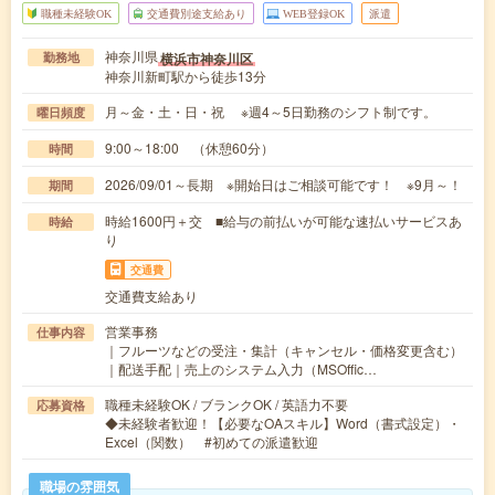
職種未経験OK
交通費別途支給あり
WEB登録OK
派遣
神奈川県
横浜市神奈川区
勤務地
神奈川新町駅から徒歩13分
月～金・土・日・祝 ※週4～5日勤務のシフト制です。
曜日頻度
9:00～18:00 （休憩60分）
時間
2026/09/01～長期 ※開始日はご相談可能です！ ※9月～！
期間
時給1600円＋交 ■給与の前払いが可能な速払いサービスあ
時給
り
交通費
交通費支給あり
営業事務
仕事内容
｜フルーツなどの受注・集計（キャンセル・価格変更含む）
｜配送手配｜売上のシステム入力（MSOffic…
職種未経験OK / ブランクOK / 英語力不要
応募資格
◆未経験者歓迎！【必要なOAスキル】Word（書式設定）・
Excel（関数） #初めての派遣歓迎
職場の雰囲気