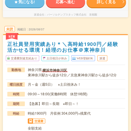
気になる!
応募へ進む
詳しく見る
派遣会社
パーソルテンプスタッフ株式会社 首都圏
未読
掲載日
2026/08/07
NEW
正社員登用実績あり＊＼高時給1900円／経験
活かせる環境！経理のお仕事＠東神奈川
交通費別途支給あり
土日祝日が休み
WEB登録OK
派遣
神奈川県
横浜市神奈川区
勤務地
東神奈川駅から徒歩12分／京急東神奈川駅から徒歩12分
月～金（週5日） ※土日祝休み！
曜日頻度
09:00～18:00(実働8時間 休憩1時間)
時間
【急募】即日～長期 ※即日～！
期間
時給1900円 月収例 304,000円+残業代
時給
交通費
全額支給