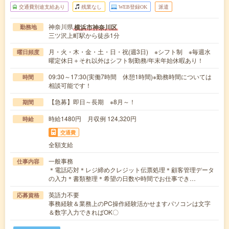
交通費別途支給あり
残業なし
WEB登録OK
派遣
神奈川県
横浜市神奈川区
勤務地
三ツ沢上町駅から徒歩1分
月・火・木・金・土・日・祝(週3日) ※シフト制 ※毎週水
曜日頻度
曜定休日＋それ以外はシフト制勤務/年末年始休暇あり！
09:30～17:30(実働7時間 休憩1時間)※勤務時間については
時間
相談可能です！
【急募】即日～長期 ※8月～！
期間
時給1480円 月収例 124,320円
時給
交通費
全額支給
一般事務
仕事内容
＊電話応対＊レジ締めクレジット伝票処理＊顧客管理データ
の入力＊書類整理＊希望の日数や時間でお仕事でき…
英語力不要
応募資格
事務経験＆業務上のPC操作経験活かせますパソコンは文字
＆数字入力できればOK〇