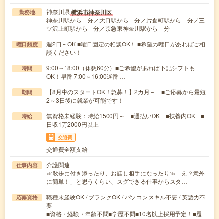
神奈川県
横浜市神奈川区
勤務地
神奈川駅から---分／大口駅から---分／片倉町駅から---分／三
ツ沢上町駅から---分／京急東神奈川駅から---分
週2日～OK ■曜日固定の相談OK！ ■希望の曜日があればご相
曜日頻度
談ください！
9:00～18:00（休憩60分）■ご希望があれば下記シフトも
時間
OK！早番 7:00～16:00遅番 …
【8月中のスタートOK！急募！】2カ月～ ■ご応募から最短
期間
2～3日後に就業が可能です！
無資格未経験：時給1500円～ ■週払いOK ■扶養内OK ■
時給
日収1万2000円以上
交通費
交通費全額支給
介護関連
仕事内容
≪散歩に付き添ったり、お話し相手になったり≫「え？意外
に簡単！」と思うくらい、スグできる仕事からスタ…
職種未経験OK / ブランクOK / パソコンスキル不要 / 英語力不
応募資格
要
■資格・経験・年齢不問■学歴不問■10名以上採用予定！■履