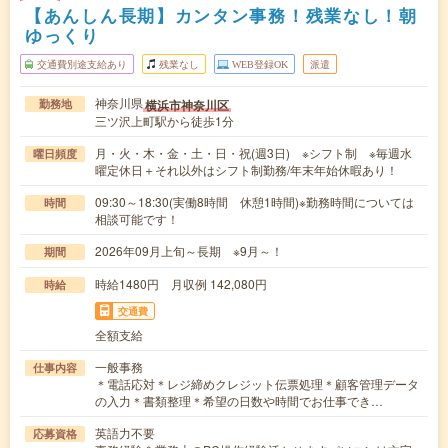
【あんしん長期】カンタン事務！残業なし！朝
ゆっくり
交通費別途支給あり
残業なし
WEB登録OK
派遣
神奈川県
横浜市神奈川区
勤務地
三ツ沢上町駅から徒歩1分
月・火・木・金・土・日・祝(週3日) ※シフト制 ※毎週水
曜日頻度
曜定休日＋それ以外はシフト制勤務/年末年始休暇あり！
09:30～18:30(実働8時間 休憩1時間)※勤務時間については
時間
相談可能です！
2026年09月上旬～長期 ※9月～！
期間
時給1480円 月収例 142,080円
時給
交通費
全額支給
一般事務
仕事内容
＊電話応対＊レジ締めクレジット伝票処理＊顧客管理データ
の入力＊書類整理＊希望の日数や時間でお仕事でき…
英語力不要
応募資格