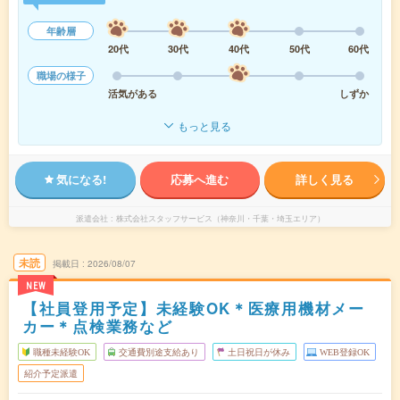
年齢層
20代
30代
40代
50代
60代
職場の様子
活気がある
しずか
もっと見る
気になる!
応募へ進む
詳しく見る
派遣会社
株式会社スタッフサービス（神奈川・千葉・埼玉エリア）
未読
掲載日
2026/08/07
NEW
【社員登用予定】未経験OK＊医療用機材メー
カー＊点検業務など
職種未経験OK
交通費別途支給あり
土日祝日が休み
WEB登録OK
紹介予定派遣