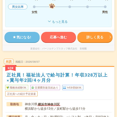
男女比率
女性
男性
もっと見る
気になる!
応募へ進む
詳しく見る
派遣会社
パーソルテンプスタッフ株式会社 首都圏
未読
掲載日
2026/08/07
NEW
正社員！福祉法人で給与計算！年収328万以上
×賞与年2回/4ヶ月分
職種未経験OK
交通費別途支給あり
WEB登録OK
正社員への紹介予定派遣
神奈川県
横浜市神奈川区
勤務地
横浜駅から徒歩13分／反町駅から徒歩11分
月～金・土・日・祝(週5日) ※シフト制 ※休日：月9日休み
曜日頻度