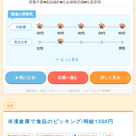
歴書不要■面談確約■社会保険完備■社員登用…
職場の雰囲気
年齢層
20代
30代
40代
50代
60代
男女比率
女性
男性
もっと見る
気になる!
応募へ進む
詳しく見る
派遣会社
日研トータルソーシング株式会社 メディカルケア事業部
未読
冷凍倉庫で食品のピッキング/時給1350円