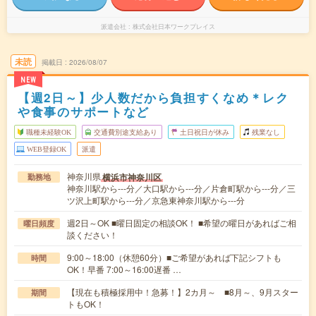
派遣会社
株式会社日本ワークプレイス
未読
掲載日
2026/08/07
NEW
【週2日～】少人数だから負担すくなめ＊レク
や食事のサポートなど
職種未経験OK
交通費別途支給あり
土日祝日が休み
残業なし
WEB登録OK
派遣
神奈川県
横浜市神奈川区
勤務地
神奈川駅から---分／大口駅から---分／片倉町駅から---分／三
ツ沢上町駅から---分／京急東神奈川駅から---分
週2日～OK ■曜日固定の相談OK！ ■希望の曜日があればご相
曜日頻度
談ください！
9:00～18:00（休憩60分）■ご希望があれば下記シフトも
時間
OK！早番 7:00～16:00遅番 …
【現在も積極採用中！急募！】2カ月～ ■8月～、9月スター
期間
トもOK！