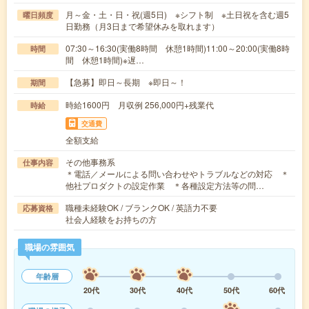
月～金・土・日・祝(週5日) ※シフト制 ※土日祝を含む週5
曜日頻度
日勤務（月3日まで希望休みを取れます）
07:30～16:30(実働8時間 休憩1時間)11:00～20:00(実働8時
時間
間 休憩1時間)※遅…
【急募】即日～長期 ※即日～！
期間
時給1600円 月収例 256,000円+残業代
時給
交通費
全額支給
その他事務系
仕事内容
＊電話／メールによる問い合わせやトラブルなどの対応 ＊
他社プロダクトの設定作業 ＊各種設定方法等の問…
職種未経験OK / ブランクOK / 英語力不要
応募資格
社会人経験をお持ちの方
職場の雰囲気
年齢層
20代
30代
40代
50代
60代