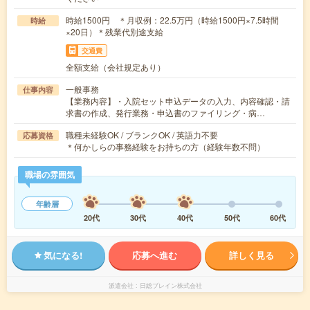
時給1500円 ＊月収例：22.5万円（時給1500円×7.5時間
時給
×20日）＊残業代別途支給
交通費
全額支給（会社規定あり）
一般事務
仕事内容
【業務内容】・入院セット申込データの入力、内容確認・請
求書の作成、発行業務・申込書のファイリング・病…
職種未経験OK / ブランクOK / 英語力不要
応募資格
＊何かしらの事務経験をお持ちの方（経験年数不問）
職場の雰囲気
年齢層
20代
30代
40代
50代
60代
気になる!
応募へ進む
詳しく見る
派遣会社
日総ブレイン株式会社