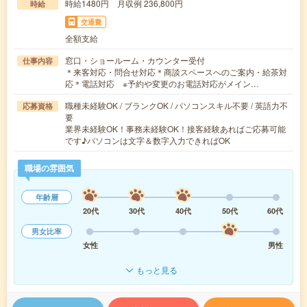
時給1480円 月収例 236,800円
時給
交通費
全額支給
窓口・ショールーム・カウンター受付
仕事内容
＊来客対応・問合せ対応＊商談スペースへのご案内・給茶対
応＊電話対応 ※予約や変更のお電話対応がメイン…
職種未経験OK / ブランクOK / パソコンスキル不要 / 英語力不
応募資格
要
業界未経験OK！事務未経験OK！接客経験あればご応募可能
です♪パソコンは文字＆数字入力できればOK
職場の雰囲気
年齢層
20代
30代
40代
50代
60代
男女比率
女性
男性
もっと見る