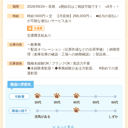
2026/09/24～長期 ※開始日はご相談可能です！ ※9月～！
期間
時給1600円＋交 【月収例】266,000円～ ■給与の前払い
時給
が可能な速払いサービスあり
交通費
交通費支給あり
一般事務
仕事内容
＊配送オペレーション（伝票作成などの出荷準備）｜納期管
理（倉庫在庫の確認・工場への納期確認）｜部品発…
職種未経験OK / ブランクOK / 英語力不要
応募資格
◆未経験者歓迎！◆事務経験がある方歓迎。 #初めての派
遣歓迎
職場の雰囲気
年齢層
20代
30代
40代
50代
60代
職場の様子
活気がある
しずか
もっと見る