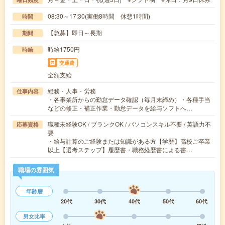
08:30～17:30(実働8時間 休憩1時間)
時間
【急募】即日～長期
期間
時給1750円
時給
交通費
全額支給
総務・人事・労務
仕事内容
・各事業所からの勤怠データ確認（毎月末締め）・各種手当
などの修正・補正作業・勤怠データを給与ソフトへ…
職種未経験OK / ブランクOK / パソコンスキル不要 / 英語力不
応募資格
要
・給与計算のご経験または知識がある方【学歴】高校ご卒業
以上【選考ステップ】履歴書・職務経歴書による書…
職場の雰囲気
年齢層
20代
30代
40代
50代
60代
男女比率