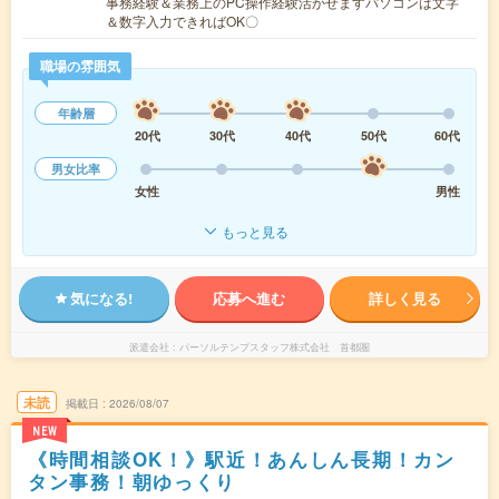
事務経験＆業務上のPC操作経験活かせますパソコンは文字
＆数字入力できればOK〇
職場の雰囲気
年齢層
20代
30代
40代
50代
60代
男女比率
女性
男性
もっと見る
気になる!
応募へ進む
詳しく見る
派遣会社
パーソルテンプスタッフ株式会社 首都圏
未読
掲載日
2026/08/07
NEW
《時間相談OK！》駅近！あんしん長期！カン
タン事務！朝ゆっくり