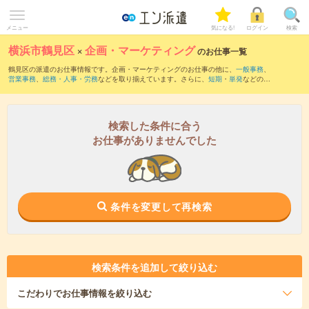
メニュー
気になる!
ログイン
検索
横浜市鶴見区
×
企画・マーケティング
のお仕事一覧
鶴見区の派遣のお仕事情報です。企画・マーケティングのお仕事の他に、
一般事務
、
営業事務
、
総務・人事・労務
などを取り揃えています。さらに、
短期
・
単発
などの期
間や、
職種未経験OK
などのこだわり条件で絞り込んでいただけます。職種辞典：
企
画・マーケティングのお仕事とは？とは？
検索した条件に合う
お仕事がありませんでした
条件を変更して再検索
検索条件を追加して絞り込む
こだわり
でお仕事情報を絞り込む