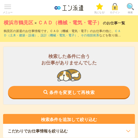
メニュー
気になる!
ログイン
検索
横浜市鶴見区
×
ＣＡＤ（機械・電気・電子）
のお仕事一覧
鶴見区の派遣のお仕事情報です。ＣＡＤ（機械・電気・電子）のお仕事の他に、
ＣＡ
Ｄ（土木・建築・設備）
、
設計（機械・電気・電子）
、
その他技術系
などを取り揃え
ています。さらに、
短期
・
単発
などの期間や、
職種未経験OK
などのこだわり条件で絞
り込んでいただけます。職種辞典：
ＣＡＤ（機械・電気・電子）のお仕事とは？と
は？
検索した条件に合う
お仕事がありませんでした
条件を変更して再検索
検索条件を追加して絞り込む
こだわり
でお仕事情報を絞り込む