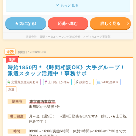
もっと見る
気になる!
応募へ進む
詳しく見る
派遣会社
日研トータルソーシング株式会社 メディカルケア事業部
未読
掲載日
2026/08/06
NEW
時給1850円＊《時間相談OK》大手グループ！
派遣スタッフ活躍中！事務サポ
交通費別途支給あり
土日祝日が休み
残業なし
WEB登録OK
派遣
東京都西東京市
勤務地
田無駅から徒歩7分
月～金（週5日） ※週4日勤務もOKです♪ 嬉しい★土日祝
曜日頻度
休みです！
09:00～16:00(実働6時間 休憩1時間)※16:00や17:30までの
時間
勤務も相談可能！