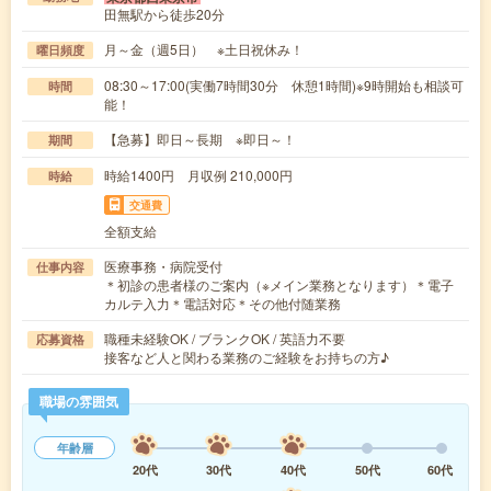
田無駅から徒歩20分
月～金（週5日） ※土日祝休み！
曜日頻度
08:30～17:00(実働7時間30分 休憩1時間)※9時開始も相談可
時間
能！
【急募】即日～長期 ※即日～！
期間
時給1400円 月収例 210,000円
時給
交通費
全額支給
医療事務・病院受付
仕事内容
＊初診の患者様のご案内（※メイン業務となります）＊電子
カルテ入力＊電話対応＊その他付随業務
職種未経験OK / ブランクOK / 英語力不要
応募資格
接客など人と関わる業務のご経験をお持ちの方♪
職場の雰囲気
年齢層
20代
30代
40代
50代
60代