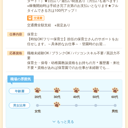
タート！）★日払い／週払い制度あり（月払いも選べます）
※稼働開始時は手続き完了次第のお支払いとなります★フル
タイムできる方は100円アップ！
交通費
交通費全額支給 ※規定あり
保育士
仕事内容
【時短OK!フリー保育士】担任の保育士さんのサポートをお
任せします。～具体的なお仕事～・登園時のお迎…
職種未経験OK / ブランクOK / パソコンスキル不要 / 英語力不
応募資格
要
保育士・保母・幼稚園教諭資格をお持ちの方＊履歴書・来社
不要＊資格があれば保育園でのお仕事が未経験でも…
職場の雰囲気
年齢層
20代
30代
40代
50代
60代
男女比率
女性
男性
もっと見る