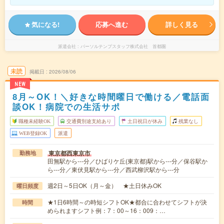
気になる!
応募へ進む
詳しく見る
派遣会社
パーソルテンプスタッフ株式会社 首都圏
未読
掲載日
2026/08/06
NEW
8月～OK！＼好きな時間曜日で働ける／電話面
談OK！病院での生活サポ
職種未経験OK
交通費別途支給あり
土日祝日が休み
残業なし
WEB登録OK
派遣
東京都西東京市
勤務地
田無駅から---分／ひばりケ丘(東京都)駅から---分／保谷駅か
ら---分／東伏見駅から---分／西武柳沢駅から---分
週2日～5日OK（月～金） ★土日休みOK
曜日頻度
★1日6時間～の時短シフトOK★都合に合わせてシフトが決
時間
められますシフト例：7：00～16：009：…