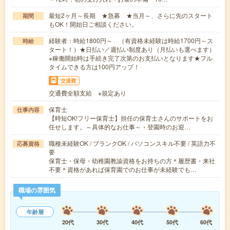
最短2ヶ月～長期 ★急募 ★当月～、さらに先のスタート
期間
もOK！開始日ご相談ください。
経験者：時給1800円～ （有資格未経験は時給1700円～ス
時給
タート！）★日払い／週払い制度あり（月払いも選べます）
※稼働開始時は手続き完了次第のお支払いとなります★フル
タイムできる方は100円アップ！
交通費
交通費全額支給 ※規定あり
保育士
仕事内容
【時短OK!フリー保育士】担任の保育士さんのサポートをお
任せします。～具体的なお仕事～・登園時のお迎…
職種未経験OK / ブランクOK / パソコンスキル不要 / 英語力不
応募資格
要
保育士・保母・幼稚園教諭資格をお持ちの方＊履歴書・来社
不要＊資格があれば保育園でのお仕事が未経験でも…
職場の雰囲気
年齢層
20代
30代
40代
50代
60代