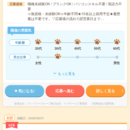
職種未経験OK / ブランクOK / パソコンスキル不要 / 英語力不
応募資格
要
≪無資格・未経験OK≫年齢不問★10名以上採用予定★履歴
書は不要です。▽応募後の流れ1)翌営業日まで…
職場の雰囲気
年齢層
20代
30代
40代
50代
60代
男女比率
女性
男性
もっと見る
気になる!
応募へ進む
詳しく見る
派遣会社
マンパワーグループ株式会社 ケアサービス事業部 （医療福祉介護関連）
未読
掲載日
2026/08/07
NEW