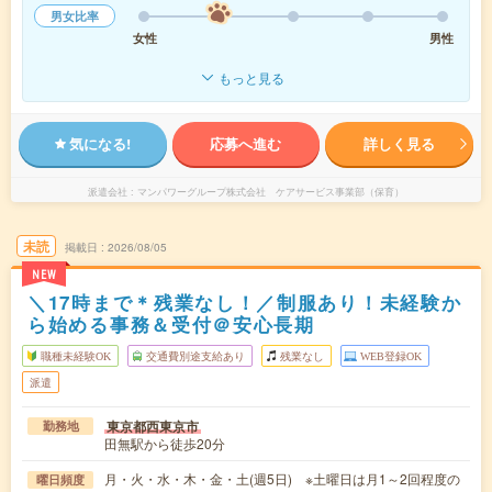
男女比率
女性
男性
もっと見る
気になる!
応募へ進む
詳しく見る
派遣会社
マンパワーグループ株式会社 ケアサービス事業部（保育）
未読
掲載日
2026/08/05
NEW
＼17時まで＊残業なし！／制服あり！未経験か
ら始める事務＆受付＠安心長期
職種未経験OK
交通費別途支給あり
残業なし
WEB登録OK
派遣
東京都西東京市
勤務地
田無駅から徒歩20分
月・火・水・木・金・土(週5日) ※土曜日は月1～2回程度の
曜日頻度