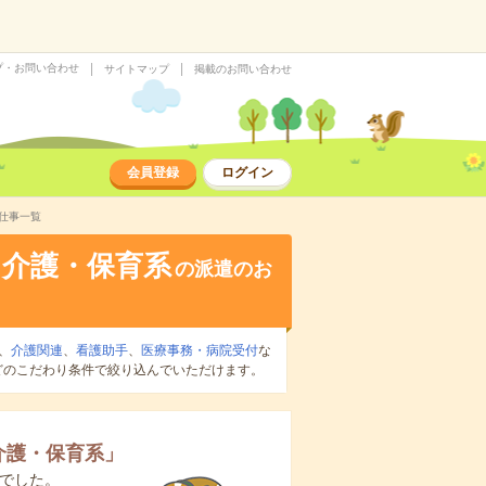
プ・お問い合わせ
サイトマップ
掲載のお問い合わせ
会員登録
ログイン
仕事一覧
・介護・保育系
の派遣のお
、
介護関連
、
看護助手
、
医療事務・病院受付
な
どのこだわり条件で絞り込んでいただけます。
介護・保育系
」
でした。