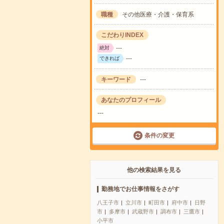
職種
その他医療・介護・保育系
こだわりINDEX
---
絶対
---
できれば
キーワード
---
あなたのプロフィール
---
条件の変更
他の検索結果を見る
勤務地でお仕事情報をさがす
八王子市
立川市
町田市
府中市
日野
市
多摩市
武蔵野市
調布市
三鷹市
小平市