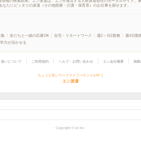
派遣情報の検索結果。エン派遣は、エンが運営する人材派遣会社のポータルサイト。
あなたにピッタリの派遣（その他医療・介護・保育系）のお仕事を探せます。
募集
友だちと一緒の応募OK
在宅・リモートワーク
週2～3日勤務
週4日勤
学力が活かせる
り扱いについて
ご利用規約
ヘルプ・お問い合わせ
エン会社概要
掲載
ちょうど良いワークライフバランスが叶う
エン派遣
Copyright © en Inc.