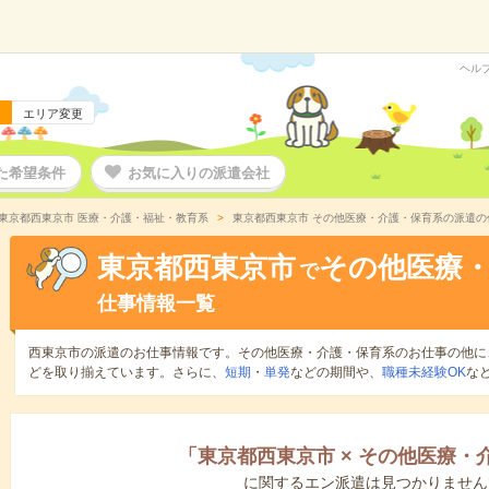
ヘル
エリア変更
た希望条件
お気に入りの派遣会社
東京都西東京市 医療・介護・福祉・教育系
東京都西東京市 その他医療・介護・保育系の派遣の
東京都西東京市
その他医療
で
仕事情報一覧
西東京市の派遣のお仕事情報です。その他医療・介護・保育系のお仕事の他に
どを取り揃えています。さらに、
短期
・
単発
などの期間や、
職種未経験OK
な
「
東京都西東京市
×
その他医療・
に関するエン派遣は見つかりません