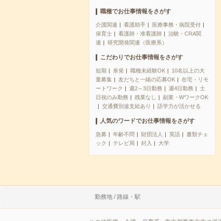
職種でお仕事情報をさがす
介護関連
看護助手
医療事務・病院受付
保育士
看護師・准看護師
治験・CRA関
連
研究開発関連（医療系）
こだわりでお仕事情報をさがす
短期
単発
職種未経験OK
10名以上の大
量募集
友だちと一緒の応募OK
在宅・リモ
ートワーク
週2～3日勤務
週4日勤務
土
日祝のみ勤務
残業なし
副業・WワークOK
交通費別途支給あり
語学力が活かせる
人気のワードでお仕事情報をさがす
急募
年齢不問
財団法人
英語
書類チェ
ック
テレビ局
封入
大学
勤務地 / 路線・駅