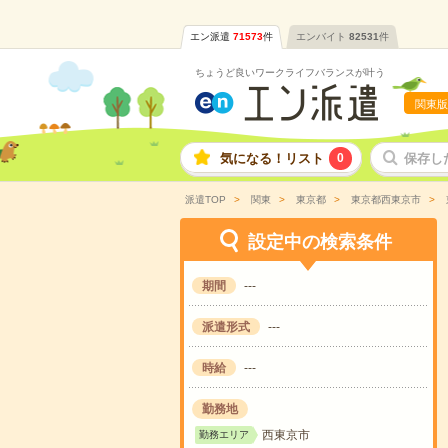
エン派遣
71573
件
エンバイト
82531
件
ちょうど良いワークライフバランスが叶う
関東版
気になる！リスト
0
保存し
派遣TOP
関東
東京都
東京都西東京市
設定中の検索条件
期間
---
派遣形式
---
時給
---
勤務地
西東京市
勤務エリア