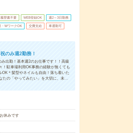
履歴書不要
WEB登録OK
週2～3日勤務
業・WワークOK
交費支給
車通勤可
祝のみ週2勤務！
のみ出勤！基本週2のお仕事です！！高級
々！駐車場利用OK事務の経験が無くても
ルOK＊髪型やネイルも自由！落ち着いた
なたの「やってみたい」を大切に、未…
はお休みです