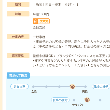
期間
【急募】即日～長期 ※8月～！
時給
時給1600円
交通費
全額支給
仕事内容
一般事務
＊事前予約のお客様の管理、新たに予約入った方の登
え（車の誘導なども）＊内容確認、打合せの席へのご
応募資格
職種未経験OK / ブランクOK / パソコンスキル不要 /
■接客や営業などの人と接するお仕事のご経験がある方
い！という方もごエントリーください★こちらのお仕
職場の雰囲気
男女比率
職場の様子
女性
男性
仕事の仕方
テキパキ