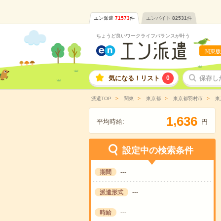
エン派遣
71573
件
エンバイト
82531
件
ちょうど良いワークライフバランスが叶う
関東版
気になる！リスト
0
保存し
派遣TOP
関東
東京都
東京都羽村市
東
,
1
6
3
6
平均時給:
円
設定中の検索条件
期間
---
派遣形式
---
時給
---