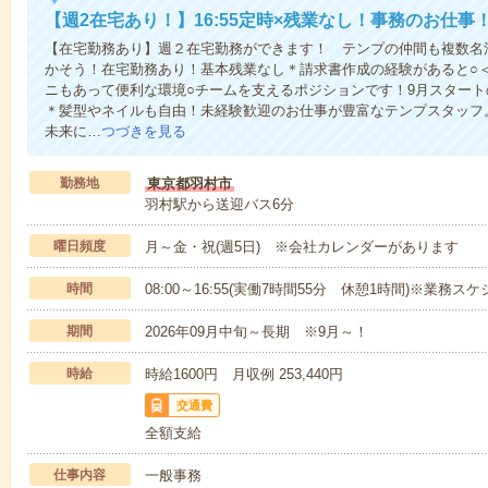
【週2在宅あり！】16:55定時×残業なし！事務のお仕事
【在宅勤務あり】週２在宅勤務ができます！ テンプの仲間も複数名
かそう！在宅勤務あり！基本残業なし＊請求書作成の経験があると○
ニもあって便利な環境○チームを支えるポジションです！9月スタート
＊髪型やネイルも自由！未経験歓迎のお仕事が豊富なテンプスタッフ
未来に…
つづきを見る
勤務地
東京都羽村市
羽村駅から送迎バス6分
曜日頻度
月～金・祝(週5日) ※会社カレンダーがあります
時間
08:00～16:55(実働7時間55分 休憩1時間)※業
期間
2026年09月中旬～長期 ※9月～！
時給
時給1600円 月収例 253,440円
交通費
全額支給
仕事内容
一般事務