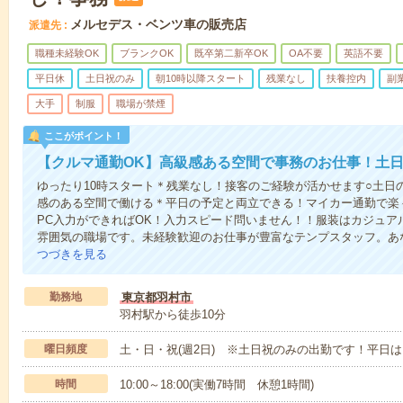
メルセデス・ベンツ車の販売店
派遣先
職種未経験OK
ブランクOK
既卒第二新卒OK
OA不要
英語不要
平日休
土日祝のみ
朝10時以降スタート
残業なし
扶養控内
副
大手
制服
職場が禁煙
ここがポイント！
【クルマ通勤OK】高級感ある空間で事務のお仕事！土日
ゆったり10時スタート＊残業なし！接客のご経験が活かせます○土日
感のある空間で働ける＊平日の予定と両立できる！マイカー通勤で楽
PC入力ができればOK！入力スピード問いません！！服装はカジュア
雰囲気の職場です。未経験歓迎のお仕事が豊富なテンプスタッフ。あ
つづきを見る
勤務地
東京都羽村市
羽村駅から徒歩10分
曜日頻度
土・日・祝(週2日) ※土日祝のみの出勤です！平日
時間
10:00～18:00(実働7時間 休憩1時間)