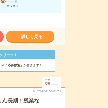
コツコツ
詳しく見る
クリック！
」
や
「応募歓迎」
が届きます！
一括
応募
No.TEMPGT26-0613856
しん長期！残業な