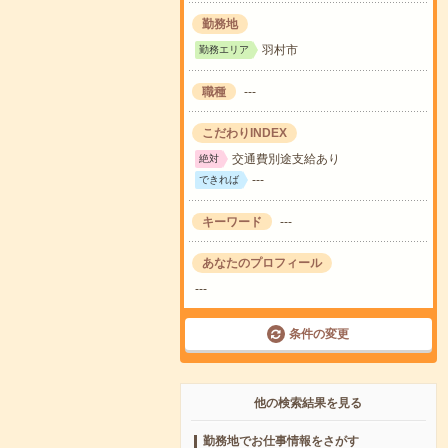
勤務地
羽村市
勤務エリア
職種
---
こだわりINDEX
交通費別途支給あり
絶対
---
できれば
キーワード
---
あなたのプロフィール
---
条件の変更
他の検索結果を見る
勤務地でお仕事情報をさがす