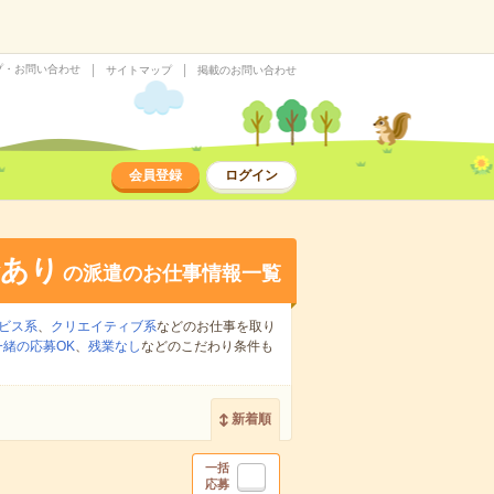
プ・お問い合わせ
サイトマップ
掲載のお問い合わせ
会員登録
ログイン
給あり
の派遣のお仕事情報一覧
ビス系
、
クリエイティブ系
などのお仕事を取り
緒の応募OK
、
残業なし
などのこだわり条件も
新着順
一括
応募