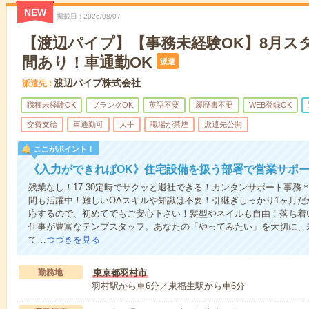
NEW
掲載日
2026/08/07
【渡辺パイプ】【事務未経験OK】8月ス
間あり！車通勤OK
派遣
渡辺パイプ株式会社
派遣先
職種未経験OK
ブランクOK
英語不要
履歴書不要
WEB登録OK
交費支給
車通勤可
大手
職場が禁煙
派遣先公開
ここがポイント！
《入力ができればOK》住宅設備を扱う部署で営業サポ
残業なし！17:30定時でサクッと退社できる！カンタンサポート事務
間も活躍中！難しいOAスキルや知識は不要！引継ぎしっかり1ヶ月
応するので、初めてでもご安心下さい！髪型やネイルも自由！落ち着
仕事が豊富なテンプスタッフ。あなたの「やってみたい」を大切に、
て…
つづきを見る
勤務地
東京都羽村市
羽村駅から車6分／東福生駅から車6分