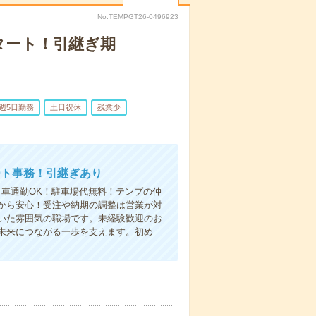
No.TEMPGT26-0496923
タート！引継ぎ期
週5日勤務
土日祝休
残業少
ート事務！引継ぎあり
＊車通勤OK！駐車場代無料！テンプの仲
だから安心！受注や納期の調整は営業が対
いた雰囲気の職場です。未経験歓迎のお
未来につながる一歩を支えます。初め