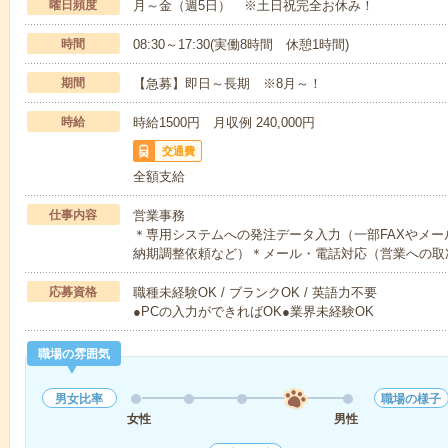
曜日頻度
月～金（週5日） ※土日祝完全お休み！
時間
08:30～17:30(実働8時間 休憩1時間)
期間
【急募】即日～長期 ※8月～！
時給
時給1500円 月収例 240,000円
交通費
全額支給
仕事内容
営業事務
＊専用システムへの発注データ入力（一部FAXやメ
納期調整依頼など）＊メール・電話対応（営業への取
応募資格
職種未経験OK / ブランクOK / 英語力不要
●PCの入力ができればOK●業界未経験OK
職場の雰囲気
男女比率
職場の様子
女性
男性