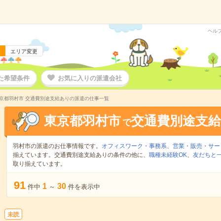
ヘル
エリア変更
た希望条件
お気に入りの派遣会社
京都羽村市 交通費別途支給ありの派遣の仕事一覧
東京都羽村市
交通費別途支
で
羽村市の派遣のお仕事情報です。
オフィスワーク・事務系
、
営業・販売・サー
揃えています。交通費別途支給ありの条件の他に、
職種未経験OK
、
友だちと一
取り揃えています。
91
1
30
件中
～
件を表示中
未読