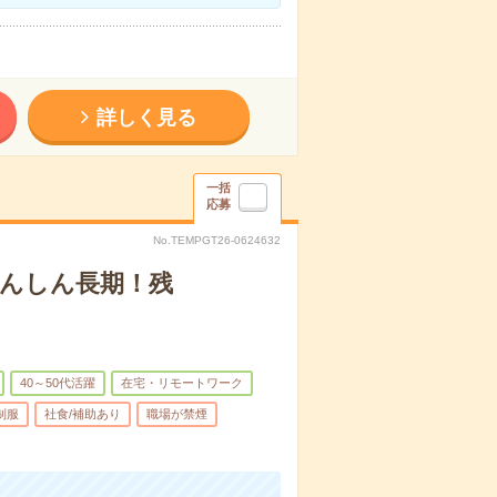
詳しく見る
一括
応募
No.TEMPGT26-0624632
あんしん長期！残
40～50代活躍
在宅・リモートワーク
制服
社食/補助あり
職場が禁煙