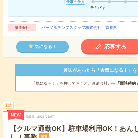
仕事の仕方
テキパキ
パーソルテンプスタッフ株式会社 首都圏
派遣会社
応募する
気になる！
興味があったら「★気になる！」を
「気になる！」を押しておくと、派遣会社から
「面談確約
未読
NEW
掲載日
2026/08/07
【クルマ通勤OK】駐車場利用OK！あん
し！事務
派遣