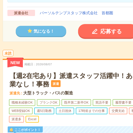
パーソルテンプスタッフ株式会社 首都圏
派遣会社
応募する
気になる！
未読
NEW
掲載日
2026/08/07
【週2在宅あり】派遣スタッフ活躍中！
業なし！事務
派遣
大型トラック・バスの製造
派遣先
職種未経験OK
ブランクOK
既卒第二新卒OK
英語不要
履歴書不要
WEB登録OK
週5日勤務
土日祝休
17時前までの仕事
交費支給
派遣多
Excel
ここがポイント！