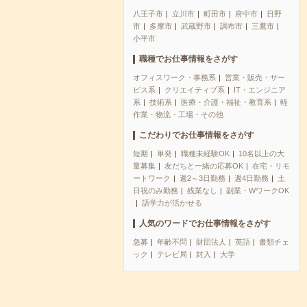
八王子市
立川市
町田市
府中市
日野
市
多摩市
武蔵野市
調布市
三鷹市
小平市
職種でお仕事情報をさがす
オフィスワーク・事務系
営業・販売・サー
ビス系
クリエイティブ系
IT・エンジニア
系
技術系
医療・介護・福祉・教育系
軽
作業・物流・工場・その他
こだわりでお仕事情報をさがす
短期
単発
職種未経験OK
10名以上の大
量募集
友だちと一緒の応募OK
在宅・リモ
ートワーク
週2～3日勤務
週4日勤務
土
日祝のみ勤務
残業なし
副業・WワークOK
語学力が活かせる
人気のワードでお仕事情報をさがす
急募
年齢不問
財団法人
英語
書類チェ
ック
テレビ局
封入
大学