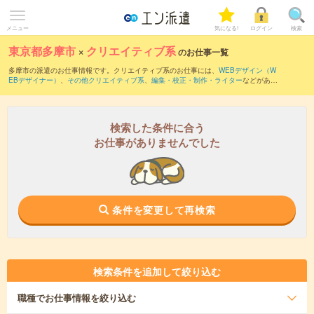
メニュー
気になる!
ログイン
検索
東京都多摩市
×
クリエイティブ系
のお仕事一覧
多摩市の派遣のお仕事情報です。クリエイティブ系のお仕事には、
WEBデザイン（W
EBデザイナー）
、
その他クリエイティブ系
、
編集・校正・制作・ライター
などがあり
ます。さらに、
短期
・
単発
などの期間や、
職種未経験OK
などのこだわり条件で絞り込
んでいただけます。
検索した条件に合う
お仕事がありませんでした
条件を変更して再検索
検索条件を追加して絞り込む
職種
でお仕事情報を絞り込む