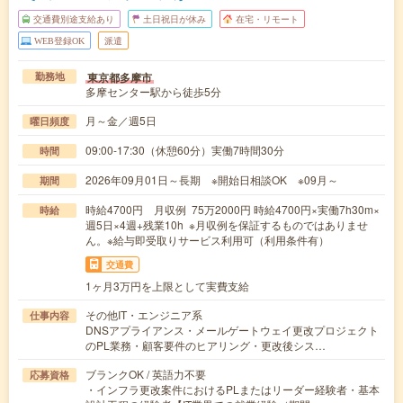
交通費別途支給あり
土日祝日が休み
在宅・リモート
WEB登録OK
派遣
東京都多摩市
勤務地
多摩センター駅から徒歩5分
月～金／週5日
曜日頻度
09:00-17:30（休憩60分）実働7時間30分
時間
2026年09月01日～長期 ※開始日相談OK ※09月～
期間
時給4700円 月収例 75万2000円 時給4700円×実働7h30m×
時給
週5日×4週+残業10h ※月収例を保証するものではありませ
ん。※給与即受取りサービス利用可（利用条件有）
交通費
1ヶ月3万円を上限として実費支給
その他IT・エンジニア系
仕事内容
DNSアプライアンス・メールゲートウェイ更改プロジェクト
のPL業務・顧客要件のヒアリング・更改後シス…
ブランクOK / 英語力不要
応募資格
・インフラ更改案件におけるPLまたはリーダー経験者・基本