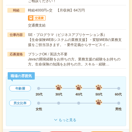
ご相談ください！
時給4000円+交 【月収例】64万円
時給
交通費
交通費支給
SE・プログラマ（ビジネスアプリケーション系）
仕事内容
【生命保険WEBシステムの業務支援】・変額WEBの業務支
援をご担当頂きます。・要件定義からサービスイ…
ブランクOK / 英語力不要
応募資格
Javaの開発経験をお持ちの方。業務支援の経験をお持ちの
方。生命保険の知識をお持ちの方。スキル・経験…
職場の雰囲気
年齢層
20代
30代
40代
50代
60代
男女比率
女性
男性
もっと見る