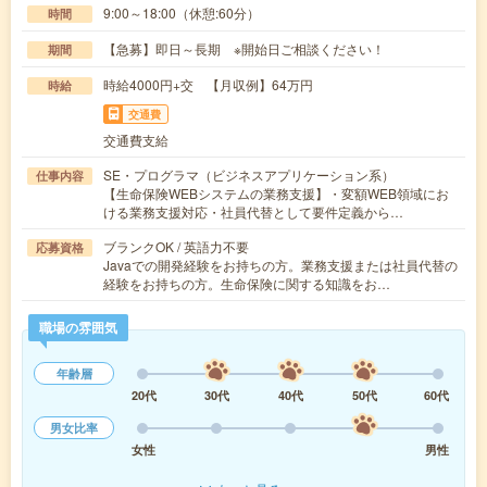
9:00～18:00（休憩:60分）
時間
【急募】即日～長期 ※開始日ご相談ください！
期間
時給4000円+交 【月収例】64万円
時給
交通費
交通費支給
SE・プログラマ（ビジネスアプリケーション系）
仕事内容
【生命保険WEBシステムの業務支援】・変額WEB領域にお
ける業務支援対応・社員代替として要件定義から…
ブランクOK / 英語力不要
応募資格
Javaでの開発経験をお持ちの方。業務支援または社員代替の
経験をお持ちの方。生命保険に関する知識をお…
職場の雰囲気
年齢層
20代
30代
40代
50代
60代
男女比率
女性
男性