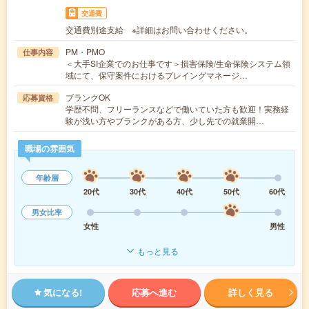
交通費
交通費別途支給 ※詳細はお問い合わせください。
PM・PMO
仕事内容
＜大手SI企業でのお仕事です＞損害保険/生命保険システム領
域にて、保守案件におけるプレイングマネージ…
ブランクOK
応募資格
学歴不問、フリーランスなどで働いていた方も歓迎！実務経
験が浅い方やブランクがある方、少し先での就業開…
職場の雰囲気
年齢層
20代
30代
40代
50代
60代
男女比率
女性
男性
もっと見る
気になる!
応募へ進む
詳しく見る