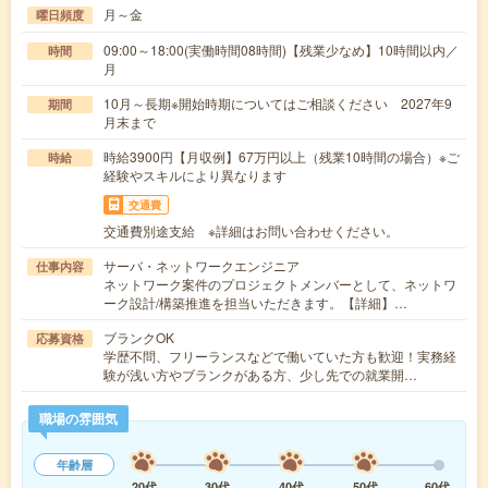
月～金
曜日頻度
09:00～18:00(実働時間08時間)【残業少なめ】10時間以内／
時間
月
10月～長期※開始時期についてはご相談ください 2027年9
期間
月末まで
時給3900円【月収例】67万円以上（残業10時間の場合）※ご
時給
経験やスキルにより異なります
交通費
交通費別途支給 ※詳細はお問い合わせください。
サーバ・ネットワークエンジニア
仕事内容
ネットワーク案件のプロジェクトメンバーとして、ネットワ
ーク設計/構築推進を担当いただきます。【詳細】…
ブランクOK
応募資格
学歴不問、フリーランスなどで働いていた方も歓迎！実務経
験が浅い方やブランクがある方、少し先での就業開…
職場の雰囲気
年齢層
20代
30代
40代
50代
60代