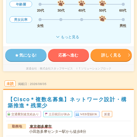
年齢層
20代
30代
40代
50代
60代
男女比率
女性
男性
もっと見る
気になる!
応募へ進む
詳しく見る
派遣会社
株式会社スタッフサービス ＩＴソリューションブロック
未読
掲載日
2026/08/05
【Cisco＊複数名募集】ネットワーク設計・構
築推進＊残業少
交通費別途支給あり
土日祝日が休み
WEB登録OK
派遣
東京都多摩市
勤務地
小田急多摩センター駅から徒歩8分