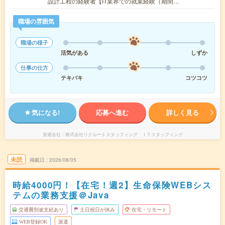
設計工程の経験者【IT業界での就業経験（期間…
職場の雰囲気
職場の様子
活気がある
しずか
仕事の仕方
テキパキ
コツコツ
気になる!
応募へ進む
詳しく見る
派遣会社
株式会社リクルートスタッフィング ＩＴスタッフィング
未読
掲載日
2026/08/05
時給4000円！【在宅！週2】生命保険WEBシス
テムの業務支援＠Java
交通費別途支給あり
土日祝日が休み
在宅・リモート
WEB登録OK
派遣