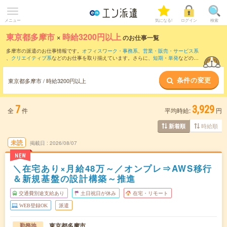
メニュー
気になる!
ログイン
検索
東京都多摩市
×
時給3200円以上
のお仕事一覧
多摩市の派遣のお仕事情報です。
オフィスワーク・事務系
、
営業・販売・サービス系
、
クリエイティブ系
などのお仕事を取り揃えています。さらに、
短期
・
単発
などの期
間や、
職種未経験OK
などのこだわり条件で絞り込んでいただけます。
条件の変更
東京都多摩市 / 時給3200円以上
7
3,929
全
件
平均時給:
円
時給順
新着順
未読
掲載日
2026/08/07
NEW
＼在宅あり×月給48万～／オンプレ⇒AWS移行
＆新規基盤の設計構築～推進
交通費別途支給あり
土日祝日が休み
在宅・リモート
WEB登録OK
派遣
東京都多摩市
勤務地