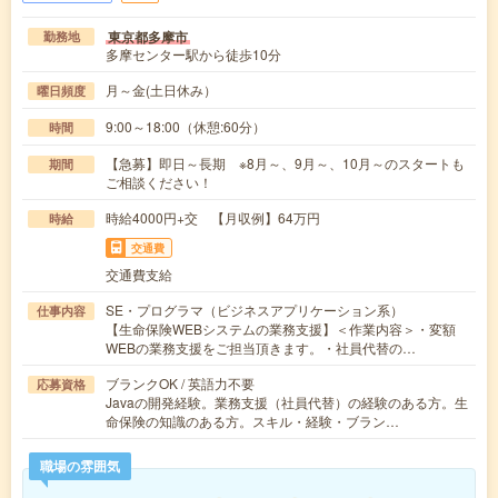
東京都多摩市
勤務地
多摩センター駅から徒歩10分
月～金(土日休み）
曜日頻度
9:00～18:00（休憩:60分）
時間
【急募】即日～長期 ※8月～、9月～、10月～のスタートも
期間
ご相談ください！
時給4000円+交 【月収例】64万円
時給
交通費
交通費支給
SE・プログラマ（ビジネスアプリケーション系）
仕事内容
【生命保険WEBシステムの業務支援】＜作業内容＞・変額
WEBの業務支援をご担当頂きます。・社員代替の…
ブランクOK / 英語力不要
応募資格
Javaの開発経験。業務支援（社員代替）の経験のある方。生
命保険の知識のある方。スキル・経験・ブラン…
職場の雰囲気