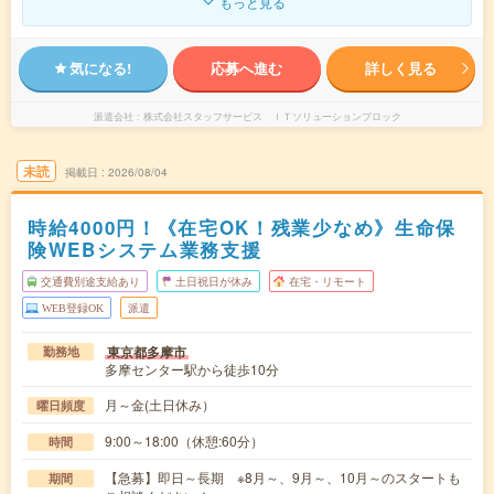
もっと見る
気になる!
応募へ進む
詳しく見る
派遣会社
株式会社スタッフサービス ＩＴソリューションブロック
未読
掲載日
2026/08/04
時給4000円！《在宅OK！残業少なめ》生命保
険WEBシステム業務支援
交通費別途支給あり
土日祝日が休み
在宅・リモート
WEB登録OK
派遣
東京都多摩市
勤務地
多摩センター駅から徒歩10分
月～金(土日休み）
曜日頻度
9:00～18:00（休憩:60分）
時間
【急募】即日～長期 ※8月～、9月～、10月～のスタートも
期間