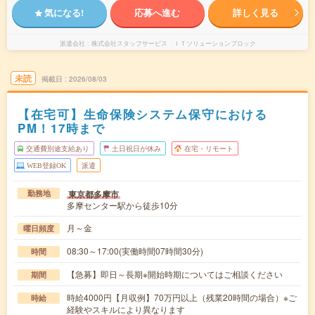
気になる!
応募へ進む
詳しく見る
派遣会社
株式会社スタッフサービス ＩＴソリューションブロック
未読
掲載日
2026/08/03
【在宅可】生命保険システム保守における
PM！17時まで
交通費別途支給あり
土日祝日が休み
在宅・リモート
WEB登録OK
派遣
東京都多摩市
勤務地
多摩センター駅から徒歩10分
月～金
曜日頻度
08:30～17:00(実働時間07時間30分)
時間
【急募】即日～長期※開始時期についてはご相談ください
期間
時給4000円【月収例】70万円以上（残業20時間の場合）※ご
時給
経験やスキルにより異なります