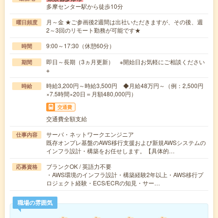
多摩センター駅から徒歩10分
月～金 ★ご参画後2週間は出社いただきますが、その後、週
曜日頻度
2～3回のリモート勤務が可能です★
9:00～17:30（休憩60分）
時間
即日～長期（3ヵ月更新） ※開始日お気軽にご相談ください
期間
※
時給3,200円～時給3,500円 ◆月給48万円～（例：2,500円
時給
×7.5時間×20日＝月額480,000円）
交通費
交通費全額支給
サーバ・ネットワークエンジニア
仕事内容
既存オンプレ基盤のAWS移行支援および新規AWSシステムの
インフラ設計・構築をお任せします。【具体的…
ブランクOK / 英語力不要
応募資格
・AWS環境のインフラ設計・構築経験2年以上・AWS移行プ
ロジェクト経験・ECS/ECRの知見・サー…
職場の雰囲気