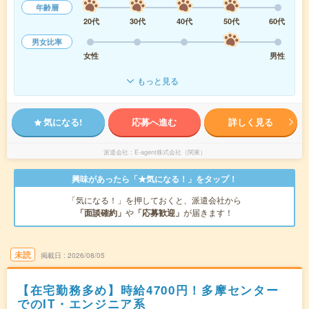
年齢層
20代
30代
40代
50代
60代
男女比率
女性
男性
もっと見る
気になる!
応募へ進む
詳しく見る
派遣会社
E-agent株式会社（関東）
興味があったら「★気になる！」をタップ！
「気になる！」を押しておくと、派遣会社から
「面談確約」
や
「応募歓迎」
が届きます！
未読
掲載日
2026/08/05
【在宅勤務多め】時給4700円！多摩センター
でのIT・エンジニア系