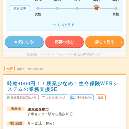
男女比率
女性
男性
もっと見る
気になる!
応募へ進む
詳しく見る
派遣会社
パーソルクロステクノロジー株式会社IT派遣サービス
未読
掲載日
2026/08/04
時給4000円！！残業少なめ！生命保険WEBシ
ステムの業務支援SE
交通費別途支給あり
土日祝日が休み
WEB登録OK
派遣
東京都多摩市
勤務地
多摩センター駅から徒歩10分
月～金(土日休み）
曜日頻度