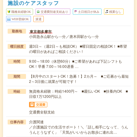
施設のケアスタッフ
職種未経験OK
交通費別途支給あり
土日祝日が休み
残業なし
WEB登録OK
派遣
東京都多摩市
勤務地
小田急永山駅から---分／唐木田駅から---分
週3日～（週2日～も相談OK） ■曜日固定の相談OK！ ■希望
曜日頻度
の曜日があればご相談ください！
9:00～18:00（休憩60分）■ご希望があれば下記シフトも
時間
OK！早番 7:00～16:00遅番 …
【8月中のスタートOK！急募！】2カ月～ ■ご応募から最短
期間
2～3日後に就業が可能です！
無資格未経験：時給1400円～ ■週払いOK ■扶養内OK ■
時給
日収1万1200円以上
交通費
交通費全額支給
介護関連
仕事内容
／介護施設での生活サポート！＼「話し相手になって、うん
うんとうなずく」「天気がいいからお散歩に連れ出…