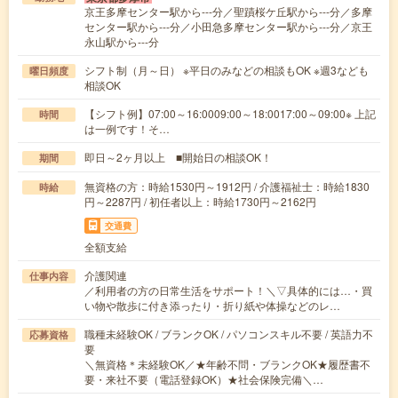
京王多摩センター駅から---分／聖蹟桜ケ丘駅から---分／多摩
センター駅から---分／小田急多摩センター駅から---分／京王
永山駅から---分
シフト制（月～日） ※平日のみなどの相談もOK ※週3なども
曜日頻度
相談OK
【シフト例】07:00～16:0009:00～18:0017:00～09:00※ 上記
時間
は一例です！そ…
即日～2ヶ月以上 ■開始日の相談OK！
期間
無資格の方：時給1530円～1912円 / 介護福祉士：時給1830
時給
円～2287円 / 初任者以上：時給1730円～2162円
交通費
全額支給
介護関連
仕事内容
／利用者の方の日常生活をサポート！＼▽具体的には…・買
い物や散歩に付き添ったり・折り紙や体操などのレ…
職種未経験OK / ブランクOK / パソコンスキル不要 / 英語力不
応募資格
要
＼無資格＊未経験OK／★年齢不問・ブランクOK★履歴書不
要・来社不要（電話登録OK）★社会保険完備＼…