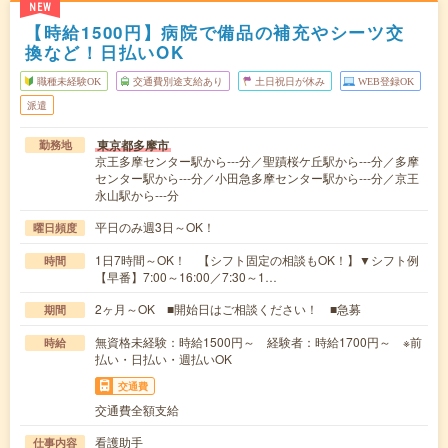
NEW
【時給1500円】病院で備品の補充やシーツ交
換など！日払いOK
職種未経験OK
交通費別途支給あり
土日祝日が休み
WEB登録OK
派遣
東京都多摩市
勤務地
京王多摩センター駅から---分／聖蹟桜ケ丘駅から---分／多摩
センター駅から---分／小田急多摩センター駅から---分／京王
永山駅から---分
平日のみ週3日～OK！
曜日頻度
1日7時間～OK！ 【シフト固定の相談もOK！】▼シフト例
時間
【早番】7:00～16:00／7:30～1…
2ヶ月～OK ■開始日はご相談ください！ ■急募
期間
無資格未経験：時給1500円～ 経験者：時給1700円～ ※前
時給
払い・日払い・週払いOK
交通費
交通費全額支給
看護助手
仕事内容