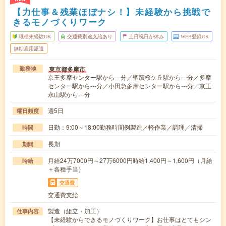
【力仕事＆残業ほぼナシ！】未経験から挑戦で
きるモノづくりワーク
職種未経験OK
交通費別途支給あり
土日祝日が休み
WEB登録OK
無期雇用派遣
東京都多摩市
勤務地
京王多摩センター駅から---分／聖蹟桜ケ丘駅から---分／多摩
センター駅から---分／小田急多摩センター駅から---分／京王
永山駅から---分
週5日
曜日頻度
日勤：9:00～18:00勤務時間例製造／軽作業／調理／清掃
時間
長期
期間
月給24万7000円～27万6000円時給1,400円～1,600円（月給
時給
＋各種手当）
交通費
交通費支給
製造（組立・加工）
仕事内容
【未経験からできるモノづくりワーク】お仕事はとてもシン