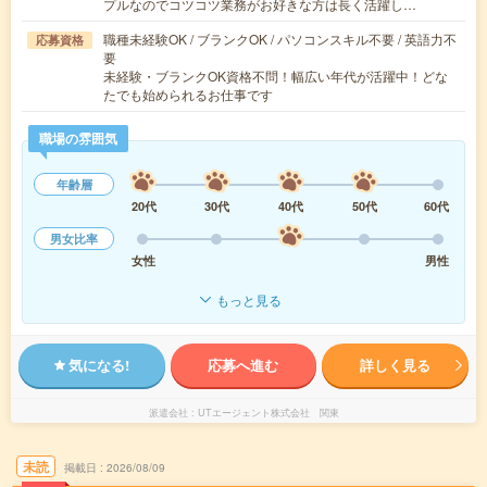
プルなのでコツコツ業務がお好きな方は長く活躍し…
職種未経験OK / ブランクOK / パソコンスキル不要 / 英語力不
応募資格
要
未経験・ブランクOK資格不問！幅広い年代が活躍中！どな
たでも始められるお仕事です
職場の雰囲気
年齢層
20代
30代
40代
50代
60代
男女比率
女性
男性
もっと見る
気になる!
応募へ進む
詳しく見る
派遣会社
UTエージェント株式会社 関東
未読
掲載日
2026/08/09