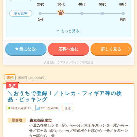
20代
30代
40代
50代
60代
男女比率
女性
男性
もっと見る
気になる!
応募へ進む
詳しく見る
派遣会社
ケアスタッフィング株式会社
未読
掲載日
2026/08/09
NEW
＼おうちで登録！／トレカ・フィギア等の検
品・ピッキング
職種未経験OK
WEB登録OK
派遣
東京都多摩市
勤務地
小田急多摩センター駅から---分／京王多摩センター駅から---
分／京王永山駅から---分／聖蹟桜ケ丘駅から---分／多摩セン
ター駅から---分