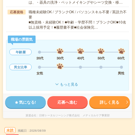
は、・器具の洗浄・ベットメイキングやシーツ交換・移…
職種未経験OK / ブランクOK / パソコンスキル不要 / 英語力不
応募資格
要
■無資格・未経験OK！■年齢・学歴不問！ブランクOK!■10名
以上採用予定！■履歴書不要■社会保険完…
職場の雰囲気
年齢層
20代
30代
40代
50代
60代
男女比率
女性
男性
もっと見る
気になる!
応募へ進む
詳しく見る
派遣会社
日研トータルソーシング株式会社 メディカルケア事業部
未読
掲載日
2026/08/09