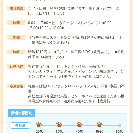
シフト自由！好きな曜日で働けます！例）月・火の2日だ
曜日頻度
け。土日だけ もOK！
9:00～17:00▼他にも選べるシフトいろいろ！ ■8:00～
時間
17:00■10:00～18:00■…
【急募＊即日スタートOK】登録後は好きな時に働けます！
期間
（業法に基づく規定あり）
時給1313円～ ■日払い・翌日振込OK（規定あり） ■初勤
時給
務手当（※規定による）
軽作業（仕分け・ピッキング・検品、商品管理）
仕事内容
＼トレカ・フィギア等の検品・ピッキング／未経験でもカン
タンにできちゃうお仕事です！▼その他にはこんな…
職種未経験OK / ブランクOK / パソコンスキル不要 / 英語力不
応募資格
要
高校生は不可過度な染髪、ヒゲ、ネイルはご遠慮ください携
帯電話をお持ちの方（連絡に必要なため）【雇用契…
職場の雰囲気
年齢層
20代
30代
40代
50代
60代