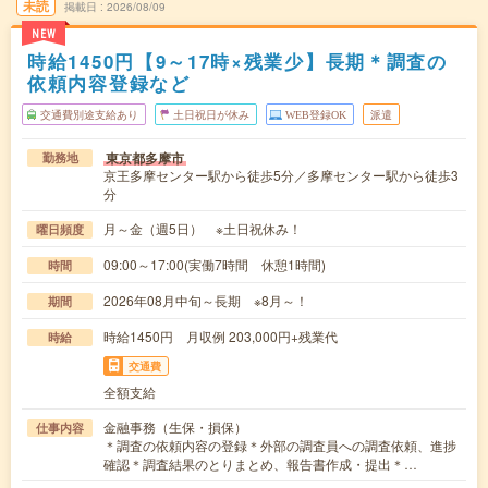
未読
掲載日
2026/08/09
NEW
時給1450円【9～17時×残業少】長期＊調査の
依頼内容登録など
交通費別途支給あり
土日祝日が休み
WEB登録OK
派遣
東京都多摩市
勤務地
京王多摩センター駅から徒歩5分／多摩センター駅から徒歩3
分
月～金（週5日） ※土日祝休み！
曜日頻度
09:00～17:00(実働7時間 休憩1時間)
時間
2026年08月中旬～長期 ※8月～！
期間
時給1450円 月収例 203,000円+残業代
時給
交通費
全額支給
金融事務（生保・損保）
仕事内容
＊調査の依頼内容の登録＊外部の調査員への調査依頼、進捗
確認＊調査結果のとりまとめ、報告書作成・提出＊…