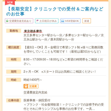
NEW
【長期安定】クリニックでの受付＆ご案内など
のお仕事
交通費別途支給あり
土日祝日が休み
WEB登録OK
派遣
東京都多摩市
勤務地
京王多摩センター駅から---分／多摩センター駅から---分／京
王永山駅から---分／唐木田駅から---分
【週3日～OK】月～金曜日で希望シフト制 ※徐々に勤務回数
曜日頻度
を増やしていくことも可能です！（最初は週3日からなど）
8:00～17:009:00～18:00など※ご希望の時間帯をご相談くだ
時間
さい。
2ヶ月～OK ※スタート日はお気軽にご相談ください！
期間
時給1400円～
時給
交通費
交通費規定内支給
医療事務・病院受付
仕事内容
＜ブランク・社会復帰歓迎！＞クリニックでの診察予約の受
付とそれに伴うシンプルな事務のお仕事です。ー具…