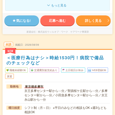
もっと見る
気になる!
応募へ進む
詳しく見る
派遣会社
株式会社ウィルオブ・ワーク ケアワーク事業部
未読
掲載日
2026/08/09
NEW
＜医療行為はナシ＞時給1530円！病院で備品
のチェックなど
職種未経験OK
交通費別途支給あり
土日祝日が休み
WEB登録OK
派遣
東京都多摩市
勤務地
京王多摩センター駅から---分／聖蹟桜ケ丘駅から---分／多摩
センター駅から---分／小田急多摩センター駅から---分／京王
永山駅から---分
シフト制（月～日） ※平日のみなどの相談もOK ※週3なども
曜日頻度
相談OK