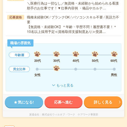
＼医療行為は一切なし／無資格・未経験から始められる看護
助手のお仕事です！▼仕事内容例 ・備品やカルテ…
職種未経験OK / ブランクOK / パソコンスキル不要 / 英語力不
応募資格
要
【無資格・未経験OK】＊年齢・学歴不問！履歴書不要！＊
10名以上採用予定≪資格取得支援制度あり≫受講…
職場の雰囲気
年齢層
20代
30代
40代
50代
60代
男女比率
女性
男性
もっと見る
気になる!
応募へ進む
詳しく見る
派遣会社
株式会社ウィルオブ・ワーク ケアワーク事業部