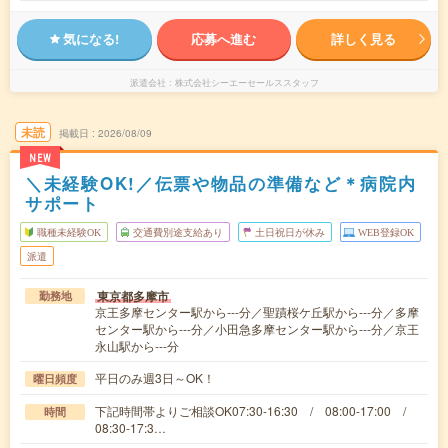
気になる!
応募へ進む
詳しく見る
派遣会社
株式会社シーエーセールススタッフ
未読
掲載日
2026/08/09
NEW
＼未経験OK!／伝票や物品の準備など＊病院内
サポート
職種未経験OK
交通費別途支給あり
土日祝日が休み
WEB登録OK
派遣
東京都多摩市
勤務地
京王多摩センター駅から---分／聖蹟桜ケ丘駅から---分／多摩
センター駅から---分／小田急多摩センター駅から---分／京王
永山駅から---分
平日のみ週3日～OK！
曜日頻度
下記時間帯よりご相談OK07:30-16:30 / 08:00-17:00 /
時間
08:30-17:3…