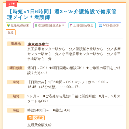
NEW
【時短×1日6時間】週3～≫介護施設で健康管
理メイン＊看護師
職種未経験OK
交通費別途支給あり
土日祝日が休み
WEB登録OK
派遣
東京都多摩市
勤務地
京王多摩センター駅から---分／聖蹟桜ケ丘駅から---分／多摩
センター駅から---分／小田急多摩センター駅から---分／京王
永山駅から---分
週3日～OK！ ★曜日固定の相談OK！ ★ご希望の曜日をご相
曜日頻度
談ください！
【日勤のみ】1日6時間～OK！≪シフト例≫・9:00～
時間
15:45 （45分休憩）・11:00～17:…
2ヶ月～ ■ご応募から最短3日後に開始可能 8月～、9月ス
期間
タートもOK！
時給2400円～ ■週払いOK
時給
交通費
交通費全額支給