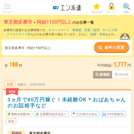
メニュー
気になる!
ログイン
検索
東京都多摩市
×
時給1150円以上
のお仕事一覧
多摩市の派遣のお仕事情報です。
オフィスワーク・事務系
、
営業・販売・サービス系
、
クリエイティブ系
などのお仕事を取り揃えています。さらに、
短期
・
単発
などの期
間や、
職種未経験OK
などのこだわり条件で絞り込んでいただけます。
条件の変更
時給
1250円以上
・
1800円以上
の求人はこちら
東京都多摩市 / 時給1150円以上
当サイトでは法令を遵守し、最低賃金以上の求人のみを掲載しています。
188
1,777
全
件
平均時給:
円
時給順
新着順
未読
掲載日
2026/08/09
NEW
3ヵ月で80万円稼ぐ！未経験OK＊おばあちゃん
のお話相手など
職種未経験OK
交通費別途支給あり
土日祝日が休み
WEB登録OK
派遣
東京都多摩市
勤務地