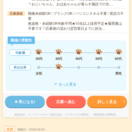
＊おじいちゃん、おばあちゃんが暮らす施設での生…
職種未経験OK / ブランクOK / パソコンスキル不要 / 英語力不
応募資格
要
無資格・未経験OK年齢不問★10名以上採用予定★履歴書は
不要です▽応募後の流れ1)翌営業日までに担当…
職場の雰囲気
年齢層
20代
30代
40代
50代
60代
男女比率
女性
男性
もっと見る
気になる!
応募へ進む
詳しく見る
派遣会社
マンパワーグループ株式会社 ケアサービス事業部 （医療福祉介護関連）
未読
掲載日
2026/08/09