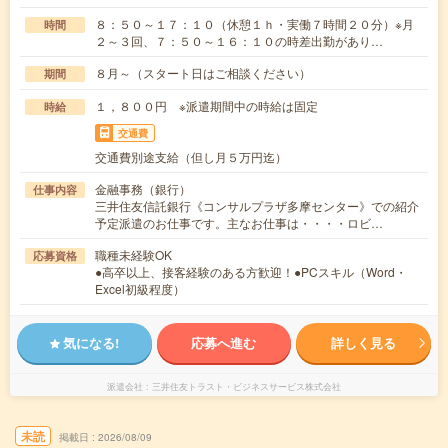
８：５０～１７：１０（休憩１ｈ・実働７時間２０分）※月
時間
２～３回、７：５０～１６：１０の時差出勤があり…
８月～（スタート日はご相談ください）
期間
１，８００円 ※派遣期間中の時給は固定
時給
交通費
交通費別途支給（但し月５万円迄）
金融事務（銀行）
仕事内容
三井住友信託銀行《コンサルプラザ多摩センター》での紹介
予定派遣のお仕事です。主なお仕事は・・・・ロビ…
職種未経験OK
応募資格
●高卒以上、接客経験のある方歓迎！●PCスキル（Word・
Excel初級程度）
気になる!
応募へ進む
詳しく見る
派遣会社
三井住友トラスト・ビジネスサービス株式会社
未読
掲載日
2026/08/09