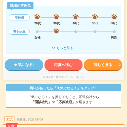
職場の雰囲気
年齢層
20代
30代
40代
50代
60代
男女比率
女性
男性
もっと見る
気になる!
応募へ進む
詳しく見る
派遣会社
株式会社ニッソーネット
興味があったら「★気になる！」をタップ！
「気になる！」を押しておくと、派遣会社から
「面談確約」
や
「応募歓迎」
が届きます！
未読
掲載日
2026/08/09
NEW