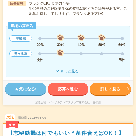
ブランクOK / 英語力不要
応募資格
生保事務のご経験要生保の支払に関するご経験がある方、ご
応募お待ちしております。ブランクある方OK
職場の雰囲気
年齢層
20代
30代
40代
50代
60代
男女比率
女性
男性
もっと見る
気になる!
応募へ進む
詳しく見る
派遣会社
パーソルテンプスタッフ株式会社 首都圏
未読
掲載日
2026/08/09
NEW
【志望動機は何でもいい＊条件合えばOK！】