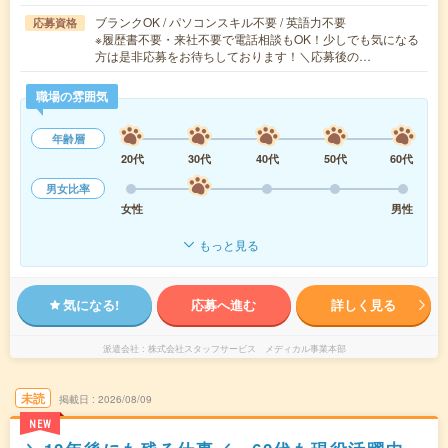
ブランクOK / パソコンスキル不要 / 英語力不要
応募資格
※履歴書不要・来社不要で電話相談もOK！少しでも気になる
方は是非応募をお待ちしております！＼応募後の…
職場の雰囲気
年齢層
20代
30代
40代
50代
60代
男女比率
女性
男性
もっと見る
気になる!
応募へ進む
詳しく見る
派遣会社
株式会社スタッフサービス メディカル事業本部
未読
掲載日
2026/08/09
NEW