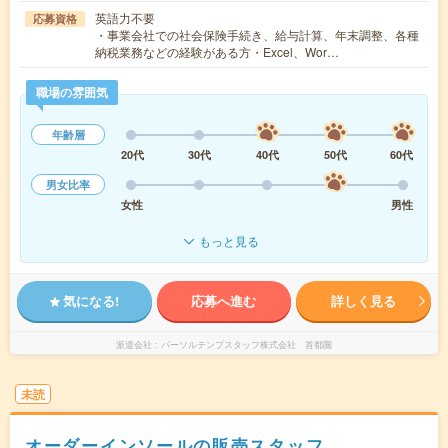
英語力不要
応募資格
・事業会社での社会保険手続き、給与計算、年末調整、各種
納税業務などの経験がある方・Excel、Wor…
職場の雰囲気
年齢層
20代
30代
40代
50代
60代
男女比率
女性
男性
もっと見る
気になる!
応募へ進む
詳しく見る
派遣会社
パーソルテンプスタッフ株式会社 首都圏
未読
オーダーインソールの販売スタッフ