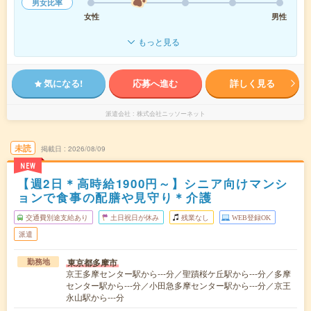
男女比率
女性
男性
もっと見る
気になる!
応募へ進む
詳しく見る
派遣会社
株式会社ニッソーネット
未読
掲載日
2026/08/09
NEW
【週2日＊高時給1900円～】シニア向けマンシ
ョンで食事の配膳や見守り＊介護
交通費別途支給あり
土日祝日が休み
残業なし
WEB登録OK
派遣
東京都多摩市
勤務地
京王多摩センター駅から---分／聖蹟桜ケ丘駅から---分／多摩
センター駅から---分／小田急多摩センター駅から---分／京王
永山駅から---分