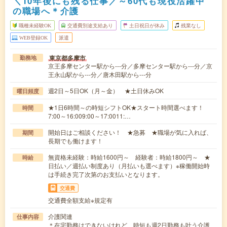
＼10年後にも残る仕事／～60代も現役活躍中
の職場へ＊介護
職種未経験OK
交通費別途支給あり
土日祝日が休み
残業なし
WEB登録OK
派遣
東京都多摩市
勤務地
京王多摩センター駅から---分／多摩センター駅から---分／京
王永山駅から---分／唐木田駅から---分
週2日～5日OK（月～金） ★土日休みOK
曜日頻度
★1日6時間～の時短シフトOK★スタート時間選べます！
時間
7:00～16:009:00～17:0011:…
開始日はご相談ください！ ★急募 ★職場が気に入れば、
期間
長期でも働けます！
無資格未経験：時給1600円～ 経験者：時給1800円～ ★
時給
日払い／週払い制度あり（月払いも選べます）※稼働開始時
は手続き完了次第のお支払いとなります。
交通費
交通費全額支給※規定有
介護関連
仕事内容
＊在宅勤務はできないけれど、時短も週2日勤務も叶う介護