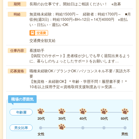
長期のお仕事です。開始日はご相談ください！ ※急募
期間
無資格未経験：時給1500円～ 経験者：時給1700円～ ■月
時給
収例(週3日)：時給1500円×8H×12日＝14万4000円 ※前払
い・日払い・週払いOK
交通費
交通費全額支給
看護助手
仕事内容
【病院でのサポート】患者様が少しでも早く退院出来るよう
に、暮らしのちょっとしたサポートをお願いします…
職種未経験OK / ブランクOK / パソコンスキル不要 / 英語力不
応募資格
要
【無資格・未経験OK】＊年齢・学歴不問！履歴書不要！＊
10名以上採用予定≪資格取得支援制度あり≫受講…
職場の雰囲気
年齢層
20代
30代
40代
50代
60代
男女比率
女性
男性