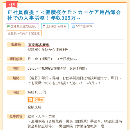
NEW
正社員前提＊＜聖蹟桜ケ丘＞カーケア用品卸会
社での人事労務！年収325万～
交通費別途支給あり
土日祝日が休み
WEB登録OK
正社員への紹介予定派遣
東京都多摩市
勤務地
聖蹟桜ケ丘駅から徒歩3分
月～金（週5日） ※土日祝休み
曜日頻度
09:00～18:00(実働8時間 休憩1時間)
時間
【急募】即日～長期 お仕事開始日は相談可能です。即日～
期間
でも現職中の方もご相談ください！ ※8月～！
時給1850円
時給
交通費
全額支給
総務・人事・労務
仕事内容
・雇用保険（資格取得・喪失（離職票）手続き、60歳到達時
賃金月額証明等）・労働保険（労働保険概算・増…