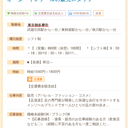
職種未経験OK
交通費別途支給あり
WEB登録OK
派遣
東京都多摩市
勤務地
武蔵引田駅から---分／東秋留駅から---分／秋川駅から---分
シフト制
曜日頻度
＊【（実働）8時間（休憩）1時間】 ＊【シフト例】9：30
時間
～18：30/10：30～19：30/11…
■【長期】即日～
期間
時給1540円～1600円
時給
交通費
【交通費全額支給】
販売（アパレル・ファッション・コスメ）
仕事内容
【足道楽】足の専門家が開発した快適な歩行をサポートする
インソールブランドです一人ひとりの足の形や歩き…
職種未経験OK / ブランクOK
応募資格
＊【応募資格】・接客・販売のお仕事経験のある方（飲食店
なども〇）（経験に不安のある方も一度ご相談くだ…