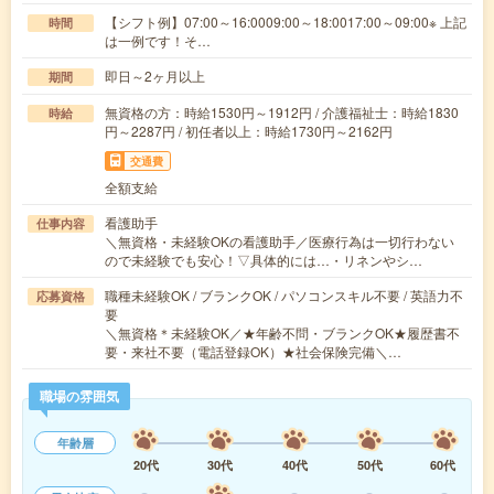
【シフト例】07:00～16:0009:00～18:0017:00～09:00※ 上記
時間
は一例です！そ…
即日～2ヶ月以上
期間
無資格の方：時給1530円～1912円 / 介護福祉士：時給1830
時給
円～2287円 / 初任者以上：時給1730円～2162円
交通費
全額支給
看護助手
仕事内容
＼無資格・未経験OKの看護助手／医療行為は一切行わない
ので未経験でも安心！▽具体的には…・リネンやシ…
職種未経験OK / ブランクOK / パソコンスキル不要 / 英語力不
応募資格
要
＼無資格＊未経験OK／★年齢不問・ブランクOK★履歴書不
要・来社不要（電話登録OK）★社会保険完備＼…
職場の雰囲気
年齢層
20代
30代
40代
50代
60代