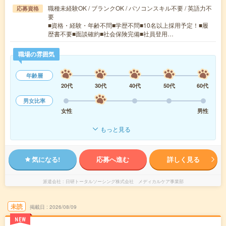
職種未経験OK / ブランクOK / パソコンスキル不要 / 英語力不
応募資格
要
■資格・経験・年齢不問■学歴不問■10名以上採用予定！■履
歴書不要■面談確約■社会保険完備■社員登用…
職場の雰囲気
年齢層
20代
30代
40代
50代
60代
男女比率
女性
男性
もっと見る
気になる!
応募へ進む
詳しく見る
派遣会社
日研トータルソーシング株式会社 メディカルケア事業部
未読
掲載日
2026/08/09
NEW