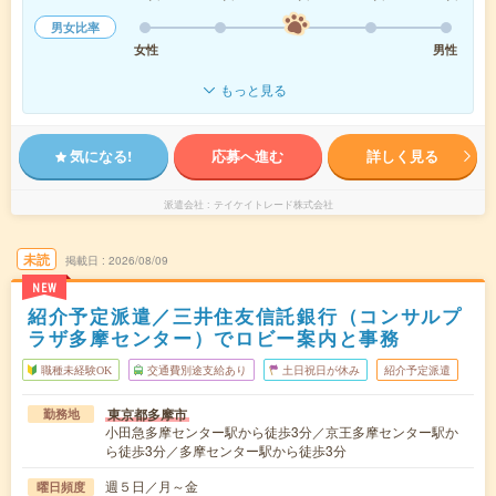
男女比率
女性
男性
もっと見る
気になる!
応募へ進む
詳しく見る
派遣会社
テイケイトレード株式会社
未読
掲載日
2026/08/09
NEW
紹介予定派遣／三井住友信託銀行（コンサルプ
ラザ多摩センター）でロビー案内と事務
職種未経験OK
交通費別途支給あり
土日祝日が休み
紹介予定派遣
東京都多摩市
勤務地
小田急多摩センター駅から徒歩3分／京王多摩センター駅か
ら徒歩3分／多摩センター駅から徒歩3分
週５日／月～金
曜日頻度