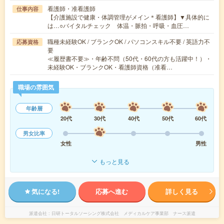
看護師・准看護師
仕事内容
【介護施設で健康・体調管理がメイン＊看護師】▼具体的に
は…○バイタルチェック 体温・脈拍・呼吸・血圧…
職種未経験OK / ブランクOK / パソコンスキル不要 / 英語力不
応募資格
要
≪履歴書不要≫・年齢不問（50代・60代の方も活躍中！）・
未経験OK・ブランクOK・看護師資格（准看…
職場の雰囲気
年齢層
20代
30代
40代
50代
60代
男女比率
女性
男性
もっと見る
気になる!
応募へ進む
詳しく見る
派遣会社
日研トータルソーシング株式会社 メディカルケア事業部 ナース派遣