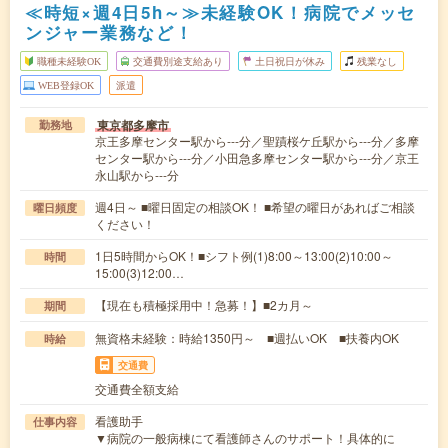
≪時短×週4日5h～≫未経験OK！病院でメッセ
ンジャー業務など！
職種未経験OK
交通費別途支給あり
土日祝日が休み
残業なし
WEB登録OK
派遣
東京都多摩市
勤務地
京王多摩センター駅から---分／聖蹟桜ケ丘駅から---分／多摩
センター駅から---分／小田急多摩センター駅から---分／京王
永山駅から---分
週4日～ ■曜日固定の相談OK！ ■希望の曜日があればご相談
曜日頻度
ください！
1日5時間からOK！■シフト例(1)8:00～13:00(2)10:00～
時間
15:00(3)12:00…
【現在も積極採用中！急募！】■2カ月～
期間
無資格未経験：時給1350円～ ■週払いOK ■扶養内OK
時給
交通費
交通費全額支給
看護助手
仕事内容
▼病院の一般病棟にて看護師さんのサポート！具体的に