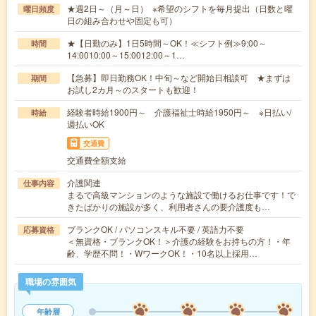
★週2日～（月～日） ※希望のシフトを毎月提出（日数と曜
曜日頻度
日の組み合わせや固定も可）
★【日勤のみ】1日5時間～OK！≪シフト例≫9:00～
時間
14:0010:00～15:0012:00～1…
【急募】即日勤務OK！中旬～など開始日相談可 ★まずは
期間
お試し2カ月～のスタートも歓迎！
経験者時給1900円～ 介護福祉士時給1950円～ ※日払い/
時給
週払いOK
交通費
交通費全額支給
介護関連
仕事内容
まるで高級マンションのような施設で働けるお仕事です！で
きたばかりの施設が多く、利用者さんの要介護度も…
ブランクOK / パソコンスキル不要 / 英語力不要
応募資格
＜無資格・ブランクOK！＞介護の経験をお持ちの方！・年
齢、学歴不問！・WワークOK！・10名以上採用…
職場の雰囲気
年齢層