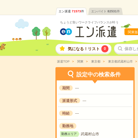
エン派遣
71573
件
エンバイト
82531
件
ちょうど良いワークライフバランスが叶う
関東版
気になる！リスト
0
保存し
派遣TOP
関東
東京都
東京都武蔵村山市
設定中の検索条件
期間
---
派遣形式
---
時給
---
勤務地
武蔵村山市
勤務エリア