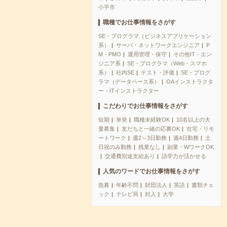
小平市
職種でお仕事情報をさがす
SE・プログラマ（ビジネスアプリケーション
系）
サーバ・ネットワークエンジニア
P
M・PMO
運用管理・保守
その他IT・エン
ジニア系
SE・プログラマ（Web・スマホ
系）
社内SE
テスト・評価
SE・プログ
ラマ（データベース系）
OAインストラクタ
ー・ITインストラクター
こだわりでお仕事情報をさがす
短期
単発
職種未経験OK
10名以上の大
量募集
友だちと一緒の応募OK
在宅・リモ
ートワーク
週2～3日勤務
週4日勤務
土
日祝のみ勤務
残業なし
副業・WワークOK
交通費別途支給あり
語学力が活かせる
人気のワードでお仕事情報をさがす
急募
年齢不問
財団法人
英語
書類チェ
ック
テレビ局
封入
大学