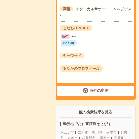
職種
テクニカルサポート・ヘルプデス
ク
こだわりINDEX
---
絶対
---
できれば
キーワード
---
あなたのプロフィール
---
条件の変更
他の検索結果を見る
勤務地でお仕事情報をさがす
八王子市
立川市
町田市
府中市
日野
市
多摩市
武蔵野市
調布市
三鷹市