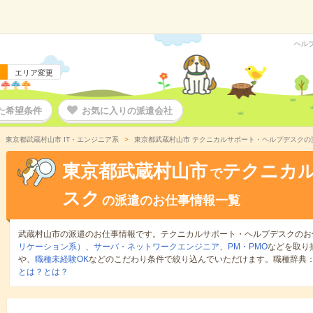
ヘル
エリア変更
た希望条件
お気に入りの派遣会社
東京都武蔵村山市 IT・エンジニア系
東京都武蔵村山市 テクニカルサポート・ヘルプデスクの
東京都武蔵村山市
テクニカ
で
スク
の派遣のお仕事情報一覧
武蔵村山市の派遣のお仕事情報です。テクニカルサポート・ヘルプデスクのお
リケーション系）
、
サーバ・ネットワークエンジニア
、
PM・PMO
などを取り
や、
職種未経験OK
などのこだわり条件で絞り込んでいただけます。職種辞典
とは？とは？