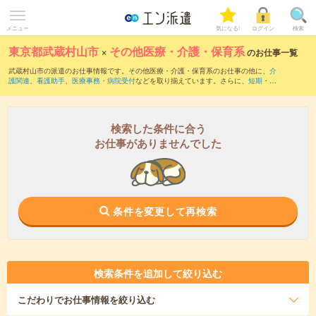
メニュー
気になる!
ログイン
検索
東京都武蔵村山市
×
その他医療・介護・保育系
のお仕事一覧
武蔵村山市の派遣のお仕事情報です。その他医療・介護・保育系のお仕事の他に、
介
護関連
、
看護助手
、
医療事務・病院受付
などを取り揃えています。さらに、
短期
・
単
発
などの期間や、
職種未経験OK
などのこだわり条件で絞り込んでいただけます。
検索した条件に合う
お仕事がありませんでした
条件を変更して再検索
検索条件を追加して絞り込む
こだわり
でお仕事情報を絞り込む