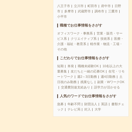
八王子市
立川市
町田市
府中市
日野
市
多摩市
武蔵野市
調布市
三鷹市
小平市
職種でお仕事情報をさがす
オフィスワーク・事務系
営業・販売・サー
ビス系
クリエイティブ系
技術系
医療・
介護・福祉・教育系
軽作業・物流・工場・
その他
こだわりでお仕事情報をさがす
短期
単発
職種未経験OK
10名以上の大
量募集
友だちと一緒の応募OK
在宅・リモ
ートワーク
週2～3日勤務
週4日勤務
土
日祝のみ勤務
残業なし
副業・WワークOK
交通費別途支給あり
語学力が活かせる
人気のワードでお仕事情報をさがす
急募
年齢不問
財団法人
英語
書類チェ
ック
テレビ局
封入
大学