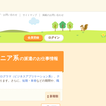
プ・お問い合わせ
サイトマップ
掲載のお問い合わせ
会員登録
ログイン
ジニア系
の派遣のお仕事情報
プログラマ（ビジネスアプリケーション系）
、
テ
ります。さらに、
短期
・
単発
などの期間や、
職
新着順