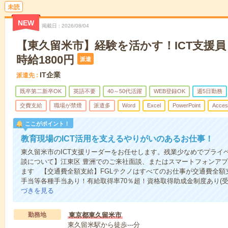
未読
NEW
掲載日
2026/08/04
【東久留米市】経験を活かす！ICT支援
時給1800円
派遣
IT企業
派遣先
既卒第二新卒OK
英語不要
40～50代活躍
WEB登録OK
週5日勤務
交費支給
職場が禁煙
派遣多
Word
Excel
PowerPoint
Acces
ここがポイント！
教育現場のICT活用を支えるやりがいのあるお仕事！
東久留米市のICT支援リーダーをお任せします。残業少なめでプライ
談について】江東区 豊洲でのご来社面談、またはスマートフォンアプ
ます 【交通費全額支給】FGLテクノはすべてのお仕事が交通費全額
手当等各種手当あり！有給取得率70％超！資格取得助成金制度あり(受
づきを見る
勤務地
東京都東久留米市
東久留米駅から徒歩---分