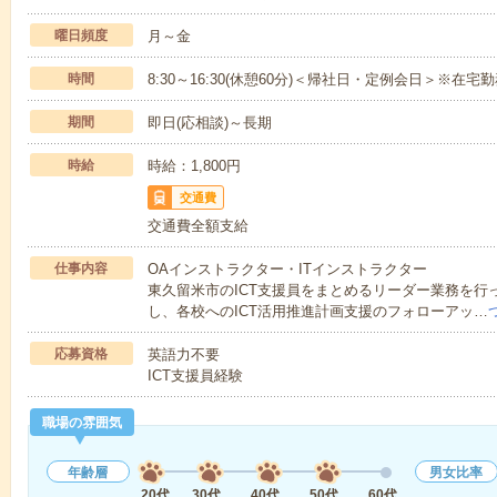
曜日頻度
月～金
時間
8:30～16:30(休憩60分)＜帰社日・定例会日＞※在宅勤務 9
期間
即日(応相談)～長期
時給
時給：1,800円
交通費
交通費全額支給
仕事内容
OAインストラクター・ITインストラクター
東久留米市のICT支援員をまとめるリーダー業務を行っ
し、各校へのICT活用推進計画支援のフォローアッ…
応募資格
英語力不要
ICT支援員経験
職場の雰囲気
年齢層
男女比率
20代
30代
40代
50代
60代