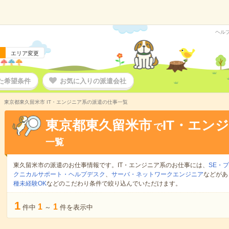
ヘル
エリア変更
た希望条件
お気に入りの派遣会社
東京都東久留米市 IT・エンジニア系の派遣の仕事一覧
東京都東久留米市
IT・エン
で
一覧
東久留米市の派遣のお仕事情報です。IT・エンジニア系のお仕事には、
SE・
クニカルサポート・ヘルプデスク
、
サーバ・ネットワークエンジニア
などがあ
種未経験OK
などのこだわり条件で絞り込んでいただけます。
1
1
1
件中
～
件を表示中