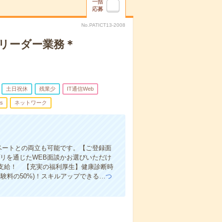
一括
応募
No.PATICT13-2008
員リーダー業務＊
土日祝休
残業少
IT通信Web
s
ネットワーク
ベートとの両立も可能です。【ご登録面
リを通じたWEB面談かお選びいただけ
支給！ 【充実の福利厚生】健康診断時
験料の50%)！スキルアップできる…
つ