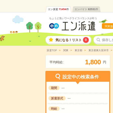
エン派遣
71454
件
エンバイト
82531
件
ちょうど良いワークライフバランスが叶う
関東版
気になる！リスト
0
保存し
派遣TOP
関東
東京都
東京都東久留米市
,
1
8
0
0
平均時給:
円
設定中の検索条件
期間
---
派遣形式
---
時給
---