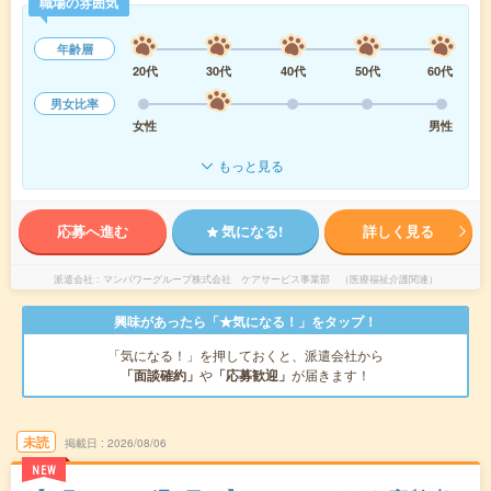
職場の雰囲気
年齢層
20代
30代
40代
50代
60代
男女比率
女性
男性
もっと見る
応募へ進む
気になる!
詳しく見る
派遣会社
マンパワーグループ株式会社 ケアサービス事業部 （医療福祉介護関連）
興味があったら「★気になる！」をタップ！
「気になる！」を押しておくと、派遣会社から
「面談確約」
や
「応募歓迎」
が届きます！
未読
掲載日
2026/08/06
NEW