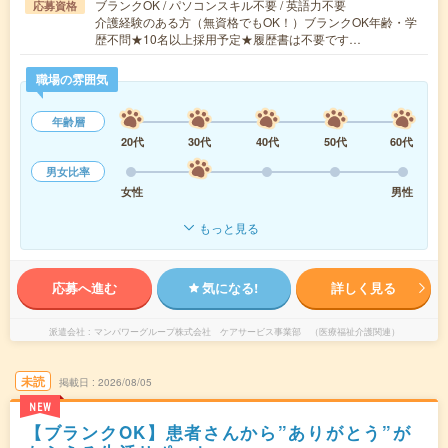
ブランクOK / パソコンスキル不要 / 英語力不要
応募資格
介護経験のある方（無資格でもOK！）ブランクOK年齢・学
歴不問★10名以上採用予定★履歴書は不要です…
職場の雰囲気
年齢層
20代
30代
40代
50代
60代
男女比率
女性
男性
もっと見る
応募へ進む
気になる!
詳しく見る
派遣会社
マンパワーグループ株式会社 ケアサービス事業部 （医療福祉介護関連）
未読
掲載日
2026/08/05
NEW
【ブランクOK】患者さんから”ありがとう”が