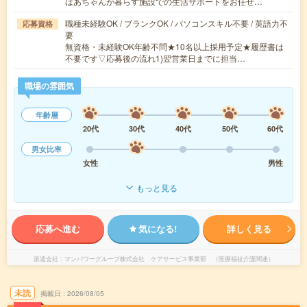
ばあちゃんが暮らす施設での生活サポートをお任せ…
職種未経験OK / ブランクOK / パソコンスキル不要 / 英語力不
応募資格
要
無資格・未経験OK年齢不問★10名以上採用予定★履歴書は
不要です▽応募後の流れ1)翌営業日までに担当…
職場の雰囲気
年齢層
20代
30代
40代
50代
60代
男女比率
女性
男性
もっと見る
応募へ進む
気になる!
詳しく見る
派遣会社
マンパワーグループ株式会社 ケアサービス事業部 （医療福祉介護関連）
未読
掲載日
2026/08/05