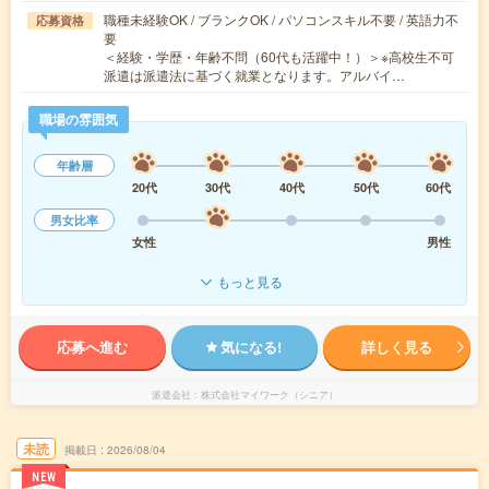
職種未経験OK / ブランクOK / パソコンスキル不要 / 英語力不
応募資格
要
＜経験・学歴・年齢不問（60代も活躍中！）＞※高校生不可
派遣は派遣法に基づく就業となります。アルバイ…
職場の雰囲気
年齢層
20代
30代
40代
50代
60代
男女比率
女性
男性
もっと見る
応募へ進む
気になる!
詳しく見る
派遣会社
株式会社マイワーク（シニア）
未読
掲載日
2026/08/04
NEW