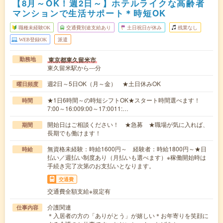
【8月～OK！週2日～】ホテルライクな高齢者
マンションで生活サポート＊時短OK
職種未経験OK
交通費別途支給あり
土日祝日が休み
残業なし
WEB登録OK
派遣
東京都東久留米市
勤務地
東久留米駅から---分
週2日～5日OK（月～金） ★土日休みOK
曜日頻度
★1日6時間～の時短シフトOK★スタート時間選べます！
時間
7:00～16:009:00～17:0011:…
開始日はご相談ください！ ★急募 ★職場が気に入れば、
期間
長期でも働けます！
無資格未経験：時給1600円～ 経験者：時給1800円～★日
時給
払い／週払い制度あり（月払いも選べます）※稼働開始時は
手続き完了次第のお支払いとなります。
交通費
交通費全額支給※規定有
介護関連
仕事内容
＊入居者の方の「ありがとう」が嬉しい＊お年寄りを笑顔に