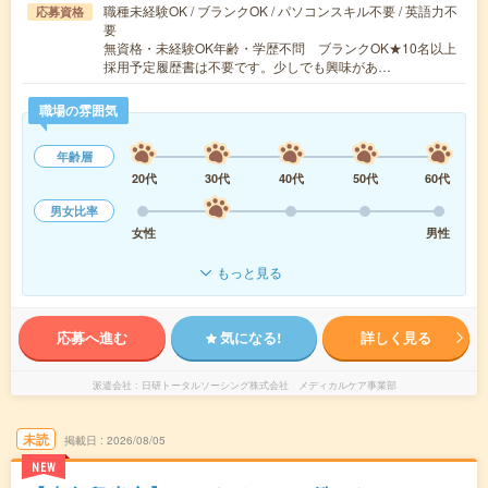
職種未経験OK / ブランクOK / パソコンスキル不要 / 英語力不
応募資格
要
無資格・未経験OK年齢・学歴不問 ブランクOK★10名以上
採用予定履歴書は不要です。少しでも興味があ…
職場の雰囲気
年齢層
20代
30代
40代
50代
60代
男女比率
女性
男性
もっと見る
応募へ進む
気になる!
詳しく見る
派遣会社
日研トータルソーシング株式会社 メディカルケア事業部
未読
掲載日
2026/08/05
NEW