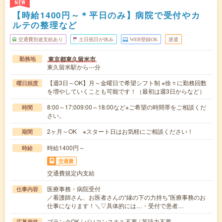
NEW
【時給1400円～＊平日のみ】病院で受付やカ
ルテの整理など
交通費別途支給あり
土日祝日が休み
WEB登録OK
派遣
東京都東久留米市
勤務地
東久留米駅から---分
【週3日～OK】月～金曜日で希望シフト制 ※徐々に勤務回数
曜日頻度
を増やしていくことも可能です！（最初は週3日からなど）
8:00～17:009:00～18:00など※ご希望の時間帯をご相談くだ
時間
さい。
2ヶ月～OK ※スタート日はお気軽にご相談ください！
期間
時給1400円～
時給
交通費
交通費規定内支給
医療事務・病院受付
仕事内容
／看護師さん、お医者さんの“縁の下の力持ち”医療事務のお
仕事になります！＼▽具体的には…・受付で患者…
ブランクOK / パソコンスキル不要 / 英語力不要
応募資格