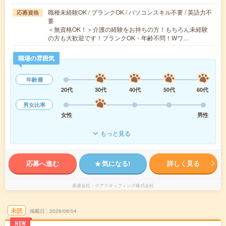
職種未経験OK / ブランクOK / パソコンスキル不要 / 英語力不
応募資格
要
＜無資格OK！＞介護の経験をお持ちの方！もちろん未経験
の方も大歓迎です！ブランクOK・年齢不問！Wワ…
職場の雰囲気
年齢層
20代
30代
40代
50代
60代
男女比率
女性
男性
もっと見る
応募へ進む
気になる!
詳しく見る
派遣会社
ケアスタッフィング株式会社
未読
掲載日
2026/08/04
NEW