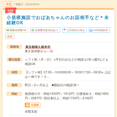
未読
掲載日
2026/08/04
NEW
小規模施設でおばあちゃんのお話相手など＊未
経験OK
職種未経験OK
交通費別途支給あり
土日祝日が休み
WEB登録OK
派遣
東京都東久留米市
勤務地
東久留米駅から---分
シフト制（月～日） ※平日のみなどの相談もOK ※週3なども
曜日頻度
相談OK
【シフト例】07:00～16:0009:00～18:0017:00～09:00※ 上記
時間
は一例です！そ…
即日～2ヶ月以上 ■開始日の相談OK！
期間
無資格の方：時給1530円～1912円 / 介護福祉士：時給1830
時給
円～2287円 / 初任者以上：時給1730円～2162円
交通費
全額支給