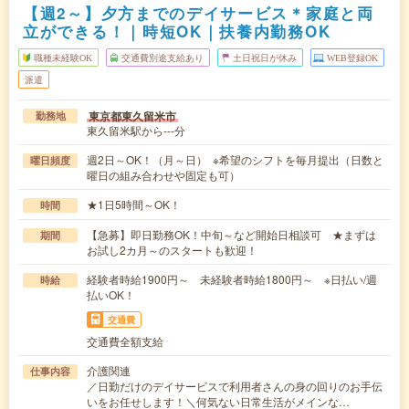
【週2～】夕方までのデイサービス＊家庭と両
立ができる！｜時短OK｜扶養内勤務OK
職種未経験OK
交通費別途支給あり
土日祝日が休み
WEB登録OK
派遣
東京都東久留米市
勤務地
東久留米駅から---分
週2日～OK！（月～日） ※希望のシフトを毎月提出（日数と
曜日頻度
曜日の組み合わせや固定も可）
★1日5時間～OK！
時間
【急募】即日勤務OK！中旬～など開始日相談可 ★まずは
期間
お試し2カ月～のスタートも歓迎！
経験者時給1900円～ 未経験者時給1800円～ ※日払い/週
時給
払いOK！
交通費
交通費全額支給
介護関連
仕事内容
／日勤だけのデイサービスで利用者さんの身の回りのお手伝
いをお任せします！＼何気ない日常生活がメインな…