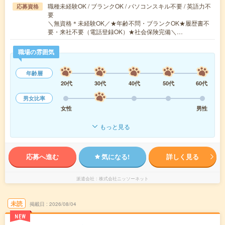
職種未経験OK / ブランクOK / パソコンスキル不要 / 英語力不
応募資格
要
＼無資格＊未経験OK／★年齢不問・ブランクOK★履歴書不
要・来社不要（電話登録OK）★社会保険完備＼…
職場の雰囲気
年齢層
20代
30代
40代
50代
60代
男女比率
女性
男性
もっと見る
応募へ進む
気になる!
詳しく見る
派遣会社
株式会社ニッソーネット
未読
掲載日
2026/08/04
NEW