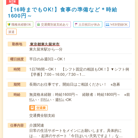
NEW
【16時までもOK!】食事の準備など＊時給
1600円～
職種未経験OK
交通費別途支給あり
土日祝日が休み
WEB登録OK
派遣
東京都東久留米市
勤務地
東久留米駅から---分
平日のみ週3日～OK！
曜日頻度
1日7時間～OK！ 【シフト固定の相談もOK！】▼シフト例
時間
【早番】7:00～16:00／7:30～1…
長期のお仕事です。開始日はご相談ください！ ※急募
期間
無資格未経験：時給1600円～ 経験者：時給1800円～ ※前
時給
払い・日払い・週払いOK
交通費
交通費全額支給
介護関連
仕事内容
日常の生活サポートをメインにお願いします。具体的に
は… ・起床のサポート「今日はいい天気ですよ！」な…