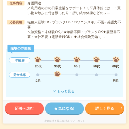
介護関連
仕事内容
／利用者の方の日常生活をサポート！＼▽具体的には…・買
い物や散歩に付き添ったり・折り紙や体操などのレ…
職種未経験OK / ブランクOK / パソコンスキル不要 / 英語力不
応募資格
要
＼無資格＊未経験OK／★年齢不問・ブランクOK★履歴書不
要・来社不要（電話登録OK）★社会保険完備＼…
職場の雰囲気
年齢層
20代
30代
40代
50代
60代
男女比率
女性
男性
もっと見る
応募へ進む
気になる!
詳しく見る
派遣会社
株式会社ニッソーネット