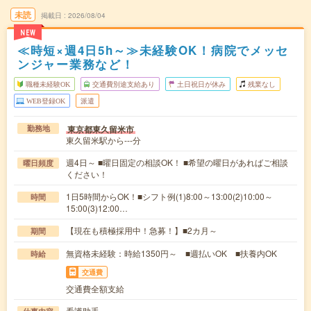
未読
掲載日
2026/08/04
NEW
≪時短×週4日5h～≫未経験OK！病院でメッセ
ンジャー業務など！
職種未経験OK
交通費別途支給あり
土日祝日が休み
残業なし
WEB登録OK
派遣
東京都東久留米市
勤務地
東久留米駅から---分
週4日～ ■曜日固定の相談OK！ ■希望の曜日があればご相談
曜日頻度
ください！
1日5時間からOK！■シフト例(1)8:00～13:00(2)10:00～
時間
15:00(3)12:00…
【現在も積極採用中！急募！】■2カ月～
期間
無資格未経験：時給1350円～ ■週払いOK ■扶養内OK
時給
交通費
交通費全額支給
看護助手