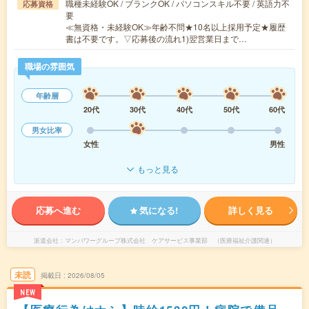
職種未経験OK / ブランクOK / パソコンスキル不要 / 英語力不
応募資格
要
≪無資格・未経験OK≫年齢不問★10名以上採用予定★履歴
書は不要です。▽応募後の流れ1)翌営業日まで…
職場の雰囲気
年齢層
20代
30代
40代
50代
60代
男女比率
女性
男性
もっと見る
応募へ進む
気になる!
詳しく見る
派遣会社
マンパワーグループ株式会社 ケアサービス事業部 （医療福祉介護関連）
未読
掲載日
2026/08/05
NEW