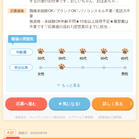
する介護のお仕事です。おじいちゃん、おばあちゃ…
職種未経験OK / ブランクOK / パソコンスキル不要 / 英語力不
応募資格
要
無資格・未経験OK年齢不問★10名以上採用予定★履歴書は
不要です▽応募後の流れ1)翌営業日までに担当…
職場の雰囲気
年齢層
20代
30代
40代
50代
60代
男女比率
女性
男性
もっと見る
応募へ進む
気になる!
詳しく見る
派遣会社
マンパワーグループ株式会社 ケアサービス事業部 （医療福祉介護関連）
未読
掲載日
2026/08/05