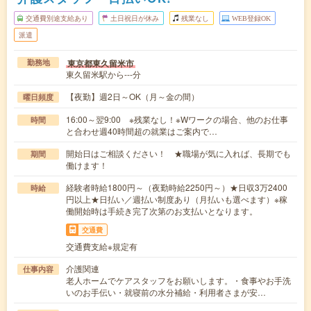
交通費別途支給あり
土日祝日が休み
残業なし
WEB登録OK
派遣
東京都東久留米市
勤務地
東久留米駅から---分
【夜勤】週2日～OK（月～金の間）
曜日頻度
16:00～翌9:00 ※残業なし！※Wワークの場合、他のお仕事
時間
と合わせ週40時間超の就業はご案内で…
開始日はご相談ください！ ★職場が気に入れば、長期でも
期間
働けます！
経験者時給1800円～（夜勤時給2250円～）★日収3万2400
時給
円以上★日払い／週払い制度あり（月払いも選べます）※稼
働開始時は手続き完了次第のお支払いとなります。
交通費
交通費支給※規定有
介護関連
仕事内容
老人ホームでケアスタッフをお願いします。・食事やお手洗
いのお手伝い・就寝前の水分補給・利用者さまが安…