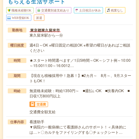
もらえる生活サポート
職種未経験OK
交通費別途支給あり
土日祝日が休み
残業なし
WEB登録OK
派遣
東京都東久留米市
勤務地
東久留米駅から---分
週4日～OK ※曜日固定の相談OK ※希望の曜日があればご相談
曜日頻度
ください
★スタート時間選べます／1日5時間～OK～シフト例～10:00
時間
～15:0011:00～16:0012…
【現在も積極採用中！急募！】■2カ月～ 8月～、9月スター
期間
トもOK！
無資格未経験：時給1350円～ ■週払いOK ■扶養内OK ■
時給
日収1万800円以上
交通費
交通費全額支給
看護助手
仕事内容
▼病院の一般病棟にて看護師さんのサポート！＜具体的に
は…＞〇カルテをファイリングする〇チェックシート…