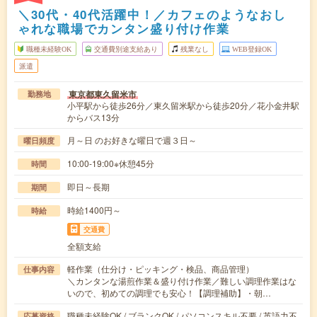
＼30代・40代活躍中！／カフェのようなおし
ゃれな職場でカンタン盛り付け作業
職種未経験OK
交通費別途支給あり
残業なし
WEB登録OK
派遣
東京都東久留米市
勤務地
小平駅から徒歩26分／東久留米駅から徒歩20分／花小金井駅
からバス13分
月～日 のお好きな曜日で週３日～
曜日頻度
10:00-19:00※休憩45分
時間
即日～長期
期間
時給1400円～
時給
交通費
全額支給
軽作業（仕分け・ピッキング・検品、商品管理）
仕事内容
＼カンタンな湯煎作業＆盛り付け作業／難しい調理作業はな
いので、初めての調理でも安心！【調理補助】・朝…
職種未経験OK / ブランクOK / パソコンスキル不要 / 英語力不
応募資格