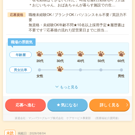
＊おじいちゃん、おばあちゃんが暮らす施設での生…
職種未経験OK / ブランクOK / パソコンスキル不要 / 英語力不
応募資格
要
無資格・未経験OK年齢不問★10名以上採用予定★履歴書は
不要です▽応募後の流れ1)翌営業日までに担当…
職場の雰囲気
年齢層
20代
30代
40代
50代
60代
男女比率
女性
男性
もっと見る
応募へ進む
気になる!
詳しく見る
派遣会社
マンパワーグループ株式会社 ケアサービス事業部 （医療福祉介護関連）
未読
掲載日
2026/08/04