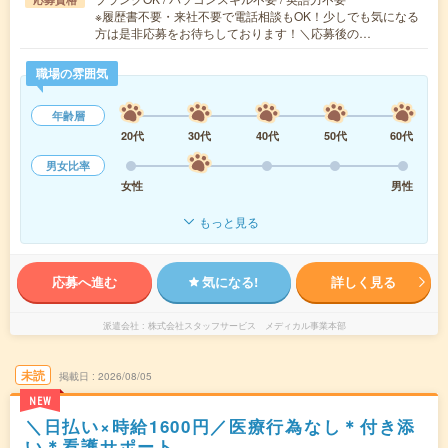
※履歴書不要・来社不要で電話相談もOK！少しでも気になる
方は是非応募をお待ちしております！＼応募後の…
職場の雰囲気
年齢層
20代
30代
40代
50代
60代
男女比率
女性
男性
もっと見る
応募へ進む
気になる!
詳しく見る
派遣会社
株式会社スタッフサービス メディカル事業本部
未読
掲載日
2026/08/05
NEW
＼日払い×時給1600円／医療行為なし＊付き添
い＊看護サポート