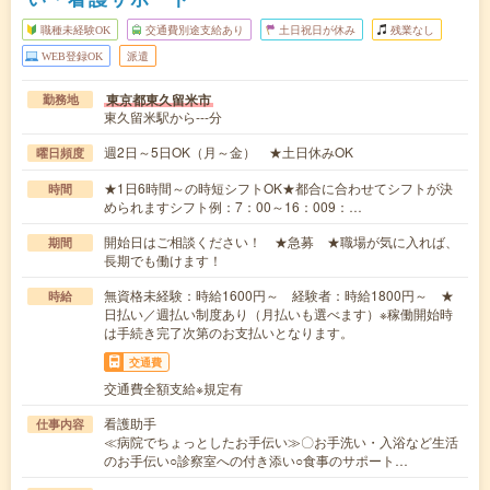
職種未経験OK
交通費別途支給あり
土日祝日が休み
残業なし
WEB登録OK
派遣
東京都東久留米市
勤務地
東久留米駅から---分
週2日～5日OK（月～金） ★土日休みOK
曜日頻度
★1日6時間～の時短シフトOK★都合に合わせてシフトが決
時間
められますシフト例：7：00～16：009：…
開始日はご相談ください！ ★急募 ★職場が気に入れば、
期間
長期でも働けます！
無資格未経験：時給1600円～ 経験者：時給1800円～ ★
時給
日払い／週払い制度あり（月払いも選べます）※稼働開始時
は手続き完了次第のお支払いとなります。
交通費
交通費全額支給※規定有
看護助手
仕事内容
≪病院でちょっとしたお手伝い≫〇お手洗い・入浴など生活
のお手伝い○診察室への付き添い○食事のサポート…