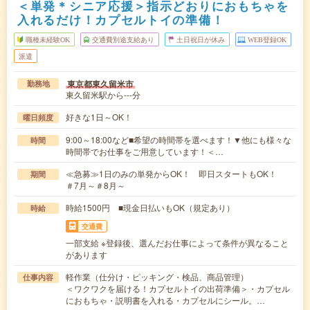
＜単発＊シニア応援＞指示どおりにおもちゃを
入れるだけ！カプセルトイの準備！
職種未経験OK
交通費別途支給あり
土日祝日が休み
WEB登録OK
派遣
東京都東久留米市
勤務地
東久留米駅から---分
好きな1日～OK！
曜日頻度
9:00～18:00など■希望の時間帯を選べます！▼他にも様々な
時間
時間帯でお仕事をご用意しています！＜…
≪急募≫1日のみの単発からOK！ 即日スタートもOK！
期間
＃7月～＃8月～
時給1500円 ■現金日払いもOK（規定あり）
時給
交通費
一部支給 ※登録後、選んだお仕事によって条件が異なること
があります
軽作業（仕分け・ピッキング・検品、商品管理）
仕事内容
＜ワクワクを届ける！カプセルトイの出荷準備＞・カプセル
におもちゃ・説明書を入れる・カプセルにシール。…