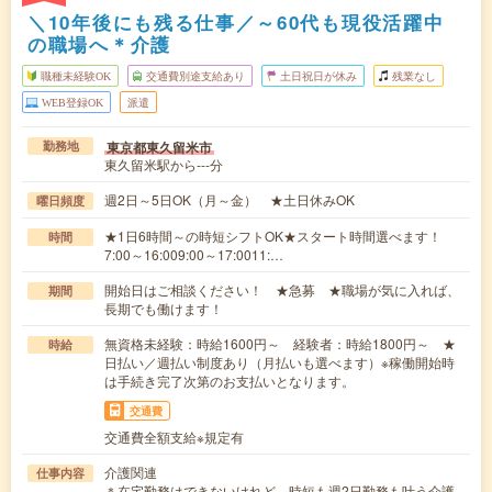
＼10年後にも残る仕事／～60代も現役活躍中
の職場へ＊介護
職種未経験OK
交通費別途支給あり
土日祝日が休み
残業なし
WEB登録OK
派遣
東京都東久留米市
勤務地
東久留米駅から---分
週2日～5日OK（月～金） ★土日休みOK
曜日頻度
★1日6時間～の時短シフトOK★スタート時間選べます！
時間
7:00～16:009:00～17:0011:…
開始日はご相談ください！ ★急募 ★職場が気に入れば、
期間
長期でも働けます！
無資格未経験：時給1600円～ 経験者：時給1800円～ ★
時給
日払い／週払い制度あり（月払いも選べます）※稼働開始時
は手続き完了次第のお支払いとなります。
交通費
交通費全額支給※規定有
介護関連
仕事内容
＊在宅勤務はできないけれど、時短も週2日勤務も叶う介護