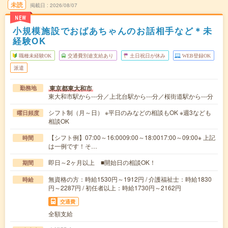
未読
掲載日
2026/08/07
NEW
小規模施設でおばあちゃんのお話相手など＊未
経験OK
職種未経験OK
交通費別途支給あり
土日祝日が休み
WEB登録OK
派遣
東京都東大和市
勤務地
東大和市駅から---分／上北台駅から---分／桜街道駅から---分
シフト制（月～日） ※平日のみなどの相談もOK ※週3なども
曜日頻度
相談OK
【シフト例】07:00～16:0009:00～18:0017:00～09:00※ 上記
時間
は一例です！そ…
即日～2ヶ月以上 ■開始日の相談OK！
期間
無資格の方：時給1530円～1912円 / 介護福祉士：時給1830
時給
円～2287円 / 初任者以上：時給1730円～2162円
交通費
全額支給