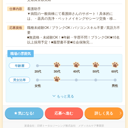
看護助手
仕事内容
▼病院の一般病棟にて看護師さんのサポート！具体的に
は、・器具の洗浄・ベットメイキングやシーツ交換・移…
職種未経験OK / ブランクOK / パソコンスキル不要 / 英語力不
応募資格
要
■無資格・未経験OK！■年齢・学歴不問！ブランクOK!■10名
以上採用予定！■履歴書不要■社会保険完…
職場の雰囲気
年齢層
20代
30代
40代
50代
60代
男女比率
女性
男性
もっと見る
気になる!
応募へ進む
詳しく見る
派遣会社
日研トータルソーシング株式会社 メディカルケア事業部