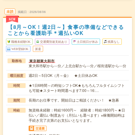
未読
掲載日
2026/08/06
NEW
【8月～OK！週2日～】食事の準備などできる
ことから看護助手＊週払いOK
職種未経験OK
交通費別途支給あり
土日祝日が休み
残業なし
WEB登録OK
派遣
東京都東大和市
勤務地
東大和市駅から---分／上北台駅から---分／桜街道駅から---分
週2日～5日OK（月～金） ★土日休みOK
曜日頻度
★1日6時間～の時短シフトOK★もちろんフルタイムシフト
時間
も可能★スタート時間選べます7:00～16:…
長期のお仕事です。開始日はご相談ください！ ★急募
期間
無資格未経験：時給1600円～ 経験者：時給1800円～★日
時給
払い／週払い制度あり（月払いも選べます）※稼働開始時は
手続き完了次第のお支払いとなります。
交通費