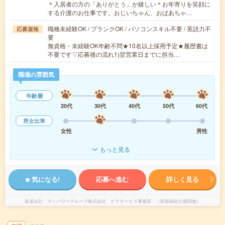
＊入居者の方の「ありがとう」が嬉しい＊お年寄りを笑顔に
する介護のお仕事です。おじいちゃん、おばあちゃ…
職種未経験OK / ブランクOK / パソコンスキル不要 / 英語力不
応募資格
要
無資格・未経験OK年齢不問★10名以上採用予定★履歴書は
不要です▽応募後の流れ1)翌営業日までに担当…
職場の雰囲気
年齢層
20代
30代
40代
50代
60代
男女比率
女性
男性
もっと見る
気になる!
応募へ進む
詳しく見る
派遣会社
マンパワーグループ株式会社 ケアサービス事業部 （医療福祉介護関連）