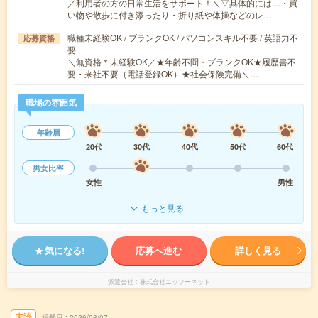
／利用者の方の日常生活をサポート！＼▽具体的には…・買
い物や散歩に付き添ったり・折り紙や体操などのレ…
職種未経験OK / ブランクOK / パソコンスキル不要 / 英語力不
応募資格
要
＼無資格＊未経験OK／★年齢不問・ブランクOK★履歴書不
要・来社不要（電話登録OK）★社会保険完備＼…
職場の雰囲気
年齢層
20代
30代
40代
50代
60代
男女比率
女性
男性
もっと見る
気になる!
応募へ進む
詳しく見る
派遣会社
株式会社ニッソーネット
未読
掲載日
2026/08/07