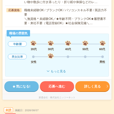
い物や散歩に付き添ったり・折り紙や体操などのレ…
職種未経験OK / ブランクOK / パソコンスキル不要 / 英語力不
応募資格
要
＼無資格＊未経験OK／★年齢不問・ブランクOK★履歴書不
要・来社不要（電話登録OK）★社会保険完備＼…
職場の雰囲気
年齢層
20代
30代
40代
50代
60代
男女比率
女性
男性
もっと見る
気になる!
応募へ進む
詳しく見る
派遣会社
株式会社ニッソーネット
未読
掲載日
2026/08/07