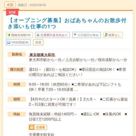
未読
掲載日
2026/08/06
NEW
【オープニング募集】おばあちゃんのお散歩付
き添いも仕事の1つ
職種未経験OK
交通費別途支給あり
土日祝日が休み
残業なし
WEB登録OK
派遣
東京都東大和市
勤務地
東大和市駅から---分／上北台駅から---分／桜街道駅から---分
週3日～（週2日～も相談OK） ■曜日固定の相談OK！ ■希望
曜日頻度
の曜日があればご相談ください！
9:00～18:00（休憩60分）■ご希望があれば下記シフトも
時間
OK！早番 7:00～16:00遅番 …
【8月中のスタートOK！急募！】2カ月～ ■ご応募から最短
期間
2～3日後に就業が可能です！
無資格未経験：時給1400円～ ■週払いOK ■扶養内OK ■
時給
日収1万1200円以上
交通費
交通費全額支給