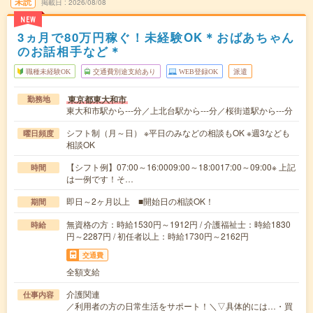
未読
掲載日
2026/08/08
NEW
3ヵ月で80万円稼ぐ！未経験OK＊おばあちゃん
のお話相手など＊
職種未経験OK
交通費別途支給あり
WEB登録OK
派遣
東京都東大和市
勤務地
東大和市駅から---分／上北台駅から---分／桜街道駅から---分
シフト制（月～日） ※平日のみなどの相談もOK ※週3なども
曜日頻度
相談OK
【シフト例】07:00～16:0009:00～18:0017:00～09:00※ 上記
時間
は一例です！そ…
即日～2ヶ月以上 ■開始日の相談OK！
期間
無資格の方：時給1530円～1912円 / 介護福祉士：時給1830
時給
円～2287円 / 初任者以上：時給1730円～2162円
交通費
全額支給
介護関連
仕事内容
／利用者の方の日常生活をサポート！＼▽具体的には…・買