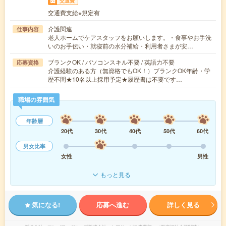
交通費
交通費支給※規定有
介護関連
仕事内容
老人ホームでケアスタッフをお願いします。・食事やお手洗
いのお手伝い・就寝前の水分補給・利用者さまが安…
ブランクOK / パソコンスキル不要 / 英語力不要
応募資格
介護経験のある方（無資格でもOK！）ブランクOK年齢・学
歴不問★10名以上採用予定★履歴書は不要です…
職場の雰囲気
年齢層
20代
30代
40代
50代
60代
男女比率
女性
男性
もっと見る
気になる!
応募へ進む
詳しく見る