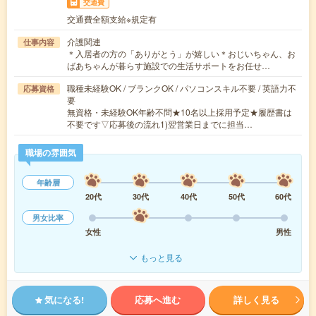
交通費
交通費全額支給※規定有
介護関連
仕事内容
＊入居者の方の「ありがとう」が嬉しい＊おじいちゃん、お
ばあちゃんが暮らす施設での生活サポートをお任せ…
職種未経験OK / ブランクOK / パソコンスキル不要 / 英語力不
応募資格
要
無資格・未経験OK年齢不問★10名以上採用予定★履歴書は
不要です▽応募後の流れ1)翌営業日までに担当…
職場の雰囲気
年齢層
20代
30代
40代
50代
60代
男女比率
女性
男性
もっと見る
気になる!
応募へ進む
詳しく見る