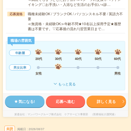
イキング〇お手洗い・入浴など生活のお手伝い○診…
職種未経験OK / ブランクOK / パソコンスキル不要 / 英語力不
応募資格
要
≪無資格・未経験OK≫年齢不問★10名以上採用予定★履歴
書は不要です。▽応募後の流れ1)翌営業日まで…
職場の雰囲気
年齢層
20代
30代
40代
50代
60代
男女比率
女性
男性
もっと見る
気になる!
応募へ進む
詳しく見る
派遣会社
マンパワーグループ株式会社 ケアサービス事業部 （医療福祉介護関連）
未読
掲載日
2026/08/07