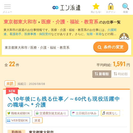
メニュー
気になる!
ログイン
検索
東京都東大和市
×
医療・介護・福祉・教育系
のお仕事一覧
東大和市の派遣のお仕事情報です。医療・介護・福祉・教育系のお仕事には、
介護関
連
、
看護助手
、
医療事務・病院受付
などがあります。さらに、
短期
・
単発
などの期間
や、
職種未経験OK
などのこだわり条件で絞り込んでいただけます。
条件の変更
東京都東大和市 / 医療・介護・福祉・教育系
22
1,591
全
件
平均時給:
円
時給順
新着順
未読
掲載日
2026/08/08
NEW
＼10年後にも残る仕事／～60代も現役活躍中
の職場へ＊介護
職種未経験OK
交通費別途支給あり
土日祝日が休み
残業なし
WEB登録OK
派遣
東京都東大和市
勤務地