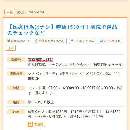
未読
掲載日
2026/08/04
【医療行為はナシ】時給1530円！病院で備品
のチェックなど
職種未経験OK
交通費別途支給あり
土日祝日が休み
WEB登録OK
派遣
東京都東大和市
勤務地
東大和市駅から---分／上北台駅から---分／桜街道駅から---分
シフト制（月～日） ※平日のみなどの相談もOK ※週3なども
曜日頻度
相談OK
【シフト例】07:00～16:0009:00～18:0017:00～09:00※ 上記
時間
は一例です！そ…
即日～2ヶ月以上
期間
無資格の方：時給1530円～1912円 / 介護福祉士：時給1830
時給
円～2287円 / 初任者以上：時給1730円～2162円
交通費