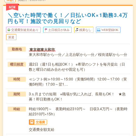
NEW
＼空いた時間で働く！／日払いOK×1勤務3.4万
円も可！施設での見回りなど
交通費別途支給あり
土日祝日が休み
残業なし
WEB登録OK
派遣
東京都東大和市
勤務地
東大和市駅から---分／上北台駅から---分／桜街道駅から---分
週2日（週1日も相談OK！） ※希望のシフトを毎月提出（日
曜日頻度
数と曜日の組み合わせや固定も可）
≪シフト例≫10:00～15:00（実働5時間）12:00～17:00（実
時間
働5時間）17:00～翌1…
3ヵ月までの短期 ※職場が気に入れば、長期もOK！ ★急
期間
募！即日勤務もOK！
時給1900円～ 夜勤時給2310円～ 日収3.4万円～（夜勤時
時給
給2310円×15h）
交通費
交通費全額支給