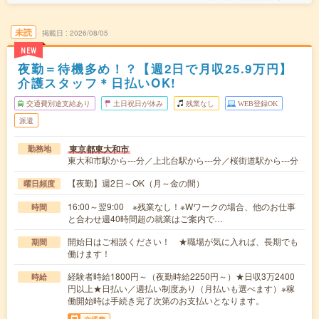
未読
掲載日
2026/08/05
NEW
夜勤＝待機多め！？【週2日で月収25.9万円】
介護スタッフ＊日払いOK!
交通費別途支給あり
土日祝日が休み
残業なし
WEB登録OK
派遣
東京都東大和市
勤務地
東大和市駅から---分／上北台駅から---分／桜街道駅から---分
【夜勤】週2日～OK（月～金の間）
曜日頻度
16:00～翌9:00 ※残業なし！※Wワークの場合、他のお仕事
時間
と合わせ週40時間超の就業はご案内で…
開始日はご相談ください！ ★職場が気に入れば、長期でも
期間
働けます！
経験者時給1800円～（夜勤時給2250円～）★日収3万2400
時給
円以上★日払い／週払い制度あり（月払いも選べます）※稼
働開始時は手続き完了次第のお支払いとなります。