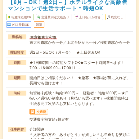
【8月～OK！週2日～】ホテルライクな高齢者
マンションで生活サポート＊時短OK
職種未経験OK
交通費別途支給あり
土日祝日が休み
残業なし
WEB登録OK
派遣
東京都東大和市
勤務地
東大和市駅から---分／上北台駅から---分／桜街道駅から---分
週2日～5日OK（月～金） ★土日休みOK
曜日頻度
★1日6時間～の時短シフトOK★スタート時間選べます！
時間
7:00～16:009:00～17:0011:…
開始日はご相談ください！ ★急募 ★職場が気に入れば、
期間
長期でも働けます！
無資格未経験：時給1600円～ 経験者：時給1800円～★日
時給
払い／週払い制度あり（月払いも選べます）※稼働開始時は
手続き完了次第のお支払いとなります。
交通費
交通費全額支給※規定有
介護関連
仕事内容
＊入居者の方の「ありがとう」が嬉しい＊お年寄りを笑顔に