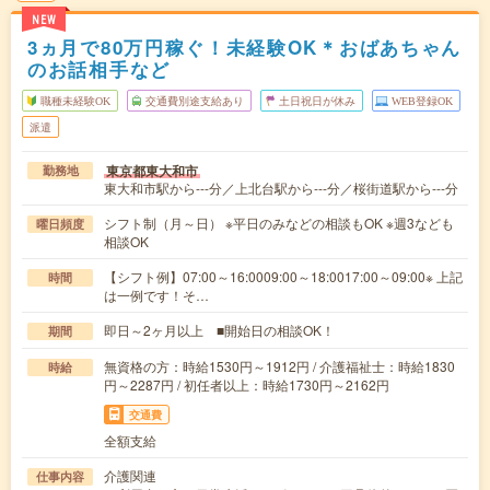
NEW
3ヵ月で80万円稼ぐ！未経験OK＊おばあちゃん
のお話相手など
職種未経験OK
交通費別途支給あり
土日祝日が休み
WEB登録OK
派遣
東京都東大和市
勤務地
東大和市駅から---分／上北台駅から---分／桜街道駅から---分
シフト制（月～日） ※平日のみなどの相談もOK ※週3なども
曜日頻度
相談OK
【シフト例】07:00～16:0009:00～18:0017:00～09:00※ 上記
時間
は一例です！そ…
即日～2ヶ月以上 ■開始日の相談OK！
期間
無資格の方：時給1530円～1912円 / 介護福祉士：時給1830
時給
円～2287円 / 初任者以上：時給1730円～2162円
交通費
全額支給
介護関連
仕事内容