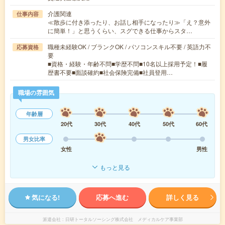
介護関連
仕事内容
≪散歩に付き添ったり、お話し相手になったり≫「え？意外
に簡単！」と思うくらい、スグできる仕事からスタ…
職種未経験OK / ブランクOK / パソコンスキル不要 / 英語力不
応募資格
要
■資格・経験・年齢不問■学歴不問■10名以上採用予定！■履
歴書不要■面談確約■社会保険完備■社員登用…
職場の雰囲気
年齢層
20代
30代
40代
50代
60代
男女比率
女性
男性
もっと見る
気になる!
応募へ進む
詳しく見る
派遣会社
日研トータルソーシング株式会社 メディカルケア事業部