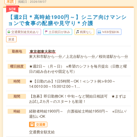
未読
掲載日
2026/08/07
NEW
【週2日＊高時給1900円～】シニア向けマンシ
ョンで食事の配膳や見守り＊介護
交通費別途支給あり
土日祝日が休み
残業なし
WEB登録OK
派遣
東京都東大和市
勤務地
東大和市駅から---分／上北台駅から---分／桜街道駅から---分
★週2日～（月～日） ※希望のシフトを毎月提出（日数と曜
曜日頻度
日の組み合わせや固定も可）
★【日勤のみ】1日5時間～OK！≪シフト例≫9:00～
時間
14:0010:00～15:0012:00～1…
【急募】即日勤務OK！中旬～など開始日相談可 ★まずは
期間
お試し2カ月～のスタートも歓迎！
経験者時給1900円～ 介護福祉士時給1950円～ ※日払い/
時給
週払いOK
交通費
交通費全額支給