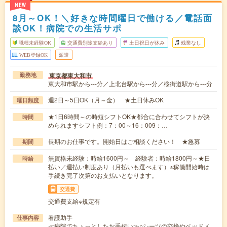
NEW
8月～OK！＼好きな時間曜日で働ける／電話面
談OK！病院での生活サポ
職種未経験OK
交通費別途支給あり
土日祝日が休み
残業なし
WEB登録OK
派遣
東京都東大和市
勤務地
東大和市駅から---分／上北台駅から---分／桜街道駅から---分
週2日～5日OK（月～金） ★土日休みOK
曜日頻度
★1日6時間～の時短シフトOK★都合に合わせてシフトが決
時間
められますシフト例：7：00～16：009：…
長期のお仕事です。開始日はご相談ください！ ★急募
期間
無資格未経験：時給1600円～ 経験者：時給1800円～★日
時給
払い／週払い制度あり（月払いも選べます）※稼働開始時は
手続き完了次第のお支払いとなります。
交通費
交通費支給※規定有
看護助手
仕事内容
≪病院でちょっとしたお手伝い≫○シーツの交換やベッドメ