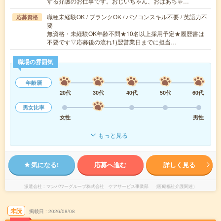
する介護のお仕事です。おじいちゃん、おばあちゃ…
職種未経験OK / ブランクOK / パソコンスキル不要 / 英語力不
応募資格
要
無資格・未経験OK年齢不問★10名以上採用予定★履歴書は
不要です▽応募後の流れ1)翌営業日までに担当…
職場の雰囲気
年齢層
20代
30代
40代
50代
60代
男女比率
女性
男性
もっと見る
気になる!
応募へ進む
詳しく見る
派遣会社
マンパワーグループ株式会社 ケアサービス事業部 （医療福祉介護関連）
未読
掲載日
2026/08/08