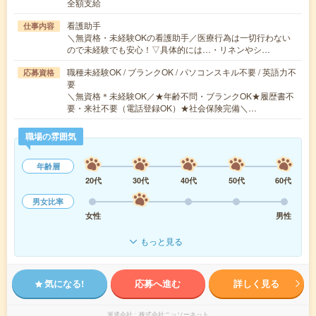
全額支給
看護助手
仕事内容
＼無資格・未経験OKの看護助手／医療行為は一切行わない
ので未経験でも安心！▽具体的には…・リネンやシ…
職種未経験OK / ブランクOK / パソコンスキル不要 / 英語力不
応募資格
要
＼無資格＊未経験OK／★年齢不問・ブランクOK★履歴書不
要・来社不要（電話登録OK）★社会保険完備＼…
職場の雰囲気
年齢層
20代
30代
40代
50代
60代
男女比率
女性
男性
もっと見る
気になる!
応募へ進む
詳しく見る
派遣会社
株式会社ニッソーネット