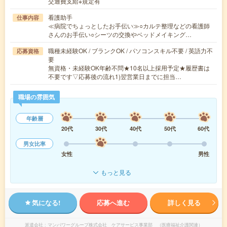
交通費支給※規定有
看護助手
仕事内容
≪病院でちょっとしたお手伝い≫○カルテ整理などの看護師
さんのお手伝い○シーツの交換やベッドメイキング…
職種未経験OK / ブランクOK / パソコンスキル不要 / 英語力不
応募資格
要
無資格・未経験OK年齢不問★10名以上採用予定★履歴書は
不要です▽応募後の流れ1)翌営業日までに担当…
職場の雰囲気
年齢層
20代
30代
40代
50代
60代
男女比率
女性
男性
もっと見る
気になる!
応募へ進む
詳しく見る
派遣会社
マンパワーグループ株式会社 ケアサービス事業部 （医療福祉介護関連）