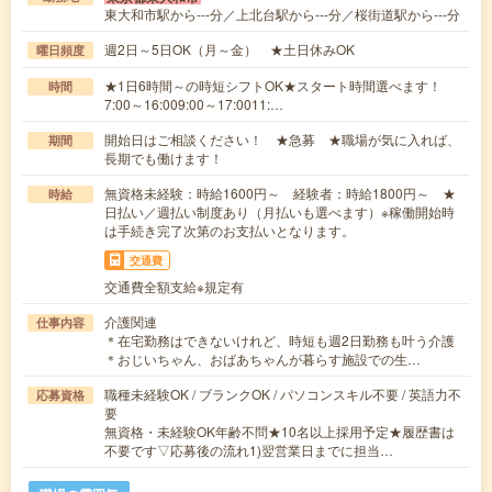
東大和市駅から---分／上北台駅から---分／桜街道駅から---分
週2日～5日OK（月～金） ★土日休みOK
曜日頻度
★1日6時間～の時短シフトOK★スタート時間選べます！
時間
7:00～16:009:00～17:0011:…
開始日はご相談ください！ ★急募 ★職場が気に入れば、
期間
長期でも働けます！
無資格未経験：時給1600円～ 経験者：時給1800円～ ★
時給
日払い／週払い制度あり（月払いも選べます）※稼働開始時
は手続き完了次第のお支払いとなります。
交通費
交通費全額支給※規定有
介護関連
仕事内容
＊在宅勤務はできないけれど、時短も週2日勤務も叶う介護
＊おじいちゃん、おばあちゃんが暮らす施設での生…
職種未経験OK / ブランクOK / パソコンスキル不要 / 英語力不
応募資格
要
無資格・未経験OK年齢不問★10名以上採用予定★履歴書は
不要です▽応募後の流れ1)翌営業日までに担当…