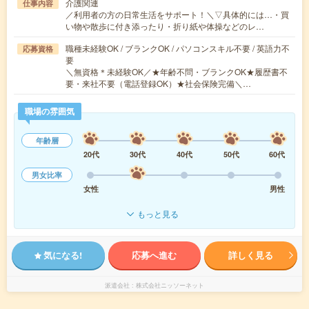
介護関連
仕事内容
／利用者の方の日常生活をサポート！＼▽具体的には…・買
い物や散歩に付き添ったり・折り紙や体操などのレ…
職種未経験OK / ブランクOK / パソコンスキル不要 / 英語力不
応募資格
要
＼無資格＊未経験OK／★年齢不問・ブランクOK★履歴書不
要・来社不要（電話登録OK）★社会保険完備＼…
職場の雰囲気
年齢層
20代
30代
40代
50代
60代
男女比率
女性
男性
もっと見る
気になる!
応募へ進む
詳しく見る
派遣会社
株式会社ニッソーネット