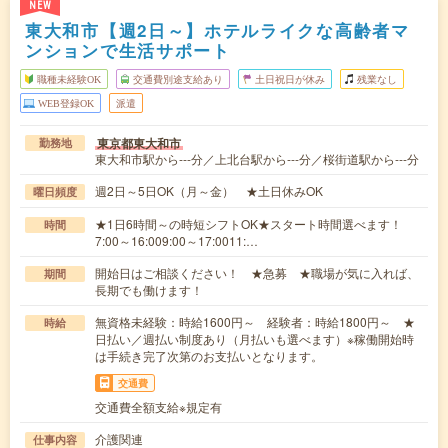
NEW
東大和市【週2日～】ホテルライクな高齢者マ
ンションで生活サポート
職種未経験OK
交通費別途支給あり
土日祝日が休み
残業なし
WEB登録OK
派遣
東京都東大和市
勤務地
東大和市駅から---分／上北台駅から---分／桜街道駅から---分
週2日～5日OK（月～金） ★土日休みOK
曜日頻度
★1日6時間～の時短シフトOK★スタート時間選べます！
時間
7:00～16:009:00～17:0011:…
開始日はご相談ください！ ★急募 ★職場が気に入れば、
期間
長期でも働けます！
無資格未経験：時給1600円～ 経験者：時給1800円～ ★
時給
日払い／週払い制度あり（月払いも選べます）※稼働開始時
は手続き完了次第のお支払いとなります。
交通費
交通費全額支給※規定有
介護関連
仕事内容