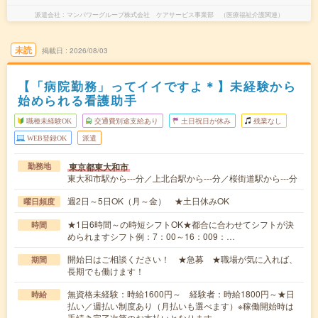
派遣会社
マンパワーグループ株式会社 ケアサービス事業部 （医療福祉介護関連）
未読
掲載日
2026/08/03
【「病院勤務」ってイイですよ＊】未経験から
始められる看護助手
職種未経験OK
交通費別途支給あり
土日祝日が休み
残業なし
WEB登録OK
派遣
東京都東大和市
勤務地
東大和市駅から---分／上北台駅から---分／桜街道駅から---分
週2日～5日OK（月～金） ★土日休みOK
曜日頻度
★1日6時間～の時短シフトOK★都合に合わせてシフトが決
時間
められますシフト例：7：00～16：009：…
開始日はご相談ください！ ★急募 ★職場が気に入れば、
期間
長期でも働けます！
無資格未経験：時給1600円～ 経験者：時給1800円～★日
時給
払い／週払い制度あり（月払いも選べます）※稼働開始時は
手続き完了次第のお支払いとなります。