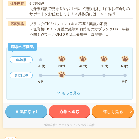
介護関連
仕事内容
＼介護施設で見守りやお手伝い／施設を利用するお年寄りの
サポートをお任せします！＜具体的には…＞・お掃…
ブランクOK / パソコンスキル不要 / 英語力不要
応募資格
＜無資格OK！＞介護の経験をお持ちの方ブランクOK・年齢
不問！WワークOK10名以上募集中！履歴書不…
職場の雰囲気
年齢層
20代
30代
40代
50代
60代
男女比率
女性
男性
もっと見る
気になる!
応募へ進む
詳しく見る
派遣会社
ケアスタッフィング株式会社