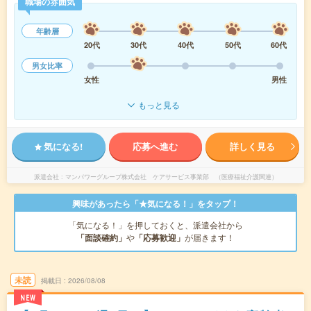
職場の雰囲気
年齢層
20代
30代
40代
50代
60代
男女比率
女性
男性
もっと見る
気になる!
応募へ進む
詳しく見る
派遣会社
マンパワーグループ株式会社 ケアサービス事業部 （医療福祉介護関連）
興味があったら「★気になる！」をタップ！
「気になる！」を押しておくと、派遣会社から
「面談確約」
や
「応募歓迎」
が届きます！
未読
掲載日
2026/08/08
NEW