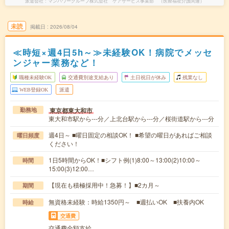
派遣会社
マンパワーグループ株式会社 ケアサービス事業部 （医療福祉介護関連）
未読
掲載日
2026/08/04
≪時短×週4日5h～≫未経験OK！病院でメッセ
ンジャー業務など！
職種未経験OK
交通費別途支給あり
土日祝日が休み
残業なし
WEB登録OK
派遣
東京都東大和市
勤務地
東大和市駅から---分／上北台駅から---分／桜街道駅から---分
週4日～ ■曜日固定の相談OK！ ■希望の曜日があればご相談
曜日頻度
ください！
1日5時間からOK！■シフト例(1)8:00～13:00(2)10:00～
時間
15:00(3)12:00…
【現在も積極採用中！急募！】■2カ月～
期間
無資格未経験：時給1350円～ ■週払いOK ■扶養内OK
時給
交通費
交通費全額支給