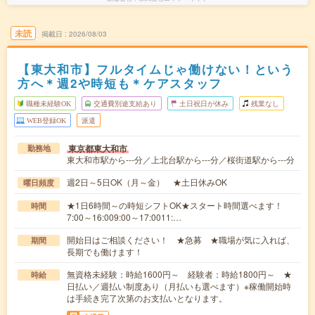
未読
掲載日
2026/08/03
【東大和市】フルタイムじゃ働けない！という
方へ＊週2や時短も＊ケアスタッフ
職種未経験OK
交通費別途支給あり
土日祝日が休み
残業なし
WEB登録OK
派遣
東京都東大和市
勤務地
東大和市駅から---分／上北台駅から---分／桜街道駅から---分
週2日～5日OK（月～金） ★土日休みOK
曜日頻度
★1日6時間～の時短シフトOK★スタート時間選べます！
時間
7:00～16:009:00～17:0011:…
開始日はご相談ください！ ★急募 ★職場が気に入れば、
期間
長期でも働けます！
無資格未経験：時給1600円～ 経験者：時給1800円～ ★
時給
日払い／週払い制度あり（月払いも選べます）※稼働開始時
は手続き完了次第のお支払いとなります。