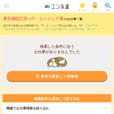
メニュー
気になる!
ログイン
検索
東京都狛江市
×
IT・エンジニア系
のお仕事一覧
狛江市の派遣のお仕事情報です。IT・エンジニア系のお仕事には、
SE・プログラマ
（ビジネスアプリケーション系）
、
テクニカルサポート・ヘルプデスク
、
サーバ・ネ
ットワークエンジニア
などがあります。さらに、
短期
・
単発
などの期間や、
職種未経
験OK
などのこだわり条件で絞り込んでいただけます。
検索した条件に合う
お仕事がありませんでした
条件を変更して再検索
検索条件を追加して絞り込む
職種
でお仕事情報を絞り込む