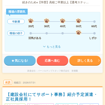
続きのため※【学歴】高校ご卒業以上【選考ステッ…
職場の雰囲気
年齢層
20代
30代
40代
50代
60代
職場の様子
活気がある
しずか
もっと見る
気になる!
応募へ進む
詳しく見る
派遣会社
パーソルテンプスタッフ株式会社 首都圏
未読
掲載日
2026/07/31
【建設会社にてサポート事務】紹介予定派遣・
正社員採用！