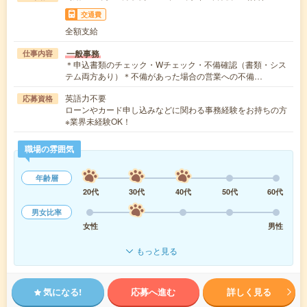
交通費
全額支給
一般事務
仕事内容
＊申込書類のチェック・Wチェック・不備確認（書類・シス
テム両方あり）＊不備があった場合の営業への不備…
英語力不要
応募資格
ローンやカード申し込みなどに関わる事務経験をお持ちの方
※業界未経験OK！
職場の雰囲気
年齢層
20代
30代
40代
50代
60代
男女比率
女性
男性
もっと見る
気になる!
応募へ進む
詳しく見る