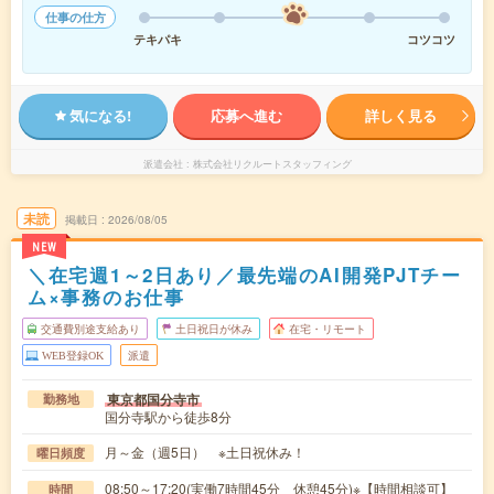
仕事の仕方
テキパキ
コツコツ
気になる!
応募へ進む
詳しく見る
派遣会社
株式会社リクルートスタッフィング
未読
掲載日
2026/08/05
NEW
＼在宅週1～2日あり／最先端のAI開発PJTチー
ム×事務のお仕事
交通費別途支給あり
土日祝日が休み
在宅・リモート
WEB登録OK
派遣
東京都国分寺市
勤務地
国分寺駅から徒歩8分
月～金（週5日） ※土日祝休み！
曜日頻度
08:50～17:20(実働7時間45分 休憩45分)※【時間相談可】
時間