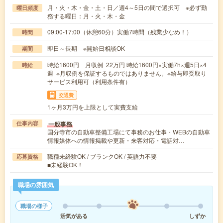
月・火・木・金・土・日／週4～5日の間で選択可 ※必ず勤
曜日頻度
務する曜日：月・火・木・金
09:00-17:00（休憩60分）実働7時間（残業少なめ！）
時間
即日～長期 ※開始日相談OK
期間
時給1600円 月収例 22万円 時給1600円×実働7h×週5日×4
時給
週 ※月収例を保証するものではありません。※給与即受取り
サービス利用可（利用条件有）
交通費
1ヶ月3万円を上限として実費支給
一般事務
仕事内容
国分寺市の自動車整備工場にて事務のお仕事・WEBの自動車
情報媒体への情報掲載や更新・来客対応・電話対…
職種未経験OK / ブランクOK / 英語力不要
応募資格
■未経験OK！
職場の雰囲気
職場の様子
活気がある
しずか