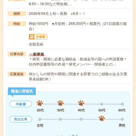
8:50～16:30など時短相…
2026年09月上旬～長期 ※9月～！
期間
時給1650円 ●月収例：268,000円＋残業代（21日就業の場
時給
合）
交通費
全額支給
一般事務
仕事内容
＊研究・開発に必要な補助金・助成金等の国への申請業務＊
社内申請書類等の作成＊研究メンバー・関係者との…
何かしらの研究や開発に関連する部署でのご経験がある方業
応募資格
界未経験OK！
職場の雰囲気
年齢層
20代
30代
40代
50代
60代
男女比率
女性
男性