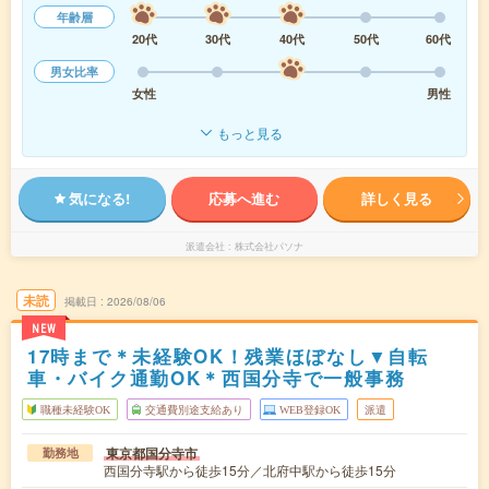
年齢層
20代
30代
40代
50代
60代
男女比率
女性
男性
もっと見る
気になる!
応募へ進む
詳しく見る
派遣会社
株式会社パソナ
未読
掲載日
2026/08/06
NEW
17時まで＊未経験OK！残業ほぼなし▼自転
車・バイク通勤OK＊西国分寺で一般事務
職種未経験OK
交通費別途支給あり
WEB登録OK
派遣
東京都国分寺市
勤務地
西国分寺駅から徒歩15分／北府中駅から徒歩15分