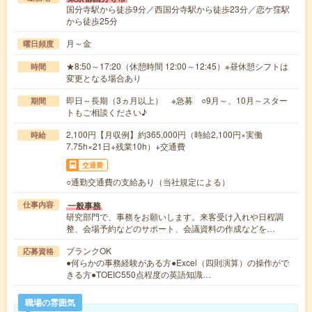
国分寺駅から徒歩9分／西国分寺駅から徒歩23分／恋ケ窪駅
から徒歩25分
月～金
曜日頻度
★8:50～17:20（休憩時間 12:00～12:45）※昼休憩シフトは
時間
変更となる場合あり
即日～長期（3ヵ月以上） ※急募 ○9月～、10月～スター
期間
トもご相談ください♪
2,100円【月収例】約365,000円（時給2,100円×実働
時給
7.75h×21日+残業10h）+交通費
交通費
○通勤交通費の支給あり（当社規定による）
一般事務
仕事内容
研究部門で、事務をお願いします。来客受け入れや日程調
整、会場予約などのサポート、会議資料の作成などを…
ブランクOK
応募資格
●何らかの事務経験がある方●Excel（四則演算）の操作がで
きる方●TOEIC550点程度の英語知識…
職場の雰囲気