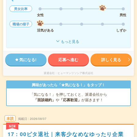
男女比率
女性
男性
職場の様子
活気がある
しずか
もっと見る
気になる!
応募へ進む
詳しく見る
派遣会社
ヒューマンリソシア株式会社
興味があったら「★気になる！」をタップ！
「気になる！」を押しておくと、派遣会社から
「面談確約」
や
「応募歓迎」
が届きます！
未読
掲載日
2026/08/07
NEW
17：00ピタ退社｜来客少なめなゆったり企業