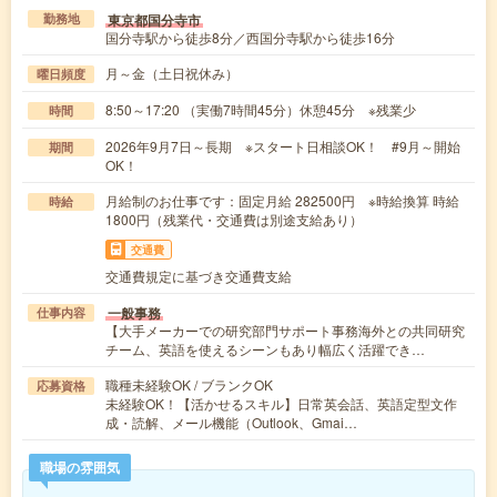
東京都国分寺市
勤務地
国分寺駅から徒歩8分／西国分寺駅から徒歩16分
月～金（土日祝休み）
曜日頻度
8:50～17:20 （実働7時間45分）休憩45分 ※残業少
時間
2026年9月7日～長期 ※スタート日相談OK！ #9月～開始
期間
OK！
月給制のお仕事です：固定月給 282500円 ※時給換算 時給
時給
1800円（残業代・交通費は別途支給あり）
交通費
交通費規定に基づき交通費支給
一般事務
仕事内容
【大手メーカーでの研究部門サポート事務海外との共同研究
チーム、英語を使えるシーンもあり幅広く活躍でき…
職種未経験OK / ブランクOK
応募資格
未経験OK！【活かせるスキル】日常英会話、英語定型文作
成・読解、メール機能（Outlook、Gmai…
職場の雰囲気