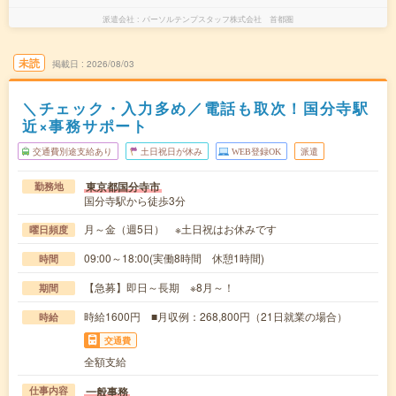
派遣会社
パーソルテンプスタッフ株式会社 首都圏
未読
掲載日
2026/08/03
＼チェック・入力多め／電話も取次！国分寺駅
近×事務サポート
交通費別途支給あり
土日祝日が休み
WEB登録OK
派遣
東京都国分寺市
勤務地
国分寺駅から徒歩3分
月～金（週5日） ※土日祝はお休みです
曜日頻度
09:00～18:00(実働8時間 休憩1時間)
時間
【急募】即日～長期 ※8月～！
期間
時給1600円 ■月収例：268,800円（21日就業の場合）
時給
交通費
全額支給
一般事務
仕事内容