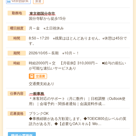
WEB登録OK
派遣
東京都国分寺市
勤務地
国分寺駅から徒歩15分
月～金 ※土日祝休み
曜日頻度
8:50～17:20 ※残業はほとんどありません。※休憩は45分で
時間
す。
2026/10/05～長期 ※10月～！
期間
時給2000円＋交 【月収例】310,000円～ ■給与の前払い
時給
が可能な速払いサービスあり
交通費
交通費支給あり
一般事務
仕事内容
＊来客対応のサポート（月に数件）｜日程調整（Outlook使
用）｜会場予約・関係者通知｜会議資料作成…
ブランクOK
応募資格
◆事務経験がある方歓迎します。◆TOEIC800点レベルの英
語力がある方。◆【必要なOAスキル】Wo…
職場の雰囲気