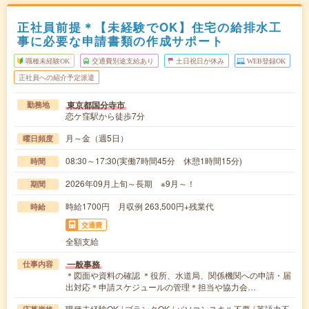
正社員前提＊【未経験でOK】住宅の給排水工
事に必要な申請書類の作成サポート
職種未経験OK
交通費別途支給あり
土日祝日が休み
WEB登録OK
正社員への紹介予定派遣
東京都国分寺市
勤務地
恋ケ窪駅から徒歩7分
月～金（週5日）
曜日頻度
08:30～17:30(実働7時間45分 休憩1時間15分)
時間
2026年09月上旬～長期 ※9月～！
期間
時給1700円 月収例 263,500円+残業代
時給
交通費
全額支給
一般事務
仕事内容
＊図面や資料の確認 ＊役所、水道局、関係機関への申請・届
出対応＊申請スケジュールの管理＊担当や協力会…
職種未経験OK / ブランクOK / パソコンスキル不要 / 英語力不