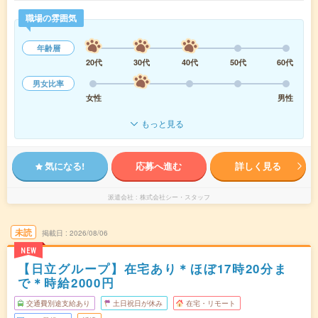
職場の雰囲気
年齢層
20代
30代
40代
50代
60代
男女比率
女性
男性
もっと見る
気になる!
応募へ進む
詳しく見る
派遣会社
株式会社シー・スタッフ
未読
掲載日
2026/08/06
NEW
【日立グループ】在宅あり＊ほぼ17時20分ま
で＊時給2000円
交通費別途支給あり
土日祝日が休み
在宅・リモート