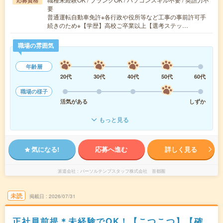
応募資格
要
普通運転自動車免許※各行政や役所等など工事の事前許可手
続きのため※【学歴】高校ご卒業以上【選考ステッ…
職場の雰囲気
年齢層
20代
30代
40代
50代
60代
職場の様子
活気がある
しずか
もっと見る
気になる!
応募へ進む
詳しく見る
派遣会社
パーソルテンプスタッフ株式会社 首都圏
未読
掲載日
2026/07/31
正社員前提＊未経験でOK！【こつこつ】【確