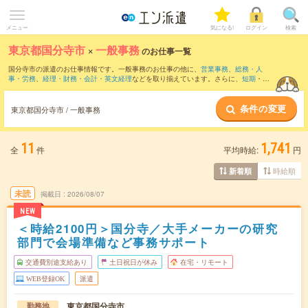
メニュー
気になる!
ログイン
検索
東京都国分寺市
×
一般事務
のお仕事一覧
国分寺市の派遣のお仕事情報です。一般事務のお仕事の他に、
営業事務
、
総務・人
事・労務
、
経理・財務・会計・英文経理
などを取り揃えています。さらに、
短期
・
単
発
などの期間や、
職種未経験OK
などのこだわり条件で絞り込んでいただけます。職種
辞典：
一般事務のお仕事とは？とは？
条件の変更
東京都国分寺市 / 一般事務
11
1,741
全
件
平均時給:
円
時給順
新着順
未読
掲載日
2026/08/07
NEW
＜時給2100円＞国分寺／大手メーカーの研究
部門で会場準備など事務サポート
交通費別途支給あり
土日祝日が休み
在宅・リモート
WEB登録OK
派遣
東京都国分寺市
勤務地