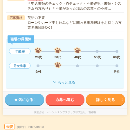
＊申込書類のチェック・Wチェック・不備確認（書類・シス
テム両方あり）＊不備があった場合の営業への不備…
英語力不要
応募資格
ローンやカード申し込みなどに関わる事務経験をお持ちの方
業界未経験OK！
職場の雰囲気
年齢層
20代
30代
40代
50代
60代
男女比率
女性
男性
もっと見る
気になる!
応募へ進む
詳しく見る
派遣会社
パーソルテンプスタッフ株式会社 首都圏
未読
掲載日
2026/08/03