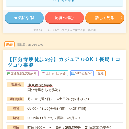
もっと見る
気になる!
応募へ進む
詳しく見る
派遣会社
パーソルテンプスタッフ株式会社 首都圏
未読
掲載日
2026/08/03
【国分寺駅徒歩3分】カジュアルOK！長期！コ
ツコツ事務
交通費別途支給あり
土日祝日が休み
WEB登録OK
派遣
東京都国分寺市
勤務地
国分寺駅から徒歩3分
月～金（週5日） ※土日祝はお休みです
曜日頻度
09:00～18:00(実働8時間 休憩1時間)
時間
2026年09月上旬～長期 ※9月～！
期間
時給1600円 ■月収例：268,800円（21日就業の場合）
時給