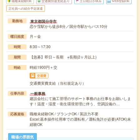
職種未経験OK
交通費別途支給あり
土日祝日が休み
WEB登録OK
正社員への紹介予定派遣
東京都国分寺市
勤務地
恋ケ窪駅から徒歩8分／国分寺駅からバス10分
月～金
曜日頻度
8:30～17:30
時間
【急募】即日～長期 ※長期(2ヶ月以上)
期間
時給1900円＋交
時給
交通費
交通費実費支給（当社規定あり）
一般事務
仕事内容
建設会社にて施工管理のサポート事務のお仕事をお願いしま
す！温度・湿度・衛生環境管理に伴う、空調設備の…
職種未経験OK / ブランクOK / 英語力不要
応募資格
Excel:基本操作社用車での運転有／運転免許が必要(ATOK)未
経験OK
職場の雰囲気