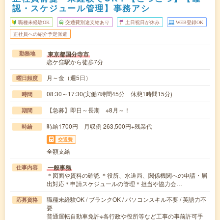
認・スケジュール管理】事務アシ
職種未経験OK
交通費別途支給あり
土日祝日が休み
WEB登録OK
正社員への紹介予定派遣
東京都国分寺市
勤務地
恋ケ窪駅から徒歩7分
月～金（週5日）
曜日頻度
08:30～17:30(実働7時間45分 休憩1時間15分)
時間
【急募】即日～長期 ※8月～！
期間
時給1700円 月収例 263,500円+残業代
時給
交通費
全額支給
一般事務
仕事内容
＊図面や資料の確認 ＊役所、水道局、関係機関への申請・届
出対応＊申請スケジュールの管理＊担当や協力会…
職種未経験OK / ブランクOK / パソコンスキル不要 / 英語力不
応募資格
要
普通運転自動車免許※各行政や役所等など工事の事前許可手