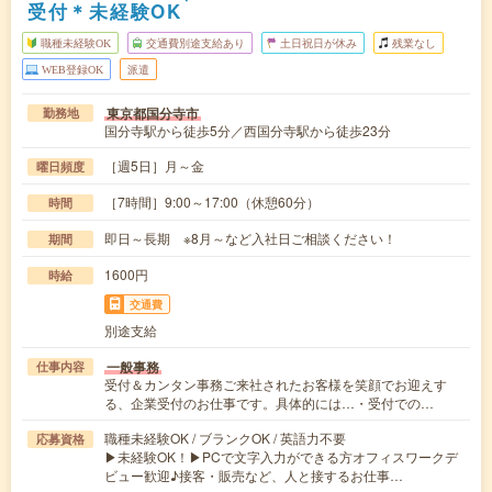
受付＊未経験OK
職種未経験OK
交通費別途支給あり
土日祝日が休み
残業なし
WEB登録OK
派遣
東京都国分寺市
勤務地
国分寺駅から徒歩5分／西国分寺駅から徒歩23分
［週5日］月～金
曜日頻度
［7時間］9:00～17:00（休憩60分）
時間
即日～長期 ※8月～など入社日ご相談ください！
期間
1600円
時給
交通費
別途支給
一般事務
仕事内容
受付＆カンタン事務ご来社されたお客様を笑顔でお迎えす
る、企業受付のお仕事です。具体的には…・受付での…
職種未経験OK / ブランクOK / 英語力不要
応募資格
▶未経験OK！▶PCで文字入力ができる方オフィスワークデ
ビュー歓迎♪接客・販売など、人と接するお仕事…