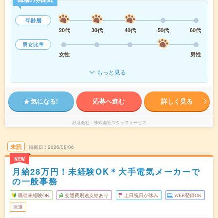
年齢層
20代
30代
40代
50代
60代
男女比率
女性
男性
もっと見る
気になる!
応募へ進む
詳しく見る
派遣会社
株式会社スタッフサービス
未読
掲載日
2026/08/06
NEW
月給28万円！未経験OK＊大手電気メーカーで
の一般事務
職種未経験OK
交通費別途支給あり
土日祝日が休み
WEB登録OK
派遣